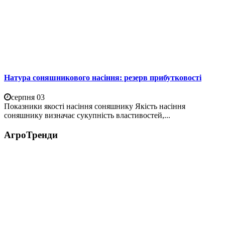
Натура соняшникового насіння: резерв прибутковості
серпня 03
Показники якості насіння соняшнику Якість насіння
соняшнику визначає сукупність властивостей,...
АгроТренди