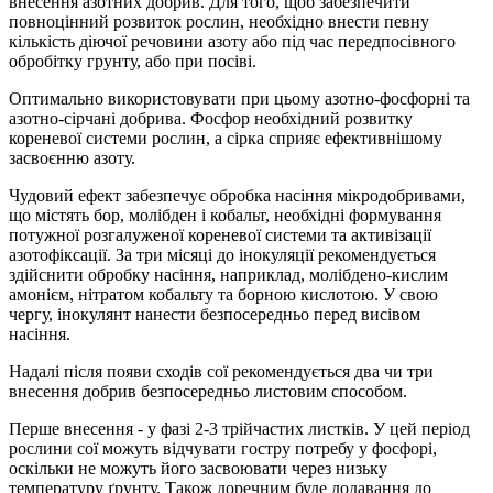
внесення азотних добрив. Для того, щоб забезпечити
повноцінний розвиток рослин, необхідно внести певну
кількість діючої речовини азоту або під час передпосівного
обробітку грунту, або при посіві.
Оптимально використовувати при цьому азотно-фосфорні та
азотно-сірчані добрива. Фосфор необхідний розвитку
кореневої системи рослин, а сірка сприяє ефективнішому
засвоєнню азоту.
Чудовий ефект забезпечує обробка насіння мікродобривами,
що містять бор, молібден і кобальт, необхідні формування
потужної розгалуженої кореневої системи та активізації
азотофіксації. За три місяці до інокуляції рекомендується
здійснити обробку насіння, наприклад, молібдено-кислим
амонієм, нітратом кобальту та борною кислотою. У свою
чергу, інокулянт нанести безпосередньо перед висівом
насіння.
Надалі після появи сходів сої рекомендується два чи три
внесення добрив безпосередньо листовим способом.
Перше внесення - у фазі 2-3 трійчастих листків. У цей період
рослини сої можуть відчувати гостру потребу у фосфорі,
оскільки не можуть його засвоювати через низьку
температуру ґрунту. Також доречним буде додавання до