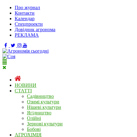
Про журнал
Контакти
Календар
Спецпроекти
Довідник агронома
РЕКЛАМА
НОВИНИ
СТАТТІ
Садівництво
Озимі культури
Нішеві культури
Ягідництво
Олійні
Зернові культури
Бобові
АГРОХІМІЯ