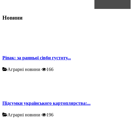
Новини
Ріпак: за ранньої сівби густоту...
Аграрні новини
166
Підсумки українського картоплярства:...
Аграрні новини
196