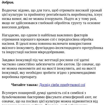
добрив.
Водночас відомо, що для того, щоб отримати високий урожай
цієї культури та прийнятну рентабельність виробництва, існує
низка вимог, які не можна ігнорувати. Надто ж у тому разі,
якщо не здійснювався глибокий обробіток грунту та основне
внесення добрив.
Нагадаємо, що одним із найбільш важливих факторів
отримання хорошого врожаю сої є передпосівна обробка
насіння. В ідеалі вона повинна включати використання
якісного інокулянту, фунгіцидно-інсектицидного протруйника
та інкрустації насіння мікродобривами.
Завдяки інокуляції під час вегетації рослини сої здатні
частково самостійно забезпечити себе азотом. Це означає, що
не можна економити ані на якості інокулянта, ані на якості
інокуляції, яку необхідно зробити згідно з рекомендаціями
виробника препарату.
Читайте також:
Досвід сівби прибуткової сої
Всупереч поширеній думці здатність сої в симбіозі з
бульбочковими бактеріями фіксувати атмосферний азот, не
означає, що на посівах цієї культури можна відмовитися від