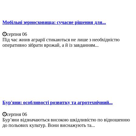
Мобільні зерносховища: сучасне рішення для...
серпня 06
Під час жнив аграрії стикаються не лише з необхідністю
оперативно зібрати врожай, а й із завданням...
Бур'яни: особливості розвитку та агротехнічний...
серпня 06
Бур’яни відзначаються високою шкідливістю по відношенню
до польових культур. Вони виснажують та...