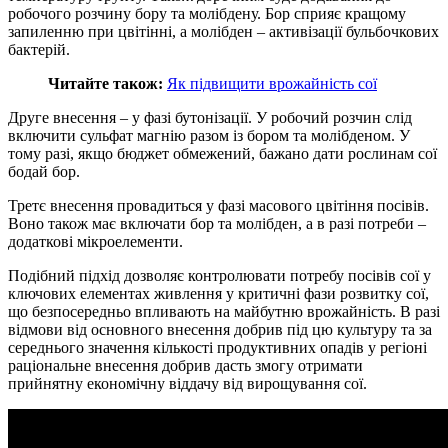
робочого розчину бору та молібдену. Бор сприяє кращому
запиленню при цвітінні, а молібден – активізації бульбочкових
бактерій.
Читайте також:
Як підвищити врожайність сої
Друге внесення – у фазі бутонізації. У робочий розчин слід
включити сульфат магнію разом із бором та молібденом. У
тому разі, якщо бюджет обмежений, бажано дати рослинам сої
бодай бор.
Третє внесення провадиться у фазі масового цвітіння посівів.
Воно також має включати бор та молібден, а в разі потреби –
додаткові мікроелементи.
Подібний підхід дозволяє контролювати потребу посівів сої у
ключових елементах живлення у критичні фази розвитку сої,
що безпосередньо впливають на майбутню врожайність. В разі
відмови від основного внесення добрив під цю культуру та за
середнього значення кількості продуктивних опадів у регіоні
раціональне внесення добрив дасть змогу отримати
прийнятну економічну віддачу від вирощування сої.