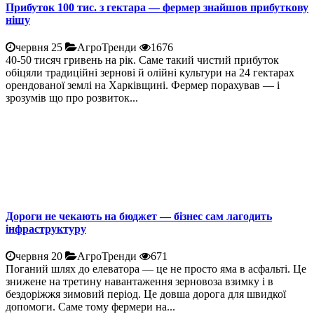
Прибуток 100 тис. з гектара — фермер знайшов прибуткову
нішу
червня 25
АгроТренди
1676
40-50 тисяч гривень на рік. Саме такий чистий прибуток
обіцяли традиційні зернові й олійні культури на 24 гектарах
орендованої землі на Харківщині. Фермер порахував — і
зрозумів що про розвиток...
Дороги не чекають на бюджет — бізнес сам лагодить
інфраструктуру
червня 20
АгроТренди
671
Поганий шлях до елеватора — це не просто яма в асфальті. Це
знижене на третину навантаження зерновоза взимку і в
бездоріжжя зимовий період. Це довша дорога для швидкої
допомоги. Саме тому фермери на...