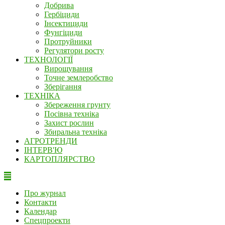
Добрива
Гербіциди
Інсектициди
Фунгіциди
Протруйники
Регулятори росту
ТЕХНОЛОГІЇ
Вирощування
Точне землеробство
Зберігання
ТЕХНІКА
Збереження грунту
Посівна техніка
Захист рослин
Збиральна техніка
АГРОТРЕНДИ
ІНТЕРВ'Ю
КАРТОПЛЯРСТВО
Про журнал
Контакти
Календар
Спецпроекти