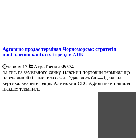
Agromino продає термінал Чорноморськ: стратегія
вивільнення капіталу і тренд в АПК
червня 17
АгроТренди
574
42 тис. га земельного банку. Власний портовий термінал що
перевалив 400+ тис. т за сезон. Здавалось би — ідеальна
вертикальна інтеграція. Але новий CEO Agromino вирішила
інакше: термінал...