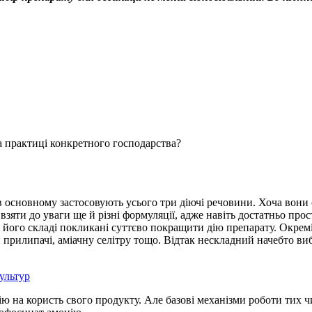
на практиці конкретного господарства?
 в основному застосовують усього три діючі речовини. Хоча вони с
д взяти до уваги ще й різні формуляції, адже навіть достатньо п
його складі покликані суттєво покращити дію препарату. Окремі у
ти прилипачі, аміачну селітру тощо. Відтак нескладний начебто 
ультур
 на користь свого продукту. Але базові механізми роботи тих чи