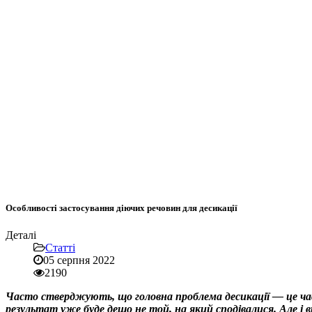
Особливості застосування діючих речовин для десикації
Деталі
Статті
05 серпня 2022
2190
Часто стверджують, що головна проблема десикації — це час. 
результат уже буде дещо не той, на який сподівалися. Але і в