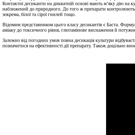
Контактні десиканти на дикватній основі мають м’яку дію на ку
наближений до природного. До того ж препарати контролюють н
зокрема, білої та сірої гнилей тощо.
Відомим представником цього класу десикантів є Баста. Форму
аміаку до токсичного рівня, глютамінове виснаження й потужне
Залежно від погодних умов повна десикація культури відбуваєть
позначитися на ефективності дії препарату. Також доцільно вн