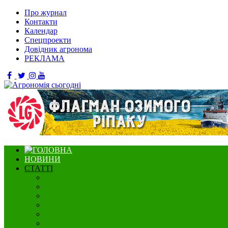
Про журнал
Контакти
Календар
Спецпроекти
Довідник агронома
РЕКЛАМА
НОВИНИ
СТАТТІ
Садівництво
Озимі культури
Нішеві культури
Ягідництво
Олійні
Зернові культури