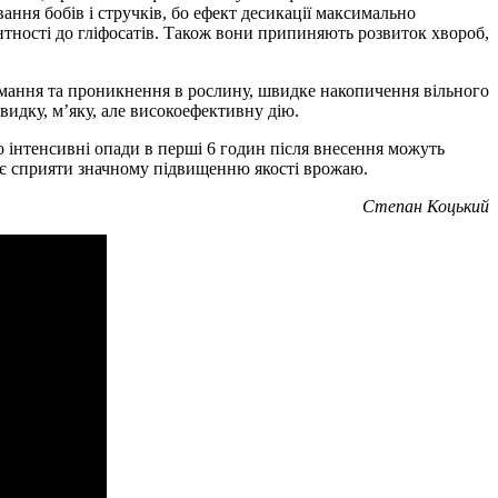
ання бобів і стручків, бо ефект десикації максимально
тності до гліфосатів. Також вони припиняють розвиток хвороб,
имання та проникнення в рослину, швидке накопичення вільного
идку, м’яку, але високоефективну дію.
о інтенсивні опади в перші 6 годин після внесення можуть
має сприяти значному підвищенню якості врожаю.
Степан Коцький