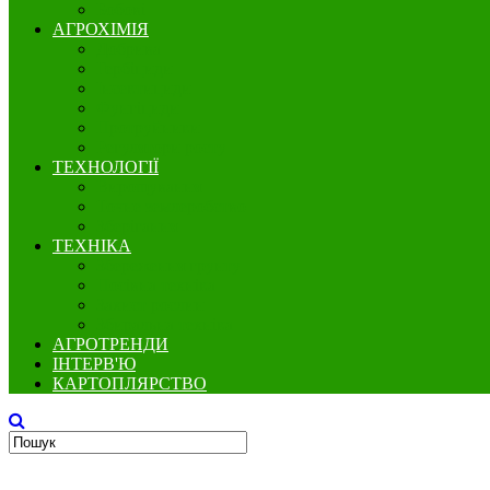
Бобові
АГРОХІМІЯ
Добрива
Гербіциди
Інсектициди
Фунгіциди
Протруйники
Регулятори росту
ТЕХНОЛОГІЇ
Вирощування
Точне землеробство
Зберігання
ТЕХНІКА
Збереження грунту
Посівна техніка
Захист рослин
Збиральна техніка
АГРОТРЕНДИ
ІНТЕРВ'Ю
КАРТОПЛЯРСТВО