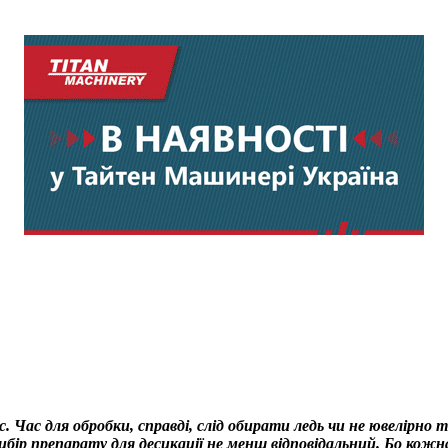
Час для обробки, справді, слід обирати ледь чи не ювелірно т
ибір препарату для десикації не менш відповідальний. Бо кожна 