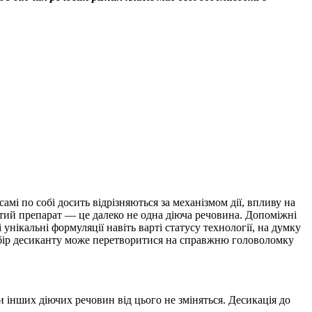
амі по собі досить відрізняються за механізмом дії, впливу на
ростий препарат — це далеко не одна діюча речовина. Допоміжні
нікальні формуляції навіть варті статусу технології, на думку
вибір десиканту може перетворитися на справжню головоломку
 інших діючих речовин від цього не зміняться. Десикація до