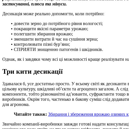
застосуванні, плюси та мінуси.
Десикація може реально допомогти, коли потрібно:
• довести зерно до потрібного рівня вологості;
• покращити якісні параметри урожаю;
• полегшити збирання врожаю;
• зменшити витрати й час на сушіння зерна;
• контролювати пізні бур’яни;
• СПРИЯТИ знищенню патогенів і шкідників.
Однак, як і завдяки чому всі ці можливості краще реалізувати 
Три кити десикації
Здавалася б, усе достатньо просто. У всьому світі як десиканти
цільову культуру, шкідливі об’єкти та агроценоз загалом. А слі
компоненти, тобто різноманітні ад’юванти, суфрактанти тощо в 
виробників. Окрім того, частенько в бакову суміш слід додава
для агронома.
Читайте також:
Збирання і збереження врожаю озимих к
Звичайно компанії-виробники завжди готові надати консультацію