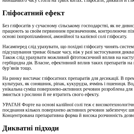
нинішнього часу стоїть на трьох китах: гліфосати, диквати й г
Гліфосатний ефект
Без гліфосатів у сучасному сільському господарстві, як не диви
працюють за своїм первинним призначенням, контролюючи пізн
основі ізопропіламінної, амонійної та калієвої солі гліфосату.
Насамперед слід урахувати, що похідні гліфосату чинять систе
підсушування триває більше часу, ніж у разі застосування дикв
Також слід урахувати можливий фітотоксичний вплив на наступ
гербіцидна дія. Власне, ефективний вплив таких препаратів на п
бур’янів тощо.
На ринку вистачає гліфосатних препаратів для десикації. В пре
культурах, як соняшник, ріпак, кукурудза, ячмінь і пшениця. Во
унікальна суміш поверхнево-активних речовин розроблена для 
змиється з рослини й не втратить свого ефекту.
УРАГАН Форте на основі калійної солі теж є високотехнологічн
поєднання кількох поверхнево активних речовин забезпечує шви
Концентрована препаративна форма й висока розчинність дозво
Дикватні підходи