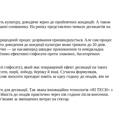
ують культуру, доводячи зерно до прийнятних кондицій. А також
анні соняшнику. На ринку представлено чимало десикантів на
м природний процес дозрівання пришвидшується. Але сам процес
то доведення до кондиції культури може тривати до 20 днів.
речні — це насамперед швидке проникнення та невідкладна
обливо ефективні гліфосати проти злакових, багаторічних
лі гліфосату), який має покращений ефект десикації на таких
ти, пирії, лободу, берізку й інші. Сучасна формуляція,
є вносити препарат навіть за одну годину до опадів, він не
и для десикації. Так звана інноваційна технологія «HI TECH» з
йкість до опадів практично через пів години після внесення.
’янами за зменшених витрат на гектар.