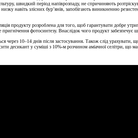
льтуру, швидкий період напіврозпаду, не спричиняють розтріскув
изку навіть злісних бур’янів, запобігають виникненню резистен
ляція продукту розроблена для того, щоб гарантувати добре утр
 пригнічення фотосинтезу. Внаслідок чого продукт забезпечує шв
ся через 10–14 днів після застосування. Також слід урахувати, щ
осити десикант у суміші з 10%-м розчином аміачної селітри, що 