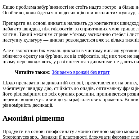
Якщо проблема забур’я­не­нос­ті не стоїть надто гостро, а більш
Особливо, коли йдеться про десикацію широколистих культур, 
Препарати на основі дикватів належать до контактних швидкоді
набагато швидша, ніж гліфосатів: за сприятливих умов триває
клітин. Такий механізм сприяє м’якому засиханню стебел і лист
наступну культуру — дикват розкладається вже за кілька тижнів.
Але є зворотний бік медалі: диквати в чистому вигляді уразлив
вбивчого ефекту на бур’яни, як від гліфосатів, від них теж не 
цьому перешкоджають, у разі внесення з дикватами не дають н
Читайте також:
Збираємо врожай без втрат
Щодо препаратів на дикватній основі, представлених на ринку,
забезпечує швидку дію, стійкість до опадів, оптимальну фракц
його рівномірним по всіх органах рослини, припиняється розвит
перекис водню чутливий до ультрафіолетових променів. Вплив 
рівномірність десикації.
Амонійні рішення
Продукти на основі глюфосинату амонію певною мірою можна н
Streptomyces spp.. Завдяки її властивості блокувати фермент 