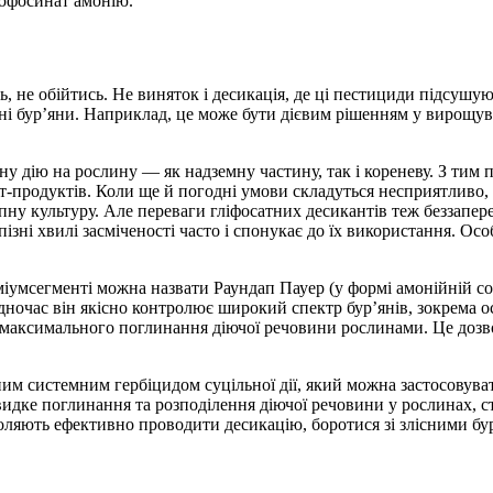
люфосинат амонію.
сь, не обійтись. Не виняток і десикація, де ці пестициди підсуш
і бур’яни. Наприклад, це може бути дієвим рішенням у вирощув
мну дію на рослину — як надземну частину, так і кореневу. З ти
ат-продуктів. Коли ще й погодні умови складуться несприятливо, 
ну культуру. Але переваги гліфосатних десикантів теж беззапе
ізні хвилі засміченості часто і спонукає до їх використання. Ос
міумсегменті можна назвати Раундап Пауер (у формі амонійній со
дночас він якісно контролює широкий спектр бур’янів, зокрема осо
максимального поглинання діючої речовини рослинами. Це дозволя
им системним гербіцидом суцільної дії, який можна застосовуват
дке поглинання та розподілення діючої речовини у рослинах, сті
ляють ефективно проводити десикацію, боротися зі злісними бур