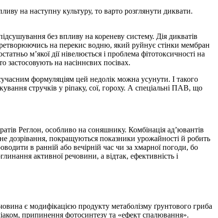
 впливу на наступну культуру, то варто розглянути диквати.
підсушування без впливу на кореневу систему. Дія дикватів
перетворюючись на перекис водню, який руйнує стінки мембран
статньо м’якої дії нівелюється і проблема фітотоксичності на
то застосовують на насіннєвих посівах.
 сучасним формуляціям цей недолік можна усунути. І такого
кування стручків у ріпаку, сої, гороху. А спеціальні ПАВ, що
ратів Реглон, особливо на соняшнику. Комбінація ад’ювантів
ірне дозрівання, покращуються показники урожайності й робить
оводити в ранній або вечірній час чи за хмарної погоди, бо
инання активної речовини, а відтак, ефективність і
овина є модифікацією продукту метаболізму ґрунтового гриба
аміаком, припинення фотосинтезу та «ефект спалювання».