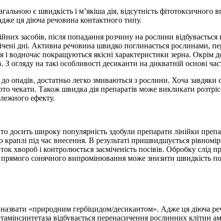
 нагальною є швидкість і м’якіша дія, відсутність фітотоксичного
адже ця діюча речовина контактного типу.
йних засобів, після попадання розчину на рослини відбувається 
 лічені дні. Активна речовина швидко поглинається рослинами, 
я і водночас покращуються якісні характеристики зерна. Окрім до
 З огляду на такі особливості десиканти на дикватній основі час
і до опадів, достатньо легко змиваються з рослини. Хоча завдяки
варто чекати. Також швидка дія препаратів може викликати розтріс
алежного ефекту.
 то досить широку популярність здобули препарати лінійки препа
ію краплі під час внесення. В результаті пришвидшується рівном
ок хвороб і контролюється засміченість посівів. Обробку слід пр
прямого сонячного випромінювання може знизити швидкість погл
азвати «природним гербіцидом/десикантом». Адже ця діюча реч
глютамінсинтетаза відбувається перенасичення рослинних клітин 