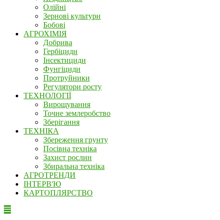
Олійні
Зернові культури
Бобові
АГРОХІМІЯ
Добрива
Гербіциди
Інсектициди
Фунгіциди
Протруйники
Регулятори росту
ТЕХНОЛОГІЇ
Вирощування
Точне землеробство
Зберігання
ТЕХНІКА
Збереження грунту
Посівна техніка
Захист рослин
Збиральна техніка
АГРОТРЕНДИ
ІНТЕРВ'Ю
КАРТОПЛЯРСТВО