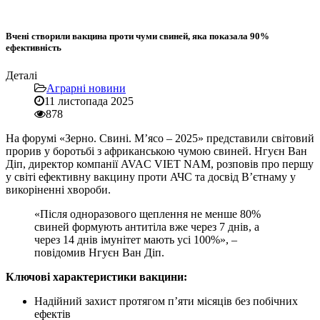
Вчені створили вакцина проти чуми свиней, яка показала 90%
ефективність
Деталі
Аграрні новини
11 листопада 2025
878
На форумі «Зерно. Свині. М’ясо – 2025» представили світовий
прорив у боротьбі з африканською чумою свиней. Нгуєн Ван
Діп, директор компанії AVAC VIET NAM, розповів про першу
у світі ефективну вакцину проти АЧС та досвід В’єтнаму у
викоріненні хвороби.
«Після одноразового щеплення не менше 80%
свиней формують антитіла вже через 7 днів, а
через 14 днів імунітет мають усі 100%», –
повідомив Нгуєн Ван Діп.
Ключові характеристики вакцини:
Надійний захист протягом п’яти місяців без побічних
ефектів