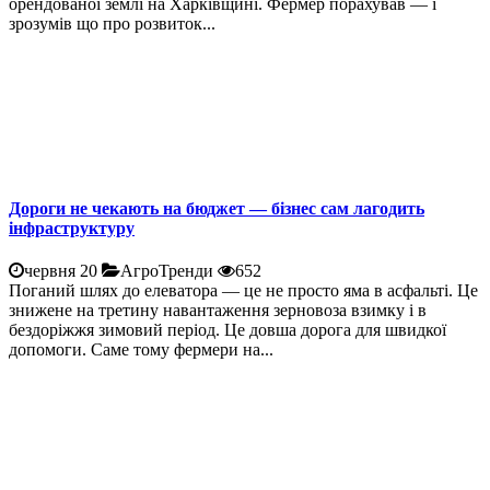
орендованої землі на Харківщині. Фермер порахував — і
зрозумів що про розвиток...
Дороги не чекають на бюджет — бізнес сам лагодить
інфраструктуру
червня 20
АгроТренди
652
Поганий шлях до елеватора — це не просто яма в асфальті. Це
знижене на третину навантаження зерновоза взимку і в
бездоріжжя зимовий період. Це довша дорога для швидкої
допомоги. Саме тому фермери на...