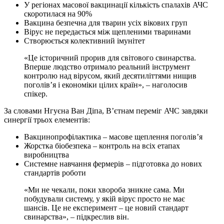
У регіонах масової вакцинації кількість спалахів АЧС
скоротилася на 90%
Вакцина безпечна для тварин усіх вікових груп
Вірус не передається між щепленими тваринами
Створюється колективний імунітет
«Це історичний прорив для світового свинарства.
Вперше людство отримало реальний інструмент
контролю над вірусом, який десятиліттями нищив
поголів’я і економіки цілих країн», – наголосив
спікер.
За словами Нгуєна Ван Діпа, В’єтнам переміг АЧС завдяки
синергії трьох елементів:
Вакцинопрофілактика – масове щеплення поголів’я
Жорстка біобезпека – контроль на всіх етапах
виробництва
Системне навчання фермерів – підготовка до нових
стандартів роботи
«Ми не чекали, поки хвороба зникне сама. Ми
побудували систему, у якій вірус просто не має
шансів. Це не експеримент – це новий стандарт
свинарства», – підкреслив він.