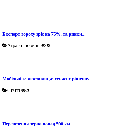
Експорт гороху зріс на 75%, та ринки...
Аграрні новини
98
Мобільні зерносховища: сучасне рішення...
Статті
26
Перевезення зерна понад 500 км...