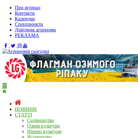
Про журнал
Контакти
Календар
Спецпроекти
Довідник агронома
РЕКЛАМА
НОВИНИ
СТАТТІ
Садівництво
Озимі культури
Нішеві культури
Ягідництво