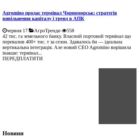
Agromino продає термінал Чорноморськ: стратегія
вивільнення капіталу і тренд в АПК
червня 17
АгроТренди
558
42 тис. га земельного банку. Власний портовий термінал що
перевалив 400+ тис. т за сезон. Здавалось би — ідеальна
вертикальна інтеграція. Але новий CEO Agromino вирішила
інакше: термінал...
ПЕРЕДПЛАТИТИ
Новини