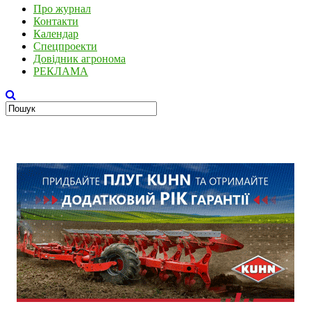
Про журнал
Контакти
Календар
Спецпроекти
Довідник агронома
РЕКЛАМА