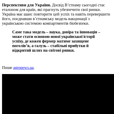
Перспективи для України.
Досвід В’єтнаму сьогодні стає
еталоном для країн, які прагнуть убезпечити свої ринки.
Україна має шанс повторити цей успіх та навіть перевершити
його, поєднавши в’єтнамську модель вакцинації з
українською системою компартментів біобезпеки.
Саме така модель – наука, довіра та інновація –
може стати основою нової української історії
успіху, де кожен фермер матиме захищене
поголів’я, а галузь – стабільні прибутки й
відкритий шлях на світові ринки.
Пише
agronews.ua
.