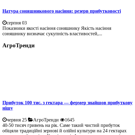
Натура соняшникового насіння: резерв прибутковості
серпня 03
Показники якості насіння соняшнику Якість насіння
соняшнику визначає сукупність властивостей,...
АгроТренди
Прибуток 100 тис. з гектара — фермер знайшов прибуткову
нішу
червня 25
АгроТренди
1645
40-50 тисяч гривень на рік. Саме такий чистий прибуток
обіцяли традиційні зернові й олійні культури на 24 гектарах