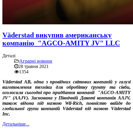
Väderstad викупив американську
компанію "AGCO-AMITY JV" LLC
Деталі
Аграрні новини
28 травня 2021
1354
Väderstad AB, одна з провідних світових компаній у галузі
виготовлення техніки для обробітку ґрунту та сівби,
оголосила сьогодні про придбання компанії "AGCO-AMITY
JV" (AAJV). Заснована у Північній Дакоті компанія AAJV,
також відома під назвою Wil-Rich, повністю ввійде до
глобальної групи компаній Väderstad під назвою Väderstad
Inc.
Детальніше...