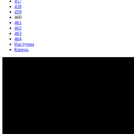
457
458
459
460
461
462
463
464
Наступна
Кінець