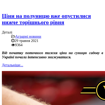
Ціни на полуницю вже опустилися
нижче торішнього рівня
Деталі
Аграрні новини
29 травня 2021
9364
Від початку поточного тижня ціни на суницю садову в
Україні почали інтенсивно знижуватися.
Детальніше...