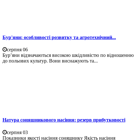
Бур'яни: особливості розвитку та агротехнічний...
серпня 06
Бур’яни відзначаються високою шкідливістю по відношенню
до польових культур. Вони виснажують та...
Натура соняшникового насіння: резерв прибутковості
серпня 03
Показники якості насіння соняшнику Якість насіння