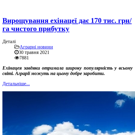
Вирощування ехінацеї дає 170 тис. грн/
га чистого прибутку
Деталі
Аграрні новини
30 травня 2021
7881
Ехінацея завдяки отримала широку популярність у всьому
світі. Аграрії можуть на цьому добре заробити.
Детальніше...