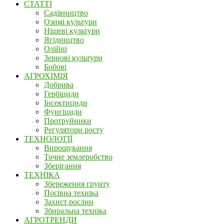
СТАТТІ
Садівництво
Озимі культури
Нішеві культури
Ягідництво
Олійні
Зернові культури
Бобові
АГРОХІМІЯ
Добрива
Гербіциди
Інсектициди
Фунгіциди
Протруйники
Регулятори росту
ТЕХНОЛОГІЇ
Вирощування
Точне землеробство
Зберігання
ТЕХНІКА
Збереження грунту
Посівна техніка
Захист рослин
Збиральна техніка
АГРОТРЕНДИ