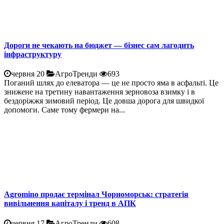
Дороги не чекають на бюджет — бізнес сам лагодить
інфраструктуру
червня 20
АгроТренди
693
Поганий шлях до елеватора — це не просто яма в асфальті. Це
знижене на третину навантаження зерновоза взимку і в
бездоріжжя зимовий період. Це довша дорога для швидкої
допомоги. Саме тому фермери на...
Agromino продає термінал Чорноморськ: стратегія
вивільнення капіталу і тренд в АПК
червня 17
АгроТренди
608