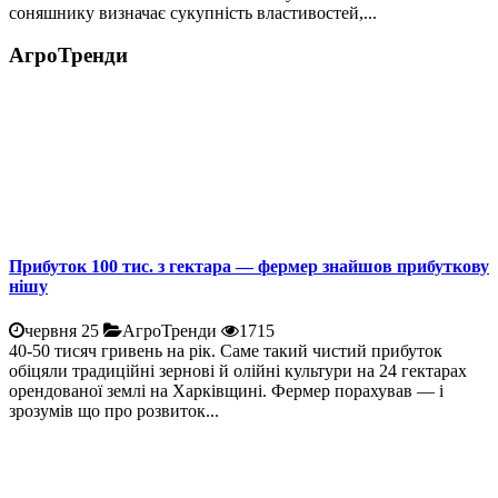
соняшнику визначає сукупність властивостей,...
АгроТренди
Прибуток 100 тис. з гектара — фермер знайшов прибуткову
нішу
червня 25
АгроТренди
1715
40-50 тисяч гривень на рік. Саме такий чистий прибуток
обіцяли традиційні зернові й олійні культури на 24 гектарах
орендованої землі на Харківщині. Фермер порахував — і
зрозумів що про розвиток...