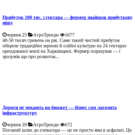
Прибуток 100 тис. з гектара — фермер знайшов прибуткову
нішу
червня 25
АгроТренди
1677
40-50 тисяч гривень на рік. Саме такий чистий прибуток
обіцяли традиційні зернові й олійні культури на 24 гектарах
орендованої землі на Харківщині. Фермер порахував — і
зрозумів що про розвиток...
Дороги не чекають на бюджет — бізнес сам лагодить
інфраструктуру
червня 20
АгроТренди
672
Поганий шлях до елеватора — це не просто яма в асфальті. Це