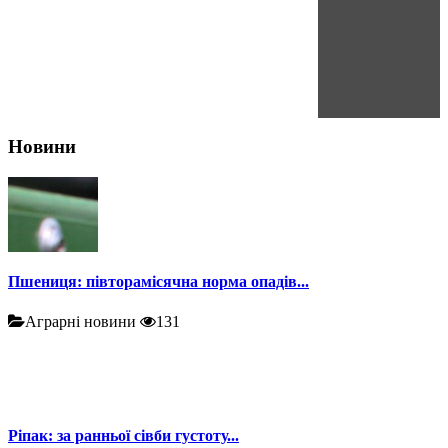
Новини
Пшениця: півторамісячна норма опадів...
Аграрні новини
131
Ріпак: за ранньої сівби густоту...