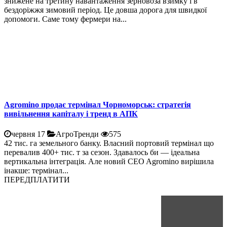
знижене на третину навантаження зерновоза взимку і в
бездоріжжя зимовий період. Це довша дорога для швидкої
допомоги. Саме тому фермери на...
Agromino продає термінал Чорноморськ: стратегія
вивільнення капіталу і тренд в АПК
червня 17
АгроТренди
575
42 тис. га земельного банку. Власний портовий термінал що
перевалив 400+ тис. т за сезон. Здавалось би — ідеальна
вертикальна інтеграція. Але новий CEO Agromino вирішила
інакше: термінал...
ПЕРЕДПЛАТИТИ