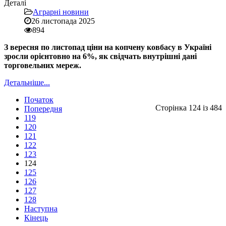
Деталі
Аграрні новини
26 листопада 2025
894
З вересня по листопад ціни на копчену ковбасу в Україні
зросли орієнтовно на 6%, як свідчать внутрішні дані
торговельних мереж.
Детальніше...
Початок
Сторінка 124 із 484
Попередня
119
120
121
122
123
124
125
126
127
128
Наступна
Кінець