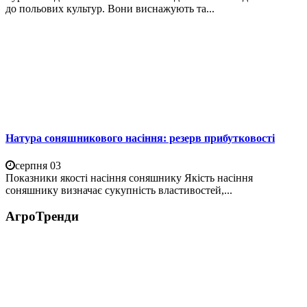
до польових культур. Вони виснажують та...
Натура соняшникового насіння: резерв прибутковості
серпня 03
Показники якості насіння соняшнику Якість насіння
соняшнику визначає сукупність властивостей,...
АгроТренди