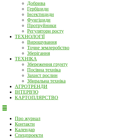
Добрива
Гербіциди
Інсектициди
Фунгіциди
Протруйники
Регулятори росту
ТЕХНОЛОГІЇ
Вирощування
Точне землеробство
Зберігання
ТЕХНІКА
Збереження грунту
Посівна техніка
Захист рослин
Збиральна техніка
АГРОТРЕНДИ
ІНТЕРВ'Ю
КАРТОПЛЯРСТВО
Про журнал
Контакти
Календар
Спецпроекти