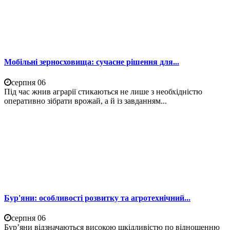
Мобільні зерносховища: сучасне рішення для...
серпня 06
Під час жнив аграрії стикаються не лише з необхідністю
оперативно зібрати врожай, а й із завданням...
Бур'яни: особливості розвитку та агротехнічний...
серпня 06
Бур’яни відзначаються високою шкідливістю по відношенню