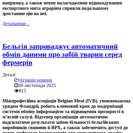
напрямку, а також певне налагодження відшкодування
експортного мита аграріям сприяли подальшому
зростанню цін на неї.
Детальніше...
Бельгія запроваджує автоматичний
обмін даними про забій тварин серед
фермерів
Деталі
Аграрні новини
26 листопада 2025
815
Міжпрофесійна асоціація Belgian Meat (IVB), уповноважена
урядом Фландрії, робить ключовий крок до модернізації
системи обміну інформацією та підвищення прозорості в
м’ясній галузі. Відтепер організація автоматично
надсилатиме результати забою більшості бельгійських
виробників свинини й ВРХ, а також забезпечить доступ до
нових цифрових інструментів для оперативного аналізу