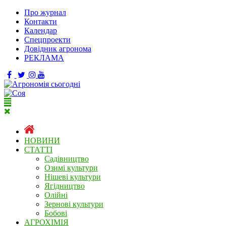
Про журнал
Контакти
Календар
Спецпроекти
Довідник агронома
РЕКЛАМА
НОВИНИ
СТАТТІ
Садівництво
Озимі культури
Нішеві культури
Ягідництво
Олійні
Зернові культури
Бобові
АГРОХІМІЯ