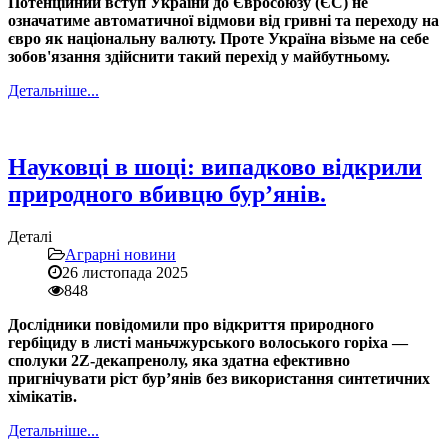
Потенційний вступ України до Євросоюзу (ЄС) не
означатиме автоматичної відмови від гривні та переходу на
євро як національну валюту. Проте Україна візьме на себе
зобов'язання здійснити такий перехід у майбутньому.
Детальніше...
Науковці в шоці: випадково відкрили
природного вбивцю бур’янів.
Деталі
Аграрні новини
26 листопада 2025
848
Дослідники повідомили про відкриття природного
гербіциду в листі маньчжурського волоського горіха —
сполуки 2Z-декапренолу, яка здатна ефективно
пригнічувати ріст бур’янів без використання синтетичних
хімікатів.
Детальніше...