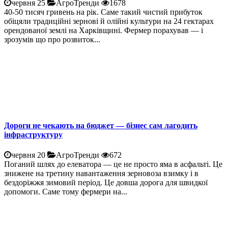
червня 25
АгроТренди
1678
40-50 тисяч гривень на рік. Саме такий чистий прибуток
обіцяли традиційні зернові й олійні культури на 24 гектарах
орендованої землі на Харківщині. Фермер порахував — і
зрозумів що про розвиток...
Дороги не чекають на бюджет — бізнес сам лагодить
інфраструктуру
червня 20
АгроТренди
672
Поганий шлях до елеватора — це не просто яма в асфальті. Це
знижене на третину навантаження зерновоза взимку і в
бездоріжжя зимовий період. Це довша дорога для швидкої
допомоги. Саме тому фермери на...