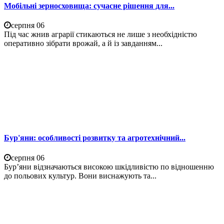
Мобільні зерносховища: сучасне рішення для...
серпня 06
Під час жнив аграрії стикаються не лише з необхідністю
оперативно зібрати врожай, а й із завданням...
Бур'яни: особливості розвитку та агротехнічний...
серпня 06
Бур’яни відзначаються високою шкідливістю по відношенню
до польових культур. Вони виснажують та...