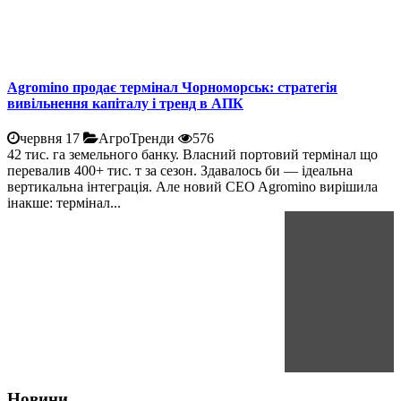
Agromino продає термінал Чорноморськ: стратегія
вивільнення капіталу і тренд в АПК
червня 17
АгроТренди
576
42 тис. га земельного банку. Власний портовий термінал що
перевалив 400+ тис. т за сезон. Здавалось би — ідеальна
вертикальна інтеграція. Але новий CEO Agromino вирішила
інакше: термінал...
Новини