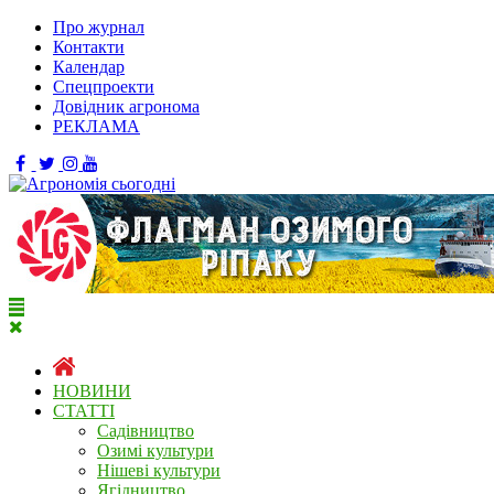
Про журнал
Контакти
Календар
Спецпроекти
Довідник агронома
РЕКЛАМА
НОВИНИ
СТАТТІ
Садівництво
Озимі культури
Нішеві культури
Ягідництво