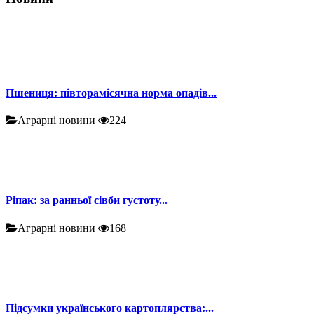
Пшениця: півторамісячна норма опадів...
Аграрні новини
224
Ріпак: за ранньої сівби густоту...
Аграрні новини
168
Підсумки українського картоплярства:...