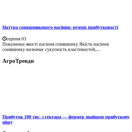
Натура соняшникового насіння: резерв прибутковості
серпня 03
Показники якості насіння соняшнику Якість насіння
соняшнику визначає сукупність властивостей,...
АгроТренди
Прибуток 100 тис. з гектара — фермер знайшов прибуткову
нішу