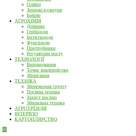
Олійні
Зернові культури
Бобові
АГРОХІМІЯ
Добрива
Гербіциди
Інсектициди
Фунгіциди
Протруйники
Регулятори росту
ТЕХНОЛОГІЇ
Вирощування
Точне землеробство
Зберігання
ТЕХНІКА
Збереження грунту
Посівна техніка
Захист рослин
Збиральна техніка
АГРОТРЕНДИ
ІНТЕРВ'Ю
КАРТОПЛЯРСТВО