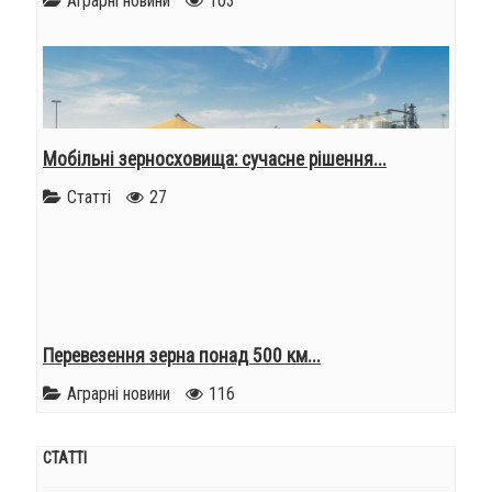
Аграрні новини
103
Мобільні зерносховища: сучасне рішення...
Статті
27
Перевезення зерна понад 500 км...
Аграрні новини
116
СТАТТІ