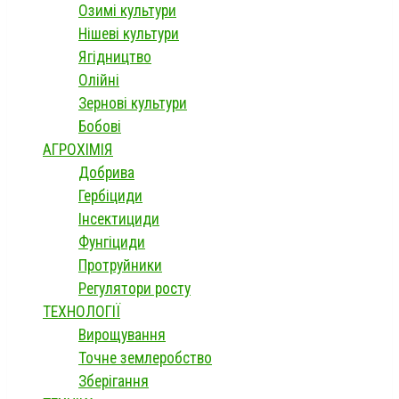
Озимі культури
Нішеві культури
Ягідництво
Олійні
Зернові культури
Бобові
АГРОХІМІЯ
Добрива
Гербіциди
Інсектициди
Фунгіциди
Протруйники
Регулятори росту
ТЕХНОЛОГІЇ
Вирощування
Точне землеробство
Зберігання