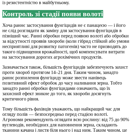
із резистентністю в майбутньому.
Контроль зі стадії появи волоті
Хоча раннє застосування фунгіцидів не є панацеєю — і його
не слід розглядати як заміну для застосування фунгіцидів в
пізніший час. Ранні обробки перед появою волоті або обробки
за відсутності проявів хвороби (коли гібрид стійкий або умови
несприятливі для розвитку патогенів) часто не призводять до
такого підвищення врожайності, щоб компенсувати витрати
на застосування дорогих агрохімічних продуктів.
Зазначається також, більшість фунгіцидів забезпечують захист
проти хвороб протягом 14–21 дня. Таким чином, занадто
раннє розпилення фунгіциду може звести нанівець
позитивний ефект обробок до часу наливання зерна. Тобто
занадто ранні обробки фунгіцидами означають, що їх
захисний ефект зникне до того, як хвороби досягнуть
критичного рівня.
Тому більшість фахівців уважають, що найкращий час для
огляду полів — безпосередньо перед стадією волоті.
Агрономи рекомендують оглядати всю рослину: від 75 до 90%
вуглеводів, необхідних для наповнення зерна, складають
тканини качана і листя біля нього і над ним. Таким чином, це