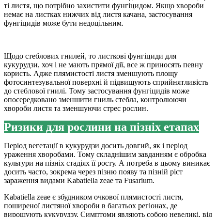
ті листя, що потрібно захистити фунгіцидом. Якщо хвороби
немає на листках нижчих від листя качана, застосування
фунгіцидів може бути недоцільним.
Щодо стеблових гнилей, то листкові фунгіциди для
кукурудзи, хоч і не мають прямої дії, все ж приносять певну
користь. Адже плямистості листя зменшують площу
фотосинтезувальної поверхні й підвищують сприйнятливість
до стеблової гнилі. Тому застосування фунгіцидів може
опосередковано зменшити гниль стебла, контролюючи
хвороби листя та зменшуючи стрес рослин.
Ризики для рослини на пізніх етапах
Період вегетації в кукурудзи досить довгий, як і період
ураження хворобами. Тому складнішим завданням є обробка
культури на пізніх стадіях її росту. А потреба в цьому виникає
досить часто, зокрема через пізню появу та пізній ріст
зараження видами Kabatiella zeae та Fusarium.
Kabatiella zeae є збудником очкової плямистості листя,
поширеної листяної хвороби в багатьох регіонах, де
вирощують кукурудзу. Симптоми являють собою невеликі, від