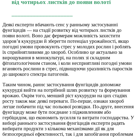
від чотирьох листків до появи волоті
____________________
Деякі експерти вбачають сенс у ранньому застосуванні
фунгіцидів — на стадії розвитку від чотирьох листків до
появи волоті. Воно дає фермерам можливість захистити
здоров’я кукурудзи й зберегти потенціал урожайності, якщо
погодні умови провокують стрес у молодих рослин і роблять
їх сприйнятливими до хвороб. Особливо це актуально за
вирощування в монокультурі, на полях зі складним
фітопатологічним станом, і коли несприятливі погодні умови
вганяють рослини в стрес, підвищуючи уразливість паростків
до широкого спектра патогенів.
Таким чином, раннє застосування фунгіцидів допоможе
кукурудзі вийти на потрібний шлях розвитку та формування
врожаю. Окрім того, менший ріст кукурудзи на цих стадіях
росту також має деякі переваги. По-перше, ознаки хвороб
легше побачити під час польової розвідки. По-друге, внесення
фунгіциду може бути поєднане з підживленням або
гербіцидом, що економить зусилля та витрати господарства. У
виборі раннього застосування фунгіцидів експерти радять
вибирати продукти з кількома механізмами дії як для
безпосередньої ефективності, так і для запобігання проблемам