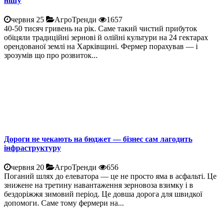
нішу
червня 25
АгроТренди
1657
40-50 тисяч гривень на рік. Саме такий чистий прибуток
обіцяли традиційні зернові й олійні культури на 24 гектарах
орендованої землі на Харківщині. Фермер порахував — і
зрозумів що про розвиток...
Дороги не чекають на бюджет — бізнес сам лагодить
інфраструктуру
червня 20
АгроТренди
656
Поганий шлях до елеватора — це не просто яма в асфальті. Це
знижене на третину навантаження зерновоза взимку і в
бездоріжжя зимовий період. Це довша дорога для швидкої
допомоги. Саме тому фермери на...