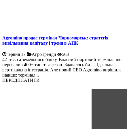
Agromino продає термінал Чорноморськ: стратегія
вивільнення капіталу і тренд в АПК
червня 17
АгроТренди
563
42 тис. га земельного банку. Власний портовий термінал що
перевалив 400+ тис. т за сезон. Здавалось би — ідеальна
вертикальна інтеграція. Але новий CEO Agromino вирішила
інакше: термінал...
ПЕРЕДПЛАТИТИ