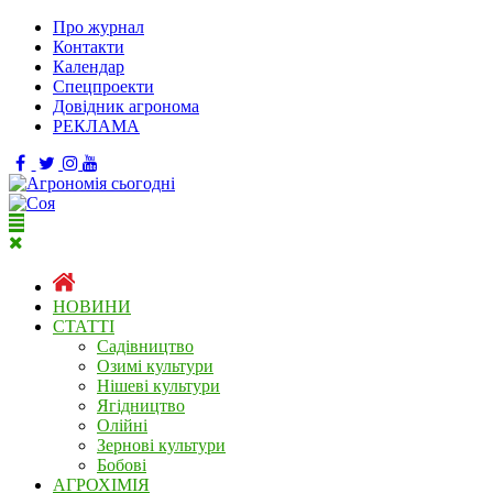
Про журнал
Контакти
Календар
Спецпроекти
Довідник агронома
РЕКЛАМА
НОВИНИ
СТАТТІ
Садівництво
Озимі культури
Нішеві культури
Ягідництво
Олійні
Зернові культури
Бобові
АГРОХІМІЯ