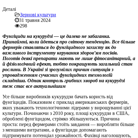
Деталі
Зернові культури
31 травня 2024
298
Фунгіциди на кукурудзі — це далеко не забаганка.
Принаймні, коли йдеться про світову тенденцію. Все більше
фермерів ставляться до фунгіцидного захисту як до
важливого інструменту керування здоров’ям посівів.
Поготів деякі препарати мають не лише фітосанітарний, а
й фізіологічний ефект, тобто покращують загальний стан
рослини. В Україні зі зрозумілих причин ситуація з
упровадженням сучасних фунгіцидних технологій
складніша. Однак контроль грибних хвороб на кукурудзі
теж стає все актуальнішим
Усе більше виробників кукурудзи бачать користь від
фунгіцидів. Показовим є приклад американських фермерів,
яких уважають технологічними лідерами у вирощуванні цієї
культури. Починаючи з 2010 року, площі кукурудзи в США,
оброблені фунгіцидом, стрімко збільшуються. Причина
проста: перед фермерами стоїть завдання — виробляти більше
з меншими витратами, а фунгіциди допомагають
підтримувати потенціал урожайності. Фахівці наголошують,