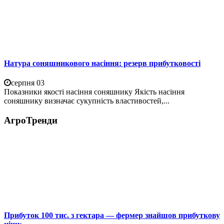
Натура соняшникового насіння: резерв прибутковості
серпня 03
Показники якості насіння соняшнику Якість насіння
соняшнику визначає сукупність властивостей,...
АгроТренди
Прибуток 100 тис. з гектара — фермер знайшов прибуткову