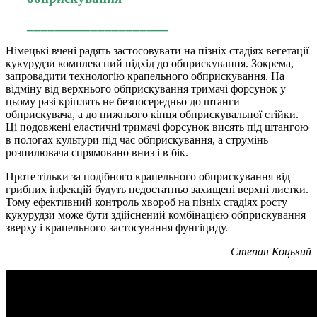
____________________
Німецькі вчені радять застосовувати на пізніх стадіях вегетації
кукурудзи комплексний підхід до обприскування. Зокрема,
запровадити технологію крапельного обприскування. На
відміну від верхнього обприскування тримачі форсунок у
цьому разі кріплять не безпосередньо до штанги
обприскувача, а до нижнього кінця обприскувальної стійки.
Ці подовжені еластичні тримачі форсунок висять під штангою
в пологах культури під час обприскування, а струмінь
розпилювача спрямовано вниз і в бік.
Проте тільки за подібного крапельного обприскування від
грибних інфекцій будуть недостатньо захищені верхні листки.
Тому ефективний контроль хвороб на пізніх стадіях росту
кукурудзи може бути здійснений комбінацією обприскування
зверху і крапельного застосування фунгіциду.
Степан Коцький