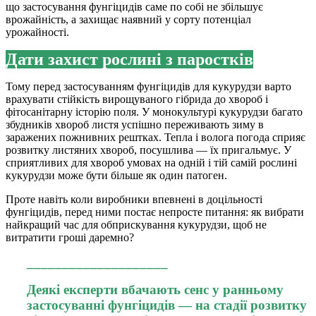
що застосування фунгіцидів саме по собі не збільшує
врожайність, а захищає наявний у сорту потенціал
урожайності.
Дати захист рослині з паростків
Тому перед застосуванням фунгіцидів для кукурудзи варто
врахувати стійкість вирощуваного гібрида до хвороб і
фітосанітарну історію поля. У монокультурі кукурудзи багато
збудників хвороб листя успішно переживають зиму в
заражених пожнивних рештках. Тепла і волога погода сприяє
розвитку листяних хвороб, посушлива — їх пригальмує. У
сприятливих для хвороб умовах на одній і тій самій рослині
кукурудзи може бути більше як один патоген.
Проте навіть коли виробники впевнені в доцільності
фунгіцидів, перед ними постає непросте питання: як вибрати
найкращий час для обприскування кукурудзи, щоб не
витратити гроші даремно?
____________________
Деякі експерти вбачають сенс у ранньому
застосуванні фунгіцидів — на стадії розвитку