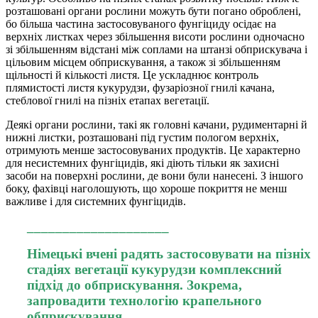
розташовані органи рослини можуть бути погано оброблені,
бо більша частина застосовуваного фунгіциду осідає на
верхніх листках через збільшення висоти рослини одночасно
зі збільшенням відстані між соплами на штанзі обприскувача і
цільовим місцем обприскування, а також зі збільшенням
щільності й кількості листя. Це ускладнює контроль
плямистості листя кукурудзи, фузаріозної гнилі качана,
стеблової гнилі на пізніх етапах вегетації.
Деякі органи рослини, такі як головні качани, рудиментарні й
нижні листки, розташовані під густим пологом верхніх,
отримують менше застосовуваних продуктів. Це характерно
для несистемних фунгіцидів, які діють тільки як захисні
засоби на поверхні рослини, де вони були нанесені. З іншого
боку, фахівці наголошують, що хороше покриття не менш
важливе і для системних фунгіцидів.
____________________
Німецькі вчені радять застосовувати на пізніх
стадіях вегетації кукурудзи комплексний
підхід до обприскування. Зокрема,
запровадити технологію крапельного
обприскування