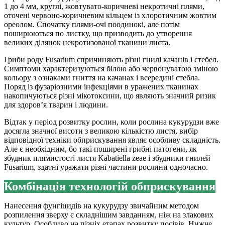
1 до 4 мм, круглі, жовтувато-коричневі некротичні плями,
оточені червоно-коричневим кільцем із хлоротичним жовтим
ореолом. Спочатку плями-очі по­одинокі, але потім
поширюються по листку, що призводить до утворення
великих ділянок некротизованої тканини листа.
Гриби роду Fusarium спричиняють різні гнилі качанів і стебел.
Симптоми характеризуються білою або червонуватою зміною
кольору з ознаками гниття на качанах і всередині стебла.
Поряд із фузаріозними інфекціями в уражених тканинах
накопичуються різні мікотоксини, що являють значний ризик
для здоров’я тварин і людини.
Відтак у період розвитку рослин, коли рослина кукурудзи вже
досягла значної висоти з великою кількістю листя, вибір
відповідної техніки обприскування являє особливу складність.
Але є необхідним, бо такі поширені грибні патогени, як
збудник плямистості листя Kabatiella zeae і збудники гнилей
Fusarium, здатні уражати різні частини рослини одночасно.
Комбінація технологій обприскування
Нанесення фунгіцидів на кукурудзу звичайним методом
розпилення зверху є складнішим завданням, ніж на злакових
культур. Особливо на пізніх етапах розвитку посівів. Нижче