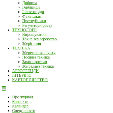
Добрива
Гербіциди
Інсектициди
Фунгіциди
Протруйники
Регулятори росту
ТЕХНОЛОГІЇ
Вирощування
Точне землеробство
Зберігання
ТЕХНІКА
Збереження грунту
Посівна техніка
Захист рослин
Збиральна техніка
АГРОТРЕНДИ
ІНТЕРВ'Ю
КАРТОПЛЯРСТВО
Про журнал
Контакти
Календар
Спецпроекти