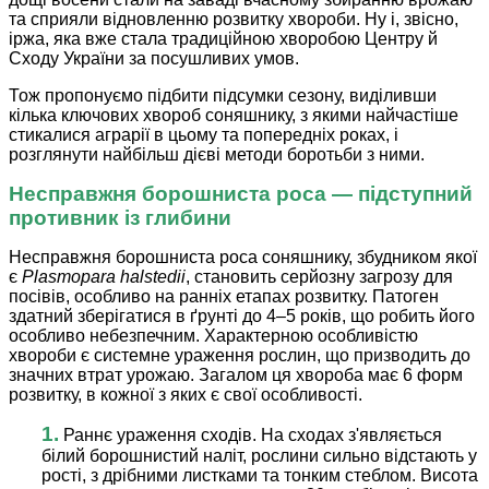
та сприяли відновленню розвитку хвороби. Ну і, звісно,
іржа, яка вже стала традиційною хворобою Центру й
Сходу України за посушливих умов.
Тож пропонуємо підбити підсумки сезону, виділивши
кілька ключових хвороб соняшнику, з якими найчастіше
стикалися аграрії в цьому та попередніх роках, і
розглянути найбільш дієві методи боротьби з ними.
Несправжня борошниста роса — підступний
противник із глибини
Несправжня борошниста роса соняшнику, збудником якої
є
Plasmopara halstedii
, становить серйозну загрозу для
посівів, особливо на ранніх етапах розвитку. Патоген
здатний зберігатися в ґрунті до 4–5 років, що робить його
особливо небезпечним. Характерною особливістю
хвороби є системне ураження рослин, що призводить до
значних втрат урожаю. Загалом ця хвороба має 6 форм
розвитку, в кожної з яких є свої особливості.
1.
Раннє ураження сходів. На сходах з'являється
білий борошнистий наліт, рослини сильно відстають у
рості, з дрібними листками та тонким стеблом. Висота