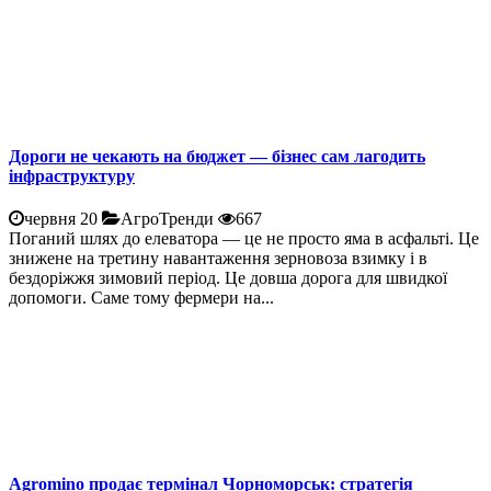
Дороги не чекають на бюджет — бізнес сам лагодить
інфраструктуру
червня 20
АгроТренди
667
Поганий шлях до елеватора — це не просто яма в асфальті. Це
знижене на третину навантаження зерновоза взимку і в
бездоріжжя зимовий період. Це довша дорога для швидкої
допомоги. Саме тому фермери на...
Agromino продає термінал Чорноморськ: стратегія