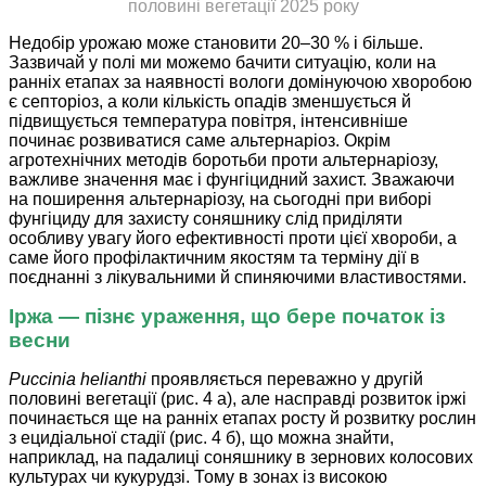
половині вегетації 2025 року
Недобір урожаю може становити 20–30 % і більше.
Зазвичай у полі ми можемо бачити ситуацію, коли на
ранніх етапах за наявності вологи домінуючою хворобою
є септоріоз, а коли кількість опадів зменшується й
підвищується температура повітря, інтенсивніше
починає розвиватися саме альтернаріоз. Окрім
агротехнічних методів боротьби проти альтернаріозу,
важливе значення має і фунгіцидний захист. Зважаючи
на поширення альтернаріозу, на сьогодні при виборі
фунгіциду для захисту соняшнику слід приділяти
особливу увагу його ефективності проти цієї хвороби, а
саме його профілактичним якостям та терміну дії в
поєднанні з лікувальними й спиняючими властивостями.
Іржа — пізнє ураження, що бере початок із
весни
Puccinia helianthi
проявляється переважно у другій
половині вегетації (рис. 4 а), але насправді розвиток іржі
починається ще на ранніх етапах росту й розвитку рослин
з ецидіальної стадії (рис. 4 б), що можна знайти,
наприклад, на падалиці соняшнику в зернових колосових
культурах чи кукурудзі. Тому в зонах із високою