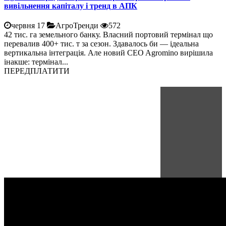
вивільнення капіталу і тренд в АПК
червня 17
АгроТренди
572
42 тис. га земельного банку. Власний портовий термінал що
перевалив 400+ тис. т за сезон. Здавалось би — ідеальна
вертикальна інтеграція. Але новий CEO Agromino вирішила
інакше: термінал...
ПЕРЕДПЛАТИТИ