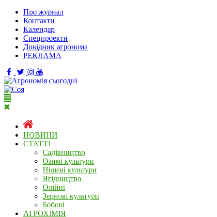
Про журнал
Контакти
Календар
Спецпроекти
Довідник агронома
РЕКЛАМА
НОВИНИ
СТАТТІ
Садівництво
Озимі культури
Нішеві культури
Ягідництво
Олійні
Зернові культури
Бобові
АГРОХІМІЯ