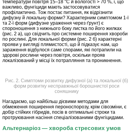
температури повітря 15–18 °С й вологості > 70 %, і, що
важливо, фунгіциди мають застосовуватися
профілактично. Тож постає питання, як відрізнити
дифузну й локальну форми? Характерним симптомом 1-ї
та 2-ї форм (дифузне ураження через ґрунт) є
спороношення з нижнього боку листка по його жилках
(рис. 2 а), що свідчить про системне поширення хвороби
по рослині. Для локальної форми (рис. 2 б) характерні
прояви у вигляді плямистості, що й підказує нам, що
зараження відбулося саме спорами, які потрапили на
здорові рослини через повітря, оскільки прояв
локалізований у місці їх потрапляння та проникнення.
Рис. 2. Симптоми розвитку дифузної (а) та локальної (б)
форм розвитку несправжньої борошнистої роси
соняшнику
Нагадаємо, що найбільш дієвими методами для
обмеження поширення пероноспорозу, крім сівозміни, є
добір стійких гібридів, посів в оптимальні строки та
протруювання насіння спеціалізованими фунгіцидами.
Альтернаріоз — хвороба стресових умов