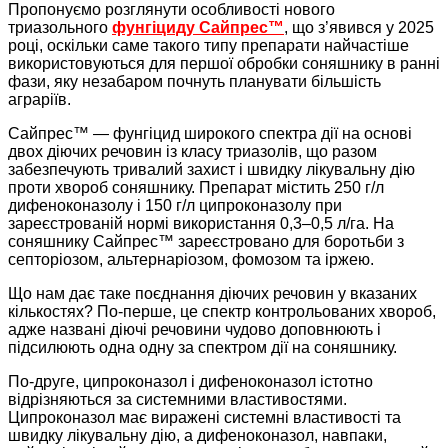
Пропонуємо розглянути особливості нового
триазольного
фунгіциду Сайпрес™
, що з’явився у 2025
році, оскільки саме такого типу препарати найчастіше
використовуються для першої обробки соняшнику в ранні
фази, яку незабаром почнуть планувати більшість
аграріїв.
Сайпрес™ — фунгіцид широкого спектра дії на основі
двох діючих речовин із класу триазолів, що разом
забезпечують тривалий захист і швидку лікувальну дію
проти хвороб соняшнику. Препарат містить 250 г/л
дифеноконазолу і 150 г/л ципроконазолу при
зареєстрованій нормі використання 0,3–0,5 л/га. На
соняшнику Сайпрес™ зареєстровано для боротьби з
септоріозом, альтернаріозом, фомозом та іржею.
Що нам дає таке поєднання діючих речовин у вказаних
кількостях? По-перше, це спектр контрольованих хвороб,
адже названі діючі речовини чудово доповнюють і
підсилюють одна одну за спектром дії на соняшнику.
По-друге, ципроконазол і дифеноконазол істотно
відрізняються за системними властивостями.
Ципроконазол має виражені системні властивості та
швидку лікувальну дію, а дифеноконазол, навпаки,