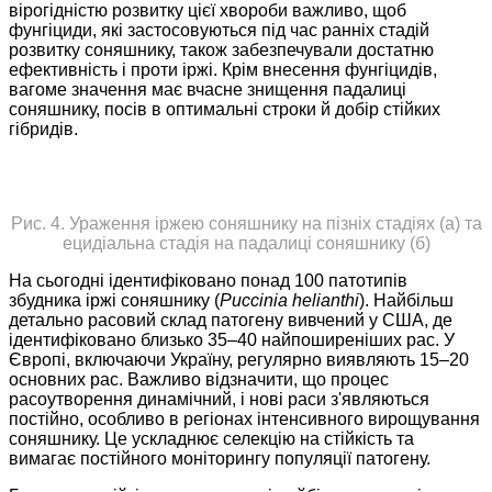
вірогідністю розвитку цієї хвороби важливо, щоб
фунгіциди, які застосовуються під час ранніх стадій
розвитку соняшнику, також забезпечували достатню
ефективність і проти іржі. Крім внесення фунгіцидів,
вагоме значення має вчасне знищення падалиці
соняшнику, посів в оптимальні строки й добір стійких
гібридів.
Рис. 4. Ураження іржею соняшнику на пізніх стадіях (а) та
ецидіальна стадія на падалиці соняшнику (б)
На сьогодні ідентифіковано понад 100 патотипів
збудника іржі соняшнику (
Puccinia helianthi
). Найбільш
детально расовий склад патогену вивчений у США, де
ідентифіковано близько 35–40 найпоширеніших рас. У
Європі, включаючи Україну, регулярно виявляють 15–20
основних рас. Важливо відзначити, що процес
расоутворення динамічний, і нові раси з'являються
постійно, особливо в регіонах інтенсивного вирощування
соняшнику. Це ускладнює селекцію на стійкість та
вимагає постійного моніторингу популяції патогену.