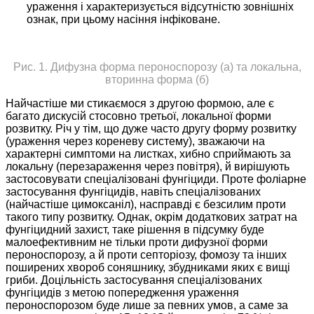
ураження і характеризується відсутністю зовнішніх
ознак, при цьому насіння інфіковане.
Рис. 1. Дифузна форма пероноспорозу (а) та локальна,
вторинна форма (б)
Найчастіше ми стикаємося з другою формою, але є
багато дискусій стосовно третьої, локальної форми
розвитку. Річ у тім, що дуже часто другу форму розвитку
(ураження через кореневу систему), зважаючи на
характерні симптоми на листках, хибно сприймають за
локальну (перезараження через повітря), й вирішують
застосовувати спеціалізовані фунгіциди. Проте фоліарне
застосування фунгіцидів, навіть спеціалізованих
(найчастіше цимоксаніл), насправді є безсилим проти
такого типу розвитку. Однак, окрім додаткових затрат на
фунгіцидний захист, таке рішення в підсумку буде
малоефективним не тільки проти дифузної форми
пероноспорозу, а й проти септоріозу, фомозу та інших
поширених хвороб соняшнику, збудниками яких є вищі
гриби. Доцільність застосування спеціалізованих
фунгіцидів з метою попередження ураження
пероноспорозом буде лише за певних умов, а саме за