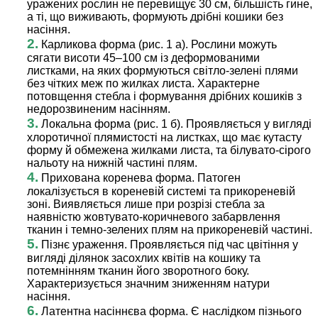
уражених рослин не перевищує 30 см, більшість гине,
а ті, що виживають, формують дрібні кошики без
насіння.
2.
Карликова форма (рис. 1 а). Рослини можуть
сягати висоти 45–100 см із деформованими
листками, на яких формуються світло-зелені плями
без чітких меж по жилках листа. Характерне
потовщення стебла і формування дрібних кошиків з
недорозвиненим насінням.
3.
Локальна форма (рис. 1 б). Проявляється у вигляді
хлоротичної плямистості на листках, що має кутасту
форму й обмежена жилками листа, та білувато-сірого
нальоту на нижній частині плям.
4.
Прихована коренева форма. Патоген
локалізується в кореневій системі та прикореневій
зоні. Виявляється лише при розрізі стебла за
наявністю жовтувато-коричневого забарвлення
тканин і темно-зелених плям на прикореневій частині.
5.
Пізнє ураження. Проявляється під час цвітіння у
вигляді ділянок засохлих квітів на кошику та
потемнінням тканин його зворотного боку.
Характеризується значним зниженням натури
насіння.
6.
Латентна насіннєва форма. Є наслідком пізнього