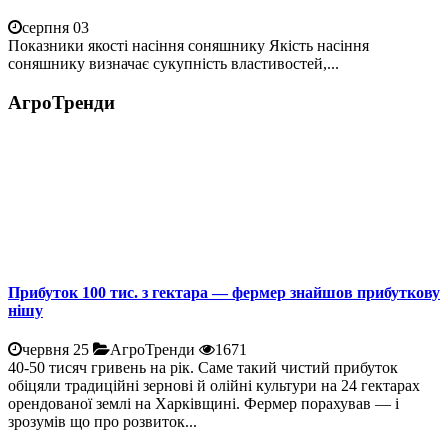
серпня 03
Показники якості насіння соняшнику Якість насіння
соняшнику визначає сукупність властивостей,...
АгроТренди
Прибуток 100 тис. з гектара — фермер знайшов прибуткову
нішу
червня 25
АгроТренди
1671
40-50 тисяч гривень на рік. Саме такий чистий прибуток
обіцяли традиційні зернові й олійні культури на 24 гектарах
орендованої землі на Харківщині. Фермер порахував — і
зрозумів що про розвиток...