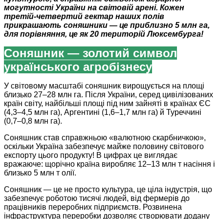
могутності України на світовій арені. Кожен
третій-четвертий гектар наших полів
прикрашають соняшники — це приблизно 5 млн га,
для порівняння, це як 20 територій Люксембурга!
Соняшник — золотий символ
українського агробізнесу
У світовому масштабі соняшник вирощується на площі
близько 27–28 млн га. Після України, серед цивілізованих
країн світу, найбільші площі під ним зайняті в країнах ЄС
(4,3–4,5 млн га), Аргентині (1,6–1,7 млн га) й Туреччині
(0,7–0,8 млн га).
Соняшник став справжньою «валютною скарбничкою»,
оскільки Україна забезпечує майже половину світового
експорту цього продукту! В цифрах це виглядає
вражаюче: щорічно країна виробляє 12–13 млн т насіння і
близько 5 млн т олії.
Соняшник — це не просто культура, це ціла індустрія, що
забезпечує роботою тисячі людей, від фермерів до
працівників переробних підприємств. Розвинена
інфраструктура переробки дозволяє створювати додану