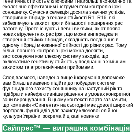
Генетична стійкість є ключовим і найбільш економічно та
екологічно ефективним інструментом контролю іржі
соняшнику. Сучасна селекція досягла значних успіхів,
створивши гібриди з генами стійкості R1–R16, які
забезпечують захист проти більшості поширених рас
патогену. Проте існують і певні виклики, як от поява
нових вірулентних рас іржі, що може випереджати
створення стійких гібридів, складність поєднання в
одному гібриді множинної стійкості до різних рас. Тому
більш повного контролю іржі можна досягти,
застосовуючи комплексну систему заходів, що
включатиме генетичну стійкість у поєднанні з хімічним
захистом та агротехнічними прийомами.
Сподіваємося, наведена вище інформація допоможе
вам більш виважено підійти до побудови системи
фунгіцидного захисту соняшнику на наступний рік та
підібрати найефективніше рішення в умовах конкретної
зони вирощування. В цьому контексті варто зазначити,
що компанія «Сингента» на сьогодні має доволі широкий
портфель фунгіцидів для захисту ключової олійної
культури України, зокрема й цікаві новинки.
Сайпрес™ — виграшна комбінація