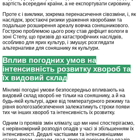
вартість всередині країни, а не експортувати сировину.
Проте є і виклики, зокрема перенасичення сівозміни, і, як
наслідок, зростаючі ризики ураження хворобами та
подальше розширення ареалу вовчка соняшникового.
Гострою проблемою цього року став дефіцит вологи в
зоні Степу, що призвів до катастрофічних наслідків,
особливо для ярих культур, і змушує розглядати
альтернативи для соняшнику як культури.
Вплив погодних умов на
інтенсивність розвитку хвороб та
їх видовий склад
Мінливі погодні умови безпосередньо впливають на
видовий склад хвороб не тільки на соняшнику, а й на
будь-якій культурі, адже від температурного режиму та
рівня вологозабезпечення залежатимуть строки появи
тих чи інших хвороб та інтенсивність їх розвитку.
Одним із проявів змін клімату, що ми нині спостерігаємо,
є нерівномірний розподіл опадів у часі зі збільшенням їх
інтенсивності. Дедалі частішими та інтенсивнішими
стають грози, шквали, град, тривалі періоди без опадів.