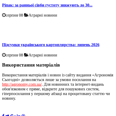
Ріпак: за ранньої сівби густоту знижують до 30...
серпня 08
Аграрні новини
Підсумки українського картоплярства: липень 2026
серпня 08
Аграрні новини
Використання матеріалів
Використання матеріалів і новин із сайту видання «Агрономія
Сьогодні» дозволяється лише за умови посилання на
http://agronomy.com.ua/
. Для новинних та інтернет-видань
обов'язковим є пряме, відкрите для пошукових систем,
гіперпосилання у першому абзаці на процитовану статтю чи
новину.