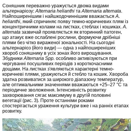
Соняшник переважно уражується двома видами
альтернаріозу:
Alternaria helianthi
та
Alternaria alternata
.
Найпоширенішим і найшкодочиннішим вважається
A.
helianthi
, який спричиняє появу темно-коричневих плям із
концентричними колами на листках, стеблах і кошиках.
A.
alternata
зазвичай проявляється як вторинний патоген,
що атакує вже ослаблені рослини, формуючи дрібніші
плями без чітко вираженої зональності. На сьогодні
альтернаріоз (його види) — одна з найпоширеніших
хвороб соняшнику в усіх зонах його вирощування.
Збудники
Alternaria Spp.
особливо активізуються при
чергуванні посушливих періодів з короткочасними
дощами. На листках з'являються характерні темно-
коричневі плями, уражуються й стебло та кошик. Хвороба
здатна розвиватися за широкого діапазону температур,
але оптимальними значеннями вважаються +25–27 °С та
періодичне зволоження. Інтенсивність розвитку
захворювання сягає максимуму в другій половині
вегетації (рис. 3). Проте останніми роками
спостерігається ураження культури вже і на ранніх етапах
розвитку.