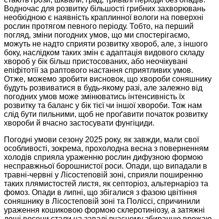
Водночас для розвитку більшості грибних захворювань
необхідною є наявність краплинної вологи на поверхні
рослин протягом певного періоду. Тобто, на перший
погляд, зміни погодних умов, що ми спостерігаємо,
можуть не надто сприяти розвитку хвороб, але, з іншого
боку, наслідком таких змін є адаптація видового складу
хвороб у бік більш пристосованих, або неочікувані
епіфітотії за раптового настання сприятливих умов.
Отже, можемо зробити висновок, що хвороби соняшнику
будуть розвиватися в будь-якому разі, але залежно від
погодних умов може змінюватись інтенсивність їх
розвитку та баланс у бік тієї чи іншої хвороби. Тож нам
слід бути пильними, щоб не проґавити початок розвитку
хвороби й вчасно застосувати фунгіциди.
Погодні умови сезону 2025 року, як завжди, мали свої
особливості, зокрема, прохолодна весна з поверненням
холодів сприяла ураженню рослин дифузною формою
несправжньої борошнистої роси. Опади, що випадали в
травні-червні у Лісостеповій зоні, сприяли поширенню
таких плямистостей листя, як септоріоз, альтернаріоз та
фомоз. Опади в липні, що збігалися з фазою цвітіння
соняшнику в Лісостеповій зоні та Поліссі, спричинили
ураження кошиковою формою склеротиніозу, а затяжні
дощі восени стали на заваді вчасному збиранню врожаю