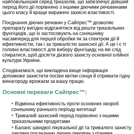
найповільніший серед триазолів, що забезпечує довший
період його дії порівняно з іншими діючими речовинами
цього класу й краще виражені захисні властивості.
Поєднання діючих речовин у Сайпрес™ дозволяє
препарату вигідно відрізнятися від решти триазольних
фунгіцидів, що їх застосовують на соняшнику
насамперед для першої обробки як за спектром дії й
ефективністю, так і за тривалістю захисної дії. А це і є ті
головні властивості для вибору фунгіциду, на які слід
спиратися, щоб досягти дієвого захисту основної олійної
культури України.
Сподіваємося, що викладена вище інформація
допоможе захистити посіви квітки сонця й отримати гідну
винагороду врожаєм за вашу працю.
Основні переваги Сайпрес™:
•
Відмінна ефективність проти основних хвороб
соняшнику раннього періоду вегетації
•
Тривалий захисний період порівняно з іншими
триазольними продуктами
•
Баланс швидкої лікувальної дії та тривалого захисту
завдяки поєднанню діючих речовин з різними