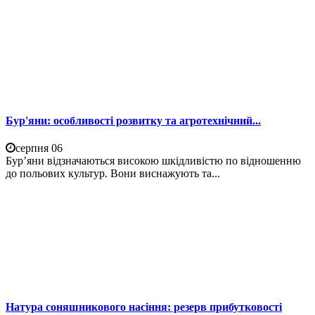
Бур'яни: особливості розвитку та агротехнічний...
серпня 06
Бур’яни відзначаються високою шкідливістю по відношенню
до польових культур. Вони виснажують та...
Натура соняшникового насіння: резерв прибутковості