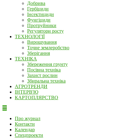
Добрива
Гербіциди
Інсектициди
Фунгіциди
Протруйники
Регулятори росту
ТЕХНОЛОГІЇ
Вирощування
Точне землеробство
Зберігання
ТЕХНІКА
Збереження грунту
Посівна техніка
Захист рослин
Збиральна техніка
АГРОТРЕНДИ
ІНТЕРВ'Ю
КАРТОПЛЯРСТВО
Про журнал
Контакти
Календар
Спецпроекти