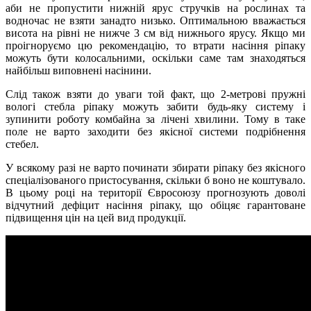
аби не пропустити нижній ярус стручків на рослинах та
водночас не взяти занадто низько. Оптимальною вважається
висота на рівні не нижче 3 см від нижнього ярусу. Якщо ми
проігноруємо цю рекомендацію, то втрати насіння ріпаку
можуть бути колосальними, оскільки саме там знаходяться
найбільш виповнені насінини.
Слід також взяти до уваги той факт, що 2-метрові пружні
вологі стебла ріпаку можуть забити будь-яку систему і
зупинити роботу комбайна за лічені хвилини. Тому в таке
поле не варто заходити без якісної системи подрібнення
стебел.
У всякому разі не варто починати збирати ріпаку без якісного
спеціалізованого пристосування, скільки б воно не коштувало.
В цьому році на території Євросоюзу прогнозують доволі
відчутний дефіцит насіння ріпаку, що обіцяє гарантоване
підвищення цін на цей вид продукції.