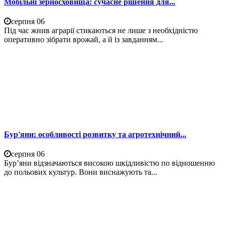
Мобільні зерносховища: сучасне рішення для...
серпня 06
Під час жнив аграрії стикаються не лише з необхідністю
оперативно зібрати врожай, а й із завданням...
Бур'яни: особливості розвитку та агротехнічний...
серпня 06
Бур’яни відзначаються високою шкідливістю по відношенню
до польових культур. Вони виснажують та...