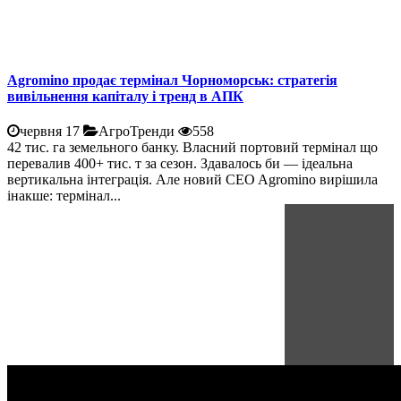
Agromino продає термінал Чорноморськ: стратегія
вивільнення капіталу і тренд в АПК
червня 17
АгроТренди
558
42 тис. га земельного банку. Власний портовий термінал що
перевалив 400+ тис. т за сезон. Здавалось би — ідеальна
вертикальна інтеграція. Але новий CEO Agromino вирішила
інакше: термінал...