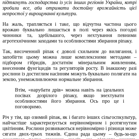
підтягнуть господарства із усіх інших регіонів України, котрі
зробили все, аби отримати достойну врожайність цієї
непростої у вирощуванні культури.
На жаль, трапляється і таке, що відчутна частина цього
врожаю буквально лишається в полі через якісь погодні
чинники та, здебільшого, через нехтування певними
агротехнічними заходами та особливостями збирання ріпаку.
Так, височенний ріпак є доволі схильним до вилягання, і
запобігти цьому можна лише комплексними методами –
підбором гібридів, достатнім мінеральним живленням,
внесенням фунгіцидів та регуляторів росту. В інакшому разі
рослини із достиглим насінням можуть буквально полягати на
землю, унеможливлюючи нормальне збирання.
Втім, «нарубати дрів» можна навіть на ідеальних
посівах дозрілого ріпаку, якщо знехтувати
особливостями його збирання. Ось про це і
поговоримо.
Річ у тім, що озимий ріпак, як і багато інших сільгоспкультур,
найчастіше характеризується нерівномірним і розтягнутим
цвітінням. Рослини розвиваються нерівномірно і різниця може
сягати двох-трьох тижнів. Єдина рада цьому – будь-за-що