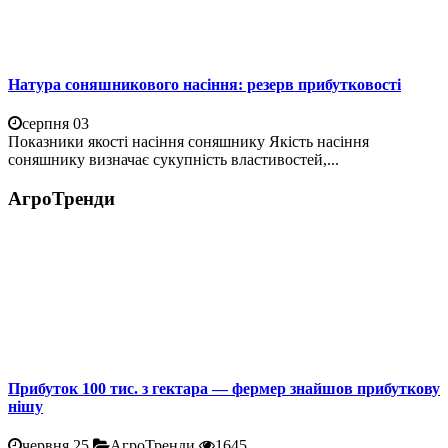
Натура соняшникового насіння: резерв прибутковості
серпня 03
Показники якості насіння соняшнику Якість насіння
соняшнику визначає сукупність властивостей,...
АгроТренди
Прибуток 100 тис. з гектара — фермер знайшов прибуткову
нішу
червня 25
АгроТренди
1645