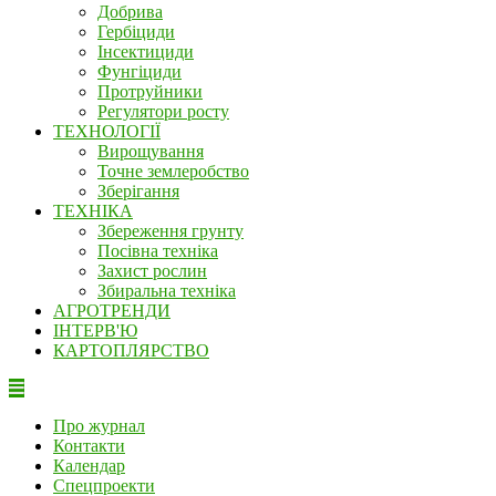
Добрива
Гербіциди
Інсектициди
Фунгіциди
Протруйники
Регулятори росту
ТЕХНОЛОГІЇ
Вирощування
Точне землеробство
Зберігання
ТЕХНІКА
Збереження грунту
Посівна техніка
Захист рослин
Збиральна техніка
АГРОТРЕНДИ
ІНТЕРВ'Ю
КАРТОПЛЯРСТВО
Про журнал
Контакти
Календар
Спецпроекти