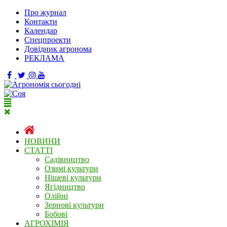
Про журнал
Контакти
Календар
Спецпроекти
Довідник агронома
РЕКЛАМА
НОВИНИ
СТАТТІ
Садівництво
Озимі культури
Нішеві культури
Ягідництво
Олійні
Зернові культури
Бобові
АГРОХІМІЯ