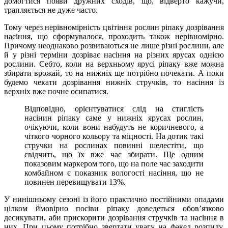
домогтися появи дружних сходів, що, відверто кажучи,
трапляється не дуже часто.
Тому через нерівномірність цвітіння рослин ріпаку дозрівання
насіння, що сформувалося, проходить також нерівномірно.
Причому неоднаково розвиваються не лише різні рослини, але
й у різні терміни дозріває насіння на різних ярусах однією
рослини. Себто, коли на верхньому ярусі ріпаку вже можна
збирати врожай, то на нижніх ще потрібно почекати. А поки
будемо чекати дозрівання нижніх стручків, то насіння із
верхніх вже почне осипатися.
Відповідно, орієнтуватися слід на стиглість
насінин ріпаку саме у нижніх ярусах рослин,
очікуючи, коли вони набудуть не коричневого, а
чіткого чорного кольору та міцності. На дотик такі
стручки на рослинах повинні шелестіти, що
свідчить, що їх вже час збирати. Ще одним
показовим маркером того, що на поле час заходити
комбайном є показник вологості насіння, що не
повинен перевищувати 13%.
У нинішньому сезоні із його практично постійними опадами
цілком ймовірно посіви ріпаку доведеться обов’язково
десикувати, аби прискорити дозрівання стручків та насіння в
них. При цьому потрібно звертати увагу на факел розпилу,