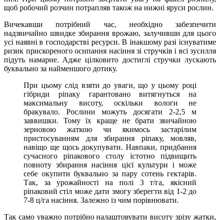
щоб робочий розчин потрапляв також на нижні яруси рослин.
Вичекавши потрібний час, необхідно забезпечити
надзвичайно швидке збирання врожаю, залучивши для цього
усі наявні в господарстві ресурси. В інакшому разі існуватиме
ризик прискореного осипання насіння зі стручків і всі зусилля
підуть намарне. Адже цілковито достиглі стручки лускають
буквально за найменшого дотику.
При цьому слід взяти до уваги, що у цьому році
гібриди ріпаку гарантовано витягнуться на
максимальну висоту, оскільки вологи не
бракувало. Рослини можуть досягати 2-2,5 м
заввишки. Тому їх краще не брати звичайною
зерновою жаткою чи якимось застарілим
пристосуванням для збирання ріпаку, мовляв,
навіщо ще щось докупувати. Навпаки, придбання
сучасного ріпакового столу істотно підвищить
повноту збирання насіння цієї культури і може
себе окупити буквально за пару сотень гектарів.
Так, за урожайності на полі 3 т/га, якісний
ріпаковий стіл може дати змогу зберегти від 1-2 до
7-8 ц/га насіння. Залежно із чим порівнювати.
Так само уважно потрібно налаштовувати висоту зрізу жатки,