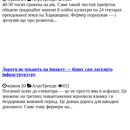
40-50 тисяч гривень на рік. Саме такий чистий прибуток
обіцяли традиційні зернові й олійні культури на 24 гектарах
орендованої землі на Харківщині. Фермер порахував — і
зрозумів що про розвиток...
Дороги не чекають на бюджет — бізнес сам лагодить
інфраструктуру
червня 20
АгроТренди
652
Поганий шлях до елеватора — це не просто яма в асфальті. Це
знижене на третину навантаження зерновоза взимку і в
бездоріжжя зимовий період. Це довша дорога для швидкої
допомоги. Саме тому фермери на...