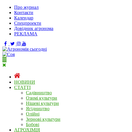
Про журнал
Контакти
Календар
Спецпроекти
Довідник агронома
РЕКЛАМА
НОВИНИ
СТАТТІ
Садівництво
Озимі культури
Нішеві культури
Ягідництво
Олійні
Зернові культури
Бобові
АГРОХІМІЯ