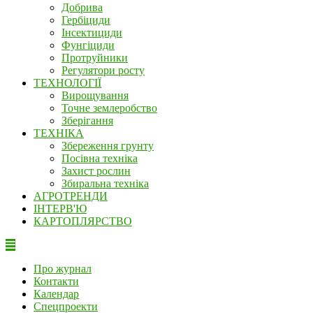
Добрива
Гербіциди
Інсектициди
Фунгіциди
Протруйники
Регулятори росту
ТЕХНОЛОГІЇ
Вирощування
Точне землеробство
Зберігання
ТЕХНІКА
Збереження грунту
Посівна техніка
Захист рослин
Збиральна техніка
АГРОТРЕНДИ
ІНТЕРВ'Ю
КАРТОПЛЯРСТВО
Про журнал
Контакти
Календар
Спецпроекти