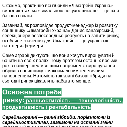
Скажімо, практично всі гіб­риди «Лімагрейн Україна»
вирізняються максимальною посухостійкістю — це їхня
базова ознака.
Зазвичай, як розповідає продукт-менеджер із розвитку
соняшнику «Лімагрейн Україна» Денис Каназірський,
селекціонери безпосередньо реагують на запити ринку,
особливе значення для Лімагрейн — це українські
партнери-фермери.
Саме аграрії диктують, що вони хочуть вирощувати й
бачити на своїх полях. Тому протягом останніх восьми
років найперспективнішим напрямом є вирощування
гібридів соняшнику з максимальним генетичним
наповненням. Натомість так звані базові гібриди на
сьогодні ринок цікавлять набагато менше.
Основна потреба
ринку:
ранньостиглість — тех­­но­­логічність,
продуктивність і рентабельність
Середньоранні — ранні гіб­риди, порівнюючи із
середньостиглими, зважаючи на останні зміни