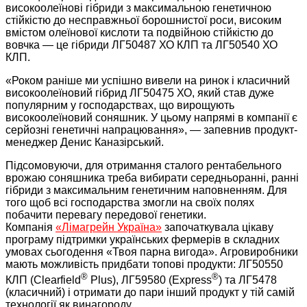
високоолеїнові гібриди з максимальною генетичною
стійкістю до несправжньої борошнистої роси, високим
вмістом олеїнової кислоти та подвійною стійкістю до
вовчка — це гібриди ЛГ50487 ХО КЛП та ЛГ50540 ХО
КЛП.
«Роком раніше ми успішно вивели на ринок і класичний
високоолеїновий гібрид ЛГ50475 ХО, який став дуже
популярним у господарствах, що вирощують
високоолеїновий соняшник. У цьому напрямі в компанії є
серйозні генетичні напрацювання», — запевнив продукт-
менеджер Денис Каназірський.
Підсомовуючи, для отримання сталого рентабельного
врожаю соняшника треба вибирати середньоранні, ранні
гібриди з максимальним генетичним наповненням. Для
того щоб всі господарства змогли на своїх полях
побачити перевагу передової генетики.
Компанія
«Лімагрейн Україна»
започаткувала цікаву
програму підтримки українських фермерів в складних
умовах сьогодення «Твоя парна вигода». Агровиробники
мають можливість придбати топові продукти: ЛГ50550
®
®
КЛП (Clearfield
Plus), ЛГ59580 (Express
) та ЛГ5478
(класичний) і отримати до пари інший продукт у тій самій
технології як винагороду.