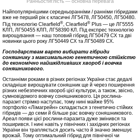
Ранньостиглість — основна перевага
Найпопулярнішими середньоранніми / ранніми гібридами
вже не перший рік є класичні ЛГ5478, ЛГ50450, ЛГ50480.
®
®
Під технологію Clearfield
, Clearfield
Plus — це ЛГ5555
КЛП, ЛГ50455 КЛП, ЛГ58390 КЛ. Під експрес технологію
вирощування — наш топовий гібрид ЛГ50479 СХ та дві
новинки цього року ЛГ50449 СХ та ЛГ50489 СХ.
Господарствам варто вибирати гібриди
соняшнику з максимальною генетичною стійкістю
до економічно найшкідливіших хвороб і вовчка
соняшникового.
Останніми роками в різних регіонах України стає дедалі
складніше вирощувати соняшник ще й через поширення
різних небезпечних хвороб цієї культури, а також, звісно,
сумновідомого вовчку соняшникового. Ця рослина-
паразит стрімко наступає, тому нині майже 95%
портфоліо «Лімагрейн» складається з генетично стійких
гібридів — до семи й більше рас вовчку соняшникового.
Ареал появи цієї рослини-паразита дуже змінився та
поширився. І нині навіть у північних і західних регіонах
України він трапляється досить часто й значно зменшує
врожай. Тому оптимальний гібрид для північної чи