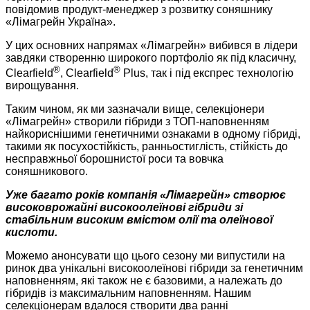
повідомив продукт-менеджер з розвитку соняшнику
«Лімагрейн Україна».
У цих основних напрямах «Лімагрейн» вибився в лідери
завдяки створенню широкого портфоліо як під класичну,
®
®
Clearfield
, Clearfield
Plus, так і під експрес технологію
вирощування.
Таким чином, як ми зазначали вище, селекціонери
«Лімагрейн» створили гібриди з ТОП-наповненням
найкориснішими генетичними ознаками в одному гібриді,
такими як посухостійкість, ранньостиглість, стійкість до
несправжньої борошнистої роси та вовчка
соняшникового.
Уже багато років компанія «Лімагрейн» створює
високоврожайні високоолеїнові гібриди зі
стабільним високим вмістом олії та олеїнової
кислоти.
Можемо анонсувати що цього сезону ми випустили на
ринок два унікальні високоолеїнові гібриди за генетичним
наповненням, які також не є базовими, а належать до
гібридів із максимальним наповненням. Нашим
селекціонерам вдалося створити два ранні