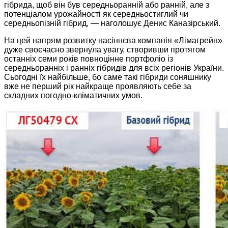
гібрида, щоб він був середньоранній або ранній, але з
потенціалом урожайності як середньостиглий чи
середньопізній гібрид, — наголошує Денис Каназірський.
На цей напрям розвитку насіннєва компанія «Лімагрейн»
дуже своєчасно звернула увагу, створивши протягом
останніх семи років повноцінне портфоліо із
середньоранніх і ранніх гіб­ридів для всіх регіонів України.
Сьогодні їх найбільше, бо саме такі гібриди соняшнику
вже не перший рік найкраще проявляють себе за
складних погодно-кліматичних умов.