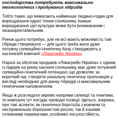
господарства потребують максимально
технологічних і продуманих гібридів
Тобто таких, що вимагають найменше людино-годин для
вирощування однієї тонни соняшнику. Інакше
вирощування цієї культури може бути ризикованим і
низькорентабельним.
Ринок цього потребує, але не всі мають можливість такі
гібриди створювати — для цього треба мати дуже
потужну селекційно-генетичну базу, стверджують у
насіннєвій компанії
«Лімагрейн Україна»
.
Наразі за обсягом продажів «Лімагрейн Україна» є одним
із лідерів на ринку насіння соняшнику, має дуже потужний
селекційно-генетичний потенціал, що дозволяє за
короткий час створити унікальну генетичну пропозицію у
вигляді необхідних для ринку гібридів із максимальним
генетичним наповненням.
Якщо ж розглядати окремо напрями селекції та генетики,
то компанія тут посідає провідні позиції. Ідеться, зокрема,
про такі аспекти, як генетична боротьба з вовчком та
несправжньою борошнистою росою, так й іншими
головними перевагами, особливо посухостійкість.