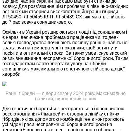
західної частин України так само має бути стійким до
вовчку. Для розв’язання цієї проблеми в північно-західних
регіонах ми створили високопотенційні ранні гібриди
ЛГ50450, ЛГ50455 КЛП, ЛГ50489 СХ, які мають стійкість
до 7 рас вовчка соняшникового.
Оскільки в Україні розширюються площі під соняшником і
є наразі величезна проблема з працівниками, то деякі
великі господарства починають посівну раніше, навіть не
зважаючи на температурні показники, щоб встигнути
посіяти в оптимальні строки. За таких умов існує високий
ризик виникнення несправжньої борошнистої роси. Таким
господарствам варто звертати увагу на гібриди
соняшнику з максимальною генетичною стійкістю до цієї
хвороби.
Ранні гібриди — лідери сезону 2024 року. Максимально
налитий, виповнений кошик
Для генетичної боротьби з несправжньою борошнистою
росою компанія «Лімагрейн» створила лінійку стійких
гібридів, які за допомогою комбінації генів контролюють
усі відомі раси несправжньої борошнистої роси на
території Європи на час реєстрації певного гібрида —