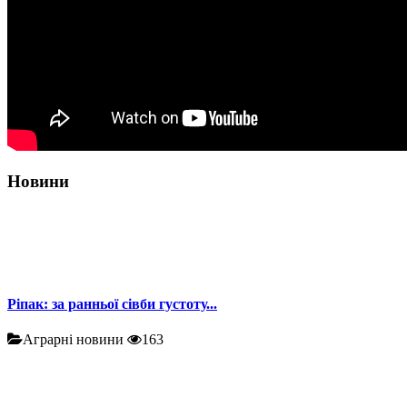
Новини
Ріпак: за ранньої сівби густоту...
Аграрні новини
163