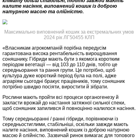
клімату більш стабільні, тобто завжди мають
налите насіння, виповнений кошик із доброю
натурною масою та олійністю.
Максимально виповнений кошик за екстремальних умов
2024 рік ЛГ50455 КЛП
«Власникам агрокомпаній порібна передусім
гарантована висока рентабельність вирощування
соняшнику. Гібриди мають бути з якомога коротким
періодом вегетації — від 103 до 110 днів, тобто це
середньорання та рання групи. Це потрібно, щоб
культура дуже короткий період була на полі, адже
аграріям сьогодні бракує працівників, тому соняшник
потрібно швидко посіяти, виростити й зібрати.
Рослини мають пройти всі процеси органогенезу й
закласти врожай до настання затяжної сильної спеки,
щоб соняшник запилився й повноцінно налилося насіння.
Тому середньоранні / ранні гібриди, порівнюючи із
середньостиглими, стабільніші, оскільки завжди мають
налите насіння, виповнений кошик із доброю натурною
масою й олійністю. Зазвичай ринок вимагає для топового