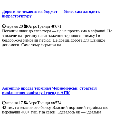
Дороги не чекають на бюджет — бізнес сам лагодить
інфраструктуру
червня 20
АгроТренди
671
Поганий шлях до елеватора — це не просто яма в асфальті. Це
знижене на третину навантаження зерновоза взимку і в
бездоріжжя зимовий період. Це довша дорога для швидкої
допомоги. Саме тому фермери на...
Agromino продає термінал Чорноморськ: стратегія
вивільнення капіталу і тренд в АПК
червня 17
АгроТренди
574
42 тис. га земельного банку. Власний портовий термінал що
перевалив 400+ тис. т за сезон. Здавалось би — ідеальна