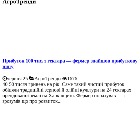
АгроТренди
Прибуток 100 тис. з гектара — фермер знайшов прибуткову
нішу
червня 25
АгроТренди
1676
40-50 тисяч гривень на рік. Саме такий чистий прибуток
обіцяли традиційні зернові й олійні культури на 24 гектарах
орендованої землі на Харківщині. Фермер порахував — і
зрозумів що про розвиток...