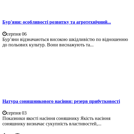
Бур'яни: особливості розвитку та агротехнічний...
серпня 06
Бур’яни відзначаються високою шкідливістю по відношенню
до польових культур. Вони виснажують та...
Натура соняшникового насіння: резерв прибутковості
серпня 03
Показники якості насіння соняшнику Якість насіння
соняшнику визначає сукупність властивостей,...