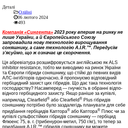
Деталі
Олійні
06 лютого 2024
493
Компанія «Сингента»
2023 року вперше на ринку не
лише України, а й Європейського Союзу
запровадила нову технологію вирощування
соняшнику, а саме технологію A.I.R.™. Передусім
з’ясуймо, що ж означає це скорочення.
Ця абревіатура розшифровується англійською як ALS
inhibitor resistance, тобто ми виводимо на ринок України
та Європи гібриди соняшнику, що стійкі до певних видів
АЛС-інгібіторів одночасно, й пропонуємо відповідний
гербіцидний захист цих гібридів. Що дає така технологія
господарству? Насамперед — гнучкість в обранні від­по­
від­ного гербіцидного захисту. Якщо раніше за купівлі,
®
®
наприклад, Clearfield
або Clearfield
Plus гібридів
соняшнику потрібно було заздалегідь планувати для себе
®
®
придбання гербіцидів Каптора
або Каптора
Плюс чи за
купівлі сульфостійких гібридів соняшнику — гербіцид
Флюенс 75, в. г. (трибенурон-метил, 750 г/кг), то тепер за
придбання A.I.R.™ гібридів соняшнику ви можете