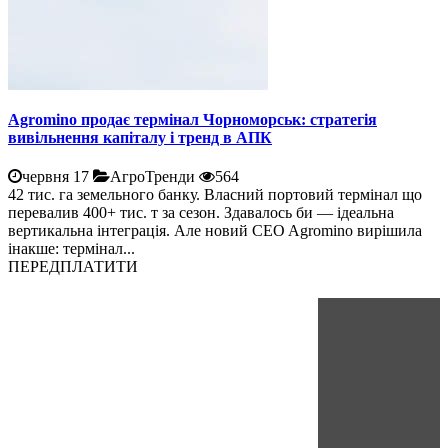
Agromino продає термінал Чорноморськ: стратегія
вивільнення капіталу і тренд в АПК
червня 17
АгроТренди
564
42 тис. га земельного банку. Власний портовий термінал що
перевалив 400+ тис. т за сезон. Здавалось би — ідеальна
вертикальна інтеграція. Але новий CEO Agromino вирішила
інакше: термінал...
ПЕРЕДПЛАТИТИ