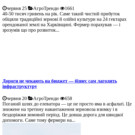
червня 25
АгроТренди
1661
40-50 тисяч гривень на рік. Саме такий чистий прибуток
обіцяли традиційні зернові й олійні культури на 24 гектарах
орендованої землі на Харківщині. Фермер порахував — і
зрозумів що про розвиток...
Дороги не чекають на бюджет — бізнес сам лагодить
інфраструктуру
червня 20
АгроТренди
658
Поганий шлях до елеватора — це не просто яма в асфальті. Це
знижене на третину навантаження зерновоза взимку і в
бездоріжжя зимовий період. Це довша дорога для швидкої
допомоги. Саме тому фермери на...