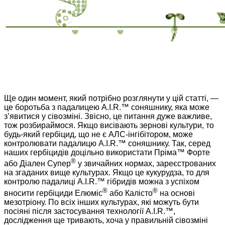
Ще один момент, який потрібно розглянути у цій статті, —
це боротьба з падалицею A.I.R.™ соняшнику, яка може
з’явитися у сівозміні. Звісно, це питання дуже важливе,
тож розбираймося. Якщо висівають зернові культури, то
будь-який гербіцид, що не є АЛС-інгібітором, може
контролювати падалицю A.I.R.™ соняшнику. Так, серед
наших гербіцидів доцільно використати Пріма™ Форте
®
або Діален Супер
у звичайних нормах, зареєстрованих
на згаданих вище культурах. Якщо це кукурудза, то для
контролю падалиці A.I.R.™ гібридів можна з успіхом
®
®
вносити гербіциди Елюміс
або Калісто
на основі
мезотріону. По всіх інших культурах, які можуть бути
посіяні після застосування технології A.I.R.™,
дослідження ще тривають, хоча у правильній сівозміні