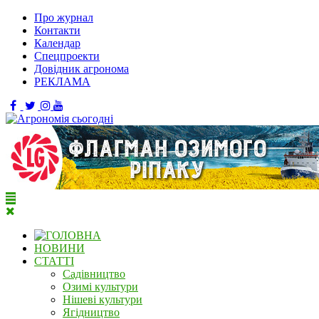
Про журнал
Контакти
Календар
Спецпроекти
Довідник агронома
РЕКЛАМА
НОВИНИ
СТАТТІ
Садівництво
Озимі культури
Нішеві культури
Ягідництво