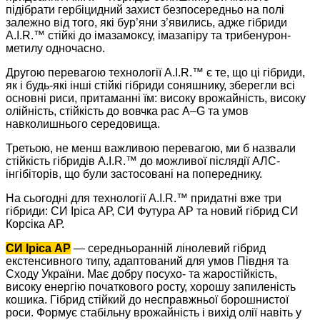
підібрати гербіцидний захист безпосередньо на полі
залежно від того, які бур’яни з’явились, адже гібриди
A.I.R.™ стійкі до імазамоксу, імазапіру та трибенурон-
метилу одночасно.
Другою перевагою технології A.I.R.™ є те, що ці гібриди,
як і будь-які інші стійкі гібриди соняшнику, зберегли всі
основні риси, притаманні їм: високу врожайність, високу
олійність, стійкість до вовчка рас A–G та умов
навколишнього середовища.
Третьою, не менш важливою перевагою, ми б назвали
стійкість гібридів A.I.R.™ до можливої післядії АЛС-
інгібіторів, що були застосовані на попереднику.
На сьогодні для технології A.I.R.™ придатні вже три
гібриди: СИ Іріса АР, СИ Футура АР та новий гібрид СИ
Корсіка АР.
СИ Іріса АР
— середньоранній лінолевий гібрид
екстенсивного типу, адаптований для умов Півдня та
Сходу України. Має добру посухо- та жаростійкість,
високу енергію початкового росту, хорошу запиленість
кошика. Гібрид стійкий до несправжньої борошнистої
роси. Формує стабільну врожайність і вихід олії навіть у