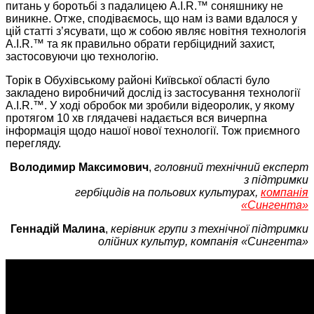
питань у боротьбі з падалицею A.I.R.™ соняшнику не
виникне. Отже, сподіваємось, що нам із вами вдалося у
цій статті з’ясувати, що ж собою являє новітня технологія
A.I.R.™ та як правильно обрати гербіцидний захист,
застосовуючи цю технологію.
Торік в Обухівському районі Київської області було
закладено виробничий дослід із застосування технології
A.I.R.™. У ході обробок ми зробили відеоролик, у якому
протягом 10 хв глядачеві надається вся вичерпна
інформація щодо нашої нової технології. Тож приємного
перегляду.
Володимир Максимович
,
головний технічний експерт
з підтримки
гербіцидів на польових культурах,
компанія
«Сингента»
Геннадій Малина
,
керівник групи з технічної підтримки
олійних культур, компанія «Сингента»