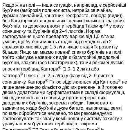
Якщо ж на полі — інша ситуація, наприклад, є серйозніші
бур’яни (амброзія полинолиста, нетреба звичайна,
дурман звичайний, канатник Теофраста, лобода (види)),
без багаторічних дводольних і великої кількості злакових
бур’янів, то доречно вносити гербіцид Такомир™ у фазу
соняшнику та бур’янів від 2–4 листків. Норма
застосування цього препарату варіює від 1,0 л/га за
умови, що бур’яни мають стадію від сім’ядоль до 2
справжніх листків, до 1,5 л/га, якщо стадія їх розвитку
більша. Якщо ми маємо повний спектр бур’янів на полі,
тобто крім уже названих видів є багаторічні дводольні
бур’яни, злакові (без багаторічних), то ми рекомендуємо
®
вносити гербіцид Каптора
(1,0–1,2 л/га) або
®
Каптора
Плюс (1,6–2,5 л/га) у фазу від 2–6 листків
®
®
соняшнику. Каптора
Плюс відрізняється від Каптора
не
лише зменшеною кількістю діючих речовин, а й головно
двома додатковими сурфактантами в складі формуляції,
які підсилюють дію гербіциду проти перерослих
дводольних бур’янів, зокрема лободи. Також варто
зазначити, якщо бур’янів дуже багато, наприклад, землі
почали оброб­лятися недавно, то ми рекомендуємо
застосовувати так звану комбіновану систему захисту з
урахуванням ґрунтових гербіцидів, зокрема
®
®