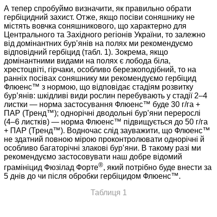
А тепер спробуймо визначити, як правильно обрати
гербіцидний захист. Отже, якщо посіви соняшнику не
містять вовчка соняшникового, що характерно для
Центрального та Західного регіонів України, то залежно
від домінантних бур’янів на полях ми рекомендуємо
відповідний гербіцид (табл. 1). Зокрема, якщо
домінантними видами на полях є лобода біла,
хрестоцвіті, гірчаки, особливо березкоподібний, то на
ранніх посівах соняшнику ми рекомендуємо гербіцид
Флюенс™ з нормою, що відповідає стадіям розвитку
бур’янів: шкідливі види рослин перебувають у стадії 2–4
листки — норма застосування Флюенс™ буде 30 г/га +
ПАР (Тренд™); однорічні дводольні бур’яни перерослі
(4–6 листків) — норма Флюенс™ підвищується до 50 г/га
+ ПАР (Тренд™). Водночас слід зауважити, що Флюенс™
не здатний повною мірою проконтролювати однорічні й
особливо багаторічні злакові бур’яни. В такому разі ми
рекомендуємо застосовувати наш добре відомий
®
грамініцид Фюзілад Форте
, який потрібно буде внести за
5 днів до чи після обробки гербіцидом Флюенс™.
Таблиця 1