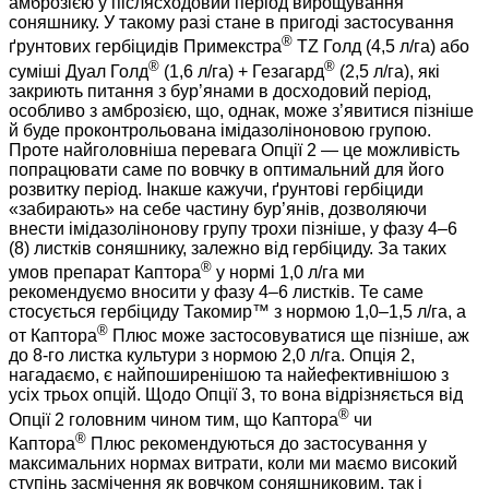
амброзією у післясходовий період вирощування
соняшнику. У такому разі стане в пригоді застосування
®
ґрунтових гербіцидів Примекстра
ТZ Голд (4,5 л/га) або
®
®
суміші Дуал Голд
(1,6 л/га) + Гезагард
(2,5 л/га), які
закриють питання з бур’янами в досходовий період,
особливо з амброзією, що, однак, може з’явитися пізніше
й буде проконтрольована імідазоліноновою групою.
Проте найголовніша перевага Опції 2 — це можливість
попрацювати саме по вовчку в оптимальний для його
розвитку період. Інакше кажучи, ґрунтові гербіциди
«забирають» на себе частину бур’янів, дозволяючи
внести імідазолінонову групу трохи пізніше, у фазу 4–6
(8) листків соняшнику, залежно від гербіциду. За таких
®
умов препарат Каптора
у нормі 1,0 л/га ми
рекомендуємо вносити у фазу 4–6 листків. Те саме
стосується гербіциду Такомир™ з нормою 1,0–1,5 л/га, а
®
от Каптора
Плюс може застосовуватися ще пізніше, аж
до 8-го листка культури з нормою 2,0 л/га. Опція 2,
нагадаємо, є найпоширенішою та найефективнішою з
усіх трьох опцій. Щодо Опції 3, то вона відрізняється від
®
Опції 2 головним чином тим, що Каптора
чи
®
Каптора
Плюс рекомендуються до застосування у
максимальних нормах витрати, коли ми маємо високий
ступінь засмічення як вовчком соняшниковим, так і