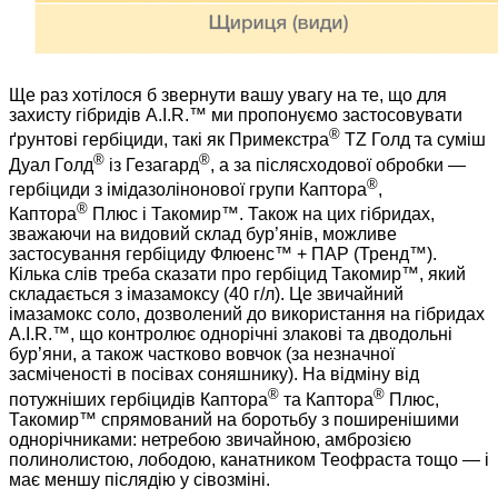
Ще раз хотілося б звернути вашу увагу на те, що для
захисту гібридів A.I.R.™ ми пропонуємо застосовувати
®
ґрунтові гербіциди, такі як Примекстра
ТZ Голд та суміш
®
®
Дуал Голд
із Гезагард
, а за післясходової обробки —
®
гербіциди з імідазолінонової групи Каптора
,
®
Каптора
Плюс і Такомир™. Також на цих гібридах,
зважаючи на видовий склад бур’янів, можливе
застосування гербіциду Флюенс™ + ПАР (Тренд™).
Кілька слів треба сказати про гербіцид Такомир™, який
складається з імазамоксу (40 г/л). Це звичайний
імазамокс соло, дозволений до використання на гібридах
A.I.R.™, що контролює однорічні злакові та дводольні
бур’яни, а також частково вовчок (за незначної
засміченості в посівах соняшнику). На відміну від
®
®
потужніших гербіцидів Каптора
та Каптора
Плюс,
Такомир™ спрямований на боротьбу з поширенішими
однорічниками: нетребою звичайною, амброзією
полинолистою, лободою, канатником Теофраста тощо — і
має меншу післядію у сівозміні.