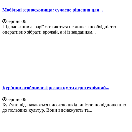
Мобільні зерносховища: сучасне рішення для...
серпня 06
Під час жнив аграрії стикаються не лише з необхідністю
оперативно зібрати врожай, а й із завданням...
Бур'яни: особливості розвитку та агротехнічний...
серпня 06
Бур’яни відзначаються високою шкідливістю по відношенню
до польових культур. Вони виснажують та...