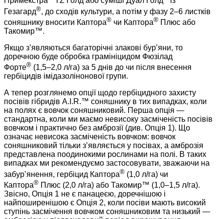
Примекстра
ТZ Голд або суміші Дуал Голд
із
®
Гезагард
, до сходів культури, а потім у фазу 2–6 листків
®
®
соняшнику вносити Каптора
чи Каптора
Плюс або
Такомир™.
Якщо з’являються багаторічні злакові бур’яни, то
доречною буде обробка грамініцидом Фюзілад
®
Форте
(1,5–2,0 л/га) за 5 днів до чи після внесення
гербіцидів імідазолінонової групи.
А тепер розглянемо опції щодо гербіцидного захисту
посівів гібридів A.I.R.™ соняшнику в тих випадках, коли
на полях є вовчок соняшниковий. Перша опція —
стандартна, коли ми маємо невисоку засміченість посівів
вовчком і практично без амброзії (див. Опція 1). Що
означає невисока засміченість вовчком: вовчок
соняшниковий тільки з’являється у посівах, а амброзія
представлена поодинокими рослинами на полі. В таких
випадках ми рекомендуємо застосовувати, зважаючи на
®
забур’янення, гербіцид Каптора
(1,0 л/га) чи
®
Каптора
Плюс (2,0 л/га) або Такомир™ (1,0–1,5 л/га).
Звісно, Опція 1 не є панацеєю, доречнішою і
найпоширенішою є Опція 2, коли посіви мають високий
ступінь засмічення вовчком соняшниковим та низький —