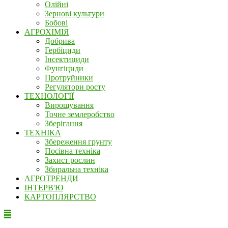
Олійні
Зернові культури
Бобові
АГРОХІМІЯ
Добрива
Гербіциди
Інсектициди
Фунгіциди
Протруйники
Регулятори росту
ТЕХНОЛОГІЇ
Вирощування
Точне землеробство
Зберігання
ТЕХНІКА
Збереження грунту
Посівна техніка
Захист рослин
Збиральна техніка
АГРОТРЕНДИ
ІНТЕРВ'Ю
КАРТОПЛЯРСТВО