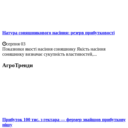
Натура соняшникового насіння: резерв прибутковості
серпня 03
Показники якості насіння соняшнику Якість насіння
соняшнику визначає сукупність властивостей,...
АгроТренди
Прибуток 100 тис. з гектара — фермер знайшов прибуткову
нішу