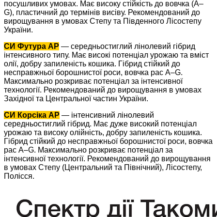
посушливих умовах. Має високу стійкість до вовчка (A–
G), пластичний до термінів висіву. Рекомендований до
вирощування в умовах Степу та Південного Лісостепу
України.
СИ Футура АР
— середньостиглий лінолевий гібрид
інтенсивного типу. Має високі потенціал урожаю та вміст
олії, добру запиленість кошика. Гібрид стійкий до
несправжньої борошнистої роси, вовчка рас A–G.
Максимально розкриває потенціал за інтенсивної
технології. Рекомендований до вирощування в умовах
Західної та Центральної частин України.
СИ Корсіка АР
— інтенсивний лінолевий
середньостиглий гібрид. Має дуже високий потенціал
урожаю та високу олійність, добру запиленість кошика.
Гібрид стійкий до несправжньої борошнистої роси, вовчка
рас A–G. Максимально розкриває потенціал за
інтенсивної технології. Рекомендований до вирощування
в умовах Степу (Центральний та Північний), Лісостепу,
Полісся.