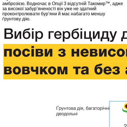
амброзією. Водночас в Опції 3 відсутній Такомир™, адже
за високої забур’яненості він уже не здатний
проконтролювати бур’яни й має набагато меншу
ґрунтову дію.