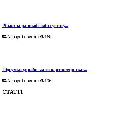
Ріпак: за ранньої сівби густоту...
Аграрні новини
168
Підсумки українського картоплярства:...
Аграрні новини
196
СТАТТІ