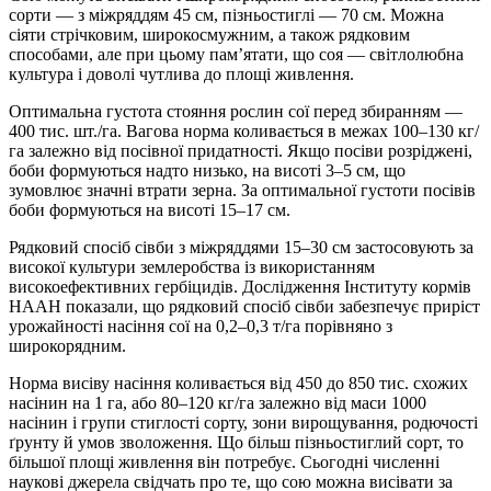
сорти — з міжряддям 45 см, пізньостиглі — 70 см. Можна
сіяти стрічковим, широкосмужним, а також рядковим
способами, але при цьому пам’ятати, що соя — світлолюбна
культура і доволі чутлива до площі живлення.
Оптимальна густота стояння рослин сої перед збиранням —
400 тис. шт./га. Вагова норма коливається в межах 100–130 кг/
га залежно від посівної придатності. Якщо посіви розріджені,
боби формуються надто низько, на висоті 3–5 см, що
зумовлює значні втрати зерна. За оптимальної густоти посівів
боби формуються на висоті 15–17 см.
Рядковий спосіб сівби з міжряддями 15–30 см застосовують за
високої культури землеробства із використанням
високоефективних гербіцидів. Дослідження Інституту кормів
НААН показали, що рядковий спосіб сівби забезпечує приріст
урожайності насіння сої на 0,2–0,3 т/га порівняно з
широкорядним.
Норма висіву насіння коливається від 450 до 850 тис. схожих
насінин на 1 га, або 80–120 кг/га залежно від маси 1000
насінин і групи стиглості сорту, зони вирощування, родючості
ґрунту й умов зволоження. Що більш пізньостиглий сорт, то
більшої площі живлення він потребує. Сьогодні численні
наукові джерела свідчать про те, що сою можна висівати за