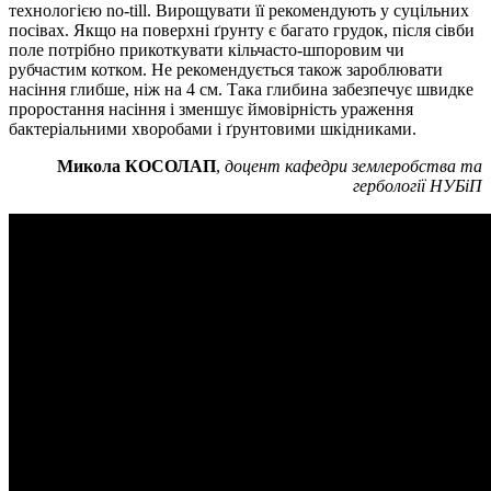
технологією no-till. Вирощувати її рекомендують у суцільних
посівах. Якщо на поверхні ґрунту є багато грудок, після сівби
поле потрібно прикоткувати кільчасто-шпоровим чи
рубчастим котком. Не рекомендується також зароблювати
насіння глибше, ніж на 4 см. Така глибина забезпечує швидке
проростання насіння і зменшує ймовірність ураження
бактеріальними хворобами і ґрунтовими шкідниками.
Микола КОСОЛАП
,
доцент кафедри землеробства та
гербології НУБіП