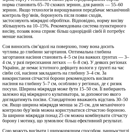
норма становить 65–70 схожих зернин, для ранніх — 55–60
зернин. Якщо технологія вирощування передбачає механічний
контроль бур’янів, боронують після появи сходів,
застосовують міжрядні обробітки. Відповідно, норму висіву
збільшують на 10–15%. Рекомендована система пунктирного
висіву, позаяк вона сприяє більш однорідній сівбі й потребує
менше насіння.
Соя виносить сім’ядолі на поверхню, тому вона досить
чутлива до глибини загортання. Оптимальна глибина
загортання насіння становить 4–5 см (на важких ґрунтах — 3–
4 см, у разі пересихання легких — 6–8 см). У деяких регіонах
України, де немає істотного дефіциту вологи у ґрунті на час
сівби сої, насіння закладають на глибину 3–4 см. За
використання сітчастої борони рекомендують висівати
насіння на глибину 5–7 см, особливо у регіонах, де є ризик
посухи. Ширина міжряддя може бути 15–50 см. Її вибирають
залежно від міжрядного культиватора, за допомогою якого
доглядатимуть посіви. Стандартною вважають відстань 30–50
см. Якщо ширина міжряддя менша за 25 см, для механічного
контролю бур’янів можна користуватися сітчастою бороною.
За ширини міжряддя понад 25 см можна комбінувати сітчасту
борону і мотику, що зумовлює більш ефективний результат.
Сою можуть висівати і широкорядним способом, ранньостиглі