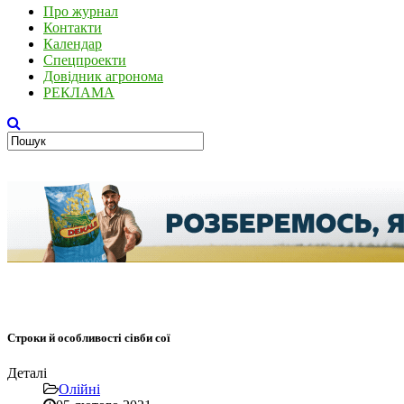
Про журнал
Контакти
Календар
Спецпроекти
Довідник агронома
РЕКЛАМА
Строки й особливості сівби сої
Деталі
Олійні