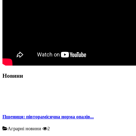
Новини
Пшениця: півторамісячна норма опадів...
Аграрні новини
2