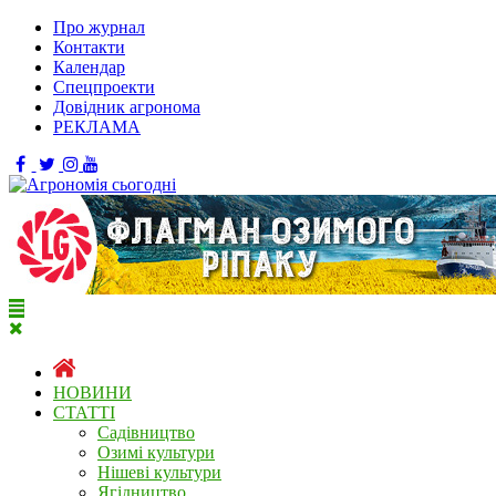
Про журнал
Контакти
Календар
Спецпроекти
Довідник агронома
РЕКЛАМА
НОВИНИ
СТАТТІ
Садівництво
Озимі культури
Нішеві культури
Ягідництво