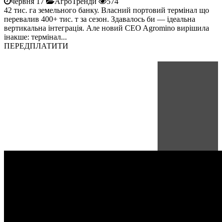
червня 17
АгроТренди
574
42 тис. га земельного банку. Власний портовий термінал що
перевалив 400+ тис. т за сезон. Здавалось би — ідеальна
вертикальна інтеграція. Але новий CEO Agromino вирішила
інакше: термінал...
ПЕРЕДПЛАТИТИ