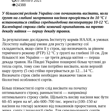
05 лютого 2021
24388
У більшості регіонів України сою починають висівати, коли
ґрунт на глибині загортання насіння прогріється до 10 °C і
встановиться стійка середньодобова температура 10-12 °C.
Календарні строки сівби зазвичай припадають на третю
декаду квітня — першу декаду травня.
За результатами досліджень Інституту кормів НААН, в умовах
Лісостепу найкращі умови для росту і розвитку сої
складаються, якщо сіяти її у строк, що визначають за рівнем
термічного режиму (РТР) 12 °C у ґрунті на глибині 10 см. Для
більшості зон України — це третя декада квітня — перша
декада травня. На Півдні України поширені більш чутливі до
тепла сорти, тому сою там потрібно висівати, коли верхній
шару ґрунту (5 см) стійко прогрівається до 12…14 °C.
Визначати строк сівби необхідно зважаючи також на
біологічні особливості сортів.
Більш пізньостиглі сорти слід висівати на початку
оптимального строку, ранньостиглі — наприкінці
оптимального строку сівби. Щільність висіву насіння має бути
60–65 зерен на м², або 600–700 тис. зерен/га (100–150 кг
насіння на гектар) залежно від показників проростання, ваги
зерна, сорту і технології сівби. Для середньоранніх сортів