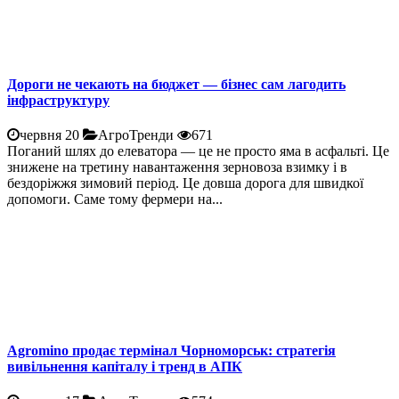
Дороги не чекають на бюджет — бізнес сам лагодить
інфраструктуру
червня 20
АгроТренди
671
Поганий шлях до елеватора — це не просто яма в асфальті. Це
знижене на третину навантаження зерновоза взимку і в
бездоріжжя зимовий період. Це довша дорога для швидкої
допомоги. Саме тому фермери на...
Agromino продає термінал Чорноморськ: стратегія
вивільнення капіталу і тренд в АПК