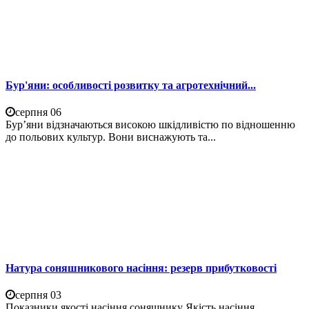
Бур'яни: особливості розвитку та агротехнічний...
серпня 06
Бур’яни відзначаються високою шкідливістю по відношенню
до польових культур. Вони виснажують та...
Натура соняшникового насіння: резерв прибутковості
серпня 03
Показники якості насіння соняшнику Якість насіння