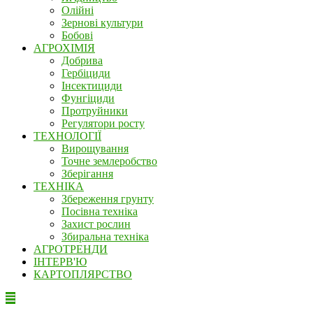
Олійні
Зернові культури
Бобові
АГРОХІМІЯ
Добрива
Гербіциди
Інсектициди
Фунгіциди
Протруйники
Регулятори росту
ТЕХНОЛОГІЇ
Вирощування
Точне землеробство
Зберігання
ТЕХНІКА
Збереження грунту
Посівна техніка
Захист рослин
Збиральна техніка
АГРОТРЕНДИ
ІНТЕРВ'Ю
КАРТОПЛЯРСТВО