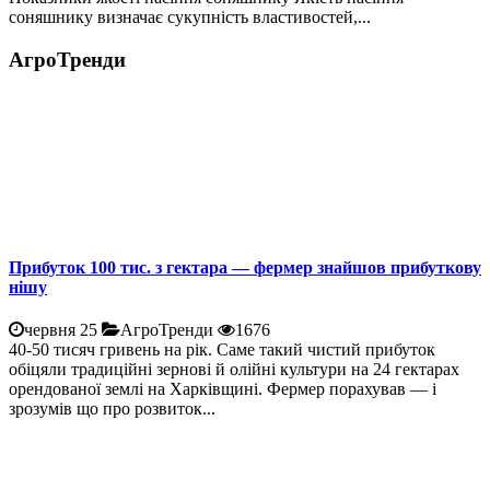
соняшнику визначає сукупність властивостей,...
АгроТренди
Прибуток 100 тис. з гектара — фермер знайшов прибуткову
нішу
червня 25
АгроТренди
1676
40-50 тисяч гривень на рік. Саме такий чистий прибуток
обіцяли традиційні зернові й олійні культури на 24 гектарах
орендованої землі на Харківщині. Фермер порахував — і
зрозумів що про розвиток...