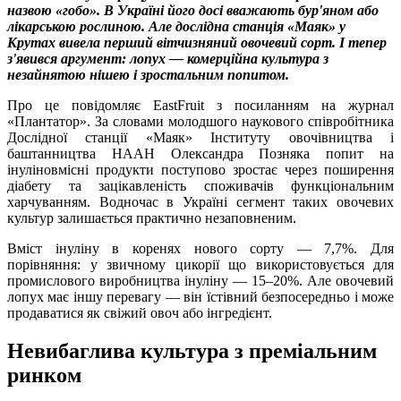
назвою «гобо». В Україні його досі вважають бур'яном або
лікарською рослиною. Але дослідна станція «Маяк» у
Крутах вивела перший вітчизняний овочевий сорт. І тепер
з'явився аргумент: лопух — комерційна культура з
незайнятою нішею і зростальним попитом.
Про це повідомляє EastFruit з посиланням на журнал
«Плантатор». За словами молодшого наукового співробітника
Дослідної станції «Маяк» Інституту овочівництва і
баштанництва НААН Олександра Позняка попит на
інуліновмісні продукти поступово зростає через поширення
діабету та зацікавленість споживачів функціональним
харчуванням. Водночас в Україні сегмент таких овочевих
культур залишається практично незаповненим.
Вміст інуліну в коренях нового сорту — 7,7%. Для
порівняння: у звичному цикорії що використовується для
промислового виробництва інуліну — 15–20%. Але овочевий
лопух має іншу перевагу — він їстівний безпосередньо і може
продаватися як свіжий овоч або інгредієнт.
Невибаглива культура з преміальним
ринком