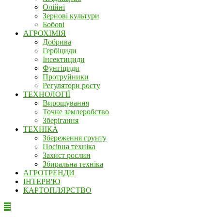
Олійні
Зернові культури
Бобові
АГРОХІМІЯ
Добрива
Гербіциди
Інсектициди
Фунгіциди
Протруйники
Регулятори росту
ТЕХНОЛОГІЇ
Вирощування
Точне землеробство
Зберігання
ТЕХНІКА
Збереження грунту
Посівна техніка
Захист рослин
Збиральна техніка
АГРОТРЕНДИ
ІНТЕРВ'Ю
КАРТОПЛЯРСТВО