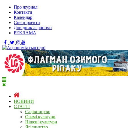
Про журнал
Контакти
Календар
Спецпроекти
Довідник агронома
РЕКЛАМА
НОВИНИ
СТАТТІ
Садівництво
Озимі культури
Нішеві культури
Ягідництво