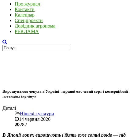
Про журнал
Контакти
Календар
Спецпроекти
Довідник агронома
РЕКЛАМА
Вирощування лопуха в Україні: перший овочевий сорт і комерційний
потенціал інуліну»
Деталі
Нішеві культури
14 червня 2026
282
В Японії лопух вирощують і їдять вже сотні років — під