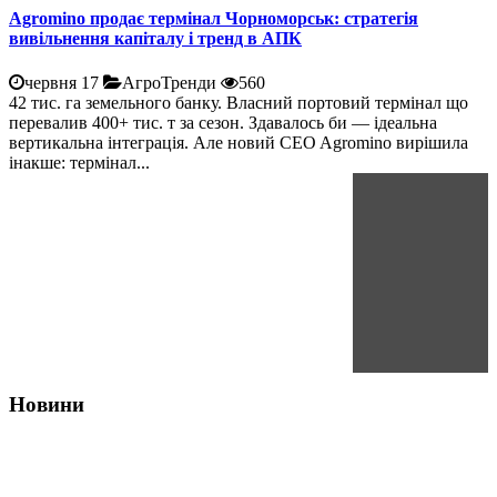
Agromino продає термінал Чорноморськ: стратегія
вивільнення капіталу і тренд в АПК
червня 17
АгроТренди
560
42 тис. га земельного банку. Власний портовий термінал що
перевалив 400+ тис. т за сезон. Здавалось би — ідеальна
вертикальна інтеграція. Але новий CEO Agromino вирішила
інакше: термінал...
Новини