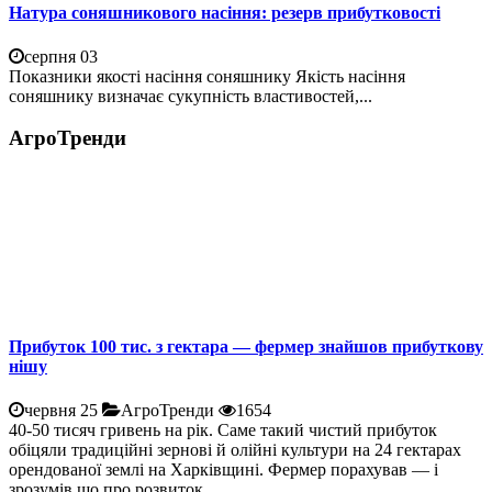
Натура соняшникового насіння: резерв прибутковості
серпня 03
Показники якості насіння соняшнику Якість насіння
соняшнику визначає сукупність властивостей,...
АгроТренди
Прибуток 100 тис. з гектара — фермер знайшов прибуткову
нішу
червня 25
АгроТренди
1654
40-50 тисяч гривень на рік. Саме такий чистий прибуток
обіцяли традиційні зернові й олійні культури на 24 гектарах
орендованої землі на Харківщині. Фермер порахував — і
зрозумів що про розвиток...