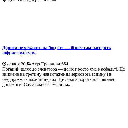
Дороги не чекають на бюджет — бізнес сам лагодить
інфраструктуру
червня 20
АгроТренди
654
Поганий шлях до елеватора — це не просто яма в асфальті. Це
знижене на третину навантаження зерновоза взимку і в
бездоріжжя зимовий період. Це довша дорога для швидкої
допомоги. Саме тому фермери на...