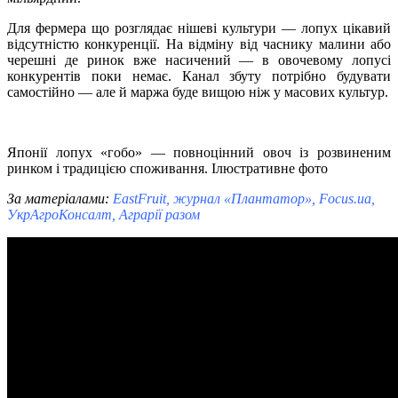
Для фермера що розглядає нішеві культури — лопух цікавий
відсутністю конкуренції. На відміну від часнику малини або
черешні де ринок вже насичений — в овочевому лопусі
конкурентів поки немає. Канал збуту потрібно будувати
самостійно — але й маржа буде вищою ніж у масових культур.
Японії лопух «гобо» — повноцінний овоч із розвиненим
ринком і традицією споживання. Ілюстративне фото
За матеріалами:
EastFruit, журнал «Плантатор», Focus.ua,
УкрАгроКонсалт, Аграрії разом