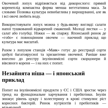
Овочевий лопух відрізняється від дикорослого: прямий
коренеплід компактна форма менша вегетативна маса. За
словами Позняка культура невибаглива у вирощуванні, але як
і всі овочі любить воду.
Використовувати лопух можна у будь-якому вигляді: салати
напої тушкований відварений смажений. Молоді листки — у
салат або голубці. Ніжки — як спаржу. Японський ринок де
«гобо» є повноцінним овочем — наочний приклад що
культура має масштаб.
Разом з лопухом станція «Маяк» готує до реєстрації сорти
цибулі багатоярусної та хризантеми овочевої. Раніше вже
внесено до реєстру інуліновмісні сорти скорцонери й
вівсяного кореня — і на них є попит.
Незайнята ніша — і японський
приклад
Попит на інуліновмісні продукти у ЄС і США зростає через
тренд на функціональне харчування і пребіотики. Інулін
знижує рівень цукру і холестерину в крові стимулює ріст
корисних бактерій. Ринок нутрієнтів і пребіотиків —
мільярдний.