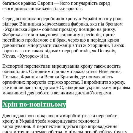
багатьох країнах Європи — його популярність серед
екосвідомих споживачів тільки зростає.
Серед основних переробників хрону в Україні значну роль
відіграє Вінницька харчосмакова фабрика, яка під брендом
«Українська Зірка» обіймає провідну позицію на ринку.
Фабрика активно закуповує сировину з регіонів, проте
постійною проблемою є її брак, через що в періоди кризи
доводиться імпортувати саджанці з тієї ж Угорщини. Також
варто назвати таких відомих переробників, як Demydiv,
Novus, «Хуторок» й ін.
Експортні перспективи вирощування хрону також досить
обнадійливі. Основними ринками вважаються Німеччина,
Польща, Франція та Велика Британія, де популярність
органічних продуктів стрімко зростає. І виробництво хрону,
яке відповідає стандартам ЄС, відкриває українським аграріям
можливості для роботи з великими дистриб’юторами.
Хрін по-новітньому
Для подальшого покращення виробництва та переробки
хрону в Україні треба модернізувати технології
вирощування. В перспективі йдеться про впровадження
систем точного землеробства, мінімального обробітку ґрунту,