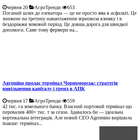
червня 20
АгроТренди
653
Поганий шлях до елеватора — це не просто яма в асфальті. Це
знижене на третину навантаження зерновоза взимку і в
бездоріжжя зимовий період. Це довша дорога для швидкої
допомоги. Саме тому фермери на...
Agromino продає термінал Чорноморськ: стратегія
вивільнення капіталу і тренд в АПК
червня 17
АгроТренди
559
42 тис. га земельного банку. Власний портовий термінал що
перевалив 400+ тис. т за сезон. Здавалось би — ідеальна
вертикальна інтеграція. Але новий CEO Agromino вирішила
інакше: термінал...