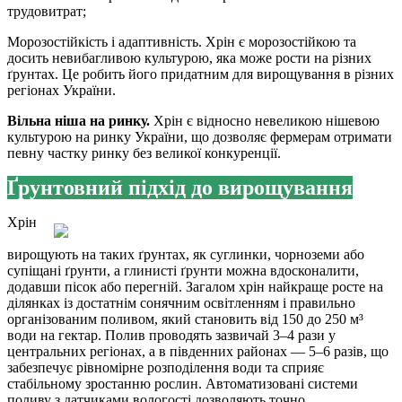
трудовитрат;
Морозостійкість і адаптивність. Хрін є морозостійкою та
досить невибагливою культурою, яка може рости на різних
ґрунтах. Це робить його придатним для вирощування в різних
регіонах України.
Вільна ніша на ринку.
Хрін є відносно невеликою нішевою
культурою на ринку України, що дозволяє фермерам отримати
певну частку ринку без великої конкуренції.
Ґрунтовний підхід до вирощування
Хрін
вирощують на таких ґрунтах, як суглинки, чорноземи або
супіщані ґрунти, а глинисті ґрунти можна вдосконалити,
додавши пісок або перегній. Загалом хрін найкраще росте на
ділянках із достатнім сонячним освітленням і правильно
організованим поливом, який становить від 150 до 250 м³
води на гектар. Полив проводять зазвичай 3–4 рази у
центральних регіонах, а в південних районах — 5–6 разів, що
забезпечує рівномірне розподілення води та сприяє
стабільному зростанню рослин. Автоматизовані системи
поливу з датчиками вологості дозволяють точно