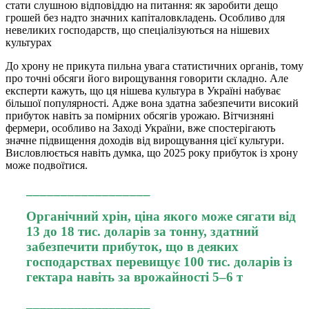
стати слушною відповіддю на питання: як заробити дещо
грошей без надто значних капіталовкладень. Особливо для
невеликих господарств, що спеціалізуються на нішевих
культурах
До хрону не прикута пильна увага статистичних органів, тому
про точні обсяги його вирощування говорити складно. Але
експерти кажуть, що ця нішева культура в Україні набуває
більшої популярності. Адже вона здатна забезпечити високий
прибуток навіть за помірних обсягів урожаю. Вітчизняні
фермери, особливо на Заході України, вже спостерігають
значне підвищення доходів від вирощування цієї культури.
Висловлюється навіть думка, що 2025 року прибуток із хрону
може подвоїтися.
__________________
Органічний хрін, ціна якого може сягати від
13 до 18 тис. доларів за тонну, здатний
забезпечити прибуток, що в деяких
господарствах перевищує 100 тис. доларів із
гектара навіть за врожайності 5–6 т
__________________