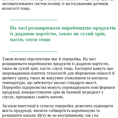
автоматизованих систем поливу із застосуванням датчиків
вологості тощо.
__________________
На часі розширювати виробництво продуктів
із доданою вартістю, таких як сухий хрін,
пасти, соуси тощо
__________________
Також великі перспективи має й переробка. На часі
розширювати виробництво продуктів із доданою вартістю,
таких як сухий хрін, пасти, соуси тощо. Експерти кажуть про
запровадження новітніх технологій для збереження свіжості й
аромату хрону, таких як вакуумне упакування та контроль
температури, що забезпечує високі стандарти якості.
Переробні підприємства можуть упроваджувати нові формати
продукції, використовуючи хрін як базовий інгредієнт у
соусах, приправах і навіть напоях.
Загалом інвестиції в сучасну переробку дозволять підвищити
якість продукції, знизити собівартість виробництва та
розширити канали збуту як на внутрішньому, так і на