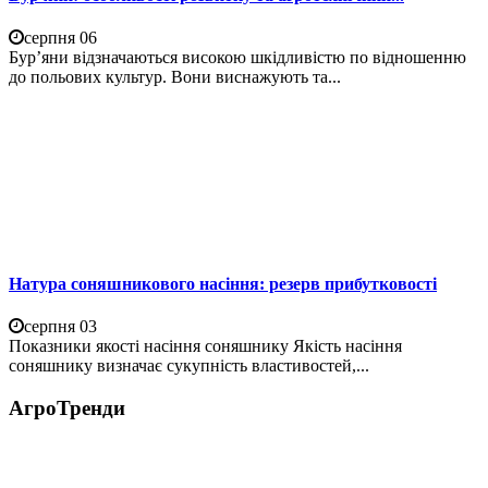
серпня 06
Бур’яни відзначаються високою шкідливістю по відношенню
до польових культур. Вони виснажують та...
Натура соняшникового насіння: резерв прибутковості
серпня 03
Показники якості насіння соняшнику Якість насіння
соняшнику визначає сукупність властивостей,...
АгроТренди