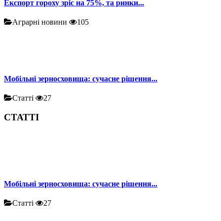
Експорт гороху зріс на 75%, та ринки...
Аграрні новини
105
Мобільні зерносховища: сучасне рішення...
Статті
27
СТАТТІ
Мобільні зерносховища: сучасне рішення...
Статті
27