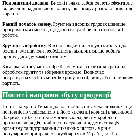
Покращений дренаж.
Високі грядки забезпечують ефективне
відведення надлишкової вологи, що знижує ризик загнивання
коренів.
Ранній початок сезону.
Ґрунт на високих грядках швидше
прогрівається навесні, що дозволяє раніше почати посівні
роботи.
Зручність обробітку.
Високі грядки полегшують доступ до
рослин, зменшуючи необхідність нахилятися, що робить
процес догляду комфортнішим.
Загалом застосування ridge tillage може знизити витрати на
обробіток ґрунту та збирання врожаю. Водночас
покращується якість коренів хрону, що підвищує їхню ринкову
вартість.
Попит і напрями збуту продукції
Попит на хрін в Україні доволі стабільний, хоча споживачі ще
не повністю усвідомлюють його численні корисні властивості.
Зокрема, це багатий вітамінний склад, антимікробна й
протизапальна дія, поліпшення травлення, детоксикація
організму та підтримання дихальних шляхів. Хрін є
популярною приправою в кулінарії як в Україні, так і в