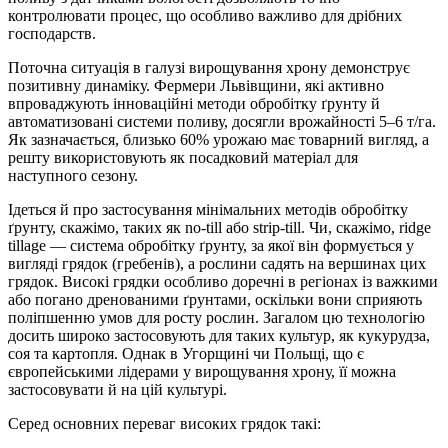
контролювати процес, що особливо важливо для дрібних
господарств.
Поточна ситуація в галузі вирощування хрону демонструє
позитивну динаміку. Фермери Львівщини, які активно
впроваджують інноваційні методи обробітку ґрунту й
автоматизовані системи поливу, досягли врожайності 5–6 т/га.
Як зазначається, близько 60% урожаю має товарний вигляд, а
решту використовують як посадковий матеріал для
наступного сезону.
Ідеться й про застосування мінімальних методів обробітку
ґрунту, скажімо, таких як no-till або strip-till. Чи, скажімо, ridge
tillage — система обробітку ґрунту, за якої він формується у
вигляді грядок (гребенів), а рослини садять на вершинах цих
грядок. Високі грядки особливо доречні в регіонах із важкими
або погано дренованими ґрунтами, оскільки вони сприяють
поліпшенню умов для росту рослин. Загалом цю технологію
досить широко застосовують для таких культур, як кукурудза,
соя та картопля. Однак в Угорщині чи Польщі, що є
європейськими лідерами у вирощування хрону, її можна
застосовувати й на цій культурі.
Серед основних переваг високих грядок такі: