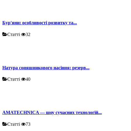
Бур'яни: особливості розвитку та...
Статті
32
Натура соняшникового насіння: резерв...
Статті
40
AMATECHNICA — шоу сучасних технологій...
Статті
73