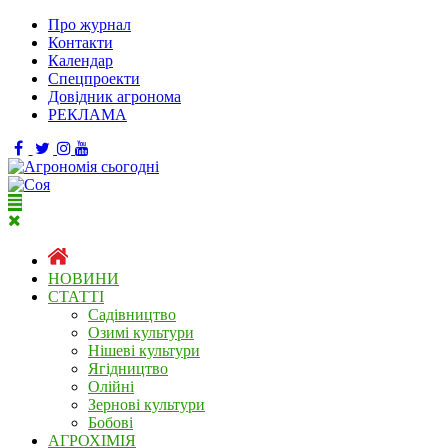
Про журнал
Контакти
Календар
Спецпроекти
Довідник агронома
РЕКЛАМА
НОВИНИ
СТАТТІ
Садівництво
Озимі культури
Нішеві культури
Ягідництво
Олійні
Зернові культури
Бобові
АГРОХІМІЯ