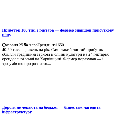
Прибуток 100 тис. з гектара — фермер знайшов прибуткову
нішу
червня 25
АгроТренди
1650
40-50 тисяч гривень на рік. Саме такий чистий прибуток
обіцяли традиційні зернові й олійні культури на 24 гектарах
орендованої землі на Харківщині. Фермер порахував — і
зрозумів що про розвиток...
Дороги не чекають на бюджет — бізнес сам лагодить
інфраструктуру