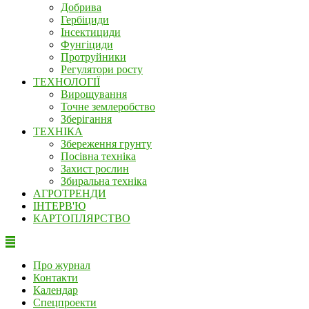
Добрива
Гербіциди
Інсектициди
Фунгіциди
Протруйники
Регулятори росту
ТЕХНОЛОГІЇ
Вирощування
Точне землеробство
Зберігання
ТЕХНІКА
Збереження грунту
Посівна техніка
Захист рослин
Збиральна техніка
АГРОТРЕНДИ
ІНТЕРВ'Ю
КАРТОПЛЯРСТВО
Про журнал
Контакти
Календар
Спецпроекти