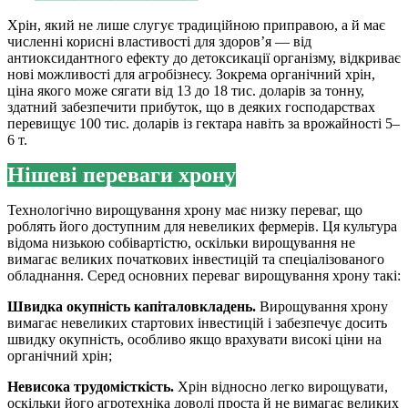
Хрін, який не лише слугує традиційною приправою, а й має
численні корисні властивості для здоров’я — від
антиоксидантного ефекту до детоксикації організму, відкриває
нові можливості для агробізнесу. Зокрема органічний хрін,
ціна якого може сягати від 13 до 18 тис. доларів за тонну,
здатний забезпечити прибуток, що в деяких господарствах
перевищує 100 тис. доларів із гектара навіть за врожайності 5–
6 т.
Нішеві переваги хрону
Технологічно вирощування хрону має низку переваг, що
роблять його доступним для невеликих фермерів. Ця культура
відома низькою собівартістю, оскільки вирощування не
вимагає великих початкових інвестицій та спеціалізованого
обладнання. Серед основних переваг вирощування хрону такі:
Швидка окупність капіталовкладень.
Вирощування хрону
вимагає невеликих стартових інвестицій і забезпечує досить
швидку окупність, особливо якщо врахувати високі ціни на
органічний хрін;
Невисока трудомісткість.
Хрін відносно легко вирощувати,
оскільки його агротехніка доволі проста й не вимагає великих