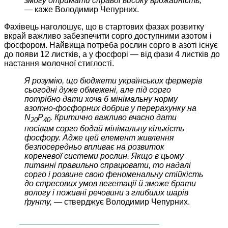
змогу отримати справді високу врожайність,
—
каже Володимир Чепурних.
Фахівець наголошує, що в стартових фазах розвитку
вкрай важливо забезпечити сорго доступними азотом і
фосфором. Найвища потреба рослин сорго в азоті існує
до появи 12 листків, а у фосфорі — від фази 4 листків до
настання молочної стиглості.
Я розумію, що бюджети українських фермерів
сьогодні дуже обмежені, але під сорго
потрібно дати хоча б мінімальну норму
азотно-фосфорних добрив у перерахунку на
N
P
. Критично важливо вчасно дати
20
40
посівам сорго бодай мінімальну кількість
фосфору. Адже цей елемент живлення
безпосередньо впливає на розвиток
кореневої системи рослин. Якщо в цьому
питанні правильно спрацювати, то надалі
сорго і розвине свою феноменальну стійкість
до стресових умов вегетації й зможе брати
вологу і поживні речовини з глибших шарів
ґрунту, —
стверджує Володимир Чепурних.
_________________________