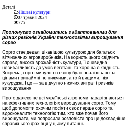
Деталі
Нішеві культури
07 травня 2024
775
Пропонуємо ознайомитись з адаптованими для
різних регіонів України технологіями вирощування
сорго
Сорго стає дедалі цікавішою культурою для багатьох
вітчизняних агровиробників. На користь цього свідчить
справді висока врожайність культури, її очевидна
невибагливість до умов вегетації та хороша ліквідність.
Зокрема, сорго минулого сезону було реалізовано за
цінами принаймні не нижчими, а то й вищими, ніж
кукурудза. І це — за відчутно нижчих витрат і ризиків
вирощування.
Проте далеко не всі українські агрономи наразі знаються
на ефективних технологіях вирощування сорго. Тому,
щоб допомогти охочим посіяти своє перше сорго та
вдосконалити технологію тим, хто вже почав його
вирощувати, ми попросили розповісти про це докладніше
справжнього фахівця у цьому питанні.