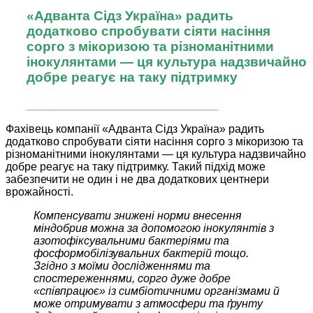
«Адванта Сідз Україна» радить
додатково спробувати сіяти насіння
сорго з мікоризою та різноманітними
інокулянтами — ця культура надзвичайно
добре реагує на таку підтримку
_________________________
Фахівець компанії «Адванта Сідз Україна» радить
додатково спробувати сіяти насіння сорго з мікоризою та
різноманітними інокулянтами — ця культура надзвичайно
добре реагує на таку підтримку. Такий підхід може
забезпечити не один і не два додаткових центнери
врожайності.
Компенсувати знижені норми внесення
міндобрив можна за допомогою інокулянтів з
азотофіксувальними бактеріями та
фосформобілізувальних бактерій тощо.
Згідно з моїми дослідженнями та
спостереженнями, сорго дуже добре
«співпрацює» із симбіотичними організмами й
може отримувати з атмосфери та ґрунту