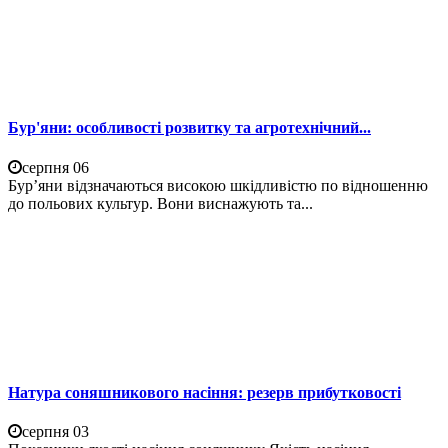
Бур'яни: особливості розвитку та агротехнічний...
серпня 06
Бур’яни відзначаються високою шкідливістю по відношенню
до польових культур. Вони виснажують та...
Натура соняшникового насіння: резерв прибутковості
серпня 03