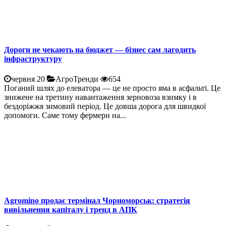
Дороги не чекають на бюджет — бізнес сам лагодить
інфраструктуру
червня 20
АгроТренди
654
Поганий шлях до елеватора — це не просто яма в асфальті. Це
знижене на третину навантаження зерновоза взимку і в
бездоріжжя зимовий період. Це довша дорога для швидкої
допомоги. Саме тому фермери на...
Agromino продає термінал Чорноморськ: стратегія
вивільнення капіталу і тренд в АПК