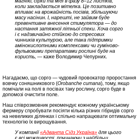
магнію, сірки та міді в фазу 8–12 листків,
коли закладається мітелка. Це позитивно
впливає на врожайність посівів, збільшуючи
масу насінин. І, нарешті, не зайвим буде
превентивне внесення стимулятора — до
настання затяжної літньої спеки. Хоча сорго
і є надзвичайно стійкою до стресових
чинників культурою, але така підтримки
амінокислотними комплексами чи гуміново-
фульвовими препаратами рослині буде на
користь, —
каже Володимир Чепурних.
Нагадаємо, що сорго — чудовий провокатор проростання
вовчку соняшникового (
Orobanche cumana
), тому, якщо
помічали на полі в посівах таку рослину, сорго буде в
допомозі очистити поле.
Наш співрозмовник рекомендує кожному українському
фермеру спробувати посіяти кілька різних гібридів сорго
на невеликих ділянках і спільно напрацювати оптимальну
технологію їх вирощування.
У компанії
«Адванта Сідз Україна»
для цього
є всі можливості, починаючи з найбільш