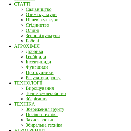
СТАТТІ
Садівництво
Озимі культури
Нішеві культури
Ягідництво
Олійні
Зернові культури
Бобові
АГРОХІМІЯ
Добрива
Гербіциди
Інсектициди
Фунгіциди
Протруйники
Регулятори росту
ТЕХНОЛОГІЇ
Вирощування
Точне землеробство
Зберігання
ТЕХНІКА
Збереження грунту
Посівна техніка
Захист рослин
Збиральна техніка
АГРОТРЕНДИ