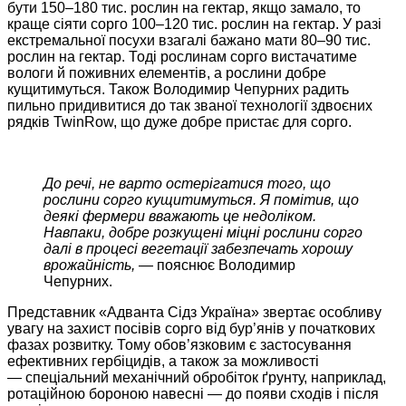
бути 150–180 тис. рослин на гектар, якщо замало, то
краще сіяти сорго 100–120 тис. рослин на гектар. У разі
екстремальної посухи взагалі бажано мати 80–90 тис.
рослин на гектар. Тоді рослинам сорго вистачатиме
вологи й поживних елементів, а рослини добре
кущитимуться. Також Володимир Чепурних радить
пильно придивитися до так званої технології здвоєних
рядків TwinRow, що дуже добре пристає для сорго.
До речі, не варто остерігатися того, що
рослини сорго кущитимуться. Я помітив, що
деякі фермери вважають це недоліком.
Навпаки, добре розкущені міцні рослини сорго
далі в процесі вегетації забезпечать хорошу
врожайність, —
пояснює Володимир
Чепурних.
Представник «Адванта Сідз Україна» звертає особливу
увагу на захист посівів сорго від бур’янів у початкових
фазах розвитку. Тому обов’язковим є застосування
ефективних гербіцидів, а також за можливості
—
спеціальний механічний обробіток ґрунту, наприклад,
ротаційною бороною навесні — до появи сходів і після