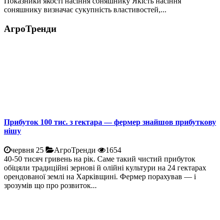
Показники якості насіння соняшнику Якість насіння
соняшнику визначає сукупність властивостей,...
АгроТренди
Прибуток 100 тис. з гектара — фермер знайшов прибуткову
нішу
червня 25
АгроТренди
1654
40-50 тисяч гривень на рік. Саме такий чистий прибуток
обіцяли традиційні зернові й олійні культури на 24 гектарах
орендованої землі на Харківщині. Фермер порахував — і
зрозумів що про розвиток...