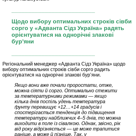
_________________________
Щодо вибору оптимальних строків сівби
сорго у «Адванта Сідз Україна» радять
орієнтуватися на однорічні злакові
бур’яни
_________________________
Регіональний менеджер «Адванта Сідз Україна» щодо
вибору оптимальних строків сівби сорго радить
орієнтуватися на однорічні злакові бур’яни.
Якщо вони вже почали проростати, отже,
можна сіяти й сорго. Оптимально стежити
за температурними режимами — якщо
кілька днів поспіль удень температура
ґрунту перевищує +12…+14 градусів і
спостерігається тенденція до підвищення
температури найближчих 4–5 днів, то можна
виходити в поле із сівалкою. Однак, звісно, рік
від року відрізняється — це може трапитися
раніше, а може й пізніше. Так, у