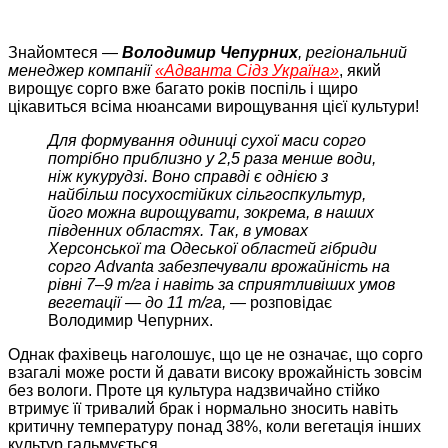
Знайомтеся —
Володимир Чепурних
, регіональний
менеджер компанії
«Адванта Сідз Україна»
, який
вирощує сорго вже багато років поспіль і щиро
цікавиться всіма нюансами вирощування цієї культури!
Для формування одиниці сухої маси сорго
потрібно приблизно у 2,5 раза менше води,
ніж кукурудзі. Воно справді є однією з
найбільш посухостійких сільгоспкультур,
його можна вирощувати, зокрема, в наших
південних областях. Так, в умовах
Херсонської та Одеської областей гібриди
сорго Advanta забезпечували врожайність на
рівні 7–9 т/га і навіть за сприятливіших умов
вегетації — до 11 т/га, —
розповідає
Володимир Чепурних.
Однак фахівець наголошує, що це не означає, що сорго
взагалі може рости й давати високу врожайність зовсім
без вологи. Проте ця культура надзвичайно стійко
втримує її тривалий брак і нормально зносить навіть
критичну температуру понад 38%, коли вегетація інших
культур гальмується.