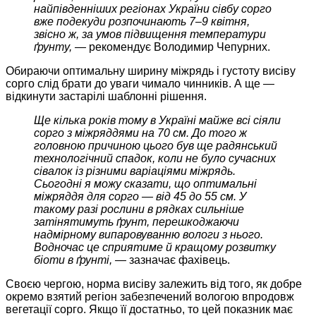
найпівденніших регіонах України сівбу сорго
вже подекуди розпочинають 7–9 квітня,
звісно ж, за умов підвищення температури
ґрунту, —
рекомендує Володимир Чепурних.
Обираючи оптимальну ширину міжрядь і густоту висіву
сорго слід брати до уваги чимало чинників. А ще —
відкинути застарілі шаблонні рішення.
Ще кілька років тому в Україні майже всі сіяли
сорго з міжряддями на 70 см. До того ж
головною причиною цього був ще радянський
технологічний спадок, коли не було сучасних
сівалок із різними варіаціями міжрядь.
Сьогодні я можу сказати, що оптимальні
міжряддя для сорго — від 45 до 55 см. У
такому разі рослини в рядках сильніше
затінятимуть ґрунт, перешкоджаючи
надмірному випаровуванню вологи з нього.
Водночас це сприятиме й кращому розвитку
біоти в ґрунті, —
зазначає фахівець.
Своєю чергою, норма висіву залежить від того, як добре
окремо взятий регіон забезпечений вологою впродовж
вегетації сорго. Якщо її достатньо, то цей показник має