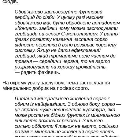
сходів.
Обов’язково застосовуйте ґрунтовий
гербіцид до сівби. У цьому разі насіння
обов’язково має бути оброблене антидотом
«Концеп», завдяки чому можна застосувати
гербіциди на основі С-метолахлору. У ранніх
фазах розвитку наземна частина сорго
відносно невелика й воно розвиває кореневу
систему. Якщо не дати ефективний
гербіцид, який триматиме поле чистим до
травня — середини червня, то не варто
розраховувати на хорошу врожайність,
—
радить фахівець.
На окрему увагу заслуговує тема застосування
мінеральних добрив на посівах сорго.
Питання мінерального живлення сорго є
одним із найцікавіших. З одного боку, сорго —
це справді дуже невибаглива культура, яка
може рости на бідних ґрунтах із мінімальною
кількістю поживних речовин. З іншого —
сильно обділяти її також не варто, оскільки
розумне мінеральне живлення сорго дасть