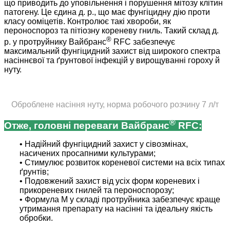
що приводить до уповільнення і порушення мітозу клітин
патогену. Це єдина д. р., що має фунгіцидну дію проти
класу ооміцетів. Контролює такі хвороби, як
пероноспороз та пітіозну кореневу гниль. Такий склад д.
®
р. у протруйнику Вайбранс
RFC забезпечує
максимальний фунгіцидний захист від широкого спектра
насіннєвої та ґрунтової інфекцій у вирощуванні гороху й
нуту.
Оброблене насіння нуту, норма робочого розчину 7 л/т
®
Отже, головні переваги Вайбранс
RFC:
• Надійний фунгіцидний захист у сівозмінах,
насичених просапними культурами;
• Стимулює розвиток кореневої системи на всіх типах
ґрунтів;
• Подовжений захист від усіх форм кореневих і
прикореневих гнилей та пероноспорозу;
• Формула М у складі протруйника забезпечує краще
утримання препарату на насінні та ідеальну якість
обробки.