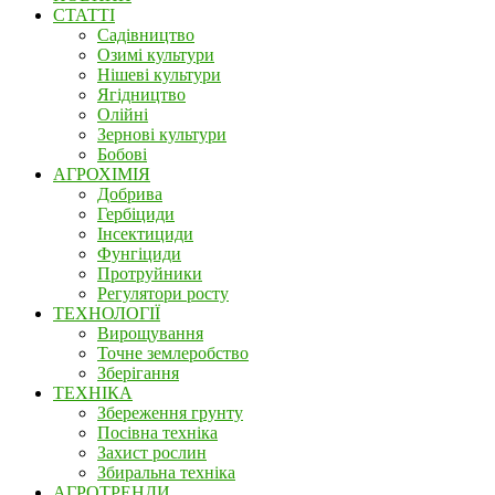
СТАТТІ
Садівництво
Озимі культури
Нішеві культури
Ягідництво
Олійні
Зернові культури
Бобові
АГРОХІМІЯ
Добрива
Гербіциди
Інсектициди
Фунгіциди
Протруйники
Регулятори росту
ТЕХНОЛОГІЇ
Вирощування
Точне землеробство
Зберігання
ТЕХНІКА
Збереження грунту
Посівна техніка
Захист рослин
Збиральна техніка
АГРОТРЕНДИ