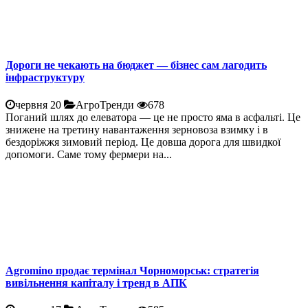
Дороги не чекають на бюджет — бізнес сам лагодить
інфраструктуру
червня 20
АгроТренди
678
Поганий шлях до елеватора — це не просто яма в асфальті. Це
знижене на третину навантаження зерновоза взимку і в
бездоріжжя зимовий період. Це довша дорога для швидкої
допомоги. Саме тому фермери на...
Agromino продає термінал Чорноморськ: стратегія
вивільнення капіталу і тренд в АПК