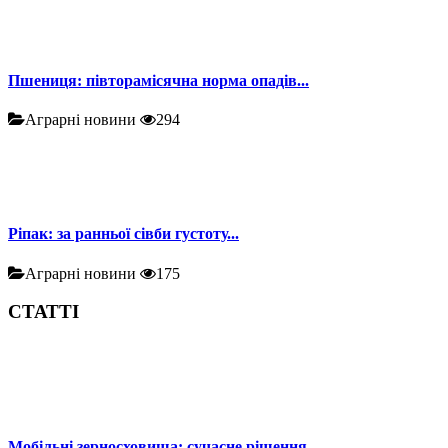
Пшениця: півторамісячна норма опадів...
Аграрні новини
294
Ріпак: за ранньої сівби густоту...
Аграрні новини
175
СТАТТІ
Мобільні зерносховища: сучасне рішення...