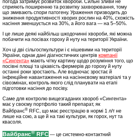
погода затримує розвиток хвороби. Сильні зливи не
сприяють поширенню та розвитку захворювання, тому
що змивають спори патогену. Ураження призводить до
зниження продуктивності хворих рослин на 40%, схожість
насіння зменшується на 30%, а його вага — на 5–50%.
І це лише деякі найбільш шкодочинні хвороби, які можна
побачити на посівах гороху й нуту на території України.
Хоч ці дві сільгоспкультури і є нішевими на території
України, однак дані діагностичних центрів
компанії
«Сингента»
мають чітку картину щодо розуміння того, що
посівні площі та цікавість фермерів до гороху й нуту
останні роки зростають. Але водночас зростає й
інфекційне навантаження на насіннєвому матеріалі та у
сівозмінах, контроль якого слід планувати на етапі
підготовки насіння до посіву.
Саме для контролю вищезгаданих хвороб «Сингента»
має у своєму портфоліо такий препарат, як
®
Вайбранс
RFC, що має реєстрацію в нормі 1 л/т не
лише на сою, а ще й на такі культури, як горох, нут та
квасоля.
®
Вайбранс
RFC
— це системно-контактний