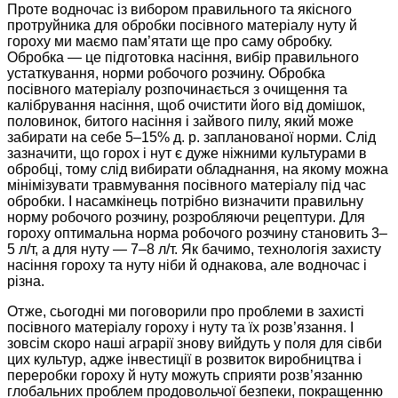
Проте водночас із вибором правильного та якісного
протруйника для обробки посівного матеріалу нуту й
гороху ми маємо пам’ятати ще про саму обробку.
Обробка — це підготовка насіння, вибір правильного
устаткування, норми робочого розчину. Обробка
посівного матеріалу розпочинається з очищення та
калібрування насіння, щоб очистити його від домішок,
половинок, битого насіння і зайвого пилу, який може
забирати на себе 5–15% д. р. запланованої норми. Слід
зазначити, що горох і нут є дуже ніжними культурами в
обробці, тому слід вибирати обладнання, на якому можна
мінімізувати травмування посівного матеріалу під час
обробки. І насамкінець потрібно визначити правильну
норму робочого розчину, розробляючи рецептури. Для
гороху оптимальна норма робочого розчину становить 3–
5 л/т, а для нуту — 7–8 л/т. Як бачимо, технологія захисту
насіння гороху та нуту ніби й однакова, але водночас і
різна.
Отже, сьогодні ми поговорили про проблеми в захисті
посівного матеріалу гороху і нуту та їх розв’язання. І
зовсім скоро наші аграрії знову вийдуть у поля для сівби
цих культур, адже інвестиції в розвиток виробництва і
переробки гороху й нуту можуть сприяти розв’язанню
глобальних проблем продовольчої безпеки, покращенню