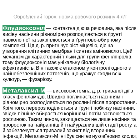
Оброблений горох, норма робочого розчину 4 л/т
Флудиоксоніл
— контактна діюча речовина, яка після
висіву насінини рівномірно розподіляється в ґрунті
навколо неї та закріплюється в ґрунтово-вбирному
комплексі. Ця д. р. пригнічує ріст міцелію, діє на
утворення клітинних мембран і синтез амінокислот. Цей
механізм дії характерний тільки для групи фенілпіролів,
тому флудиоксоніл має унікальну біологічну
ефективність. Він також є еталоном у контролі одного з
найнебезпечніших патогенів, що уражує сходи всіх
культур, — фузаріозу.
Металаксил-М
— високосистемна д. р. тривалої дії з
класу феніламідів. Швидко поглинається насінням і
рівномірно розподіляється по рослині після проростання.
Крім того, перерозподіляється в ґрунті поблизу насінини,
звідки пізніше вбирається корінням і потім засвоюється
рослиною. Таким чином, захищається не лише насіння та
проросток на найраннішій і найуразливішій стадії росту, а
й забезпечується тривалий захист від вторинних
інфекцій. Металаксил-М інгібує синтез нуклеїнових кислот,