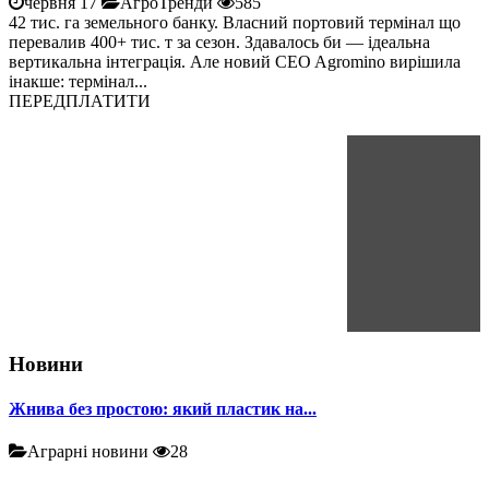
червня 17
АгроТренди
585
42 тис. га земельного банку. Власний портовий термінал що
перевалив 400+ тис. т за сезон. Здавалось би — ідеальна
вертикальна інтеграція. Але новий CEO Agromino вирішила
інакше: термінал...
ПЕРЕДПЛАТИТИ
Новини
Жнива без простою: який пластик на...
Аграрні новини
28