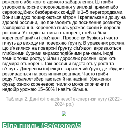
рожевого або жовтогарячого забарвлення. Ці гриби
утворюють рясне спороношення у вигляді прямих або
серпоподібних безбарвних конідій із 1–5 перегородками.
Вони швидко поширюються вітром і крапельками дощу на
здорові рослини, що призводить до посилення розвитку
захворювання. Коренева гниль уражає сходи й дорослі
рослини. У сходів загнивають корені, стебла біля
кореневої шийки і сім’ядолі. Проростки буріють і часто
гинуть до виходу на поверхню ґрунту. В уражених рослин,
що з’явилися на поверхні ґрунту, сім’ядолі вкриваються
глибокими бурими виразкоподібними ранками. Іноді
темніє точка росту, у більш дорослих рослин чорніють і
відмирають корені. Такі рослини відстають у рості та
в’януть. Джерелом інфекції є заражений ґрунт, де збудник
розвивається на рослинних рештках. Часто гриби
роду
Fusarium
зберігаються й на насінні. Ураження
фузаріозною кореневою гниллю може спричинити
недобір урожаю 15–50% і навіть більше.
Таблиця 2. Дані фітонасіннєвої експертизи нуту (2022–
2024 рр.)
Біла гниль (
Sclerotonia