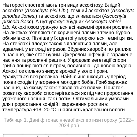
На горосі спостерігають три види аскохітозу. Блідий
аскохітоз (
Ascochyta pisi Lib.
), темний аскохітоз (
Ascochyta
pinodes Jones.
) та аскохітоз, що зливається (
Ascochyta
pisicola Sacc
). А нут уражує збудник
Ascochyta rabiei
Lib.
Аскохітозом уражуються всі наземні органи рослини.
На листках з’являються коричневі плями з темно-бурою
облямівкою. Пізніше у їх центрі утворюються темні цятки.
На стеблах і плодах також з’являються плями, але
вдавлені, у вигляді виразок. Збудник хвороби потрапляє і
в насіння, яке стає бурим. Джерелом інфекції є заражене
насіння та рослинні рештки. Упродовж вегетації спори
гриба поширюються вітром, поливною і дощовою водою.
Аскохітоз сильно знижує врожай у вологі роки.
Уражується вся рослина. Найбільше шкодить у період
появи сходів і утворення молодих бобів. Гриб заражає
насіння, на якому також з’являються плями. Початок ­
розвит­ку хвороби спостерігається як під час проростання
ураженого насіння, так і потім. Оптимальними умовами
для проростання конідій і зараження рослин є
температура +18–20 °С і наявність крапельної вологи.
Таблиця 1. Дані фітонасіннєвої експертизи гороху (2022–
2024 рр.)