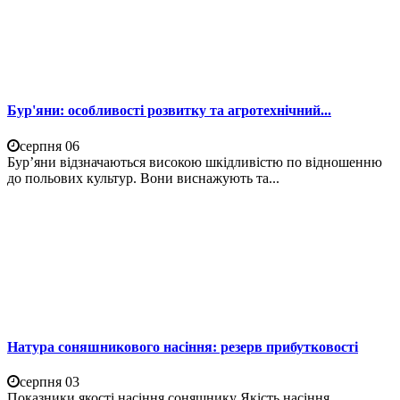
Бур'яни: особливості розвитку та агротехнічний...
серпня 06
Бур’яни відзначаються високою шкідливістю по відношенню
до польових культур. Вони виснажують та...
Натура соняшникового насіння: резерв прибутковості
серпня 03
Показники якості насіння соняшнику Якість насіння