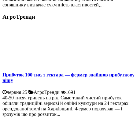
соняшнику визначає сукупність властивостей,...
АгроТренди
Прибуток 100 тис. з гектара — фермер знайшов прибуткову
нішу
червня 25
АгроТренди
1691
40-50 тисяч гривень на рік. Саме такий чистий прибуток
обіцяли традиційні зернові й олійні культури на 24 гектарах
орендованої землі на Харківщині. Фермер порахував — і
зрозумів що про розвиток...