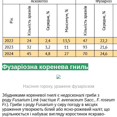
Фузаріозна коренева гниль
Насіння гороху, уражене фузаріозом
Збудниками кореневої гнилі є недосконалі гриби з
роду
Fusarium Link
(частіше
F. avenaceum Sacc., F. roseum
Fr.
). Гриби з роду
Fusarium
у сиру погоду в місцях
ураження утворюють білий або ясно-рожевий наліт, що
ущільнюється і набуває вигляду коростинок яскраво-