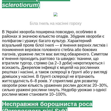
sclerotiorum
)
Біла гниль на насінні гороху
В Україні хвороба поширена повсюдно, особливо в
районах зі значною кількістю опадів. Збудник хвороби є
поліфагом і уражує багато культур. Характерний
візуальний прояв білої гнилі — в’янення верхніх листків і
поникнення верхівок головного стебла або бокових
пагонів, уражене листя має вигляд обвареного. Симптом
в’янення проходить раптово та швидко: тканини, що
втратили тургор, стрімко (за 2–3 доби) некротизуються і
всихають. Джерелом інфекції є міцелій на рослинних
рештках і насінні, а також склероції в ґрунті або у вигляді
домішок у насінні. В ґрунті склероції не втрачають
життєздатність 6–8 років. У сприятливі для розвитку
хвороби роки кількість уражених рослин досягає 20–30%,
сильно уражені рослини гинуть. Недобір урожаю з однієї
рослини може становити 10–100%.
Несправжня борошниста роса
(
Peronospora pisi Syb
)