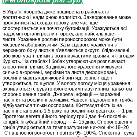
В Україні хвороба дуже поширена в районах із
достатньою і надмірною вологістю. Захворювання може
проявитися на сходах гороху, але частіше
спостерігається на початку бутонізації. Уражуються всі
надземні органи рослин гороху, але найсильніше —
листя. Ураження рослин пероноспорозом може бути
місцевим або дифузним. За місцевого ураження з
верхнього боку листків з’являються округлі блідо-зелені
або жовтуваті плями з розпливчастими краями, які згодом
буріють. На стеблах і бобах утворюються розпливчасті
хлоротичні плями. За дифузного ураження міжвузля
сильно вкорочені, верхівки та листя деформовані,
рослини мають карликовий вигляд, зерно якщо і
утворюється, то щупле. У вологу погоду місця ураження
вкриваються сірувато-фіолетовим павутинним нальотом
спороношення гриба. Джерела інфекції — заражені
насіння та рослинні залишки. Навесні відновлення гриба
відбувається тільки ооспорами. Життєздатність їх на
насінні становить 1,5 року, на рослинних рештках — 1 рік.
Протягом вегетаційного періоду гриб дає 4–6 поколінь
конідій. Інкубаційний період — 4–15 днів. Спороношення
гриба утворюється за температури не нижчої ніж 18–20
°С і відносної вологості повітря 95–100%. Спекотна і суха