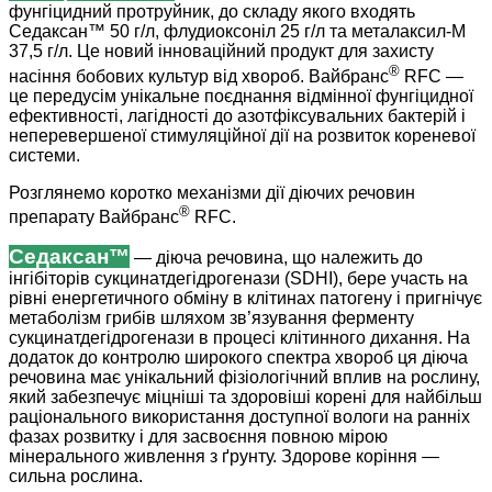
фунгіцидний протруйник, до складу якого входять
Седаксан™ 50 г/л, флудиоксоніл 25 г/л та металаксил-М
37,5 г/л. Це новий інноваційний продукт для захисту
®
насіння бобових культур від хвороб. Вайбранс
RFC —
це передусім унікальне поєднання відмінної фунгіцидної
ефективності, лагідності до азотфіксувальних бактерій і
неперевершеної стимуляційної дії на розвиток кореневої
системи.
Розглянемо коротко механізми дії діючих речовин
®
препарату Вайбранс
RFC.
Седаксан™
— діюча речовина, що належить до
інгібіторів сукцинатдегідрогенази (SDHI), бере участь на
рівні енергетичного обміну в клітинах патогену і пригнічує
метаболізм грибів шляхом зв’язування ферменту
сукцинатдегідрогенази в процесі клітинного дихання. На
додаток до контролю широкого спектра хвороб ця діюча
речовина має унікальний фізіологічний вплив на рослину,
який забезпечує міцніші та здоровіші корені для найбільш
раціонального використання доступної вологи на ранніх
фазах розвитку і для засвоєння повною мірою
мінерального живлення з ґрунту. Здорове коріння —
сильна рослина.