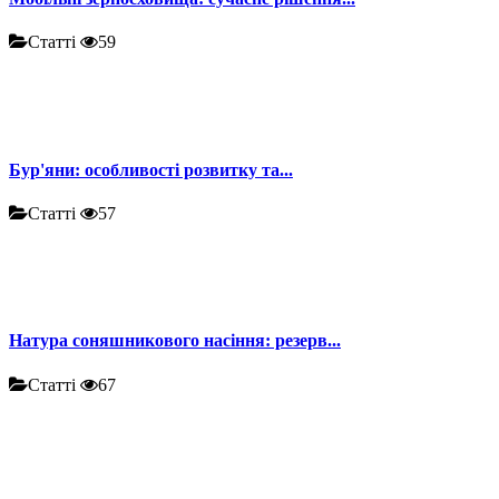
Статті
59
Бур'яни: особливості розвитку та...
Статті
57
Натура соняшникового насіння: резерв...
Статті
67