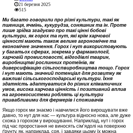
21 березня 2025
515
Ми багато говорили про різні культури, такі як
пшениця, ячмінь, кукурудза, соняшник та ін. Проте
лише зрідка згадуємо про такі цінні бобові
культури, як горох та нут, які крім харчової
цінності мають також велике агрономічне та
економічне значення. Горох і нут використовують
у багатьох сферах, зокрема у фармакології,
харчовій промисловості, відгодівлі тварин,
виробництві рослинних протеїнів, як
диверсифікацію сільгоспвиробництва тощо. Горох
і нут мають значний потенціал для розвитку як
важливі сільськогосподарські культури. Їхня
здатність адаптуватися до різних кліматичних
умов, висока харчова цінність і позитивний вплив
на агроекосистеми роблять ці культури
привабливими для фермерів і споживачів
Якщо горох ми знаємо і навчилися його вирощувати вже
давно, то нут для нас — культура відносно нова, але дуже
схожа з горохом у вирощуванні. Наприклад, нут і горох
під час проростання не виносять сім’ядолі на поверхню
ґрунту, як, наприклад, соя, і завдяки цьому їх можна