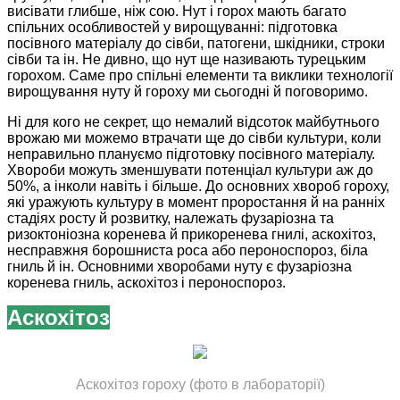
висівати глибше, ніж сою. Нут і горох мають багато
спільних особливостей у вирощуванні: підготовка
посівного матеріалу до сівби, патогени, шкідники, строки
сівби та ін. Не дивно, що нут ще називають турецьким
горохом. Саме про спільні елементи та виклики технології
вирощування нуту й гороху ми сьогодні й поговоримо.
Ні для кого не секрет, що немалий відсоток майбутнього
врожаю ми можемо втрачати ще до сівби культури, коли
неправильно плануємо підготовку посівного матеріалу.
Хвороби можуть зменшувати потенціал культури аж до
50%, а інколи навіть і більше. До основних хвороб гороху,
які уражують культуру в момент проростання й на ранніх
стадіях росту й розвитку, належать фузаріозна та
ризоктоніозна коренева й прикоренева гнилі, аскохітоз,
несправжня борошниста роса або пероноспороз, біла
гниль й ін. Основними хворобами нуту є фузаріозна
коренева гниль, аскохітоз і пероноспороз.
Аскохітоз
Аскохітоз гороху (фото в лабораторії)