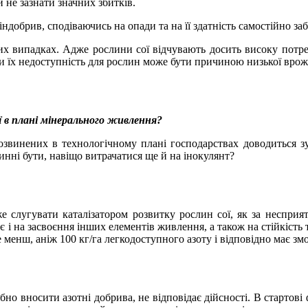
не зазнати значних збитків.
ндобрив, сподіваючись на опади та на її здатність самостійно за
х випадках. Адже рослини сої відчувають досить високу потреб
і чи їх недоступність для рослин може бути причиною низької врож
 в плані мінерального живлення?
розвинених в технологічному плані господарствах доводиться з
винні бути, навіщо витрачатися ще й на інокулянт?
же слугувати каталізатором розвитку рослин сої, як за несприят
є і на засвоєння інших елементів живлення, а також на стійкість
е менш, аніж 100 кг/га легкодоступного азоту і відповідно має з
о вносити азотні добрива, не відповідає дійсності. В стартові 