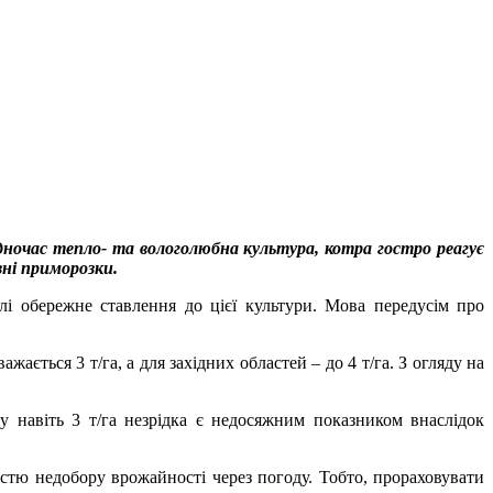
дночас тепло- та вологолюбна культура, котра гостро реагує
зні приморозки.
олі обережне ставлення до цієї культури. Мова передусім про
ається 3 т/га, а для західних областей – до 4 т/га. З огляду на
му навіть 3 т/га незрідка є недосяжним показником внаслідок
тю недобору врожайності через погоду. Тобто, прораховувати