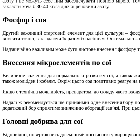
азоту і не можуть себе ним забезпечувати повною мірою. Том
закласти хоча б 30-40 кг/га діючої речовини азоту.
Фосфор і соя
Другий важливий стартовий елемент для цієї культури – фосф
вносити точно, закладаючи їх разом із насінням. Оптимально – 
Надзвичайно важливим може бути листове внесення фосфору та ц
Внесення мікроелементів по сої
Величезне значення для нормального розвитку сої, а також жи
також молібден і кобальт. Окрім цього соя позитивно реагує на в
Якщо є технічна можливість, препаратом, до складу якого входят
Надалі ж рекомендується ще принаймні одне внесення бору по 
додатковий бор сприятиме зниженню абортації зав’язі. При цьо
Головні добрива для сої
Відповідно, повертаючись до економічного аспекту вирощування