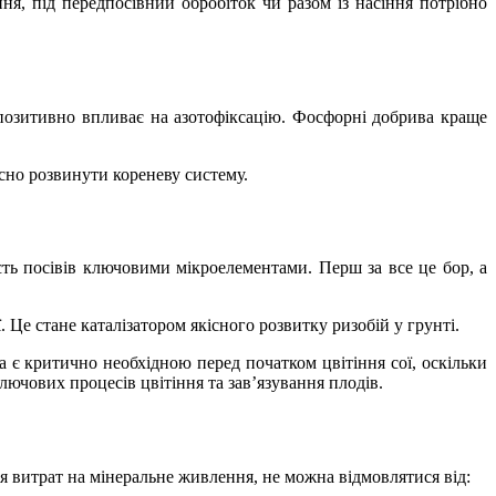
я, під передпосівний обробіток чи разом із насіння потрібно
 позитивно впливає на азотофіксацію. Фосфорні добрива краще
сно розвинути кореневу систему.
сть посівів ключовими мікроелементами. Перш за все це бор, а
 Це стане каталізатором якісного розвитку ризобій у грунті.
 є критично необхідною перед початком цвітіння сої, оскільки
ючових процесів цвітіння та зав’язування плодів.
я витрат на мінеральне живлення, не можна відмовлятися від: