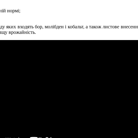
ній нормі;
у яких входять бор, молібден і кобальт, а також листове внесенн
вищу врожайність.