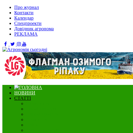
Про журнал
Контакти
Календар
Спецпроекти
Довідник агронома
РЕКЛАМА
НОВИНИ
СТАТТІ
Садівництво
Озимі культури
Нішеві культури
Ягідництво
Олійні
Зернові культури