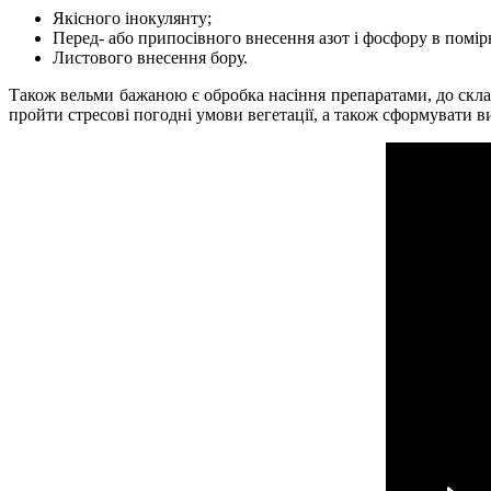
Якісного інокулянту;
Перед- або припосівного внесення азот і фосфору в помір
Листового внесення бору.
Також вельми бажаною є обробка насіння препаратами, до склад
пройти стресові погодні умови вегетації, а також сформувати 