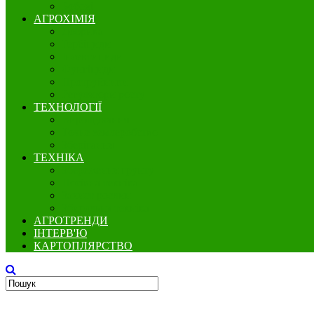
Бобові
АГРОХІМІЯ
Добрива
Гербіциди
Інсектициди
Фунгіциди
Протруйники
Регулятори росту
ТЕХНОЛОГІЇ
Вирощування
Точне землеробство
Зберігання
ТЕХНІКА
Збереження грунту
Посівна техніка
Захист рослин
Збиральна техніка
АГРОТРЕНДИ
ІНТЕРВ'Ю
КАРТОПЛЯРСТВО