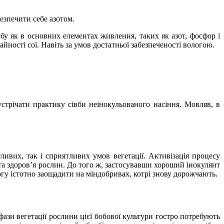
безпечити себе азотом.
у як в основних елементах живлення, таких як азот, фосфор і
айності сої. Навіть за умов достатньої забезпеченості вологою.
устрічати практику сівби неінокульованого насіння. Мовляв, в
ливих, так і сприятливих умов вегетації. Активізація процесу
 та здоров’я рослин. До того ж, застосувавши хороший інокулянт
могу істотно заощадити на міндобривах, котрі знову дорожчають.
фази вегетації рослини цієї бобової культури гостро потребують