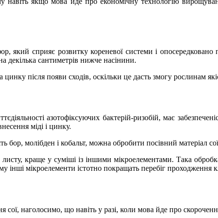
у навіть якщо мова йде про економічну технологію вирощуванн
ор, який сприяє розвитку кореневої системи і опосередковано
на декілька сантиметрів нижче насінини.
инку після появи сходів, оскільки це дасть змогу рослинам які
ттєдіяльності азотофіксуючих бактерій-ризобій, має забезпечені
несення міді і цинку.
ь бор, молібден і кобальт, можна обробити посівний матеріал сої.
листу, краще у суміші із іншими мікроелементами. Така обробка
му інші мікроелементи істотно покращать перебіг проходження кл
 сої, наголосимо, що навіть у разі, коли мова йде про скороченн