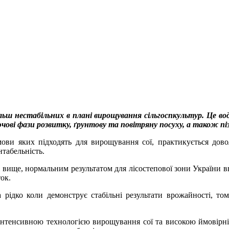
льш нестабільних в плані вирощування сільгоспкультур. Це во
ючові фази розвитку, ґрунтову та повітряну посуху, а також пі
умови яких підходять для вирощування сої, практикується дов
табельність.
і вище, нормальним результатом для лісостепової зони України вваж
ок.
а рідко коли демонструє стабільні результати врожайності, то
нтенсивною технологією вирощування сої та високою ймовірніс