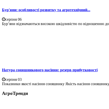
Бур'яни: особливості розвитку та агротехнічний...
серпня 06
Бур’яни відзначаються високою шкідливістю по відношенню до 
Натура соняшникового насіння: резерв прибутковості
серпня 03
Показники якості насіння соняшнику Якість насіння соняшнику 
АгроТренди