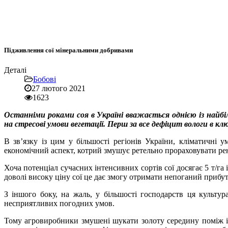
Підживлення сої мінеральними добривами
Деталі
Бобові
27 лютого 2021
1623
Останніми роками соя в Україні вважається однією із найбі
на стресові умови вегетації. Перш за все дефіцит вологи в кл
В зв’язку із цим у більшості регіонів України, кліматичні 
економічний аспект, котрий змушує ретельно прораховувати рен
Хоча потенціал сучасних інтенсивних сортів сої досягає 5 т/га 
доволі високу ціну сої це дає змогу отримати непоганий прибут
З іншого боку, на жаль, у більшості господарств ця культур
несприятливих погодних умов.
Тому агровиробники змушені шукати золоту середину поміж і