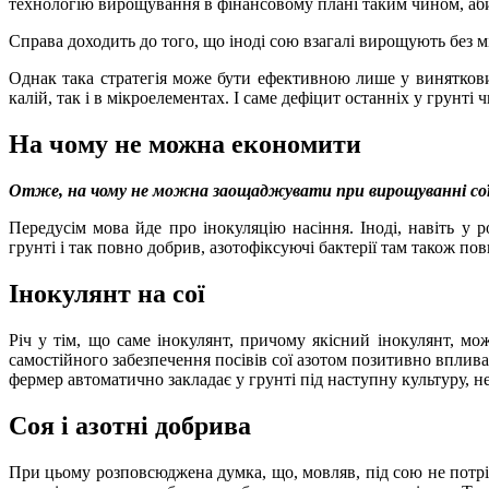
технологію вирощування в фінансовому плані таким чином, аби 
Справа доходить до того, що іноді сою взагалі вирощують без мі
Однак така стратегія може бути ефективною лише у виняткови
калій, так і в мікроелементах. І саме дефіцит останніх у грунт
На чому не можна економити
Отже, на чому не можна заощаджувати при вирощуванні сої
Передусім мова йде про інокуляцію насіння. Іноді, навіть у 
грунті і так повно добрив, азотофіксуючі бактерії там також по
Інокулянт на сої
Річ у тім, що саме інокулянт, причому якісний інокулянт, мо
самостійного забезпечення посівів сої азотом позитивно вплива
фермер автоматично закладає у грунті під наступну культуру, н
Соя і азотні добрива
При цьому розповсюджена думка, що, мовляв, під сою не потрібн