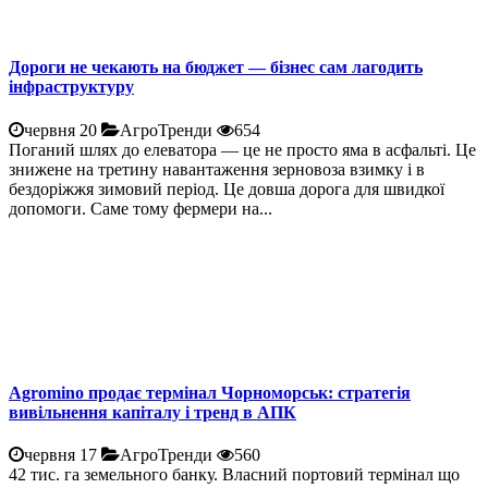
Дороги не чекають на бюджет — бізнес сам лагодить
інфраструктуру
червня 20
АгроТренди
654
Поганий шлях до елеватора — це не просто яма в асфальті. Це
знижене на третину навантаження зерновоза взимку і в
бездоріжжя зимовий період. Це довша дорога для швидкої
допомоги. Саме тому фермери на...
Agromino продає термінал Чорноморськ: стратегія
вивільнення капіталу і тренд в АПК
червня 17
АгроТренди
560
42 тис. га земельного банку. Власний портовий термінал що