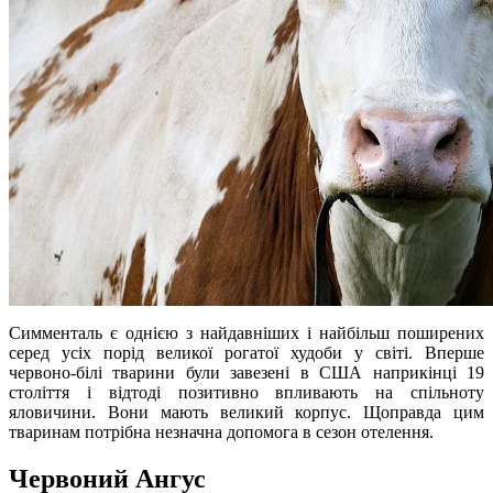
Симменталь є однією з найдавніших і найбільш поширених
серед усіх порід великої рогатої худоби у світі. Вперше
червоно-білі тварини були завезені в США наприкінці 19
століття і відтоді позитивно впливають на спільноту
яловичини. Вони мають великий корпус. Щоправда цим
тваринам потрібна незначна допомога в сезон отелення.
Червоний Ангус