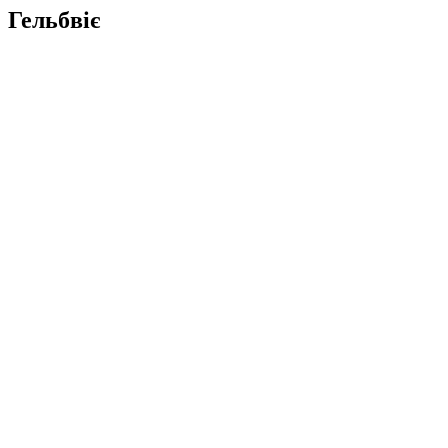
Гельбвіє