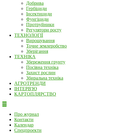
Добрива
Гербіциди
Інсектициди
Фунгіциди
Протруйники
Регулятори росту
ТЕХНОЛОГІЇ
Вирощування
Точне землеробство
Зберігання
ТЕХНІКА
Збереження грунту
Посівна техніка
Захист рослин
Збиральна техніка
АГРОТРЕНДИ
ІНТЕРВ'Ю
КАРТОПЛЯРСТВО
Про журнал
Контакти
Календар
Спецпроекти