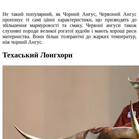
Не такий популярний, як Чорний Ангус, Червоний Ангус
пропонує ті самі цінні характеристики, що призводять до
збільшення мармуровості та смаку. Червоні ангуси також
слухняні породи великої рогатої худоби і мають хороші риси
материнства. Вони більш толерантні до жарких температур,
ніж чорний Ангус.
Техаський Лонгхорн