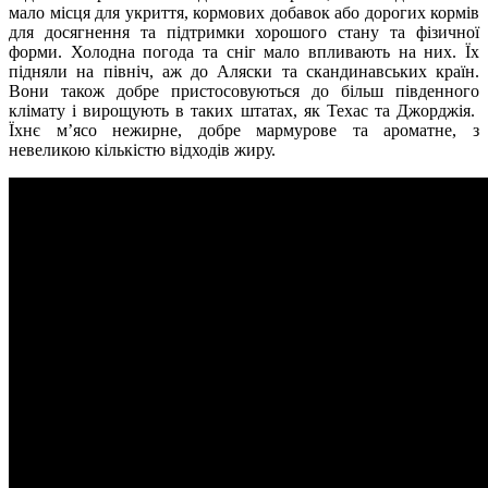
мало місця для укриття, кормових добавок або дорогих кормів
для досягнення та підтримки хорошого стану та фізичної
форми. Холодна погода та сніг мало впливають на них. Їх
підняли на північ, аж до Аляски та скандинавських країн.
Вони також добре пристосовуються до більш південного
клімату і вирощують в таких штатах, як Техас та Джорджія.
Їхнє м’ясо нежирне, добре мармурове та ароматне, з
невеликою кількістю відходів жиру.