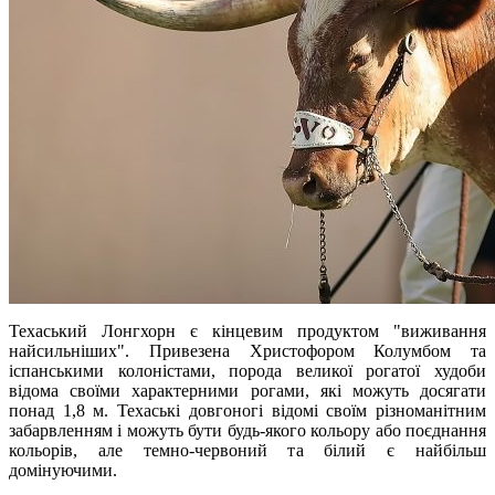
Техаський Лонгхорн є кінцевим продуктом "виживання
найсильніших". Привезена Христофором Колумбом та
іспанськими колоністами, порода великої рогатої худоби
відома своїми характерними рогами, які можуть досягати
понад 1,8 м. Техаські довгоногі відомі своїм різноманітним
забарвленням і можуть бути будь-якого кольору або поєднання
кольорів, але темно-червоний та білий є найбільш
домінуючими.