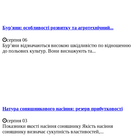
Бур'яни: особливості розвитку та агротехнічний...
серпня 06
Бур’яни відзначаються високою шкідливістю по відношенню
до польових культур. Вони виснажують та...
Натура соняшникового насіння: резерв прибутковості
серпня 03
Показники якості насіння соняшнику Якість насіння
соняшнику визначає сукупність властивостей,...