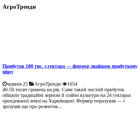
АгроТренди
Прибуток 100 тис. з гектара — фермер знайшов прибуткову
нішу
червня 25
АгроТренди
1654
40-50 тисяч гривень на рік. Саме такий чистий прибуток
обіцяли традиційні зернові й олійні культури на 24 гектарах
орендованої землі на Харківщині. Фермер порахував — і
зрозумів що про розвиток...