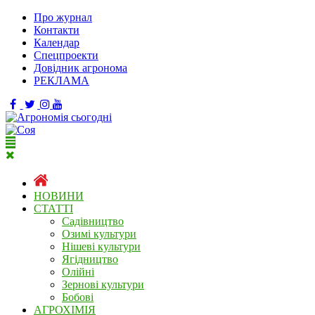
Про журнал
Контакти
Календар
Спецпроекти
Довідник агронома
РЕКЛАМА
НОВИНИ
СТАТТІ
Садівництво
Озимі культури
Нішеві культури
Ягідництво
Олійні
Зернові культури
Бобові
АГРОХІМІЯ