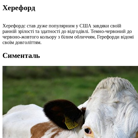
Херефорд
Херефордс став дуже популярним у США завдяки своїй
ранній зрілості та здатності до відгодівлі. Темно-червоний до
червоно-жовтого кольору з білим обличчям, Герефорди відомі
своїм довголіттям.
Сименталь