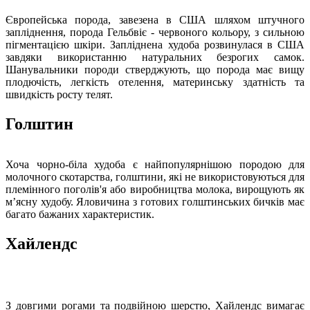
Європейська порода, завезена в США шляхом штучного
запліднення, порода Гельбвіє - червоного кольору, з сильною
пігментацією шкіри. Запліднена худоба розвинулася в США
завдяки використанню натуральних безрогих самок.
Шанувальники породи стверджують, що порода має вищу
плодючість, легкість отелення, материнську здатність та
швидкість росту телят.
Голштин
Хоча чорно-біла худоба є найпопулярнішою породою для
молочного скотарства, голштини, які не використовуються для
племінного поголів'я або виробництва молока, вирощують як
м’ясну худобу. Яловичина з готових голштинських бичків має
багато бажаних характеристик.
Хайлендс
З довгими рогами та подвійною шерстю, Хайлендс вимагає