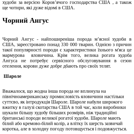
худоби за версією Коров’ячого господарства США , а також
ще чотири, які дуже відомі в США.
Чорний Ангус
Чорний Ангус - найпоширеніша порода м’ясної худоби в
США, зареєстровано понад 330 000 тварин. Однією з причин
такої популярності породи є характеристики їхнього м'яса це
мармурова яловичина. Крім того, велика рогата худоба
Ангуса не потребує сервісного обслуговування в сезон
отелення, корови дуже добре дбають про своїх телят.
Шароле
Вважалося, що жодна інша порода не вплинула на
північноамериканську промисловість яловичини настільки
суттєво, як інтродукція Шароле. Шароле набули широкого
вжитку в галузі скотарства США в той час, коли виробники
шукали більшу худобу більших розмірів, ніж традиційні
британські породи великої рогатої худоби. Шароле мають
білий або кремово-білий колір, а влітку їх шерсть зазвичай
коротка, але в холодну погоду потовщується і подовжується.