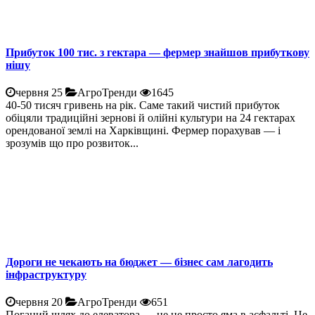
Прибуток 100 тис. з гектара — фермер знайшов прибуткову
нішу
червня 25
АгроТренди
1645
40-50 тисяч гривень на рік. Саме такий чистий прибуток
обіцяли традиційні зернові й олійні культури на 24 гектарах
орендованої землі на Харківщині. Фермер порахував — і
зрозумів що про розвиток...
Дороги не чекають на бюджет — бізнес сам лагодить
інфраструктуру
червня 20
АгроТренди
651
Поганий шлях до елеватора — це не просто яма в асфальті. Це