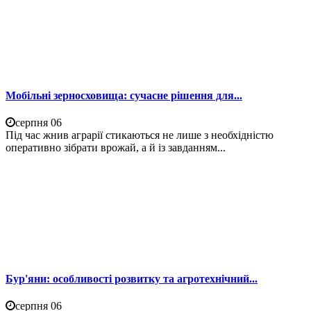
Мобільні зерносховища: сучасне рішення для...
серпня 06
Під час жнив аграрії стикаються не лише з необхідністю
оперативно зібрати врожай, а й із завданням...
Бур'яни: особливості розвитку та агротехнічний...
серпня 06