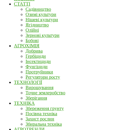
СТАТТІ
Садівництво
Озимі культури
Нішеві культури
Ягідництво
Олійні
Зернові культури
Бобові
АГРОХІМІЯ
Добрива
Гербіциди
Інсектициди
Фунгіциди
Протруйники
Регулятори росту
ТЕХНОЛОГІЇ
Вирощування
Точне землеробство
Зберігання
ТЕХНІКА
Збереження грунту
Посівна техніка
Захист рослин
Збиральна техніка
АГРОТРЕНДИ