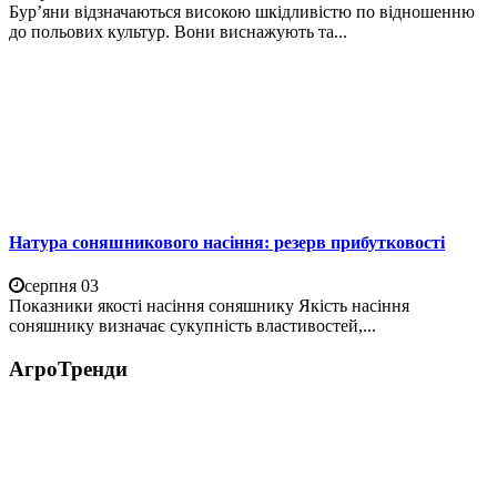
Бур’яни відзначаються високою шкідливістю по відношенню
до польових культур. Вони виснажують та...
Натура соняшникового насіння: резерв прибутковості
серпня 03
Показники якості насіння соняшнику Якість насіння
соняшнику визначає сукупність властивостей,...
АгроТренди