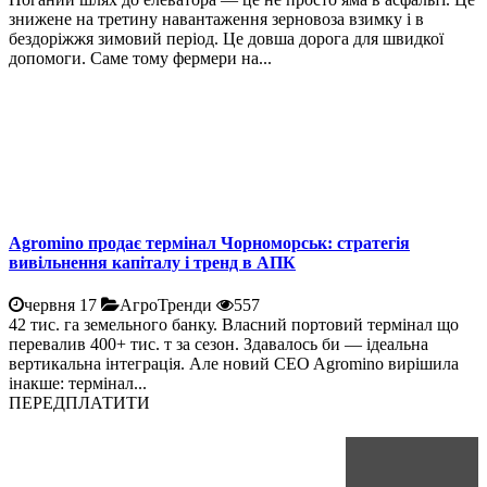
знижене на третину навантаження зерновоза взимку і в
бездоріжжя зимовий період. Це довша дорога для швидкої
допомоги. Саме тому фермери на...
Agromino продає термінал Чорноморськ: стратегія
вивільнення капіталу і тренд в АПК
червня 17
АгроТренди
557
42 тис. га земельного банку. Власний портовий термінал що
перевалив 400+ тис. т за сезон. Здавалось би — ідеальна
вертикальна інтеграція. Але новий CEO Agromino вирішила
інакше: термінал...
ПЕРЕДПЛАТИТИ