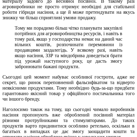
матеріалу задовго до весняної посівної. В такому разі
агровиробники не просто отримує необхідні для стабільної
роботи гібриди насіння, а ще й може претендувати на якусь
знижку чи більш сприятливі умови продажу.
Тому ми порадимо більш чітко планувати закупівлі
потрібних для агровиробництва ресурсів, і навіть в
тому разі, якщо у господарства немає на даний час
вільних коштів, розпочинати перемовини із
продавцями заздалегідь. У всякому разі, навіть
якщо насіння, ЗЗР та міндобрива доведеться брати
під урожай наступного року, це дасть змогу
забронювати бажані продукти.
Сьогодні цей момент набуває особливої гостроти, адже не
секрет, що ринок переповнений фальсифікатом та відверто
неякісними продуктами. Тому необхідно будь-за-що придбати
гарантовано якісний товар у офіційного постачальника того
чи іншого бренду.
Наголосимо також на тому, що сьогодні чимало виробників
насіння пропонують вже оброблений посівний матеріал
різними протруйниками та стимуляторами. До таких
продуктів варто придивитися особливо ретельно, оскільки в
багатьох в випадках це дає змогу заощадити кошти та
отримати насіння оброблене якісно у заводських умовах.