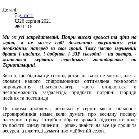
Деталі
Статті
26 серпня 2021
11116
Ми ж усі закредитовані. Попри високі врожаї та ціни на
зерно, я не можу собі дозволити закупитися усім
необхідним наперед за свої гроші. Тому часто змушений
брати і насіння, і добрива, і ЗЗР сьогодні – на завтра, -
жаліється керівник середнього господарства на
Тернопільщині.
Звісно, що бідним це господарство назвати не можна, але за
словами нашого співрозмовника оптимальна технологія
вирощування сільгоспкультур часто впирається в
неспроможність заздалегідь придбати потрібні гібриди
насіння та пестициди.
Це відома проблема, оскільки у серпні місяці більшості
агровиробників немає коли думати про весняну посівну
наступного року. Потрібно зібрати врожай, підготувати поле
та посіяти озиму пшениці і ріпак, знайти на все це гроші та
ресурси, а вже тоді думати про майбутній сезон.