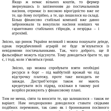
Якщо ж немає вільних коштів, то фермер
звернувшись із запізненням до постачальників
насіння, отримає із високою вірогідністю вже не
те, що йому потрібно, а те, що лишилося на складі.
Більш фінансово стабільні компанії вже давно
забронювали та викупили насіння новіших чи
гарантовано стабільних гібридів, а незрідка – і
агрохімії.
Звісно, що ринок України великий і можна пошукати деінде,
однак передбачливий аграрій не буде зв’язуватися із
невідомими постачальниками. Так, чого доброго, ще й
фальсифікат можуть підсунути. Тому доводиться брати те, що
є, і тоді, коли з’являться гроші.
Звісно, що можна спробувати взяти необхідні
ресурси в борг – під майбутній врожай чи під
відстрочку платежу, проте таке виходить не
завжди. Дистриб’ютори також не мають
кредитувати всіх підряд, оскільки в такому разі
всерйоз ризикують у фінансовому плані.
Тим не менш, сіяти та вносити те, що залишилося – також не
варіант. Нам неодноразово доводилося ставати свідками
подібних перемовин, так само як і бронювання посівного