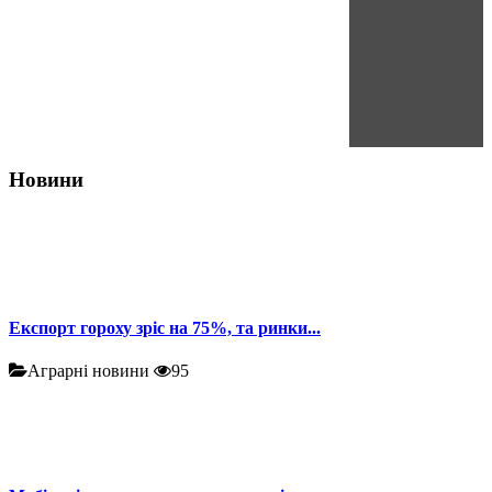
Новини
Експорт гороху зріс на 75%, та ринки...
Аграрні новини
95