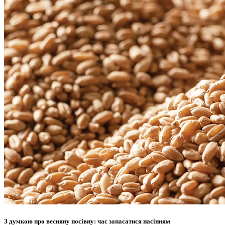
З думкою про весняну посівну: час запасатися насінням