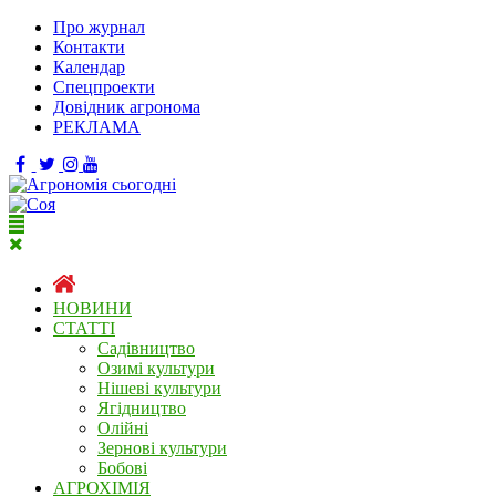
Про журнал
Контакти
Календар
Спецпроекти
Довідник агронома
РЕКЛАМА
НОВИНИ
СТАТТІ
Садівництво
Озимі культури
Нішеві культури
Ягідництво
Олійні
Зернові культури
Бобові
АГРОХІМІЯ