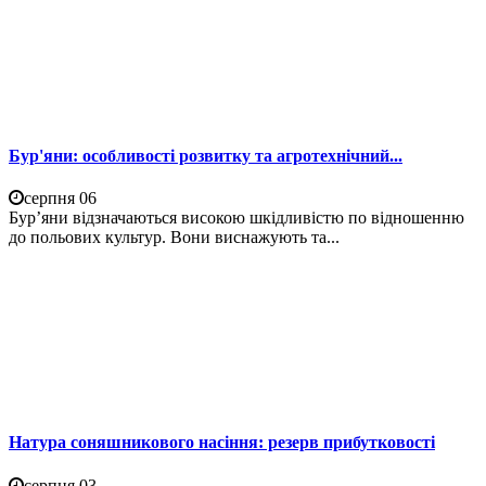
Бур'яни: особливості розвитку та агротехнічний...
серпня 06
Бур’яни відзначаються високою шкідливістю по відношенню
до польових культур. Вони виснажують та...
Натура соняшникового насіння: резерв прибутковості
серпня 03