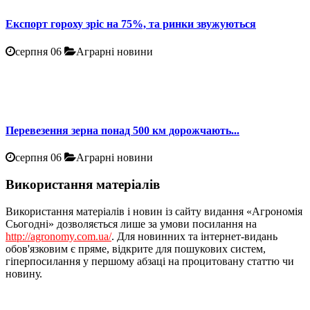
Експорт гороху зріс на 75%, та ринки звужуються
серпня 06
Аграрні новини
Перевезення зерна понад 500 км дорожчають...
серпня 06
Аграрні новини
Використання матеріалів
Використання матеріалів і новин із сайту видання «Агрономія
Сьогодні» дозволяється лише за умови посилання на
http://agronomy.com.ua/
. Для новинних та інтернет-видань
обов'язковим є пряме, відкрите для пошукових систем,
гіперпосилання у першому абзаці на процитовану статтю чи
новину.