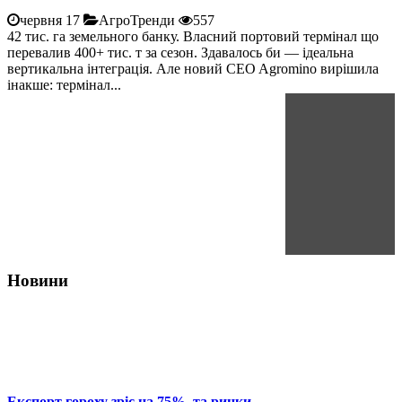
червня 17
АгроТренди
557
42 тис. га земельного банку. Власний портовий термінал що
перевалив 400+ тис. т за сезон. Здавалось би — ідеальна
вертикальна інтеграція. Але новий CEO Agromino вирішила
інакше: термінал...
Новини
Експорт гороху зріс на 75%, та ринки...