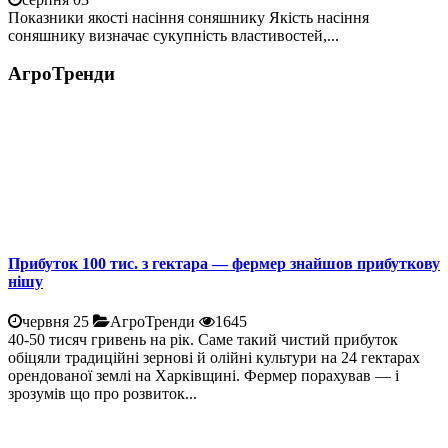
Показники якості насіння соняшнику Якість насіння
соняшнику визначає сукупність властивостей,...
АгроТренди
Прибуток 100 тис. з гектара — фермер знайшов прибуткову
нішу
червня 25
АгроТренди
1645
40-50 тисяч гривень на рік. Саме такий чистий прибуток
обіцяли традиційні зернові й олійні культури на 24 гектарах
орендованої землі на Харківщині. Фермер порахував — і
зрозумів що про розвиток...