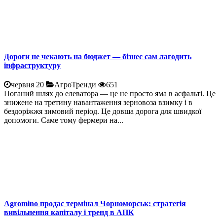
Дороги не чекають на бюджет — бізнес сам лагодить
інфраструктуру
червня 20
АгроТренди
651
Поганий шлях до елеватора — це не просто яма в асфальті. Це
знижене на третину навантаження зерновоза взимку і в
бездоріжжя зимовий період. Це довша дорога для швидкої
допомоги. Саме тому фермери на...
Agromino продає термінал Чорноморськ: стратегія
вивільнення капіталу і тренд в АПК