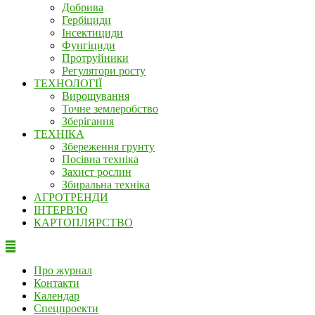
Добрива
Гербіциди
Інсектициди
Фунгіциди
Протруйники
Регулятори росту
ТЕХНОЛОГІЇ
Вирощування
Точне землеробство
Зберігання
ТЕХНІКА
Збереження грунту
Посівна техніка
Захист рослин
Збиральна техніка
АГРОТРЕНДИ
ІНТЕРВ'Ю
КАРТОПЛЯРСТВО
Про журнал
Контакти
Календар
Спецпроекти