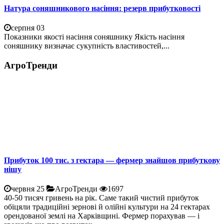
Натура соняшникового насіння: резерв прибутковості
серпня 03
Показники якості насіння соняшнику Якість насіння
соняшнику визначає сукупність властивостей,...
АгроТренди
Прибуток 100 тис. з гектара — фермер знайшов прибуткову
нішу
червня 25
АгроТренди
1697
40-50 тисяч гривень на рік. Саме такий чистий прибуток
обіцяли традиційні зернові й олійні культури на 24 гектарах
орендованої землі на Харківщині. Фермер порахував — і