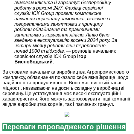
вимогам клієнта й гарантує безперебійну
роботу в режимі 24/7. Фахівці сервісної
служби ICK Group провели комплексне
навчання персоналу замовника, включно із
теоретичними заняттями з принципу
роботи обладнання та практичними
заняттями з керування лінією. Лінію було
введено в експлуатацію восени 2024 року. За
чотири місяці роботи лінії перероблено
понад 1000 т відходів, —
розповів начальник
сервісної служби ICK Group
Ігор
Вислободський.
За словами начальника виробництва Агропромислового
комплексу, обладнання показало себе якнайкраще щодо
надійності та продуктивності. Воно має високий запас
міцності, незважаючи на досить складну у виробництві
сировину. Це устаткування має високі експлуатаційні
характеристики, його можуть застосовувати інші компанії
як для виробництва кормів, так і паливних гранул.
Переваги впровадженого рішення