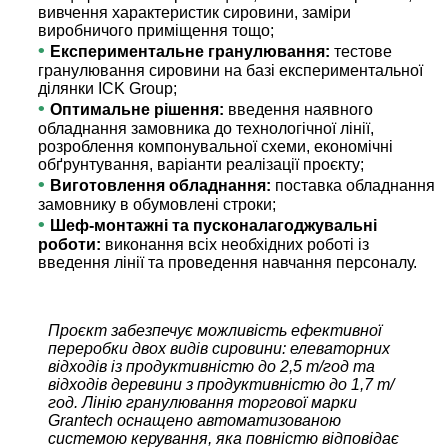
вивчення характеристик сировини, заміри
виробничого приміщення тощо;
•
Експериментальне гранулювання:
тестове
гранулювання сировини на базі експериментальної
ділянки ICK Group;
•
Оптимальне рішення:
введення наявного
обладнання замовника до технологічної лінії,
розроблення компонувальної схеми, економічні
обґрунтування, варіанти реалізації проєкту;
•
Виготовлення обладнання:
поставка обладнання
замовнику в обумовлені строки;
•
Шеф-монтажні та пусконалагоджувальні
роботи:
виконання всіх необхідних роботі із
введення лінії та проведення навчання персоналу.
Проєкт забезпечує можливість ефективної
переробки двох видів сировини: елеваторних
відходів із продуктивністю до 2,5 т/год та
відходів деревини з продуктивністю до 1,7 т/
год. Лінію гранулювання торгової марки
Grantech оснащено автоматизованою
системою керування, яка повністю відповідає