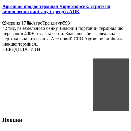
Agromino продає термінал Чорноморськ: стратегія
вивільнення капіталу і тренд в АПК
червня 17
АгроТренди
593
42 тис. га земельного банку. Власний портовий термінал що
перевалив 400+ тис. т за сезон. Здавалось би — ідеальна
вертикальна інтеграція. Але новий CEO Agromino вирішила
інакше: термінал...
ПЕРЕДПЛАТИТИ
Новини