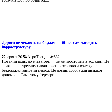
зрозумів що про розвиток...
Дороги не чекають на бюджет — бізнес сам лагодить
інфраструктуру
червня 20
АгроТренди
682
Поганий шлях до елеватора — це не просто яма в асфальті. Це
знижене на третину навантаження зерновоза взимку і в
бездоріжжя зимовий період. Це довша дорога для швидкої
допомоги. Саме тому фермери на...