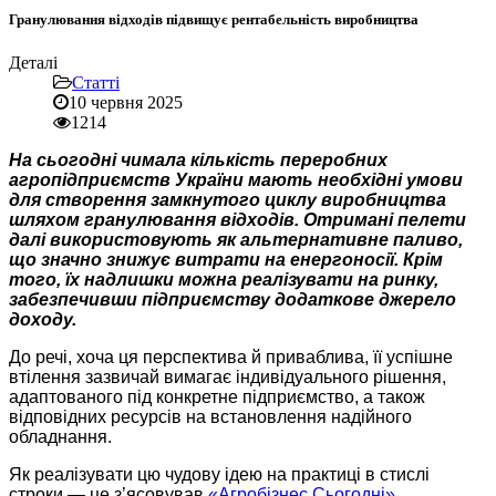
Гранулювання відходів підвищує рентабельність виробництва
Деталі
Статті
10 червня 2025
1214
На сьогодні чимала кількість переробних
агропідприємств України мають необхідні умови
для створення замкнутого циклу виробництва
шляхом гранулювання відходів. Отримані пелети
далі використовують як альтернативне паливо,
що значно знижує витрати на енергоносії. Крім
того, їх надлишки можна реалізувати на ринку,
забезпечивши підприємству додаткове джерело
доходу.
До речі, хоча ця перспектива й приваблива, її успішне
втілення зазвичай вимагає індивідуального рішення,
адаптованого під конкретне підприємство, а також
відповідних ресурсів на встановлення надійного
обладнання.
Як реалізувати цю чудову ідею на практиці в стислі
строки — це з’ясовував
«Агробізнес Сьогодні»
.