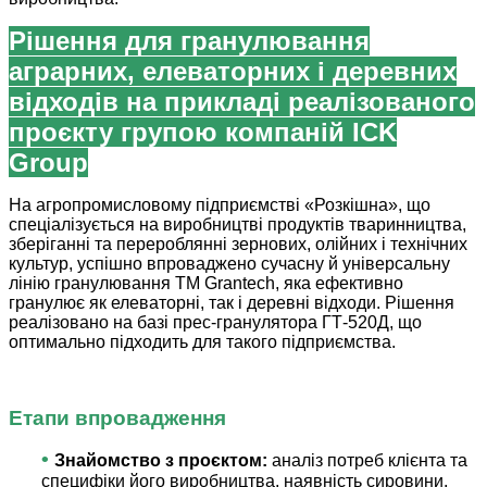
Рішення для гранулювання
аграрних, елеваторних і деревних
відходів на прикладі реалізованого
проєкту групою компаній ICK
Group
На агропромисловому підприємстві «Розкішна», що
спеціалізується на виробництві продуктів тваринництва,
зберіганні та перероблянні зернових, олійних і технічних
культур, успішно впроваджено сучасну й універсальну
лінію гранулювання TM Grantech, яка ефективно
гранулює як елеваторні, так і деревні відходи. Рішення
реалізовано на базі прес-гранулятора ГТ-520Д, що
оптимально підходить для такого підприємства.
Етапи впровадження
•
Знайомство з проєктом:
аналіз потреб клієнта та
специфіки його виробництва, наявність сировини,