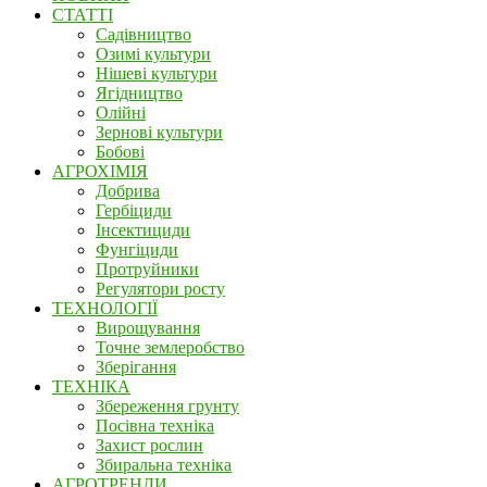
СТАТТІ
Садівництво
Озимі культури
Нішеві культури
Ягідництво
Олійні
Зернові культури
Бобові
АГРОХІМІЯ
Добрива
Гербіциди
Інсектициди
Фунгіциди
Протруйники
Регулятори росту
ТЕХНОЛОГІЇ
Вирощування
Точне землеробство
Зберігання
ТЕХНІКА
Збереження грунту
Посівна техніка
Захист рослин
Збиральна техніка
АГРОТРЕНДИ