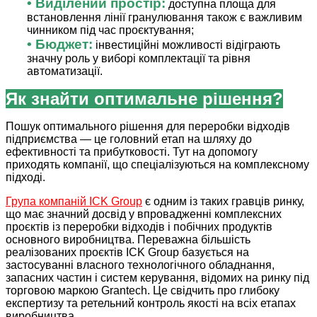
• Виділений простір:
доступна площа для
встановлення лінії гранулювання також є важливим
чинником під час проєктування;
• Бюджет:
інвестиційні можливості відіграють
значну роль у виборі комплектації та рівня
автоматизації.
Як знайти оптимальне рішення?
Пошук оптимального рішення для переробки відходів
підприємства — це головний етап на шляху до
ефективності та прибутковості. Тут на допомогу
приходять компанії, що спеціалізуються на комплексному
підході.
Група компаній ICK Group
є одним із таких гравців ринку,
що має значний досвід у впровадженні комплексних
проєктів із переробки відходів і побічних продуктів
основного виробництва. Переважна більшість
реалізованих проєктів ICK Group базується на
застосуванні власного технологічного обладнання,
запасних частин і систем керування, відомих на ринку під
торговою маркою Grantech. Це свідчить про глибоку
експертизу та ретельний контроль якості на всіх етапах
виробництва.