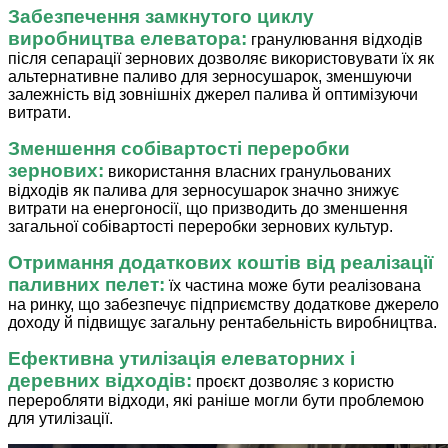
Забезпечення замкнутого циклу
виробництва елеватора:
гранулювання відходів
після сепарації зернових дозволяє використовувати їх як
альтернативне паливо для зерносушарок, зменшуючи
залежність від зовнішніх джерел палива й оптимізуючи
витрати.
Зменшення собівартості переробки
зернових:
використання власних гранульованих
відходів як палива для зерносушарок значно знижує
витрати на енергоносії, що призводить до зменшення
загальної собівартості переробки зернових культур.
Отримання додаткових коштів від реалізації
паливних пелет:
їх частина може бути реалізована
на ринку, що забезпечує підприємству додаткове джерело
доходу й підвищує загальну рентабельність виробництва.
Ефективна утилізація елеваторних і
деревних відходів:
проєкт дозволяє з користю
переробляти відходи, які раніше могли бути проблемою
для утилізації.