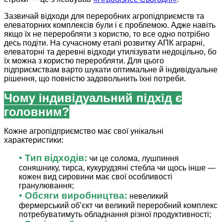
Зазвичай відходи для переробних агропідприємств та
елеваторних комплексів були і є проблемою. Адже навіть
якщо їх не переробляти з користю, то все одно потрібно
десь подіти. На сучасному етапі розвитку АПК аграрні,
елеваторні та деревні відходи утилізувати недоцільно, бо
їх можна з користю переробляти. Для цього
підприємствам варто шукати оптимальне й індивідуальне
рішення, що повністю задовольнить їхні потреби.
Чому індивідуальний підхід є
головним?
Кожне агропідприємство має свої унікальні
характеристики:
• Тип відходів:
чи це солома, лушпиння
соняшнику, тирса, кукурудзяні стебла чи щось інше —
кожен вид сировини має свої особливості
гранулювання;
• Обсяги виробництва:
невеликий
фермерський об’єкт чи великий переробний комплекс
потребуватимуть обладнання різної продуктивності;