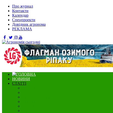
Про журнал
Контакти
Календар
Спецпроекти
Довідник агронома
РЕКЛАМА
НОВИНИ
СТАТТІ
Садівництво
Озимі культури
Нішеві культури
Ягідництво
Олійні
Зернові культури