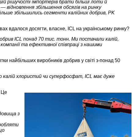
ьшій рішучості імпортерів брати більші лоти й
— відновлення збільшення обсягів на ринку
більше збільшились сегменти калійних добрив, PK
вах вдалося досягти, власне, ICL на українському ринку?
обрив ICL понад 70 тис. тонн. Ми постачали калій,
 компанії та ефективної співпраці з нашими
тки найбільших виробників добрив у світі з-понад 50
то калій хлористий чи суперфосфат, ICL має дуже
 Це
довища з
иробляти
що