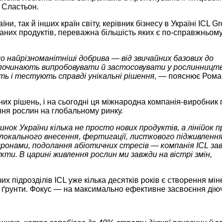
 Сластьон.
и, так й інших країн світу, керівник бізнесу в Україні ICL G
ваних продуктів, переважна більшість яких є по-справжньом
 найрізноманітніші добрива — від звичайних базових до
ь починають випробовувати й застосовувати у рослинництв
ють і тестують справді унікальні рішення, —
пояснює Рома
них рішень, і на сьогодні ця міжнародна компанія-виробник
ння рослин на глобальному ринку.
ок України кілька не просто нових продуктів, а лінійок п
локального внесення, фертигації, листкового підживлення
дронами, подолання абіотичних стресів — компанія ICL за
кти. В царині живлення рослин ми завжди на вістрі змін,
 підрозділів ICL уже кілька десятків років є створення мі
ґрунти. Фокус — на максимально ефективне засвоєння діючої