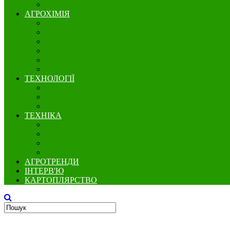
Бобові
АГРОХІМІЯ
Добрива
Гербіциди
Інсектициди
Фунгіциди
Протруйники
Регулятори росту
ТЕХНОЛОГІЇ
Вирощування
Точне землеробство
Зберігання
ТЕХНІКА
Збереження грунту
Посівна техніка
Захист рослин
Збиральна техніка
АГРОТРЕНДИ
ІНТЕРВ'Ю
КАРТОПЛЯРСТВО