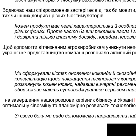
Водночас наш співрозмовник застерігає від, так би мовити
тих чи інших добрив і різних біостимуляторів.
Кожен продукт має певні характеристики й особлив
різних фонах. Проте часто бачиш рекламні гасла і
і довіряти тільки власному досвіду, порадам перев
Щоб допомогти вітчизняним агровиробникам уникнути непо
українське представництво компанії розпочало активний ро
Ми сформували кістяк оновленої команди й сьогодні
консультацію щодо покращення технології у конкре
розглянуть кожен нюанс, надавши вичерпні рекоменда
обов’язково мають супроводжуватися сервісом най
І на завершення нашої розмови керівник бізнесу в Україні
оптимальну сівозміну та планомірно розвивати технологію
Зі свого боку ми радо допоможемо напрацювати на