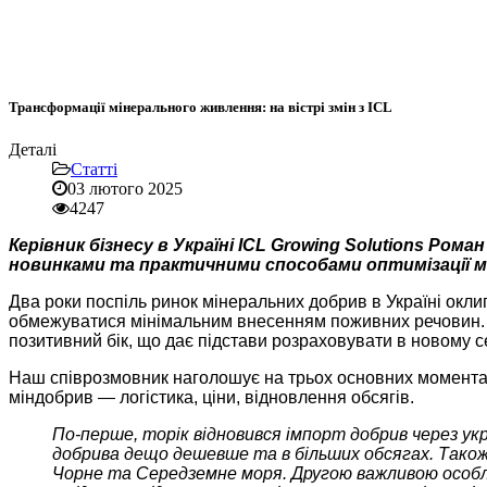
Трансформації мінерального живлення: на вістрі змін з ICL
Деталі
Статті
03 лютого 2025
4247
Керівник бізнесу в Україні ICL Growing Solutions Ро
новинками та практичними способами оптимізації м
Два роки поспіль ринок мінеральних добрив в Україні окли
обмежуватися мінімальним внесенням поживних речовин.
позитивний бік, що дає підстави розраховувати в новому с
Наш співрозмовник наголошує на трьох основних моментах
міндобрив — логістика, ціни, відновлення обсягів.
По-перше, торік відновився імпорт добрив через ук
добрива дещо дешевше та в більших обсягах. Також 
Чорне та Середземне моря. Другою важливою особливі