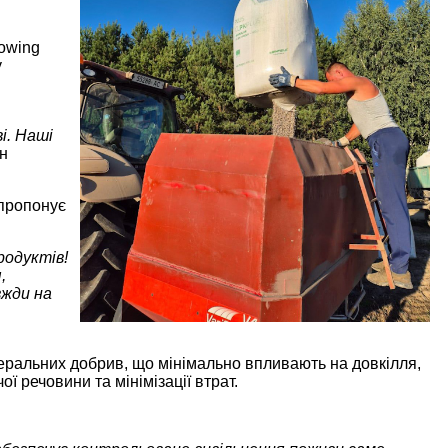
rowing
у
і. Наші
н
 пропонує
родуктів!
,
вжди на
неральних добрив, що мінімально впливають на довкілля,
 речовини та мінімізації втрат.