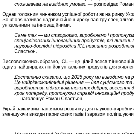
споживачам на вигідних умовах, —
розповідає Роман
Однак головним чинником успішної роботи як на ринку Україн
Solutions називає надзвичайно широку палітру спеціалізо
унікальними та інноваційними.
Саме так — ми створюємо, виробляємо і пропонуємо
спеціалізованих інноваційних продуктів, які лишен
науково-дослідні підрозділи ICL невпинно розробля
Сластьон.
Висловлюючись образно, ICL — це цілий всесвіт інновацій
одну з найширших лінійок унікальних продуктів для живле
Достатньо сказати, що 2025 року ми виводимо на рин
Це найрізноманітніші рішення — для суцільного та 
виробництва рідких комплексних добрив, внесення 
крок попереду, пропонуючи справді інноваційні проду
—
наголошує Роман Сластьон.
Украй важливим напрямом розвитку для науково-виробничих
зменшуючи викиди парникових газів і заразом поліпшуючи 