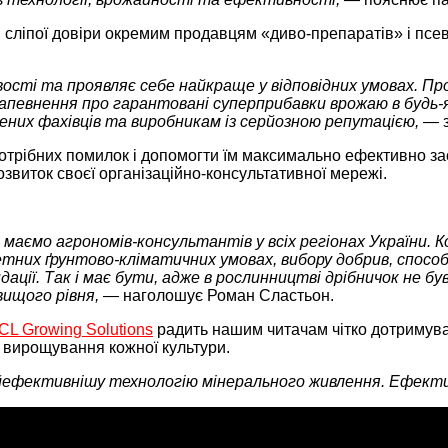
, сліпої довіри окремим продавцям «диво-препаратів» і псев
ості та проявляє себе найкраще у відповідних умовах. П
 запевнення про гарантовані суперприбавки врожаю в будь
ірених фахівців та виробникам із серйозною репутацією, —
трібних помилок і допомогти їм максимально ефективно зас
звиток своєї організаційно-консультативної мережі.
 маємо агрономів-консультантів у всіх регіонах України. 
тних ґрунтово-кліматичних умовах, вибору добрив, способ
ції. Так і має бути, адже в рослинництві дрібничок не бу
вищого рівня, —
наголошує Роман Сластьон.
ICL Growing Solutions
радить нашим читачам чітко дотримува
 вирощування кожної культури.
йефективнішу технологію мінерального живлення. Ефекти