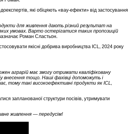
доекспертів, які обіцяють «вау-ефекти» від застосування
родукти для живлення дають різний результат на
-яких умовах. Варто остерігатися таких пропозицій
зазначає Роман Сластьон.
тосовувати якісні добрива виробництва ICL, 2024 року
Кожен аграрій має змогу отримати кваліфіковану
у внесення тощо. Наші фахівці допоможуть і
ває, тому такі високоефективні продукти як ICL,
тися запланованої структури посівів, утримувати
вне живлення — передусім!