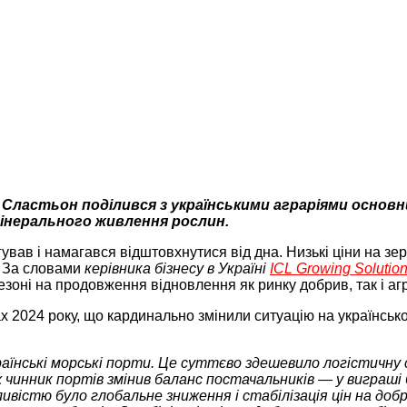
ман Сластьон поділився з українськими аграріями осно
інерального живлення рослин.
гував і намагався відштовхнутися від дна. Низькі ціни на з
 За словами
керівника бізнесу в Україні
ICL Growing Solutio
езоні на продовження відновлення як ринку добрив, так і аг
 2024 року, що кардинально змінили ситуацію на українськ
раїнські морські порти. Це суттєво здешевило логістичну 
чинник портів змінив баланс постачальників — у виграші б
стю було глобальне зниження і стабілізація цін на добрив