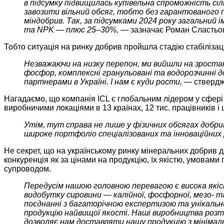
в підсумку підвищилась купівельна спроможність сіл
завозити вільний обсяг, тобто без гарантованого п
міндобрив. Так, за підсумками 2024 року загальний 
та NPK — плюс 25–30%, —
зазначає Роман Сластьо
Тобто ситуація на ринку добрив пройшла стадію стабілізаці
Незважаючи на низку перепон, ми вийшли на зростан
фосфор, комплексні гранульовані та водорозчинні д
партнерами в Україні. І нам є куди рости, —
ствердж
Нагадаємо, що компанія ICL є глобальним лідером у сфері 
виробничими локаціями в 13 країнах, 12 тис. працівників 
Утім, тут справа не лише у фізичних обсягах добри
широке портфоліо спеціалізованих та інноваційних 
Не секрет, що на українському ринку мінеральних добрив 
конкуренція як за цінами на продукцію, їх якістю, умовами
супроводом.
Передусім нашою головною перевагою є висока якість
видобутку сировини — калійної, фосфорної, мезо- т
поєднанні з багаторічною експертизою та унікаль
продукцію найвищої якості. Наші виробництва розт
дозволяє нам доставляти нашу продукцію з мінімал