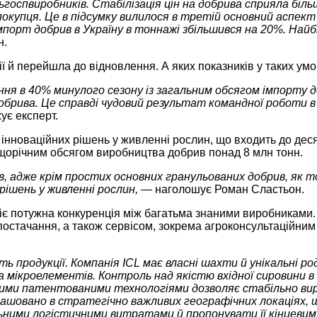
ьгоспвиробників. Стабілізація цін на добрива сприяла біл
окупця. Це в підсумку вилилося в третій основний аспект 
імпорт добрив в Україну в тоннажі збільшився на 20%. Най
н.
ї й перейшла до відновлення. А яких показників у таких умо
ня в 40% минулого сезону із загальним обсягом імпорту д
обрива. Це справді чудовий результат командної роботи в
ує експерт.
інноваційних рішень у живленні рослин, що входить до деся
і щорічним обсягом виробництва добрив понад 8 млн тонн.
в, адже крім простих основних гранульованих добрив, як 
рішень у живленні рослин, —
наголошує Роман Сластьон.
діє потужна конкуренція між багатьма знаними виробниками.
 постачання, а також сервісом, зокрема агроконсультаційним
 продукції. Компанія ICL має власні шахти й унікальні ро
а мікроелементів. Контроль над якістю вхідної сировини в
ними патентованими технологіями дозволяє стабільно в
ашовано в стратегічно важливих географічних локаціях, 
ьними логістичними витратами й пропонувати її кінцевим