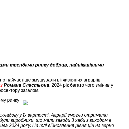
вними трендами ринку добрив, найцікавішими
ерно найчастіше змушували вітчизняних аграріїв
ns
Романа Сластьона
, 2024 рік багато чого змінив у
росектору загалом.
ому ринку
складову у їх вартості. Аграрії змогли отримати
ули виробники, що мали заводи й хаби з виходом в
а 2024 року. На тлі відновлення рівня цін на зерно