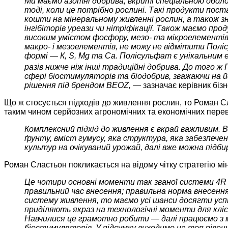
Ми маємо азотні добрива, вкриті спеціальною обол
тоді, коли це потрібно рослині. Такі продукти пос
кошти на мінеральному живленні рослин, а також з
інгібіторів уреази чи нітріфікації. Також маємо п
високим умістом фосфору, мезо- та мікроелементів
макро- і мезоелементів, не можу не відмітити Полі
формі — К, S, Mg та Ca. Полісульфат є унікальним 
разів нижче ніж інші традиційні добрива. До того ж П
сфері біостимуляторів та біодобрив, зважаючи на й
рішення під брендом BEOZ, —
зазначає керівник бізн
Що ж стосується підходів до живлення рослин, то Роман С
таким чином серйозних агрономічних та економічних перев
Комплексний підхід до живлення є вкрай важливим. В
ґрунту, вміст гумусу, яка структура, яка забезпеч
культур на очікуваний урожай, далі вже можна підб
Роман Сластьон покликається на відому чітку стратегію м
Це чотири основні моменти так званої системи 4R
правильний час внесення; правильна норма внесення;
систему живлення, то маємо усі шанси досягти усп
приділяють якраз на технологічні моменти для клі
Навчилися це грамотно робити — далі працюємо з м
біостимуляторів. У підсумку виходимо на топ ріве