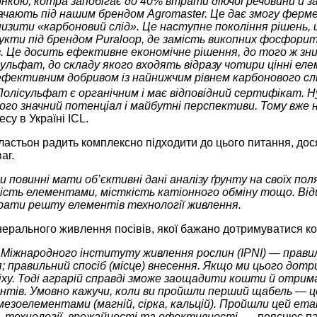
онкою, котра запобігає до 40% втрати діючої речовини й 
тачають під нашим брендом Agromaster. Це дає змогу ферм
низити «карбоновий слід». Це наступне покоління рішень
родукти під брендом Puraloop, де замість викопних фосфор
. Це досить ефективне економічне рішення, до того ж зни
сульфат, до складу якого входять відразу чотири цінні е
ефективним добривом із найнижчим рівнем карбонового сл
олісульфат є органічним і має відповідний сертифікат. Ну, 
ого значний потенціал і майбутні перспективи. Тому вже 
есу в Україні ICL.
ластьон радить комплексно підходити до цього питання, до
аг.
и повинні мати об’єктивні дані аналізу ґрунту на своїх по
еність елементами, місткість катіонного обміну тощо. Від
ирати решту елементів технології живлення.
інерального живлення посівів, якої бажано дотримуватися к
 Міжнародного інституту живлення рослин (IPNI) — прави
 правильний спосіб (місце) внесення. Якщо ми цього дотри
іху. Тоді аграрій справді зможе заощадити кошти й отрим
єнтів. Умовно кажучи, коли ви пройшли перший щабель — ц
езоелементами (магній, сірка, кальцій). Пройшли цей ета
нь технології, врожайності та ефективності, —
пояснює па