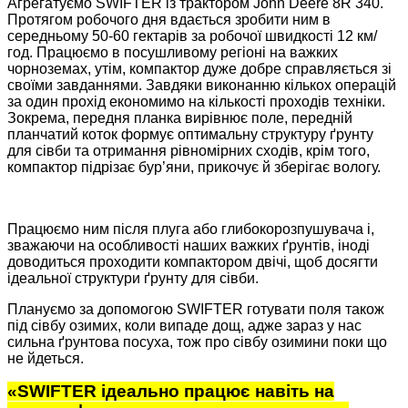
Агрегатуємо SWIFTER із трактором John Deere 8R 340.
Протягом робочого дня вдається зробити ним в
середньому 50-60 гектарів за робочої швидкості 12 км/
год. Працюємо в посушливому регіоні на важких
чорноземах, утім, компактор дуже добре справляється зі
своїми завданнями. Завдяки виконанню кількох операцій
за один прохід економимо на кількості проходів техніки.
Зокрема, передня планка вирівнює поле, передній
планчатий коток формує оптимальну структуру ґрунту
для сівби та отримання рівномірних сходів, крім того,
компактор підрізає бур’яни, прикочує й зберігає вологу.
Працюємо ним після плуга або глибокорозпушувача і,
зважаючи на особливості наших важких ґрунтів, іноді
доводиться проходити компактором двічі, щоб досягти
ідеальної структури ґрунту для сівби.
Плануємо за допомогою SWIFTER готувати поля також
під сівбу озимих, коли випаде дощ, адже зараз у нас
сильна ґрунтова посуха, тож про сівбу озимини поки що
не йдеться.
«SWIFTER ідеально працює навіть на