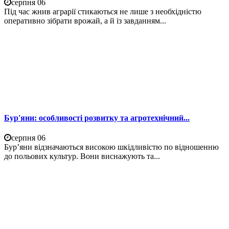
серпня 06
Під час жнив аграрії стикаються не лише з необхідністю
оперативно зібрати врожай, а й із завданням...
Бур'яни: особливості розвитку та агротехнічний...
серпня 06
Бур’яни відзначаються високою шкідливістю по відношенню
до польових культур. Вони виснажують та...