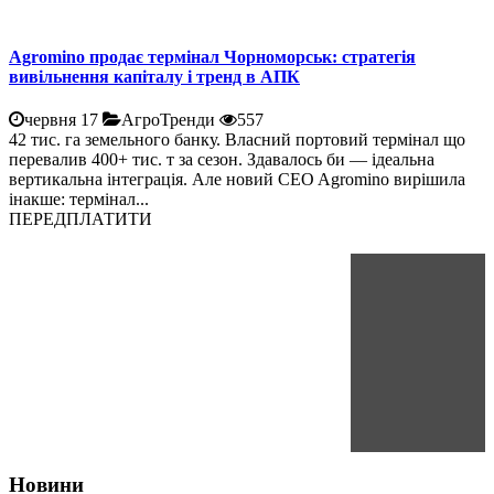
Agromino продає термінал Чорноморськ: стратегія
вивільнення капіталу і тренд в АПК
червня 17
АгроТренди
557
42 тис. га земельного банку. Власний портовий термінал що
перевалив 400+ тис. т за сезон. Здавалось би — ідеальна
вертикальна інтеграція. Але новий CEO Agromino вирішила
інакше: термінал...
ПЕРЕДПЛАТИТИ
Новини