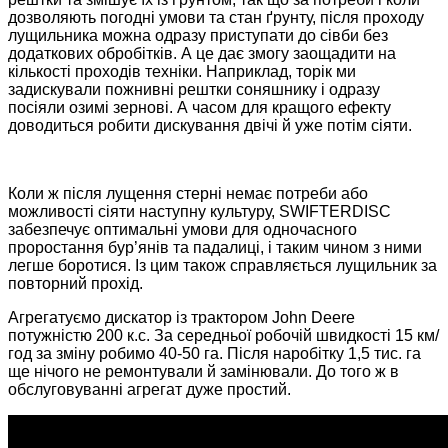
дозволяють погодні умови та стан ґрунту, після проходу
лущильника можна одразу приступати до сівби без
додаткових обробітків. А це дає змогу заощадити на
кількості проходів техніки. Наприклад, торік ми
задискували пожнивні рештки соняшнику і одразу
посіяли озимі зернові. А часом для кращого ефекту
доводиться робити дискування двічі й уже потім сіяти.
Коли ж після лущення стерні немає потреби або
можливості сіяти наступну культуру, SWIFTERDISC
забезпечує оптимальні умови для одночасного
проростання бур’янів та падалиці, і таким чином з ними
легше боротися. Із цим також справляється лущильник за
повторний прохід.
Агрегатуємо дискатор із трактором John Deere
потужністю 200 к.с. За середньої робочій швидкості 15 км/
год за зміну робимо 40-50 га. Після наробітку 1,5 тис. га
ще нічого не ремонтували й замінювали. До того ж в
обслуговуванні агрегат дуже простий.