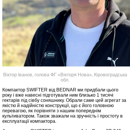
Віктор Іванов, голова ФГ «Вікторя Нова», Кіровоградська
обл.
Компактор SWIFTER від BEDNAR ми придбали цього
року і вже навесні підготували ним близько 1 тисячі
гектарів під сівбу соняшнику. Обрали саме цей агрегат за
якістю й надійністю конструкції, що є його головною
перевагою, як порівняти з нашим попереднім
культиватором. Також зважали на зручність і простоту в
експлуатації компактора.