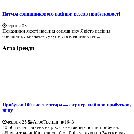
Натура соняшникового насіння: резерв прибутковості
серпня 03
Показники якості насіння соняшнику Якість насіння
соняшнику визначає сукупність властивостей,...
АгроТренди
Прибуток 100 тис. з гектара — фермер знайшов прибуткову
нішу
червня 25
АгроТренди
1643
40-50 тисяч гривень на рік. Саме такий чистий прибуток
обіцяли традиційні зернові й олійні культури на 24 гектарах