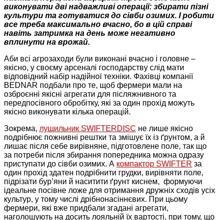
виконувати дві надважливі операції: збирати пізні
культури та готуватися до сівби озимих. І робити
все треба максимально вчасно, бо в цій справі
навіть затримка на день може негативно
вплинути на врожай.
Аби всі агрозаходи були виконані вчасно і головне –
якісно, у своєму арсеналі господарству слід мати
відповідний набір надійної техніки. Фахівці компанії
BEDNAR подбали про те, щоб фермери мали на
озброєнні якісні агрегати для післяжнивного та
передпосівного обробітку, які за один прохід можуть
якісно виконувати кілька операцій.
Зокрема,
лущильник SWIFTERDISC
не лише якісно
подрібнює пожнивні рештки та змішує їх із ґрунтом, а й
лишає після себе вирівняне, підготовлене поле, так що
за потреби після збирання попередника можна одразу
приступати до сівби озимих. А
компактор SWIFTER
за
один прохід здатен подрібнити грудки, вирівняти поле,
підрізати бур’яни й наситити ґрунт киснем, формуючи
ідеальне посівне ложе для отримання дружніх сходів усіх
культур, у тому числі дрібнонасіннєвих. При цьому
фермери, які вже придбали згадані агрегати,
наголошують на досить лояльній їх вартості, при тому, що