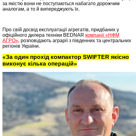
за якістю вони не поступаються набагато дорожчим
аналогам, а то й випереджують їх.
Про свій досвід експлуатації агрегатів, придбаних у
офіційного дилера техніки BEDNAR
компанії «НФМ
АГРО»
, розповідають аграрії з південних та центральних
регіонів України.
«За один прохід компактор SWIFTER якісно
виконує кілька операцій»