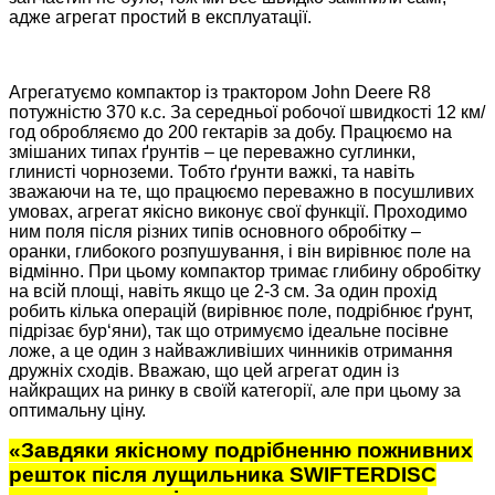
адже агрегат простий в експлуатації.
Агрегатуємо компактор із трактором John Deere R8
потужністю 370 к.с. За середньої робочої швидкості 12 км/
год обробляємо до 200 гектарів за добу. Працюємо на
змішаних типах ґрунтів – це переважно суглинки,
глинисті чорноземи. Тобто ґрунти важкі, та навіть
зважаючи на те, що працюємо переважно в посушливих
умовах, агрегат якісно виконує свої функції. Проходимо
ним поля після різних типів основного обробітку –
оранки, глибокого розпушування, і він вирівнює поле на
відмінно. При цьому компактор тримає глибину обробітку
на всій площі, навіть якщо це 2-3 см. За один прохід
робить кілька операцій (вирівнює поле, подрібнює ґрунт,
підрізає бур‘яни), так що отримуємо ідеальне посівне
ложе, а це один з найважливіших чинників отримання
дружніх сходів. Вважаю, що цей агрегат один із
найкращих на ринку в своїй категорії, але при цьому за
оптимальну ціну.
«Завдяки якісному подрібненню пожнивних
решток після лущильника SWIFTERDISC