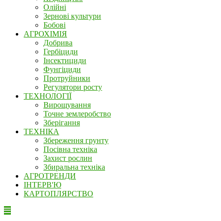
Олійні
Зернові культури
Бобові
АГРОХІМІЯ
Добрива
Гербіциди
Інсектициди
Фунгіциди
Протруйники
Регулятори росту
ТЕХНОЛОГІЇ
Вирощування
Точне землеробство
Зберігання
ТЕХНІКА
Збереження грунту
Посівна техніка
Захист рослин
Збиральна техніка
АГРОТРЕНДИ
ІНТЕРВ'Ю
КАРТОПЛЯРСТВО