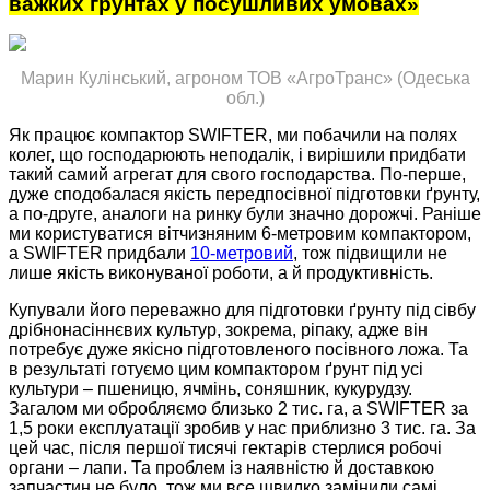
важких ґрунтах у посушливих умовах»
Марин Кулінський, агроном ТОВ «АгроТранс» (Одеська
обл.)
Як працює компактор SWIFTER, ми побачили на полях
колег, що господарюють неподалік, і вирішили придбати
такий самий агрегат для свого господарства. По-перше,
дуже сподобалася якість передпосівної підготовки ґрунту,
а по-друге, аналоги на ринку були значно дорожчі. Раніше
ми користуватися вітчизняним 6-метровим компактором,
а SWIFTER придбали
10-метровий
, тож підвищили не
лише якість виконуваної роботи, а й продуктивність.
Купували його переважно для підготовки ґрунту під сівбу
дрібнонасіннєвих культур, зокрема, ріпаку, адже він
потребує дуже якісно підготовленого посівного ложа. Та
в результаті готуємо цим компактором ґрунт під усі
культури – пшеницю, ячмінь, соняшник, кукурудзу.
Загалом ми обробляємо близько 2 тис. га, а SWIFTER за
1,5 роки експлуатації зробив у нас приблизно 3 тис. га. За
цей час, після першої тисячі гектарів стерлися робочі
органи – лапи. Та проблем із наявністю й доставкою
запчастин не було, тож ми все швидко замінили самі,