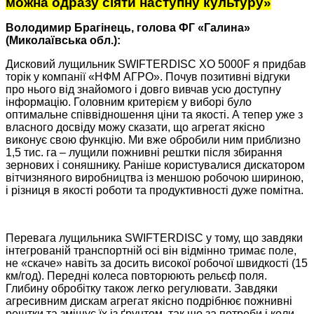
можна одразу сіяти наступну культуру»
Володимир Брагінець, голова ФГ «Галина»
(Миколаївська обл.):
Дисковий лущильник SWIFTERDISC XO 5000F я придбав
торік у компанії «НФМ АГРО». Почув позитивні відгуки
про нього від знайомого і довго вивчав усю доступну
інформацію. Головним критерієм у виборі було
оптимальне співвідношення ціни та якості. А тепер уже з
власного досвіду можу сказати, що агрегат якісно
виконує свою функцію. Ми вже обробили ним приблизно
1,5 тис. га – лущили пожнивні рештки після збирання
зернових і соняшнику. Раніше користувалися дискатором
вітчизняного виробництва із меншою робочою шириною,
і різниця в якості роботи та продуктивності дуже помітна.
Перевага лущильника SWIFTERDISC у тому, що завдяки
інтегрованій транспортній осі він відмінно тримає поле,
не «скаче» навіть за досить високої робочої швидкості (15
км/год). Передні колеса повторюють рельєф поля.
Глибину обробітку також легко регулювати. Завдяки
агресивним дискам агрегат якісно подрібнює пожнивні
рештки та змішує їх із ґрунтом, так що за потреби і коли