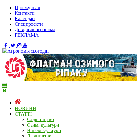
Про журнал
Контакти
Календар
Спецпроекти
Довідник агронома
РЕКЛАМА
НОВИНИ
СТАТТІ
Садівництво
Озимі культури
Нішеві культури
Ягідництво