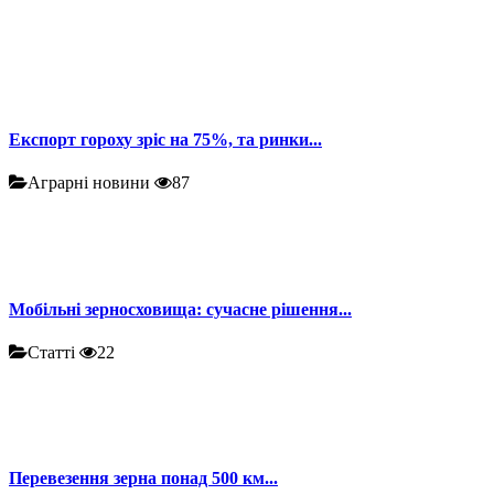
Експорт гороху зріс на 75%, та ринки...
Аграрні новини
87
Мобільні зерносховища: сучасне рішення...
Статті
22
Перевезення зерна понад 500 км...