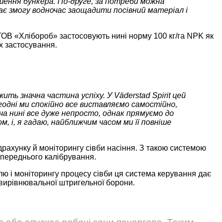
ошення бункера. По-друге, за потреби можна
ає змогу водночас заощадити посівний матеріал і
 ТОВ «Хлібороб» застосовують нині норму 100 кг/га NPK як
їх застосування.
ть значна частина успіху. У Väderstad Spirit цей
годні ми спокійно все виставляємо самостійно,
оча нині все дуже непросто, однак прямуємо до
, і, я гадаю, найближчим часом ми її повніше
драхунку й моніторингу сівби насіння. З такою системою
попереднього калібрування.
лю і моніторингу процесу сівби ця система керування дає
 вирівнювальної штригельної борони.