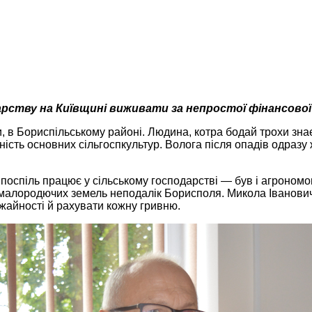
дарству на Київщині виживати за непростої фінансової
 Бориспільському районі. Людина, котра бодай трохи знає ц
ість основних сільгоспкультур. Волога після опадів одразу ж
поспіль працює у сільському господарстві — був і агрономо
алородючих земель неподалік Борисполя. Микола Іванович зі
жайності й рахувати кожну гривню.