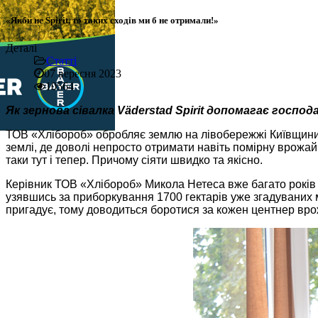
«Якби не Spirit, то таких сходів ми б не отримали!»
Деталі
Статті
07 вересня 2023
10564
Як зернова сівалка Väderstad Spirit допомагає госпо
ТОВ «Хлібороб» обробляє землю на лівобережжі Київщини, в
землі, де доволі непросто отримати навіть помірну врожайн
таки тут і тепер. Причому сіяти швидко та якісно.
Керівник ТОВ «Хлібороб» Микола Нетеса вже багато років 
узявшись за приборкування 1700 гектарів уже згадуваних м
пригадує, тому доводиться боротися за кожен центнер вро