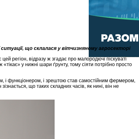
 ситуації, що склалася у вітчизняному агросекторі
ей регіон, відразу ж згадає про малородючі піскуваті
 «тікає» у нижні шари ґрунту, тому сіяти потрібно просто
м, і функціонером, і зрештою став самостійним фермером,
знається, що таких складних часів, як нині, він не