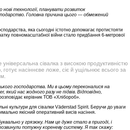
о нові технології, планувати розвиток
осподарство. Головна причина цього — обмежений
осподарства, яка сьогодні істотно допомагає протистояти
чатку повномасштабної війни стало придбання 6-метрової
 Це універсальна сівалка з високою продуктивністю
ю, готує насіннєве ложе, сіє й ущільнює всього за
см.
льського господарства. Ми в цьому переконалися на
, який нас жодного разу не підвів. Відповідно,
розповідає керівник ТОВ «Хлібороб».
ьні культури для сівалки Väderstad Spirit. Беручи до уваги
симально якісний оперативний висів насіння.
уквально у грязюку. Нам це дуже стало в пригоді, і
 розвинули потужну кореневу систему. Я так скажу: