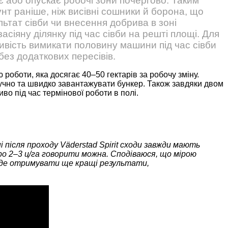
є або опускає робочі зони почергово. Таким
нт раніше, ніж висівні сошники й борона, що
льтат сівби чи внесення добрива в зоні
асіяну ділянку під час сівби на решті площі. Для
ивість вимикати половину машини під час сівби
без додаткових пересівів.
роботи, яка досягає 40–50 гектарів за робочу зміну.
 зручно та швидко завантажувати бункер. Також завдяки двом
иво під час термінової роботи в полі.
і після проходу Väderstad Spirit сходи завжди мають
ро 2–3 ц/га говорити можна. Сподіваюся, що мірою
уде отримувати ще кращі результати,