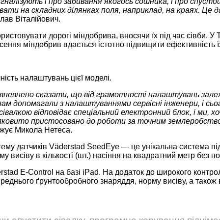
игналізують і про забивання якогось сошника, і про спуст
ати на складних ділянках поля, наприклад, на краях. Це д
лав Віталійович.
ристовувати дорогі міндобрива, вносячи їх під час сівби. У
несення міндобрив вдається істотно підвищити ефективність 
ність налаштувань цієї моделі.
у впевнено сказати, що від грамотності налаштувань залежи
ам допомагали з налаштуваннями сервісні інженери, і сьо
сівалкою відповідає спеціальний електронний блок, і ми, х
цілковито пристосовано до роботи за точним землеробством
жує Микола Нетеса.
стему датчиків Väderstad SeedEye — це унікальна система пі
у висіву в кількості (шт.) насіння на квадратний метр без 
stad E-Control на базі iPad. На додаток до широкого контро
ереднього ґрунтообробного знаряддя, норму висіву, а також