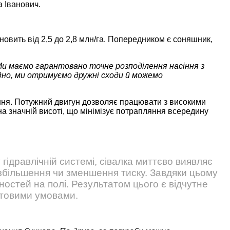
 Іванович.
овить від 2,5 до 2,8 млн/га. Попередником є соняшник,
 Ми маємо гарантовано точне розподілення насіння з
ідно, ми отримуємо дружні сходи й можемо
сіння. Потужний двигун дозволяє працювати з високими
а значній висоті, що мінімізує потрапляння всередину
гідравлічній системі, сівалка миттєво виявляє
збільшення чи зменшення тиску. Завдяки цьому
вностей на полі. Результатом цього є відчутне
унтовими умовами.