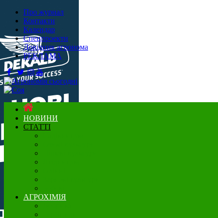
Про журнал
Контакти
Календар
Спецпроекти
Довідник агронома
РЕКЛАМА
НОВИНИ
СТАТТІ
Садівництво
Озимі культури
Нішеві культури
Ягідництво
Олійні
Зернові культури
Бобові
АГРОХІМІЯ
Добрива
Гербіциди