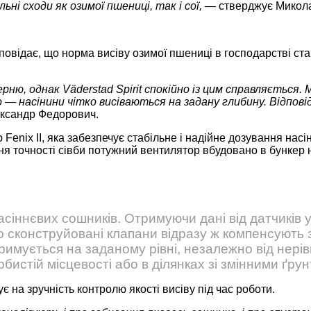
льні сходи як озимої пшениці, так і сої, —
стверджує Микола
відає, що норма висіву озимої пшениці в господарстві стан
ню, однак Väderstad Spirit спокійно із цим справляється.
 — насінини чітко висіваються на задану глибину. Відпов
ександр Федорович.
Fenix II, яка забезпечує стабільне і надійне дозування на
я точності сівби потужний вентилятор вбудовано в бункер н
сіннєвих сошників. Отримуючи дані від датчиків у 
о сконструйовані клапани відразу ж компенсують 
дтримується на заданому рівні, незалежно від нері
орбистій місцевості або в ділянках зі змінними ґр
 на зручність контролю якості висіву під час роботи.