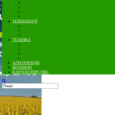
Інсектициди
Фунгіциди
Протруйники
Регулятори росту
ТЕХНОЛОГІЇ
Вирощування
Точне землеробство
Зберігання
ТЕХНІКА
Збереження грунту
Посівна техніка
Захист рослин
Збиральна техніка
АГРОТРЕНДИ
ІНТЕРВ'Ю
КАРТОПЛЯРСТВО