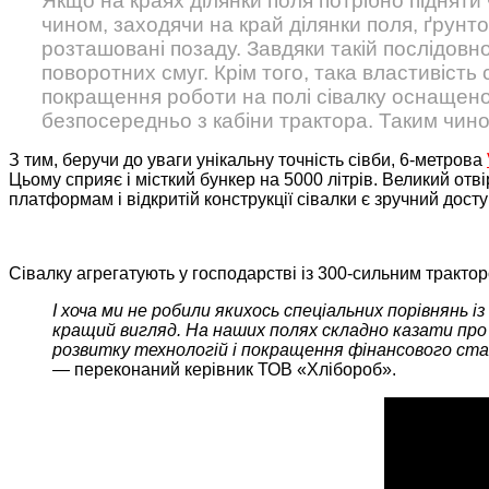
Якщо на краях ділянки поля потрібно підняти
чином, заходячи на край ділянки поля, ґрунт
розташовані позаду. Завдяки такій послідовно
поворотних смуг. Крім того, така властивість 
покращення роботи на полі сівалку оснащено
безпосередньо з кабіни трактора. Таким чино
З тим, беручи до уваги унікальну точність сівби, 6-метрова
Цьому сприяє і місткий бункер на 5000 літрів. Великий отв
платформам і відкритій конструкції сівалки є зручний досту
Сівалку агрегатують у господарстві із 300-сильним трактор
І хоча ми не робили якихось спеціальних порівнянь і
кращий вигляд. На наших полях складно казати про 
розвитку технологій і покращення фінансового ст
—
переконаний керівник ТОВ «Хлібороб».