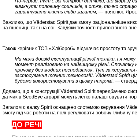
По-перше, тут є всі потрібні датчики, що відразу с
вимкнути половину сошників, а отже, точно спрацюв
гарантувати якість сівби загалом, —
пояснює Ярос
Важливо, що Väderstad Spirit дає змогу раціональніше вико
на пшениці, так і на сої. Завдяки точності припосівного в
Також керівник ТОВ «Хлібороб» відзначає простоту та зруч
Ми мали досвід експлуатації різної техніки, і я мож
момент реалізовано на найвищому рівні. Спочатку н
причому без жодних несподіванок. Тут за керування 
застосування точних технологій. Väderstad Spirit 
будемо використовувати в цьому напрямі, —
стверд
Додамо, що в конструкції Väderstad Spirit передбачено си
датчиків SeedEye аграрії можуть легко налаштовувати норм
Загалом сівалку Spirit оснащено системою керування Väder
змогу під час роботи на полі регулювати робочу глибину п
ДО РЕЧІ