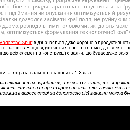
 чи опустити сівалку, програмне керування підніма
ообробне знаряддя гарантовано опуститься на ґру
сті підіймання чи опускання оптимізується й резу
сівалки дозволяє засівати краї поля, не руйнуючи з
 двома розподільними головками, які дають можл
м, оптимізується формування технологічної колії 
Väderstad Spirit
відзначається дуже хорошою продуктивністю 
ір із накриттям, що відчиняється просто із землі, дозволяє
п до всіх елементів конструкції сівалки, що буває дуже важл
ом, а витрата пального становить 7–8 л/га.
з сівалками інших виробників, але маю сказати, що отриман
якийсь істотний приріст врожайності, але, гадаю, десь п
ановища в агросекторі за допомогою цієї машини можна б