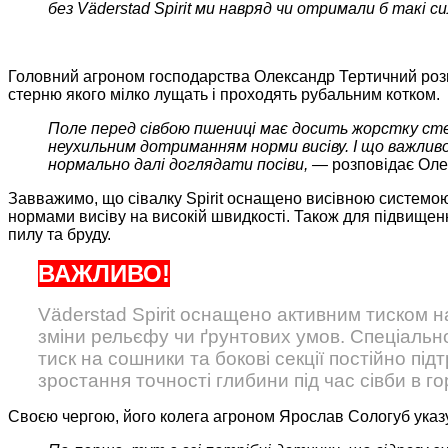
без Väderstad Spirit ми навряд чи отримали б такі си
Головний агроном господарства Олександр Тертичний розпо
стерню якого мілко лущать і проходять рубальним котком.
Поле перед сівбою пшениці має досить жорстку стер
неухильним дотриманням норми висіву. І що важливо
нормально далі доглядати посіви, —
розповідає Ол
Завважимо, що сівалку Spirit оснащено висівною системою 
нормами висіву на високій швидкості. Також для підвищенн
пилу та бруду.
ВАЖЛИВО!
Väderstad Spirit оснащено активним тиском на
зміни рельєфу чи ґрунтових умов. Спеціальн
тиск на сошники та бокові секції постійно пі
зростання точності глибини під час сівби в г
Своєю чергою, його колега агроном Ярослав Сологуб указує