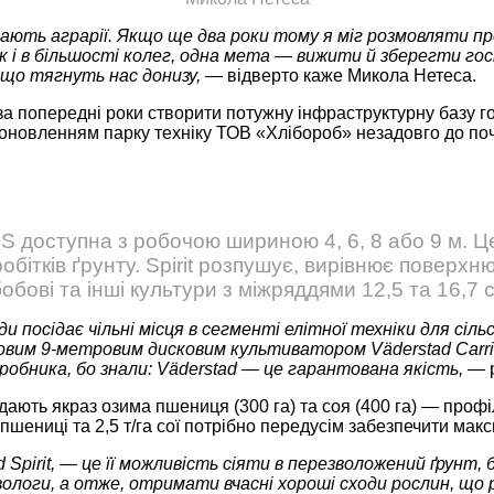
вають аграрії. Якщо ще два роки тому я міг розмовляти пр
як і в більшості колег, одна мета — вижити й зберегти г
, що тягнуть нас донизу, —
відверто каже Микола Нетеса.
за попередні роки створити потужну інфраструктурну базу г
оновленням парку техніку ТОВ «Хлібороб» незадовго до по
 доступна з ро­бо­­­­чою шириною 4, 6, 8 або 9 м.
обітків ґрунту. Spirit розпушує, вирівнює поверхн
обові та інші культури з міжряддями 12,5 та 16,7 
жди посідає чільні місця в сегменті елітної техніки для сі
довим 9-метровим дисковим культиватором Väderstad Carrier
робника, бо знали: Väderstad — це гарантована якість, —
дають якраз озима пшениця (300 га) та соя (400 га) — профіл
шениці та 2,5 т/га сої потрібно передусім забезпечити мак
Spirit, — це її можливість сіяти в перезволожений ґрунт, б
 вологи, а отже, отримати вчасні хороші сходи рослин, що