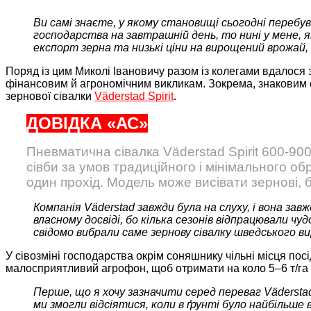
Ви самі знаєте, у якому становищі сьогодні перебу
господарства на завтрашній день, то нині у мене, 
експорт зерна та низькі ціни на вирощений врожай
Поряд із цим Миколі Івановичу разом із колегами вдалося 
фінансовим й агрономічним викликам. Зокрема, знаковим 
зернової сівалки
Väderstad Spirit
.
ДОВІДКА «АС»
Пневматична сівалка Väderstad Spirit 600-900S
сівби за умов традиційного і мінімального обр
один прохід. Модель може висівати зернові, б
Компанія Väderstad завжди була на слуху, і вона зав
власному досвіді, бо кілька сезонів відпрацювали чу
свідомо вибрали саме зернову сівалку шведського ви
У сівозміні господарства окрім соняшнику чільні місця посі
малосприятливий агрофон, щоб отримати на коло 5–6 т/га п
Перше, що я хочу зазначити серед переваг Väderstad 
ми змогли відсіятися, коли в ґрунті було найбільше