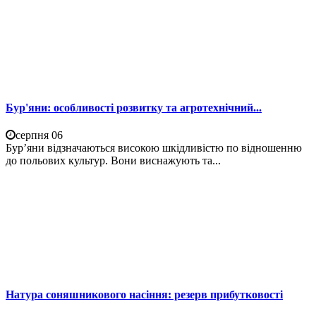
Бур'яни: особливості розвитку та агротехнічний...
серпня 06
Бур’яни відзначаються високою шкідливістю по відношенню
до польових культур. Вони виснажують та...
Натура соняшникового насіння: резерв прибутковості