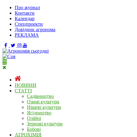
Про журнал
Контакти
Календар
Спецпроекти
Довідник агронома
РЕКЛАМА
НОВИНИ
СТАТТІ
Садівництво
Озимі культури
Нішеві культури
Ягідництво
Олійні
Зернові культури
Бобові
АГРОХІМІЯ