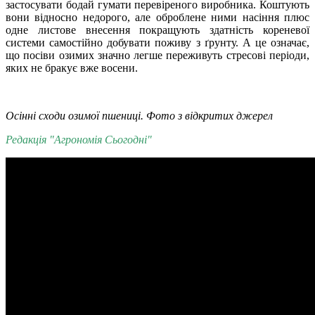
застосувати бодай гумати перевіреного виробника. Коштують
вони відносно недорого, але оброблене ними насіння плюс
одне листове внесення покращують здатність кореневої
системи самостійно добувати поживу з ґрунту. А це означає,
що посіви озимих значно легше переживуть стресові періоди,
яких не бракує вже восени.
Осінні сходи озимої пшениці. Фото з відкритих джерел
Редакція "Агрономія Сьогодні"