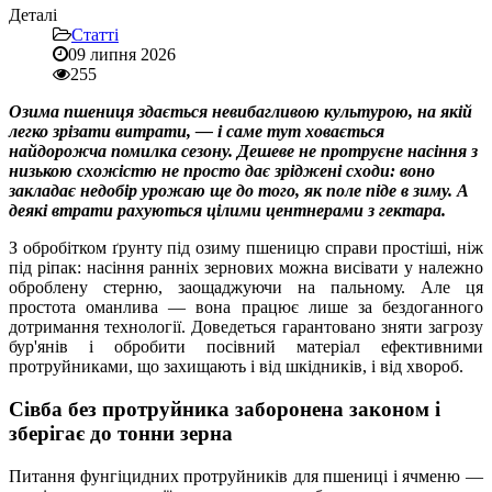
Деталі
Статті
09 липня 2026
255
Озима пшениця здається невибагливою культурою, на якій
легко зрізати витрати, — і саме тут ховається
найдорожча помилка сезону. Дешеве не протруєне насіння з
низькою схожістю не просто дає зріджені сходи: воно
закладає недобір урожаю ще до того, як поле піде в зиму. А
деякі втрати рахуються цілими центнерами з гектара.
З обробітком ґрунту під озиму пшеницю справи простіші, ніж
під ріпак: насіння ранніх зернових можна висівати у належно
оброблену стерню, заощаджуючи на пальному. Але ця
простота оманлива — вона працює лише за бездоганного
дотримання технології. Доведеться гарантовано зняти загрозу
бур'янів і обробити посівний матеріал ефективними
протруйниками, що захищають і від шкідників, і від хвороб.
Сівба без протруйника заборонена законом і
зберігає до тонни зерна
Питання фунгіцидних протруйників для пшениці і ячменю —