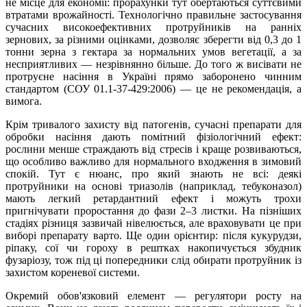
не місце для економії: прорахунки тут обертаються суттєвими
втратами врожайності. Технологічно правильне застосування
сучасних високоефективних протруйників на ранніх
зернових, за різними оцінками, дозволяє зберегти від 0,3 до 1
тонни зерна з гектара за нормальних умов вегетації, а за
несприятливих — незрівнянно більше. До того ж висівати не
протруєне насіння в Україні прямо заборонено чинним
стандартом (СОУ 01.1-37-429:2006) — це не рекомендація, а
вимога.
Крім тривалого захисту від патогенів, сучасні препарати для
обробки насіння дають помітний фізіологічний ефект:
рослини менше страждають від стресів і краще розвиваються,
що особливо важливо для нормального входження в зимовий
спокій. Тут є нюанс, про який знають не всі: деякі
протруйники на основі триазолів (наприклад, тебуконазол)
мають легкий ретардантний ефект і можуть трохи
пригнічувати проростання до фази 2–3 листки. На пізніших
стадіях різниця зазвичай нівелюється, але враховувати це при
виборі препарату варто. Ще один орієнтир: після кукурудзи,
ріпаку, сої чи гороху в рештках накопичується збудник
фузаріозу, тож під ці попередники слід обирати протруйник із
захистом кореневої системи.
Окремий обов'язковий елемент — регулятори росту на