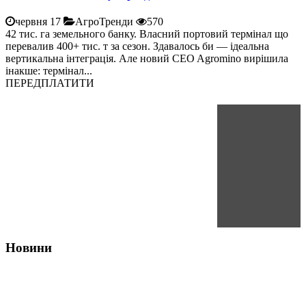
червня 17
АгроТренди
570
42 тис. га земельного банку. Власний портовий термінал що
перевалив 400+ тис. т за сезон. Здавалось би — ідеальна
вертикальна інтеграція. Але новий CEO Agromino вирішила
інакше: термінал...
ПЕРЕДПЛАТИТИ
Новини