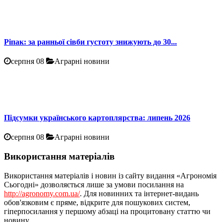
Ріпак: за ранньої сівби густоту знижують до 30...
серпня 08
Аграрні новини
Підсумки українського картоплярства: липень 2026
серпня 08
Аграрні новини
Використання матеріалів
Використання матеріалів і новин із сайту видання «Агрономія
Сьогодні» дозволяється лише за умови посилання на
http://agronomy.com.ua/
. Для новинних та інтернет-видань
обов'язковим є пряме, відкрите для пошукових систем,
гіперпосилання у першому абзаці на процитовану статтю чи
новину.