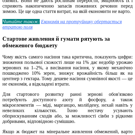
озимих. Вони не дають рослинам перерости, зміцнюють їх і
сприяють накопиченню запасів поживних речовин перед
зимою. Це ще одна стаття витрат, на якій економити не варто.
Читайте також:
Економія на протруйнику обертається
втратою поля
Стартове живлення й гумати рятують за
обмеженого бюджету
Чому якість самого насіння така критична, показують цифри:
зниження польової схожості лише на 1% дає недобір урожаю
зернових на 1–2%, а висівання насіння, у якому механічно
пошкоджено 10% зерен, знижує врожайність більш як на
центнер з гектара. Тому дешеве насіння сумнівної якості — це
не економія, а відкладені втрати.
Для стартового розвитку ранні зернові обов'язково
потребують доступного азоту й фосфору, а також
мікроелементів — міді, марганцю, молібдену, нехай навіть у
невеликих кількостях. Їхню нестачу усувають
обприскуванням сходів або, за можливості сівби з рідкими
добривами, відповідною сумішшю.
Якщо ж бюджет на мінеральне живлення обмежений, варто