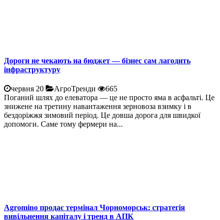
Дороги не чекають на бюджет — бізнес сам лагодить
інфраструктуру
червня 20
АгроТренди
665
Поганий шлях до елеватора — це не просто яма в асфальті. Це
знижене на третину навантаження зерновоза взимку і в
бездоріжжя зимовий період. Це довша дорога для швидкої
допомоги. Саме тому фермери на...
Agromino продає термінал Чорноморськ: стратегія
вивільнення капіталу і тренд в АПК