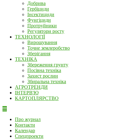
Добрива
Гербіциди
Інсектициди
Фунгіциди
Протруйники
Регулятори росту
ТЕХНОЛОГІЇ
Вирощування
Точне землеробство
Зберігання
ТЕХНІКА
Збереження грунту
Посівна техніка
Захист рослин
Збиральна техніка
АГРОТРЕНДИ
ІНТЕРВ'Ю
КАРТОПЛЯРСТВО
Про журнал
Контакти
Календар
Спецпроекти