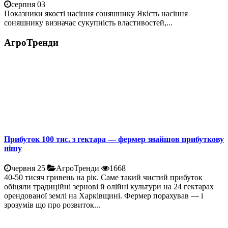
серпня 03
Показники якості насіння соняшнику Якість насіння
соняшнику визначає сукупність властивостей,...
АгроТренди
Прибуток 100 тис. з гектара — фермер знайшов прибуткову
нішу
червня 25
АгроТренди
1668
40-50 тисяч гривень на рік. Саме такий чистий прибуток
обіцяли традиційні зернові й олійні культури на 24 гектарах
орендованої землі на Харківщині. Фермер порахував — і
зрозумів що про розвиток...