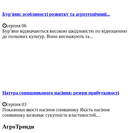
Бур'яни: особливості розвитку та агротехнічний...
серпня 06
Бур’яни відзначаються високою шкідливістю по відношенню
до польових культур. Вони виснажують та...
Натура соняшникового насіння: резерв прибутковості
серпня 03
Показники якості насіння соняшнику Якість насіння
соняшнику визначає сукупність властивостей,...
АгроТренди