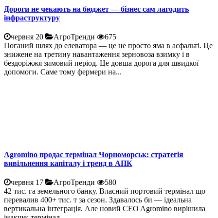
Дороги не чекають на бюджет — бізнес сам лагодить
інфраструктуру
червня 20
АгроТренди
675
Поганий шлях до елеватора — це не просто яма в асфальті. Це
знижене на третину навантаження зерновоза взимку і в
бездоріжжя зимовий період. Це довша дорога для швидкої
допомоги. Саме тому фермери на...
Agromino продає термінал Чорноморськ: стратегія
вивільнення капіталу і тренд в АПК
червня 17
АгроТренди
580
42 тис. га земельного банку. Власний портовий термінал що
перевалив 400+ тис. т за сезон. Здавалось би — ідеальна
вертикальна інтеграція. Але новий CEO Agromino вирішила
інакше: термінал...