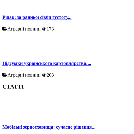
Ріпак: за ранньої сівби густоту...
Аграрні новини
173
Підсумки українського картоплярства:...
Аграрні новини
203
СТАТТІ
Мобільні зерносховища: сучасне рішення...