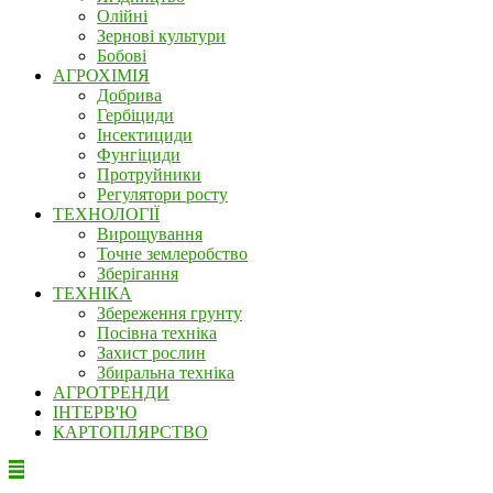
Олійні
Зернові культури
Бобові
АГРОХІМІЯ
Добрива
Гербіциди
Інсектициди
Фунгіциди
Протруйники
Регулятори росту
ТЕХНОЛОГІЇ
Вирощування
Точне землеробство
Зберігання
ТЕХНІКА
Збереження грунту
Посівна техніка
Захист рослин
Збиральна техніка
АГРОТРЕНДИ
ІНТЕРВ'Ю
КАРТОПЛЯРСТВО