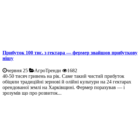
Прибуток 100 тис. з гектара — фермер знайшов прибуткову
нішу
червня 25
АгроТренди
1682
40-50 тисяч гривень на рік. Саме такий чистий прибуток
обіцяли традиційні зернові й олійні культури на 24 гектарах
орендованої землі на Харківщині. Фермер порахував — і
зрозумів що про розвиток...