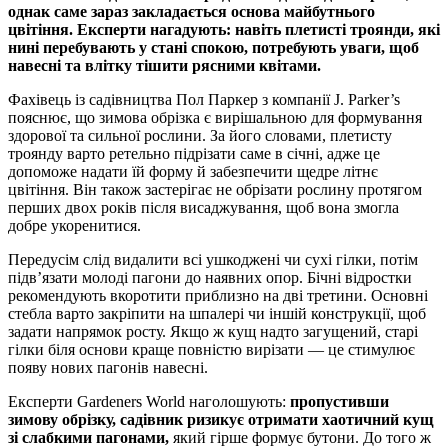
однак саме зараз закладається основа майбутнього
цвітіння. Експерти нагадують: навіть плетисті троянди, які
нині перебувають у стані спокою, потребують уваги, щоб
навесні та влітку тішити рясними квітами.
Фахівець із садівництва Пол Паркер з компанії J. Parker’s
пояснює, що зимова обрізка є вирішальною для формування
здорової та сильної рослини. За його словами, плетисту
троянду варто ретельно підрізати саме в січні, адже це
допоможе надати їй форму й забезпечити щедре літнє
цвітіння. Він також застерігає не обрізати рослину протягом
перших двох років після висаджування, щоб вона змогла
добре укоренитися.
Передусім слід видалити всі ушкоджені чи сухі гілки, потім
підв’язати молоді пагони до наявних опор. Бічні відростки
рекомендують вкоротити приблизно на дві третини. Основні
стебла варто закріпити на шпалері чи іншій конструкції, щоб
задати напрямок росту. Якщо ж кущ надто загущений, старі
гілки біля основи краще повністю вирізати — це стимулює
появу нових пагонів навесні.
Експерти Gardeners World наголошують:
пропустивши
зимову обрізку, садівник ризикує отримати хаотичний кущ
зі слабкими пагонами,
який гірше формує бутони. До того ж