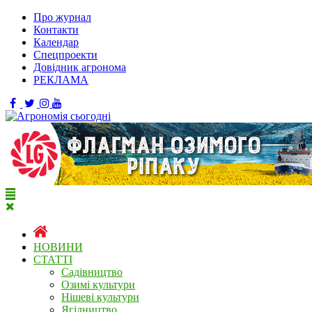
Про журнал
Контакти
Календар
Спецпроекти
Довідник агронома
РЕКЛАМА
НОВИНИ
СТАТТІ
Садівництво
Озимі культури
Нішеві культури
Ягідництво