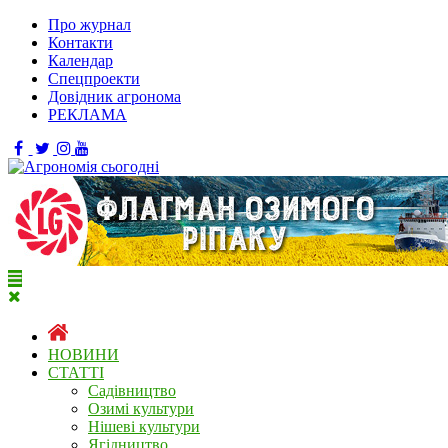
Про журнал
Контакти
Календар
Спецпроекти
Довідник агронома
РЕКЛАМА
НОВИНИ
СТАТТІ
Садівництво
Озимі культури
Нішеві культури
Ягідництво