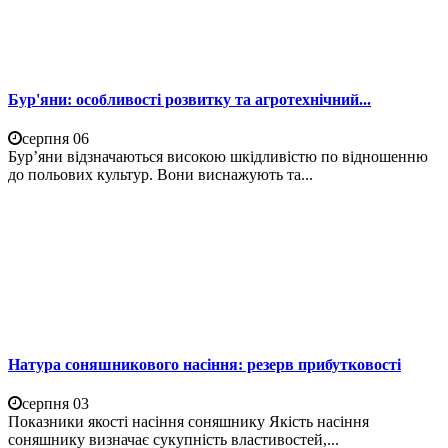
Бур'яни: особливості розвитку та агротехнічний...
серпня 06
Бур’яни відзначаються високою шкідливістю по відношенню
до польових культур. Вони виснажують та...
Натура соняшникового насіння: резерв прибутковості
серпня 03
Показники якості насіння соняшнику Якість насіння
соняшнику визначає сукупність властивостей,...