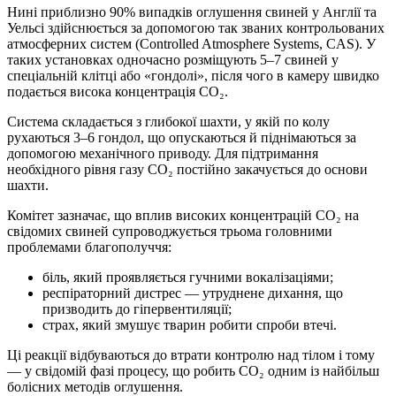
Нині приблизно 90% випадків оглушення свиней у Англії та
Уельсі здійснюється за допомогою так званих контрольованих
атмосферних систем (Controlled Atmosphere Systems, CAS). У
таких установках одночасно розміщують 5–7 свиней у
спеціальній клітці або «гондолі», після чого в камеру швидко
подається висока концентрація CO₂.
Система складається з глибокої шахти, у якій по колу
рухаються 3–6 гондол, що опускаються й піднімаються за
допомогою механічного приводу. Для підтримання
необхідного рівня газу CO₂ постійно закачується до основи
шахти.
Комітет зазначає, що вплив високих концентрацій CO₂ на
свідомих свиней супроводжується трьома головними
проблемами благополуччя:
біль, який проявляється гучними вокалізаціями;
респіраторний дистрес — утруднене дихання, що
призводить до гіпервентиляції;
страх, який змушує тварин робити спроби втечі.
Ці реакції відбуваються до втрати контролю над тілом і тому
— у свідомій фазі процесу, що робить CO₂ одним із найбільш
болісних методів оглушення.