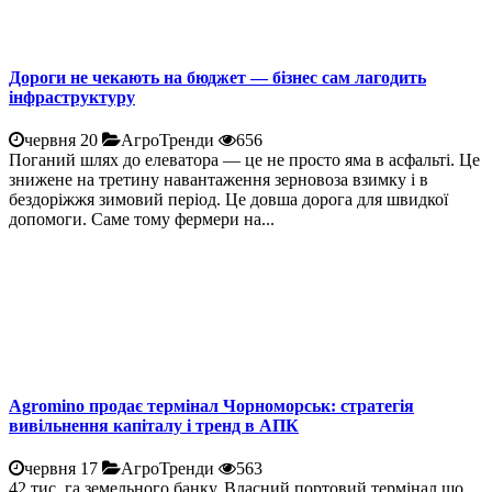
Дороги не чекають на бюджет — бізнес сам лагодить
інфраструктуру
червня 20
АгроТренди
656
Поганий шлях до елеватора — це не просто яма в асфальті. Це
знижене на третину навантаження зерновоза взимку і в
бездоріжжя зимовий період. Це довша дорога для швидкої
допомоги. Саме тому фермери на...
Agromino продає термінал Чорноморськ: стратегія
вивільнення капіталу і тренд в АПК
червня 17
АгроТренди
563
42 тис. га земельного банку. Власний портовий термінал що