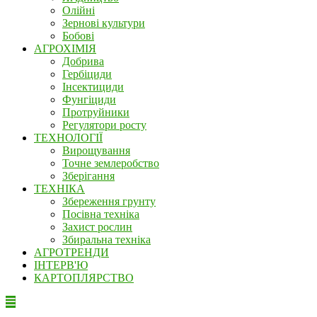
Олійні
Зернові культури
Бобові
АГРОХІМІЯ
Добрива
Гербіциди
Інсектициди
Фунгіциди
Протруйники
Регулятори росту
ТЕХНОЛОГІЇ
Вирощування
Точне землеробство
Зберігання
ТЕХНІКА
Збереження грунту
Посівна техніка
Захист рослин
Збиральна техніка
АГРОТРЕНДИ
ІНТЕРВ'Ю
КАРТОПЛЯРСТВО