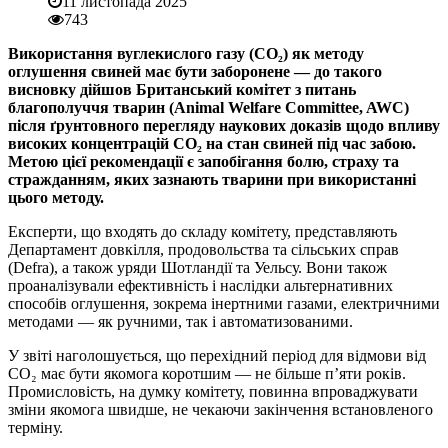
11 листопада 2025
743
Використання вуглекислого газу (CO₂) як методу
оглушення свиней має бути заборонене — до такого
висновку дійшов Британський комітет з питань
благополуччя тварин (Animal Welfare Committee, AWC)
після ґрунтовного перегляду наукових доказів щодо впливу
високих концентрацій CO₂ на стан свиней під час забою.
Метою цієї рекомендації є запобігання болю, страху та
стражданням, яких зазнають тварини при використанні
цього методу.
Експерти, що входять до складу комітету, представляють
Департамент довкілля, продовольства та сільських справ
(Defra), а також уряди Шотландії та Уельсу. Вони також
проаналізували ефективність і наслідки альтернативних
способів оглушення, зокрема інертними газами, електричними
методами — як ручними, так і автоматизованими.
У звіті наголошується, що перехідний період для відмови від
CO₂ має бути якомога коротшим — не більше п’яти років.
Промисловість, на думку комітету, повинна впроваджувати
зміни якомога швидше, не чекаючи закінчення встановленого
терміну.