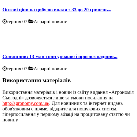
Оптові ціни на цибулю впали з 33 до 20 гривень...
серпня 07
Аграрні новини
Соняшник: 13 млн тонн урожаю і прогноз падіння...
серпня 07
Аграрні новини
Використання матеріалів
Використання матеріалів і новин із сайту видання «Агрономія
Сьогодні» дозволяється лише за умови посилання на
http://agronomy.com.ua/
. Для новинних та інтернет-видань
обов'язковим є пряме, відкрите для пошукових систем,
гіперпосилання у першому абзаці на процитовану статтю чи
новину.