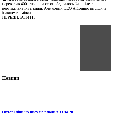
перевалив 400+ тис. т за сезон. Здавалось би — ідеальна
вертикальна інтеграція. Але новий CEO Agromino вирішила
інакше: термінал...
ПЕРЕДПЛАТИТИ
Новини
Оптові ціни на цибулю впали з 33 до 20...