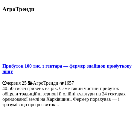
АгроТренди
Прибуток 100 тис. з гектара — фермер знайшов прибуткову
нішу
червня 25
АгроТренди
1657
40-50 тисяч гривень на рік. Саме такий чистий прибуток
обіцяли традиційні зернові й олійні культури на 24 гектарах
орендованої землі на Харківщині. Фермер порахував — і
зрозумів що про розвиток...