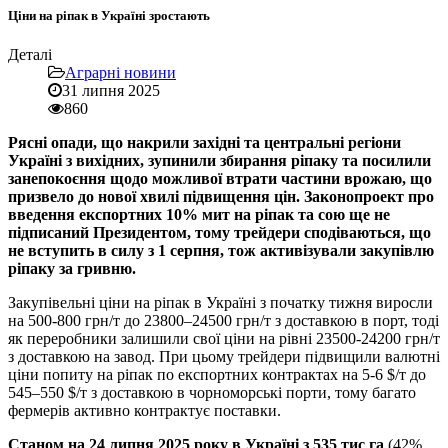
Ціни на ріпак в Україні зростають
Деталі
Аграрні новини
31 липня 2025
860
Рясні опади, що накрили західні та центральні регіони
Україні з вихідних, зупинили збирання ріпаку та посилили
занепокоєння щодо можливої втрати частини врожаю, що
призвело до нової хвилі підвищення цін. Законопроект про
введення експортних 10% мит на ріпак та сою ще не
підписаний Президентом, тому трейдери сподіваються, що
не вступить в силу з 1 серпня, тож активізували закупівлю
ріпаку за гривню.
Закупівельні ціни на ріпак в Україні з початку тижня виросли
на 500-800 грн/т до 23800–24500 грн/т з доставкою в порт, тоді
як переробники залишили свої ціни на рівні 23500-24200 грн/т
з доставкою на завод. При цьому трейдери підвищили валютні
ціни попиту на ріпак по експортних контрактах на 5-6 $/т до
545–550 $/т з доставкою в чорноморські порти, тому багато
фермерів активно контрактує поставки.
Станом на 24 липня 2025 року в Україні з 535 тис га
(42%