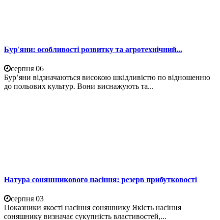
Бур'яни: особливості розвитку та агротехнічний...
серпня 06
Бур’яни відзначаються високою шкідливістю по відношенню
до польових культур. Вони виснажують та...
Натура соняшникового насіння: резерв прибутковості
серпня 03
Показники якості насіння соняшнику Якість насіння
соняшнику визначає сукупність властивостей,...