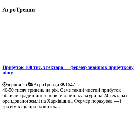
АгроТренди
Прибуток 100 тис. з гектара — фермер знайшов прибуткову
нішу
червня 25
АгроТренди
1647
40-50 тисяч гривень на рік. Саме такий чистий прибуток
обіцяли традиційні зернові й олійні культури на 24 гектарах
орендованої землі на Харківщині. Фермер порахував — і
зрозумів що про розвиток...