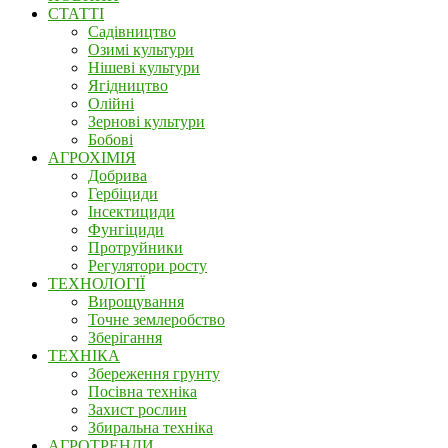
СТАТТІ
Садівництво
Озимі культури
Нішеві культури
Ягідництво
Олійні
Зернові культури
Бобові
АГРОХІМІЯ
Добрива
Гербіциди
Інсектициди
Фунгіциди
Протруйники
Регулятори росту
ТЕХНОЛОГІЇ
Вирощування
Точне землеробство
Зберігання
ТЕХНІКА
Збереження грунту
Посівна техніка
Захист рослин
Збиральна техніка
АГРОТРЕНДИ