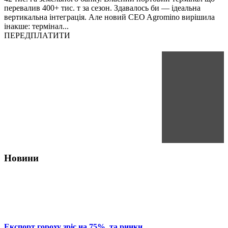
перевалив 400+ тис. т за сезон. Здавалось би — ідеальна
вертикальна інтеграція. Але новий CEO Agromino вирішила
інакше: термінал...
ПЕРЕДПЛАТИТИ
Новини
Експорт гороху зріс на 75%, та ринки...