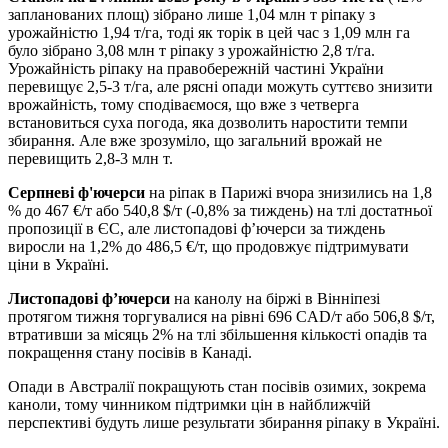
запланованих площ) зібрано лише 1,04 млн т ріпаку з
урожайністю 1,94 т/га, тоді як торік в цей час з 1,09 млн га
було зібрано 3,08 млн т ріпаку з урожайністю 2,8 т/га.
Урожайність ріпаку на правобережній частині України
перевищує 2,5-3 т/га, але рясні опади можуть суттєво знизити
врожайність, тому сподіваємося, що вже з четверга
встановиться суха погода, яка дозволить наростити темпи
збирання. Але вже зрозуміло, що загальний врожай не
перевищить 2,8-3 млн т.
Серпневі ф'ючерси
на ріпак в Парижі вчора знизились на 1,8
% до 467 €/т або 540,8 $/т (-0,8% за тиждень) на тлі достатньої
пропозиції в ЄС, але листопадові ф’ючерси за тиждень
виросли на 1,2% до 486,5 €/т, що продовжує підтримувати
ціни в Україні.
Листопадові ф’ючерси
на канолу на біржі в Вінніпезі
протягом тижня торгувалися на рівні 696 CAD/т або 506,8 $/т,
втративши за місяць 2% на тлі збільшення кількості опадів та
покращення стану посівів в Канаді.
Опади в Австралії покращують стан посівів озимих, зокрема
каноли, тому чинником підтримки цін в найближчій
перспективі будуть лише результати збирання ріпаку в Україні.