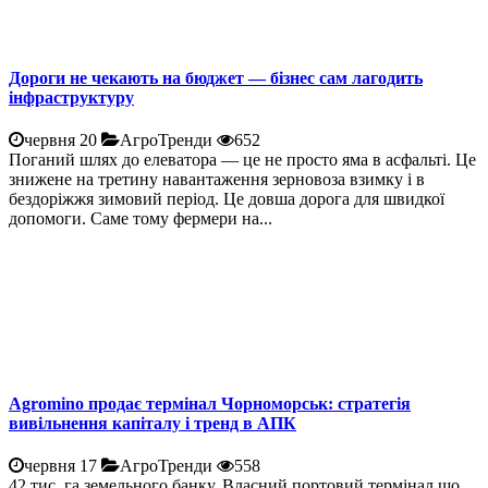
Дороги не чекають на бюджет — бізнес сам лагодить
інфраструктуру
червня 20
АгроТренди
652
Поганий шлях до елеватора — це не просто яма в асфальті. Це
знижене на третину навантаження зерновоза взимку і в
бездоріжжя зимовий період. Це довша дорога для швидкої
допомоги. Саме тому фермери на...
Agromino продає термінал Чорноморськ: стратегія
вивільнення капіталу і тренд в АПК
червня 17
АгроТренди
558
42 тис. га земельного банку. Власний портовий термінал що