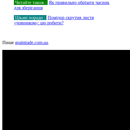
Читайте також :
Як правильно обрізати часник
для зберігання
Цікаві поради :
Помідор скрутив листя
«човником»: що робити?
Пише
graintrade.com.ua
.