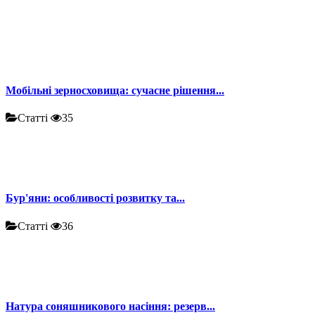
Мобільні зерносховища: сучасне рішення...
Статті
35
Бур'яни: особливості розвитку та...
Статті
36
Натура соняшникового насіння: резерв...