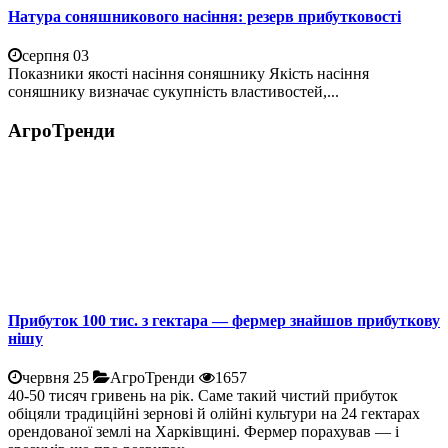
Натура соняшникового насіння: резерв прибутковості
серпня 03
Показники якості насіння соняшнику Якість насіння
соняшнику визначає сукупність властивостей,...
АгроТренди
Прибуток 100 тис. з гектара — фермер знайшов прибуткову
нішу
червня 25
АгроТренди
1657
40-50 тисяч гривень на рік. Саме такий чистий прибуток
обіцяли традиційні зернові й олійні культури на 24 гектарах
орендованої землі на Харківщині. Фермер порахував — і