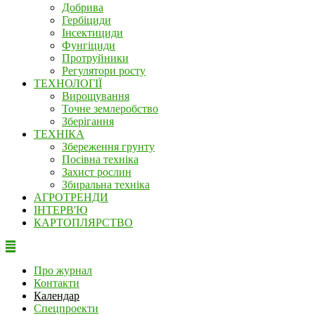
Добрива
Гербіциди
Інсектициди
Фунгіциди
Протруйники
Регулятори росту
ТЕХНОЛОГІЇ
Вирощування
Точне землеробство
Зберігання
ТЕХНІКА
Збереження грунту
Посівна техніка
Захист рослин
Збиральна техніка
АГРОТРЕНДИ
ІНТЕРВ'Ю
КАРТОПЛЯРСТВО
Про журнал
Контакти
Календар
Спецпроекти