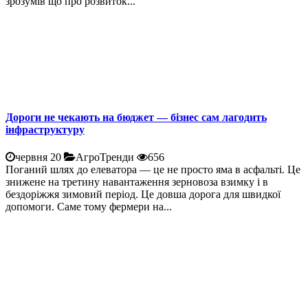
зрозумів що про розвиток...
Дороги не чекають на бюджет — бізнес сам лагодить
інфраструктуру
червня 20
АгроТренди
656
Поганий шлях до елеватора — це не просто яма в асфальті. Це
знижене на третину навантаження зерновоза взимку і в
бездоріжжя зимовий період. Це довша дорога для швидкої
допомоги. Саме тому фермери на...