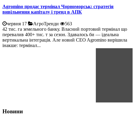
Agromino продає термінал Чорноморськ: стратегія
вивільнення капіталу і тренд в АПК
червня 17
АгроТренди
563
42 тис. га земельного банку. Власний портовий термінал що
перевалив 400+ тис. т за сезон. Здавалось би — ідеальна
вертикальна інтеграція. Але новий CEO Agromino вирішила
інакше: термінал...
Новини