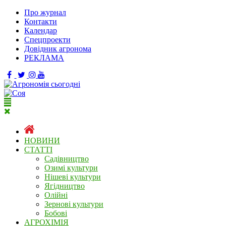
Про журнал
Контакти
Календар
Спецпроекти
Довідник агронома
РЕКЛАМА
НОВИНИ
СТАТТІ
Садівництво
Озимі культури
Нішеві культури
Ягідництво
Олійні
Зернові культури
Бобові
АГРОХІМІЯ