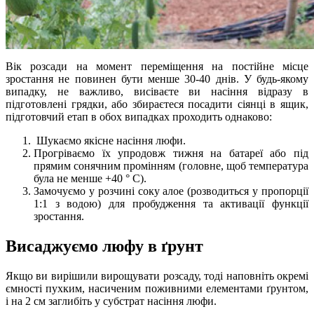
Вік розсади на момент переміщення на постійне місце
зростання не повинен бути менше 30-40 днів. У будь-якому
випадку, не важливо, висіваєте ви насіння відразу в
підготовлені грядки, або збираєтеся посадити сіянці в ящик,
підготовчий етап в обох випадках проходить однаково:
Шукаємо якісне насіння люфи.
Прогріваємо їх упродовж тижня на батареї або під
прямим сонячним промінням (головне, щоб температура
була не менше +40 ° C).
Замочуємо у розчині соку алое (розводиться у пропорції
1:1 з водою) для пробудження та активації функції
зростання.
Висаджуємо люфу в ґрунт
Якщо ви вирішили вирощувати розсаду, тоді наповніть окремі
ємності пухким, насиченим поживними елементами ґрунтом,
і на 2 см заглибіть у субстрат насіння люфи.