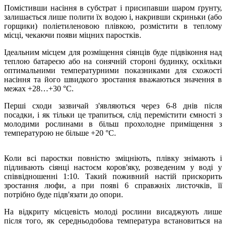
Помістивши насіння в субстрат і присипавши шаром ґрунту,
залишається лише полити їх водою і, накривши скриньки (або
горщики) поліетиленовою плівкою, розмістити в теплому
місці, чекаючи появи міцних паростків.
Ідеальним місцем для розміщення сіянців буде підвіконня над
теплою батареєю або на сонячній стороні будинку, оскільки
оптимальними температурними показниками для схожості
насіння та його швидкого зростання вважаються значення в
межах +28…+30 °C.
Перші сходи зазвичай з'являються через 6-8 днів після
посадки, і як тільки це трапиться, слід перемістити ємності з
молодими рослинами в більш прохолодне приміщення з
температурою не більше +20 °C.
Коли всі паростки повністю зміцніють, плівку знімають і
підливають сіянці настоєм коров'яку, розведеним у воді у
співвідношенні 1:10. Такий поживний настій прискорить
зростання люфи, а при появі 6 справжніх листочків, її
потрібно буде підв'язати до опори.
На відкриту місцевість молоді рослини висаджують лише
після того, як середньодобова температура встановиться на