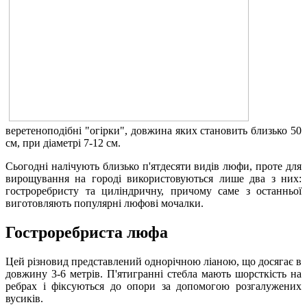
веретеноподібні "огірки", довжина яких становить близько 50
см, при діаметрі 7-12 см.
Сьогодні налічують близько п'ятдесяти видів люфи, проте для
вирощування на городі використовуються лише два з них:
гостроребристу та циліндричну, причому саме з останньої
виготовляють популярні люфові мочалки.
Гостроребриста люфа
Цей різновид представлений однорічною ліаною, що досягає в
довжину 3-6 метрів. П'ятигранні стебла мають шорсткість на
ребрах і фіксуються до опори за допомогою розгалужених
вусиків.