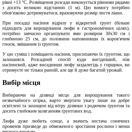
рівні +13 °C. Розміщення розсади виконується рівними рядами
з досить великою відстанню (1 м). Цю вимогу потрібно
обов'язково дотримуватися, враховуючи розмір листя ліани.
При посадці насіння відразу у відкритий ґрунт (більше
підходить для вирощування люфи в гастрономічних цілях),
потрібно завчасно організувати ями розміром 30х30 см і
глибиною 25 см, до половини наповнивши їх коров'ячим
гноєм, змішаним із ґрунтом.
У цю суміш і поміщають насіння, присипаючи їх грунтом, що
залишився. Розсадний спосіб куди вигідніший, ніж
насіннєвий, адже висадивши люфу заздалегідь у горщики, ви
отримуєте не тільки ранній, але ще й дуже багатий урожай.
Вибір місця
Вибираючи на ділянці місце для вирощування такого
незвичайного огірка, варто звертати увагу лише на добре
освітлені та захищені від вітру ділянки з родючим ґрунтом та
досить глибоким заляганням ґрунтових вод.
Люфа дуже любить сонце, а значить нестача сонячних
променів призведе до обмеженого зростання рослини і менш
рясного врожаю.