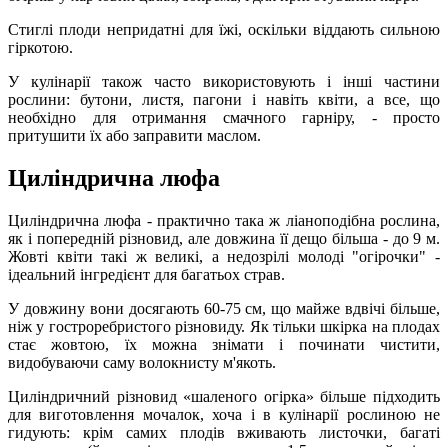
Стиглі плоди непридатні для їжі, оскільки віддають сильною
гіркотою.
У кулінарії також часто використовують і інші частини
рослини: бутони, листя, пагони і навіть квіти, а все, що
необхідно для отримання смачного гарніру, - просто
притушити їх або заправити маслом.
Циліндрична люфа
Циліндрична люфа - практично така ж ліаноподібна рослина,
як і попередній різновид, але довжина її дещо більша - до 9 м.
Жовті квіти такі ж великі, а недозрілі молоді "огірочки" -
ідеальний інгредієнт для багатьох страв.
У довжину вони досягають 60-75 см, що майже вдвічі більше,
ніж у гостроребристого різновиду. Як тільки шкірка на плодах
стає жовтою, їх можна знімати і починати чистити,
видобуваючи саму волокнисту м'якоть.
Циліндричний різновид «шаленого огірка» більше підходить
для виготовлення мочалок, хоча і в кулінарії рослиною не
гидують: крім самих плодів вживають листочки, багаті