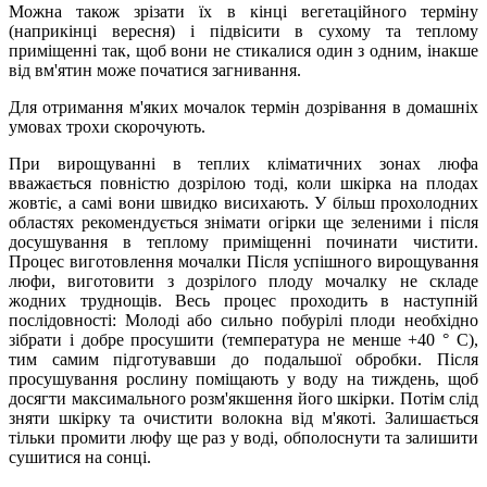
Можна також зрізати їх в кінці вегетаційного терміну
(наприкінці вересня) і підвісити в сухому та теплому
приміщенні так, щоб вони не стикалися один з одним, інакше
від вм'ятин може початися загнивання.
Для отримання м'яких мочалок термін дозрівання в домашніх
умовах трохи скорочують.
При вирощуванні в теплих кліматичних зонах люфа
вважається повністю дозрілою тоді, коли шкірка на плодах
жовтіє, а самі вони швидко висихають. У більш прохолодних
областях рекомендується знімати огірки ще зеленими і після
досушування в теплому приміщенні починати чистити.
Процес виготовлення мочалки Після успішного вирощування
люфи, виготовити з дозрілого плоду мочалку не складе
жодних труднощів. Весь процес проходить в наступній
послідовності: Молоді або сильно побурілі плоди необхідно
зібрати і добре просушити (температура не менше +40 ° С),
тим самим підготувавши до подальшої обробки. Після
просушування рослину поміщають у воду на тиждень, щоб
досягти максимального розм'якшення його шкірки. Потім слід
зняти шкірку та очистити волокна від м'якоті. Залишається
тільки промити люфу ще раз у воді, обполоснути та залишити
сушитися на сонці.