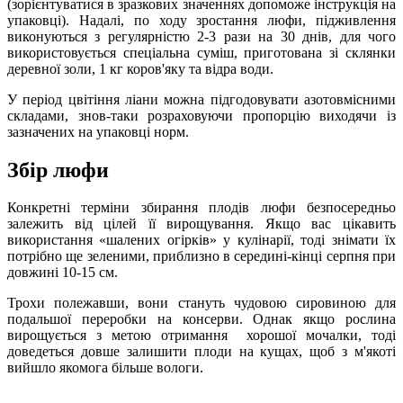
(зорієнтуватися в зразкових значеннях допоможе інструкція на
упаковці). Надалі, по ходу зростання люфи, підживлення
виконуються з регулярністю 2-3 рази на 30 днів, для чого
використовується спеціальна суміш, приготована зі склянки
деревної золи, 1 кг коров'яку та відра води.
У період цвітіння ліани можна підгодовувати азотовмісними
складами, знов-таки розраховуючи пропорцію виходячи із
зазначених на упаковці норм.
Збір люфи
Конкретні терміни збирання плодів люфи безпосередньо
залежить від цілей її вирощування. Якщо вас цікавить
використання «шалених огірків» у кулінарії, тоді знімати їх
потрібно ще зеленими, приблизно в середині-кінці серпня при
довжині 10-15 см.
Трохи полежавши, вони стануть чудовою сировиною для
подальшої переробки на консерви. Однак якщо рослина
вирощується з метою отримання хорошої мочалки, тоді
доведеться довше залишити плоди на кущах, щоб з м'якоті
вийшло якомога більше вологи.