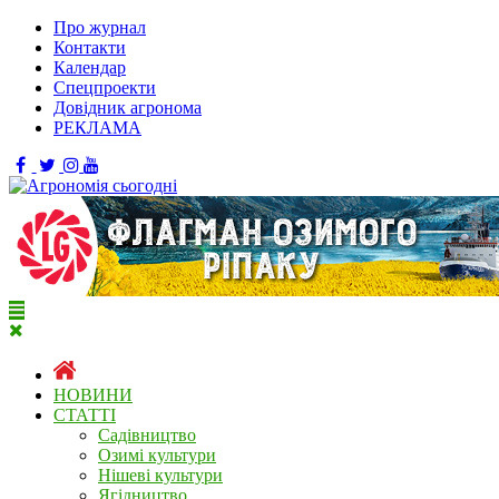
Про журнал
Контакти
Календар
Спецпроекти
Довідник агронома
РЕКЛАМА
НОВИНИ
СТАТТІ
Садівництво
Озимі культури
Нішеві культури
Ягідництво