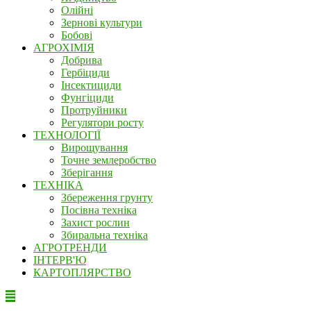
Олійні
Зернові культури
Бобові
АГРОХІМІЯ
Добрива
Гербіциди
Інсектициди
Фунгіциди
Протруйники
Регулятори росту
ТЕХНОЛОГІЇ
Вирощування
Точне землеробство
Зберігання
ТЕХНІКА
Збереження грунту
Посівна техніка
Захист рослин
Збиральна техніка
АГРОТРЕНДИ
ІНТЕРВ'Ю
КАРТОПЛЯРСТВО