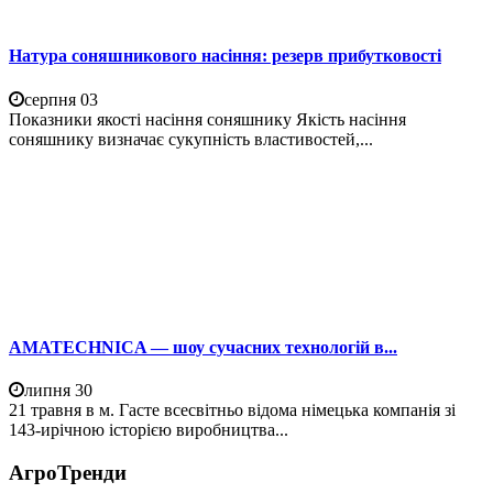
Натура соняшникового насіння: резерв прибутковості
серпня 03
Показники якості насіння соняшнику Якість насіння
соняшнику визначає сукупність властивостей,...
AMATECHNICA — шоу сучасних технологій в...
липня 30
21 травня в м. Гасте всесвітньо відома німецька компанія зі
143-ирічною історією виробництва...
АгроТренди