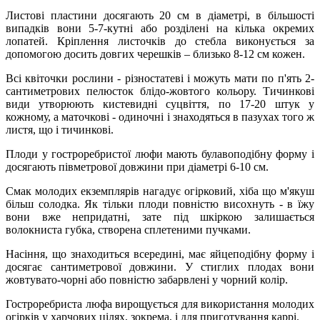
Листові пластини досягають 20 см в діаметрі, в більшості
випадків вони 5-7-кутні або розділені на кілька окремих
лопатей. Кріплення листочків до стебла виконується за
допомогою досить довгих черешків – близько 8-12 см кожен.
Всі квіточки рослини - різностатеві і можуть мати по п'ять 2-
сантиметрових пелюсток блідо-жовтого кольору. Тичинкові
види утворюють кистевидні суцвіття, по 17-20 штук у
кожному, а маточкові - одиночні і знаходяться в пазухах того ж
листя, що і тичинкові.
Плоди у гостроребристої люфи мають булавоподібну форму і
досягають півметрової довжини при діаметрі 6-10 см.
Смак молодих екземплярів нагадує огірковий, хіба що м'якуш
більш солодка. Як тільки плоди повністю висохнуть - в їжу
вони вже непридатні, зате під шкіркою залишається
волокниста губка, створена сплетеними пучками.
Насіння, що знаходиться всередині, має яйцеподібну форму і
досягає сантиметрової довжини. У стиглих плодах вони
жовтувато-чорні або повністю забарвлені у чорний колір.
Гостроребриста люфа вирощується для використання молодих
огірків у харчових цілях, зокрема, і для приготування каррі.