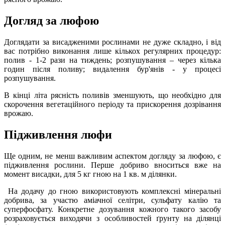
Догляд за люфою
Доглядати за висадженими рослинами не дуже складно, і від
вас потрібно виконання лише кількох регулярних процедур:
полив - 1-2 рази на тиждень; розпушування – через кілька
годин після поливу; видалення бур'янів - у процесі
розпушування.
В кінці літа рясність поливів зменшують, що необхідно для
скорочення вегетаційного періоду та прискорення дозрівання
врожаю.
Підживлення люфи
Ще одним, не менш важливим аспектом догляду за люфою, є
підживлення рослини. Перше добриво вноситься вже на
момент висадки, для 5 кг гною на 1 кв. м ділянки.
На додачу до гною використовують комплексні мінеральні
добрива, за участю аміачної селітри, сульфату калію та
суперфосфату. Конкретне дозування кожного такого засобу
розраховується виходячи з особливостей ґрунту на ділянці