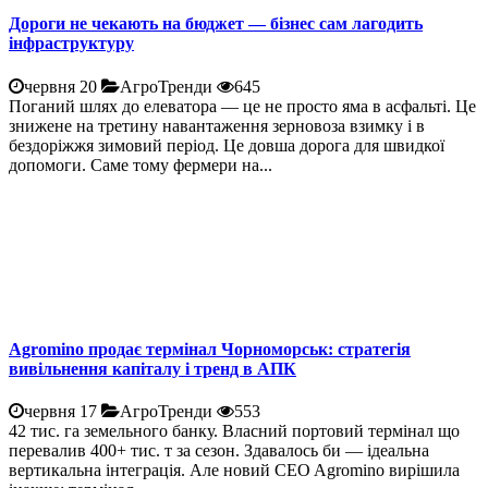
Дороги не чекають на бюджет — бізнес сам лагодить
інфраструктуру
червня 20
АгроТренди
645
Поганий шлях до елеватора — це не просто яма в асфальті. Це
знижене на третину навантаження зерновоза взимку і в
бездоріжжя зимовий період. Це довша дорога для швидкої
допомоги. Саме тому фермери на...
Agromino продає термінал Чорноморськ: стратегія
вивільнення капіталу і тренд в АПК
червня 17
АгроТренди
553
42 тис. га земельного банку. Власний портовий термінал що
перевалив 400+ тис. т за сезон. Здавалось би — ідеальна
вертикальна інтеграція. Але новий CEO Agromino вирішила