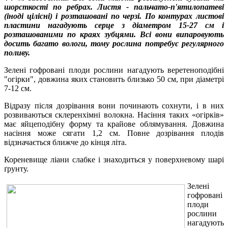
шорсткості по ребрах. Листя - пальчато-п'ятилопатеві
(іноді цілісні) і розташовані по черзі. По контурах листові
пластини нагадують серце з діаметром 15-27 см і
розташованими по краях зубцями. Всі вони випаровують
досить багато вологи, тому рослина потребує регулярного
поливу.
Зелені гофровані плоди рослини нагадують веретеноподібні
"огірки", довжина яких становить близько 50 см, при діаметрі
7-12 см.
Відразу після дозрівання вони починають сохнути, і в них
розвиваються склеренхімні волокна. Насіння таких «огірків»
має яйцеподібну форму та крайове облямування. Довжина
насіння може сягати 1,2 см. Повне дозрівання плодів
відзначається ближче до кінця літа.
Кореневище ліани слабке і знаходиться у поверхневому шарі
ґрунту.
Зелені
гофровані
плоди
рослини
нагадують