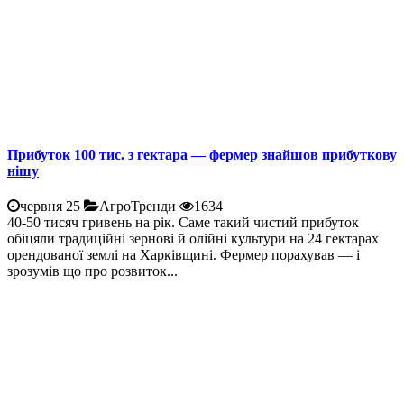
Прибуток 100 тис. з гектара — фермер знайшов прибуткову
нішу
червня 25
АгроТренди
1634
40-50 тисяч гривень на рік. Саме такий чистий прибуток
обіцяли традиційні зернові й олійні культури на 24 гектарах
орендованої землі на Харківщині. Фермер порахував — і
зрозумів що про розвиток...