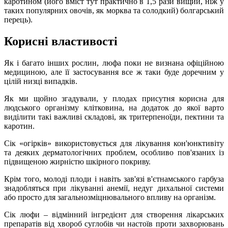
каротином (його вміст тут практично в 1,5 рази вищий, ніж у
таких популярних овочів, як морква та солодкий) болгарський
перець).
Корисні властивості
Як і багато інших рослин, люфа поки не визнана офіційною
медициною, але її застосування все ж таки буде доречним у
цілій низці випадків.
Як ми щойно згадували, у плодах присутня корисна для
людського організму клітковина, на додаток до якої варто
виділити такі важливі складові, як тритерпеноїди, пектини та
каротин.
Сік «огірків» використовується для лікування кон'юнктивіту
та деяких дерматологічних проблем, особливо пов'язаних із
підвищеною жирністю шкірного покриву.
Крім того, молоді плоди і навіть зав'язі в'єтнамського гарбуза
знадобляться при лікуванні анемії, недуг дихальної системи
або просто для загальнозміцнювального впливу на організм.
Сік люфи – відмінний інгредієнт для створення лікарських
препаратів від хвороб суглобів чи настоїв проти захворювань