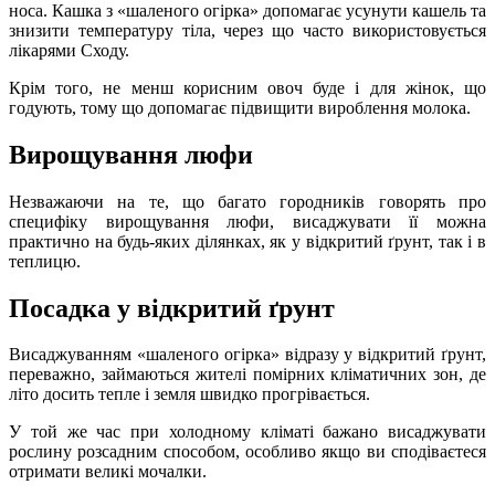
носа. Кашка з «шаленого огірка» допомагає усунути кашель та
знизити температуру тіла, через що часто використовується
лікарями Сходу.
Крім того, не менш корисним овоч буде і для жінок, що
годують, тому що допомагає підвищити вироблення молока.
Вирощування люфи
Незважаючи на те, що багато городників говорять про
специфіку вирощування люфи, висаджувати її можна
практично на будь-яких ділянках, як у відкритий ґрунт, так і в
теплицю.
Посадка у відкритий ґрунт
Висаджуванням «шаленого огірка» відразу у відкритий ґрунт,
переважно, займаються жителі помірних кліматичних зон, де
літо досить тепле і земля швидко прогрівається.
У той же час при холодному кліматі бажано висаджувати
рослину розсадним способом, особливо якщо ви сподіваєтеся
отримати великі мочалки.