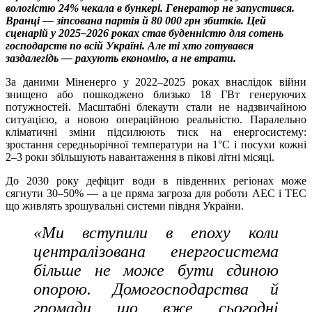
вологістю 24% чекала в бункері. Генератор не запустився.
Вранці — зіпсована партія й 80 000 грн збитків. Цей
сценарій у 2025–2026 роках став буденністю для сотень
господарств по всій Україні. Але ті хто готувався
заздалегідь — рахують економію, а не втрати.
За даними Міненерго у 2022–2025 роках внаслідок війни
знищено або пошкоджено близько 18 ГВт генеруючих
потужностей. Масштабні блекаути стали не надзвичайною
ситуацією, а
новою
операційною реальністю. Паралельно
кліматичні зміни підсилюють тиск на енергосистему:
зростання середньорічної температури на 1°C і посухи кожні
2–3 роки збільшують навантаження в пікові літні місяці.
До 2030 року дефіцит води в південних регіонах може
сягнути 30–50% — а це пряма загроза для роботи АЕС і ТЕС
що живлять зрошувальні системи півдня України.
«Ми вступили в епоху коли
централізована енергосистема
більше не може бути єдиною
опорою. Домогосподарства й
громади що вже сьогодні