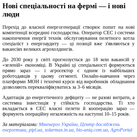
Нові спеціальності на фермі — і нові
люди
Перехід до власної енергогенерації створює попит на нові
компетенції всередині господарства. Оператор СЕС і системи
накопичення енергії технік обслуговування пелетного котла
спеціаліст з енергоаудиту — ці позиції вже з'являються у
вакансіях великих агрохолдингів.
До 2030 року у світі прогнозується до 18 млн вакансій у
«зеленій» економіці. В Україні ці спеціальності формуються
прямо зараз — і агросектор є одним із найбільших
роботодавців у цьому сегменті. Онлайн-навчання через
платформи МОН і технічні курси від виробників обладнання
дозволяють перекваліфікуватись за 3–6 місяців.
Адаптація до енергетичного дефіциту — не разові витрати, а
системна інвестиція у стійкість господарства. Ті хто
вкладається в СЕС власні пелети й кооперацію зараз —
формують операційну незалежність на наступні 10–15 років.
За матеріалами:
Міненерго України, Центр досліджень
енергетики, pipl.ua, solarmax.in.ua, bio-uniq.com.ua, AgroPortal