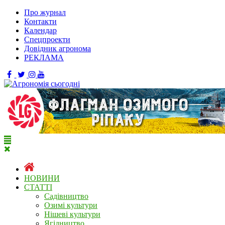
Про журнал
Контакти
Календар
Спецпроекти
Довідник агронома
РЕКЛАМА
НОВИНИ
СТАТТІ
Садівництво
Озимі культури
Нішеві культури
Ягідництво