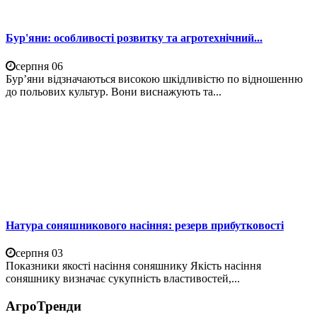
Бур'яни: особливості розвитку та агротехнічний...
серпня 06
Бур’яни відзначаються високою шкідливістю по відношенню
до польових культур. Вони виснажують та...
Натура соняшникового насіння: резерв прибутковості
серпня 03
Показники якості насіння соняшнику Якість насіння
соняшнику визначає сукупність властивостей,...
АгроТренди