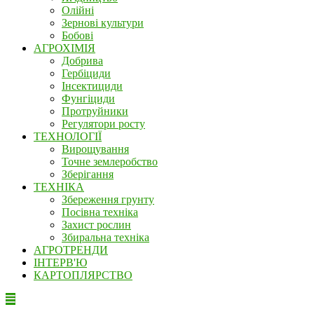
Олійні
Зернові культури
Бобові
АГРОХІМІЯ
Добрива
Гербіциди
Інсектициди
Фунгіциди
Протруйники
Регулятори росту
ТЕХНОЛОГІЇ
Вирощування
Точне землеробство
Зберігання
ТЕХНІКА
Збереження грунту
Посівна техніка
Захист рослин
Збиральна техніка
АГРОТРЕНДИ
ІНТЕРВ'Ю
КАРТОПЛЯРСТВО