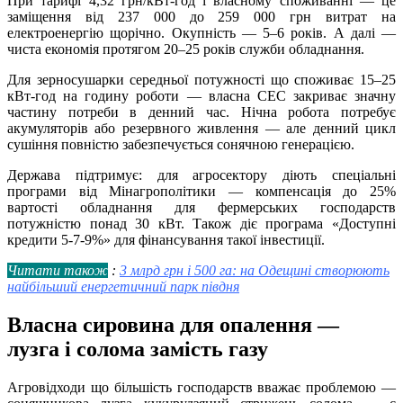
При тарифі 4,32 грн/кВт-год і власному споживанні — це
заміщення від 237 000 до 259 000 грн витрат на
електроенергію щорічно. Окупність — 5–6 років. А далі —
чиста економія протягом 20–25 років служби обладнання.
Для зерносушарки середньої потужності що споживає 15–25
кВт-год на годину роботи — власна СЕС закриває значну
частину потреби в денний час. Нічна робота потребує
акумуляторів або резервного живлення — але денний цикл
сушіння повністю забезпечується сонячною генерацією.
Держава підтримує: для агросектору діють спеціальні
програми від Мінагрополітики — компенсація до 25%
вартості обладнання для фермерських господарств
потужністю понад 30 кВт. Також діє програма «Доступні
кредити 5-7-9%» для фінансування такої інвестиції.
Читати також
:
3 млрд грн і 500 га: на Одещині створюють
найбільший енергетичний парк півдня
Власна сировина для опалення —
лузга і солома замість газу
Агровідходи що більшість господарств вважає проблемою —