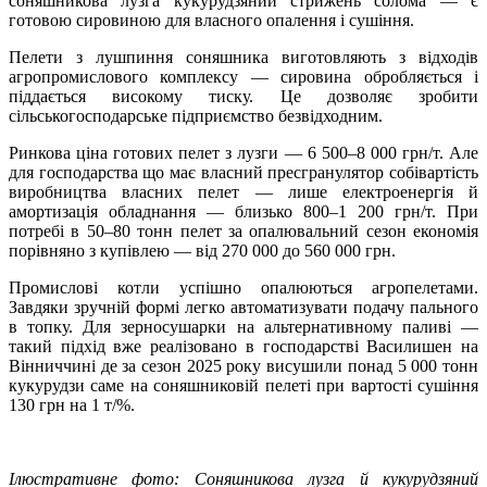
соняшникова лузга кукурудзяний стрижень солома — є
готовою сировиною для власного опалення і сушіння.
Пелети з лушпиння соняшника виготовляють з відходів
агропромислового комплексу — сировина обробляється і
піддається високому тиску. Це дозволяє зробити
сільськогосподарське підприємство безвідходним.
Ринкова ціна готових пелет з лузги — 6 500–8 000 грн/т. Але
для господарства що має власний пресгранулятор собівартість
виробництва власних пелет — лише електроенергія й
амортизація обладнання — близько 800–1 200 грн/т. При
потребі в 50–80 тонн пелет за опалювальний сезон економія
порівняно з купівлею — від 270 000 до 560 000 грн.
Промислові котли успішно опалюються агропелетами.
Завдяки зручній формі легко автоматизувати подачу пального
в топку. Для зерносушарки на альтернативному паливі —
такий підхід вже реалізовано в господарстві Василишен на
Вінниччині де за сезон 2025 року висушили понад 5 000 тонн
кукурудзи саме на соняшниковій пелеті при вартості сушіння
130 грн на 1 т/%.
Ілюстративне фото: Соняшникова лузга й кукурудзяний