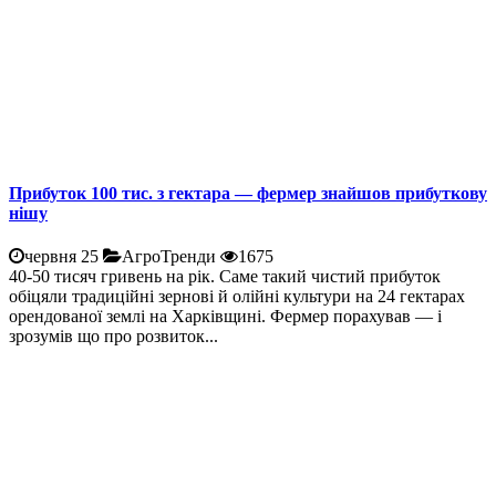
Прибуток 100 тис. з гектара — фермер знайшов прибуткову
нішу
червня 25
АгроТренди
1675
40-50 тисяч гривень на рік. Саме такий чистий прибуток
обіцяли традиційні зернові й олійні культури на 24 гектарах
орендованої землі на Харківщині. Фермер порахував — і
зрозумів що про розвиток...