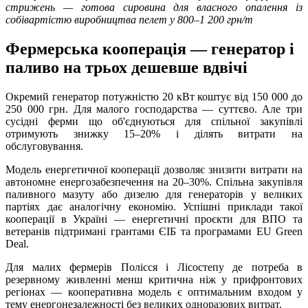
стрижень — готова сировина для власного опалення із
собівартістю виробництва пелет у 800–1 200 грн/т
Фермерська кооперація — генератор і
паливо на трьох дешевше вдвічі
Окремий генератор потужністю 20 кВт коштує від 150 000 до
250 000 грн. Для малого господарства — суттєво. Але три
сусідні ферми що об'єднуються для спільної закупівлі
отримують знижку 15–20% і ділять витрати на
обслуговування.
Модель енергетичної кооперації дозволяє знизити витрати на
автономне енергозабезпечення на 20–30%. Спільна закупівля
паливного мазуту або дизелю для генераторів у великих
партіях дає аналогічну економію. Успішні приклади такої
кооперації в Україні — енергетичні проєкти для ВПО та
ветеранів підтримані грантами ЄІБ та програмами EU Green
Deal.
Для малих фермерів Полісся і Лісостепу де потреба в
резервному живленні менш критична ніж у прифронтових
регіонах — кооперативна модель є оптимальним входом у
тему енергонезалежності без великих одноразових витрат.