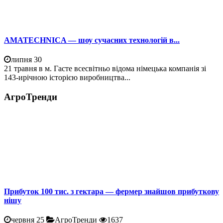
AMATECHNICA — шоу сучасних технологій в...
липня 30
21 травня в м. Гасте всесвітньо відома німецька компанія зі
143-ирічною історією виробництва...
АгроТренди
Прибуток 100 тис. з гектара — фермер знайшов прибуткову
нішу
червня 25
АгроТренди
1637