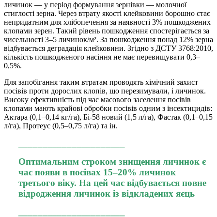
личинок — у період формування зернівки — молочної
стиглості зерна. Через втрату якості клейковини борошно стає
непридатним для хлібопечення за наявності 3% пошкоджених
клопами зерен. Такий рівень пошкодження спостерігається за
чисельності 3–5 личинок/м². За пошкодження понад 12% зерна
відбувається деградація клейковини. Згідно з ДСТУ 3768:2010,
кількість пошкодженого насіння не має перевищувати 0,3–
0,5%.
Для запобігання таким втратам проводять хімічний захист
посівів проти дорослих клопів, що перезимували, і личинок.
Високу ефективність під час масового заселення посівів
клопами мають крайові обробки посівів одним з інсектицидів:
Актара (0,1–0,14 кг/га), Бі-58 новий (1,5 л/га), Фастак (0,1–0,15
л/га), Протеус (0,5–0,75 л/га) та ін.
______________________
Оптимальним строком знищення личинок є
час появи в посівах 15–20% личинок
третього віку. На цей час відбувається повне
відродження личинок із відкладених яєць
______________________