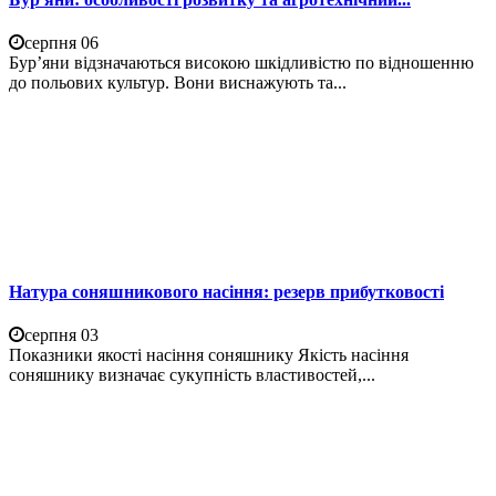
серпня 06
Бур’яни відзначаються високою шкідливістю по відношенню
до польових культур. Вони виснажують та...
Натура соняшникового насіння: резерв прибутковості
серпня 03
Показники якості насіння соняшнику Якість насіння
соняшнику визначає сукупність властивостей,...