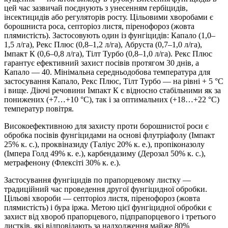
цей час зазвичай поєднують з унесенням гербіцидів,
інсектицидів або регуляторів росту. Цільовими хворобами є
борошниста роса, септоріоз листя, піренофороз (жовта
плямистість). Застосовують один із фунгіцидів: Капало (1,0–
1,5 л/га), Рекс Плюс (0,8–1,2 л/га), Абруста (0,7–1,0 л/га),
Імпакт К (0,6–0,8 л/га), Тілт Турбо (0,8–1,0 л/га). Рекс Плюс
гарантує ефективний захист посівів протягом 30 днів, а
Капало — 40. Мінімальна середньодобова температура для
застосування Капало, Рекс Плюс, Тілт Турбо — на рівні + 5 °С
і вище. Діючі речовини Імпакт К є відносно стабільними як за
понижених (+7…+10 °С), так і за оптимальних (+18…+22 °С)
температур повітря.
Високоефективною для захисту проти борошнистої роси є
обробка посівів фунгіцидами на основі флутріафолу (Імпакт
25% к. с.), проквіназиду (Таліус 20% к. е.), пропіконазолу
(Імпера Голд 49% к. е.), карбендазиму (Дерозал 50% к. с.),
метрафенону (Флексіті 30% к. е.).
Застосування фунгіцидів по прапорцевому листку —
традиційний час проведення другої фунгіцидної обробки.
Цільові хвороби — септоріоз листя, піренофороз (жовта
плямистість) і бура іржа. Метою цієї фунгіцидної обробки є
захист від хвороб прапорцевого, підпрапорцевого і третього
листків, які відповідають за надходження майже 80%