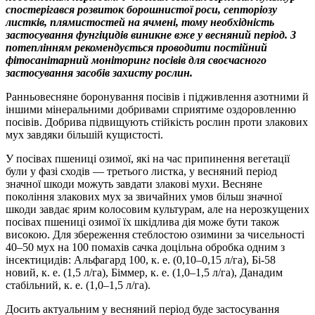
спостерігався розвиток борошнистої роси, септоріозу
листків, плямистостей на ячмені, тому необхідність
застосування фунгіцидів виникне вже у весняний період. З
потеплінням рекомендується проводити постійний
фітосанітарний моніторинг посівів для своєчасного
застосування засобів захисту рослин.
Ранньовесняне боронування посівів і підживлення азотними й
іншими мінеральними добривами сприятиме оздоровленню
посівів. Добрива підвищують стійкість рослин проти злакових
мух завдяки більшій кущистості.
У посівах пшениці озимої, які на час припинення вегетації
були у фазі сходів — третього листка, у весняний період
значної шкоди можуть завдати злакові мухи. Весняне
покоління злакових мух за звичайних умов більш значної
шкоди завдає ярим колосовим культурам, але на нерозкущених
посівах пшениці озимої їх шкідлива дія може бути також
високою. Для збереження стеблостою озимини за чисельності
40–50 мух на 100 помахів сачка доцільна обробка одним з
інсектицидів: Альфагард 100, к. е. (0,10–0,15 л/га), Бі-58
новий, к. е. (1,5 л/га), Біммер, к. е. (1,0–1,5 л/га), Данадим
стабільний, к. е. (1,0–1,5 л/га).
Досить актуальним у весняний період буде застосування