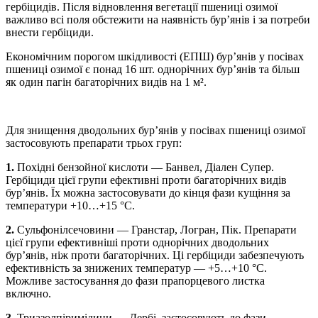
гербіцидів. Після відновлення вегетації пшениці озимої
важливо всі поля обстежити на наявність бур’янів і за потреби
внести гербіциди.
Економічним порогом шкідливості (ЕПШ) бур’янів у посівах
пшениці озимої є понад 16 шт. однорічних бур’янів та більш
як один пагін багаторічних видів на 1 м².
Для знищення дводольних бур’янів у посівах пшениці озимої
застосовують препарати трьох груп:
1.
Похідні бензойної кисло­­­­­ти — Банвел, Діален Супер.
Гербіциди цієї групи ефективні проти багаторічних видів
бур’янів. Їх можна застосовувати до кінця фази кущіння за
температури +10…+15 °С.
2.
Сульфонілсечовини — Гранстар, Логран, Пік. Препарати
цієї групи ефективніші проти однорічних дводольних
бур’янів, ніж проти багаторічних. Ці гербіциди забезпечують
ефективність за знижених температур — +5…+10 °С.
Можливе застосування до фази прапорцевого листка
включно.
3.
Триазолпіримідини — Дербі, застосовують до фази