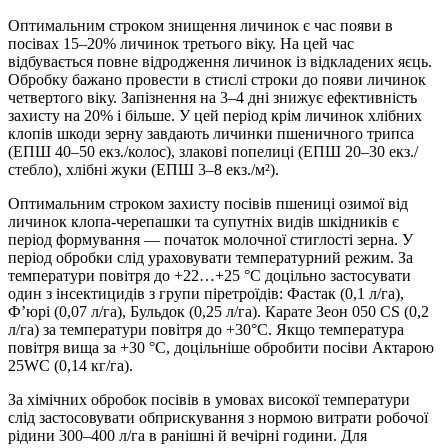
Оптимальним строком знищення личинок є час появи в
посівах 15–20% личинок третього віку. На цей час
відбувається повне відродження личинок із відкладених яєць.
Обробку бажано провести в стислі строки до появи личинок
четвертого віку. Запізнення на 3–4 дні знижує ефективність
захисту на 20% і більше. У цей період крім личинок хлібних
клопів шкоди зерну завдають личинки пшеничного трипса
(ЕПШ 40–50 екз./колос), злакові попелиці (ЕПШ 20–30 екз./
стебло), хлібні жуки (ЕПШ 3–8 екз./м²).
Оптимальним строком захисту посівів пшениці озимої від
личинок клопа-черепашки та супутніх видів шкідників є
період формування — початок молочної стиглості зерна. У
період обробки слід ураховувати температурний режим. За
температури повітря до +22…+25 °С доцільно застосувати
один з інсектицидів з групи піретроїдів: Фастак (0,1 л/га),
Ф’юрі (0,07 л/га), Бульдок (0,25 л/га). Карате Зеон 050 CS (0,2
л/га) за температури повітря до +30°С. Якщо температура
повітря вища за +30 °С, доцільніше обробити посіви Актарою
25WC (0,14 кг/га).
За хімічних обробок посівів в умовах високої температури
слід застосовувати обприскування з нормою витрати робочої
рідини 300–400 л/га в ранішні й вечірні години. Для