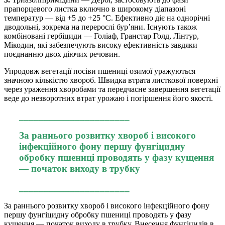
прапорцевого листка включно в широкому діапазоні
температур — від +5 до +25 °С. Ефективно діє на однорічні
дводольні, зокрема на перерослі бур’яни. Існують також
комбіновані гербіциди — Голіаф, Гранстар Голд, Лінтур,
Мікодин, які забезпечують високу ефективність завдяки
поєднанню двох діючих речовин.
Упродовж вегетації посіви пшениці озимої уражуються
значною кількістю хвороб. Швидка втрата листкової поверхні
через ураження хворобами та передчасне завершення вегетації
веде до незворотних втрат урожаю і погіршення його якості.
______________________
За раннього розвитку хвороб і високого
інфекційного фону першу фунгіцидну
обробку пшениці проводять у фазу кущення
— початок виходу в трубку
______________________
За раннього розвитку хвороб і високого інфекційного фону
першу фунгіцидну обробку пшениці проводять у фазу
кущення — початок виходу в трубку. Внесення фунгіцидів в