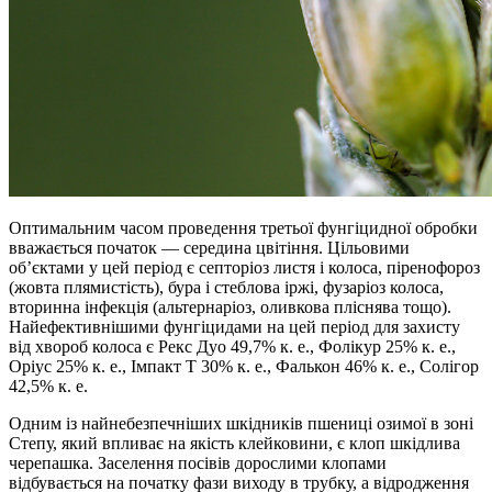
Оптимальним часом проведення третьої фунгіцидної обробки
вважається початок — середина цвітіння. Цільовими
об’єктами у цей період є септоріоз листя і колоса, піренофороз
(жовта плямистість), бура і стеблова іржі, фузаріоз колоса,
вторинна інфекція (альтернаріоз, оливкова пліснява тощо).
Найефективнішими фунгіцидами на цей період для захисту
від хвороб колоса є Рекс Дуо 49,7% к. е., Фолікур 25% к. е.,
Оріус 25% к. е., Імпакт Т 30% к. е., Фалькон 46% к. е., Солігор
42,5% к. е.
Одним із найнебезпечніших шкідників пшениці озимої в зоні
Степу, який впливає на якість клейковини, є клоп шкідлива
черепашка. Заселення посівів дорослими клопами
відбувається на початку фази виходу в трубку, а відродження