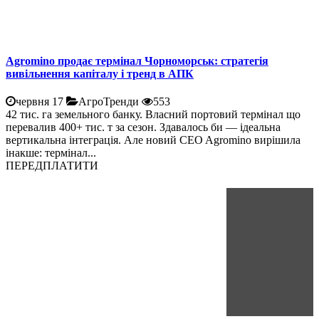
Agromino продає термінал Чорноморськ: стратегія
вивільнення капіталу і тренд в АПК
червня 17
АгроТренди
553
42 тис. га земельного банку. Власний портовий термінал що
перевалив 400+ тис. т за сезон. Здавалось би — ідеальна
вертикальна інтеграція. Але новий CEO Agromino вирішила
інакше: термінал...
ПЕРЕДПЛАТИТИ