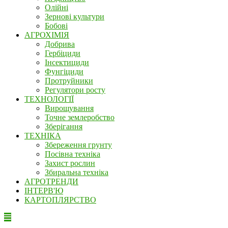
Олійні
Зернові культури
Бобові
АГРОХІМІЯ
Добрива
Гербіциди
Інсектициди
Фунгіциди
Протруйники
Регулятори росту
ТЕХНОЛОГІЇ
Вирощування
Точне землеробство
Зберігання
ТЕХНІКА
Збереження грунту
Посівна техніка
Захист рослин
Збиральна техніка
АГРОТРЕНДИ
ІНТЕРВ'Ю
КАРТОПЛЯРСТВО