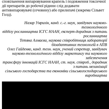
сповільнення випаровування крапель і подовження токсичної
дії препаратів до робочої рідини слід додавати
антивипаровувачі (сечовину) або прили­­пачі (зокрема Сільвет
Голд).
Назар Умрихін, канд. с.-г. наук, завідувач науково-
технологічного
відділу рослинництва ІСГС НААН, експерт-дорадник з питань
рослинництва
Тетяна Алмаєва, наукова співробітниця лабораторії
біоадаптивних технологій в АПВ
Олег Гайденко, канд. техн. наук, учений секретар, завідувач
науково-технологічного відділу маркетингу та наукового
забезпечення
трансферу інновацій ІСГС НААН, ст. наук. співроб., дорадник
з питань механізації
сільського господарства та економіки сільськогосподарського
виробництва