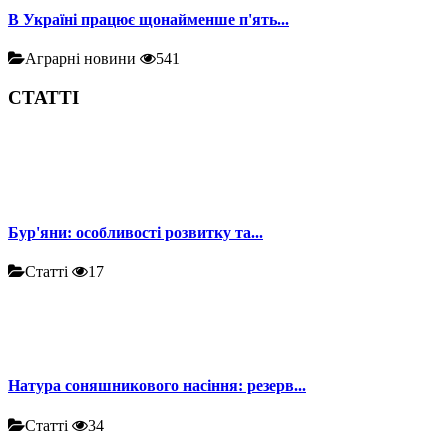
В Україні працює щонайменше п'ять...
Аграрні новини
541
СТАТТІ
Бур'яни: особливості розвитку та...
Статті
17
Натура соняшникового насіння: резерв...
Статті
34