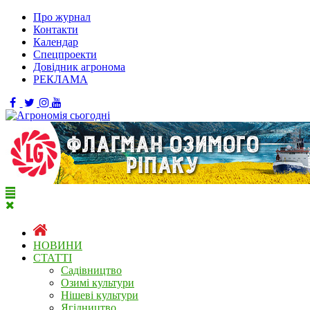
Про журнал
Контакти
Календар
Спецпроекти
Довідник агронома
РЕКЛАМА
НОВИНИ
СТАТТІ
Садівництво
Озимі культури
Нішеві культури
Ягідництво