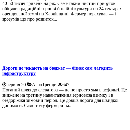
40-50 тисяч гривень на рік. Саме такий чистий прибуток
обіцяли традиційні зернові й олійні культури на 24 гектарах
орендованої землі на Харківщині. Фермер порахував — і
зрозумів що про розвиток...
Дороги не чекають на бюджет — бізнес сам лагодить
інфраструктуру
червня 20
АгроТренди
647
Поганий шлях до елеватора — це не просто яма в асфальті. Це
знижене на третину навантаження зерновоза взимку і в
бездоріжжя зимовий період. Це довша дорога для швидкої
допомоги. Саме тому фермери на...