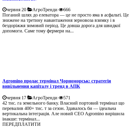
червня 20
АгроТренди
666
Поганий шлях до елеватора — це не просто яма в асфальті. Це
знижене на третину навантаження зерновоза взимку і в
бездоріжжя зимовий період. Це довша дорога для швидкої
допомоги. Саме тому фермери на...
Agromino продає термінал Чорноморськ: стратегія
вивільнення капіталу і тренд в АПК
червня 17
АгроТренди
571
42 тис. га земельного банку. Власний портовий термінал що
перевалив 400+ тис. т за сезон. Здавалось би — ідеальна
вертикальна інтеграція. Але новий CEO Agromino вирішила
інакше: термінал...
ПЕРЕДПЛАТИТИ