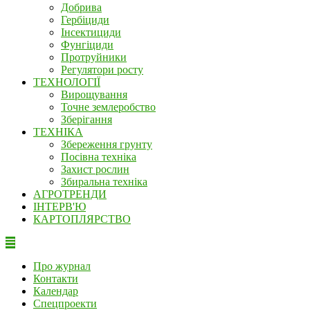
Добрива
Гербіциди
Інсектициди
Фунгіциди
Протруйники
Регулятори росту
ТЕХНОЛОГІЇ
Вирощування
Точне землеробство
Зберігання
ТЕХНІКА
Збереження грунту
Посівна техніка
Захист рослин
Збиральна техніка
АГРОТРЕНДИ
ІНТЕРВ'Ю
КАРТОПЛЯРСТВО
Про журнал
Контакти
Календар
Спецпроекти