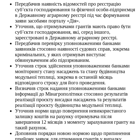
Передбачив наявність відомостей про реєстрацію
суб’єкта господарювання та фізичної особи-підприємця
в Державному аграрному реєстрі під час формування
заяви засобами порталу «Дія».
Уточнив, що отримувачами грантів мають право бути
суб’єкти господарювання, які, серед іншого,
зареєстровані в Державному аграрному реєстрі.
Передбачив перевірку уповноваженими банками
заявників стосовно наявності судових справ, зокрема
кримінальних, у яких отримувач виступає
обвинуваченим або підозрюваним.
Уточнив строк здійснення уповноваженими банками
моніторингу стану насаджень та стану будівництва
модульної теплиці, зокрема в останній місяць
відповідного строку для його проведення.
Визначив строк надання уповноваженими банками
інформації до Мінагрополітики стосовно результатів
реалізації проєкту висадки насаджень та результатів
реалізації проєкту будівництва модульної теплиці.
Уточнив норми щодо повернення невикористаного
залишку коштів на рахунку отримувача після
завершення 12 місяців з моменту зарахування гранту на
такий рахунок.
Доповнив порядки новою нормою щодо припинення
прийому заявок для отримання грантів у випадку