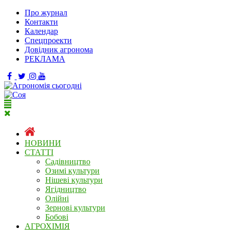
Про журнал
Контакти
Календар
Спецпроекти
Довідник агронома
РЕКЛАМА
НОВИНИ
СТАТТІ
Садівництво
Озимі культури
Нішеві культури
Ягідництво
Олійні
Зернові культури
Бобові
АГРОХІМІЯ