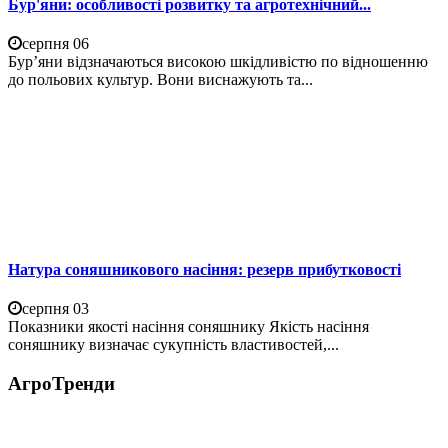
Бур'яни: особливості розвитку та агротехнічний...
серпня 06
Бур’яни відзначаються високою шкідливістю по відношенню
до польових культур. Вони виснажують та...
Натура соняшникового насіння: резерв прибутковості
серпня 03
Показники якості насіння соняшнику Якість насіння
соняшнику визначає сукупність властивостей,...
АгроТренди