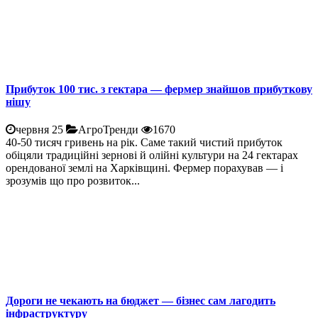
Прибуток 100 тис. з гектара — фермер знайшов прибуткову
нішу
червня 25
АгроТренди
1670
40-50 тисяч гривень на рік. Саме такий чистий прибуток
обіцяли традиційні зернові й олійні культури на 24 гектарах
орендованої землі на Харківщині. Фермер порахував — і
зрозумів що про розвиток...
Дороги не чекають на бюджет — бізнес сам лагодить
інфраструктуру