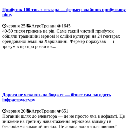
Прибуток 100 тис. з гектара — фермер знайшов прибуткову
нішу
червня 25
АгроТренди
1645
40-50 тисяч гривень на рік. Саме такий чистий прибуток
обіцяли традиційні зернові й олійні культури на 24 гектарах
орендованої землі на Харківщині. Фермер порахував — і
зрозумів що про розвиток...
Дороги не чекають на бюджет — бізнес сам лагодить
інфраструктуру
червня 20
АгроТренди
651
Поганий шлях до елеватора — це не просто яма в асфальті. Це
знижене на третину навантаження зерновоза взимку і в
бездоріжжя зимовий період. Це довша дорога для швидкої