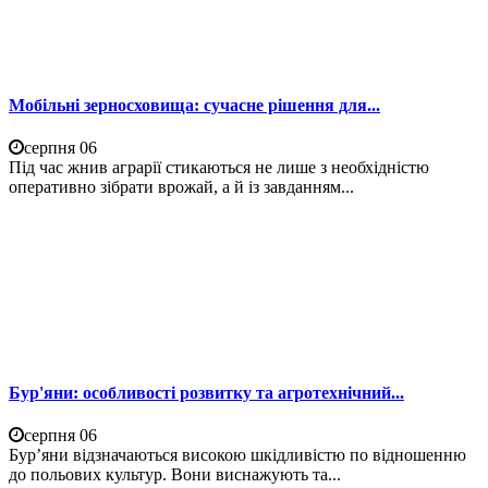
Мобільні зерносховища: сучасне рішення для...
серпня 06
Під час жнив аграрії стикаються не лише з необхідністю
оперативно зібрати врожай, а й із завданням...
Бур'яни: особливості розвитку та агротехнічний...
серпня 06
Бур’яни відзначаються високою шкідливістю по відношенню
до польових культур. Вони виснажують та...