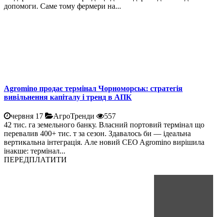
допомоги. Саме тому фермери на...
Agromino продає термінал Чорноморськ: стратегія
вивільнення капіталу і тренд в АПК
червня 17
АгроТренди
557
42 тис. га земельного банку. Власний портовий термінал що
перевалив 400+ тис. т за сезон. Здавалось би — ідеальна
вертикальна інтеграція. Але новий CEO Agromino вирішила
інакше: термінал...
ПЕРЕДПЛАТИТИ