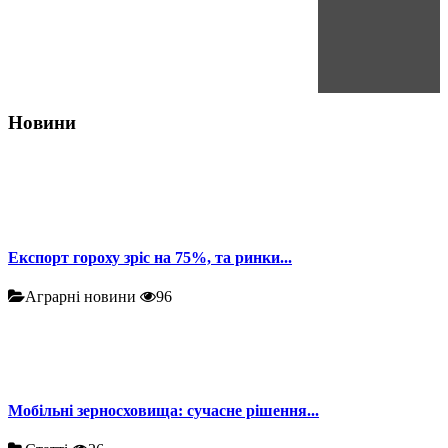
Новини
Експорт гороху зріс на 75%, та ринки...
Аграрні новини
96
Мобільні зерносховища: сучасне рішення...