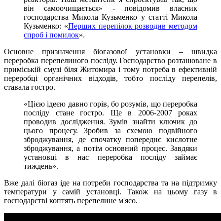
він самоочищається» - повідомив власник
господарства Микола Кузьменко у статті Микола
Кузьменко: «
Перших перепілок розводив методом
спроб і помилок
».
Основне призначення біогазової установки – швидка
переробка перепелиного посліду. Господарство розташоване в
приміській смузі біля Житомира і тому потреба в ефективній
переробці органічних відходів, тобто посліду перепелів,
ставала гостро.
«Цією ідеєю давно горів, бо розумів, що переробка
посліду стане гостро. Ще в 2006-2007 роках
проводив дослідження. Зумів знайти ключик до
цього процесу. Зробив за схемою подвійного
зброджування, де спочатку попереднє кислотне
зброджування, а потім основний процес. Завдяки
установці в нас переробка посліду займає
тиждень».
Вже далі біогаз іде на потреби господарства та на підтримку
температури у самій установці. Також на цьому газу в
господарстві коптять перепелине м'ясо.