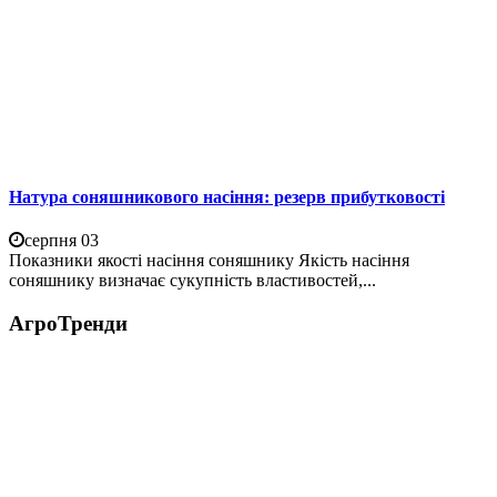
Натура соняшникового насіння: резерв прибутковості
серпня 03
Показники якості насіння соняшнику Якість насіння
соняшнику визначає сукупність властивостей,...
АгроТренди