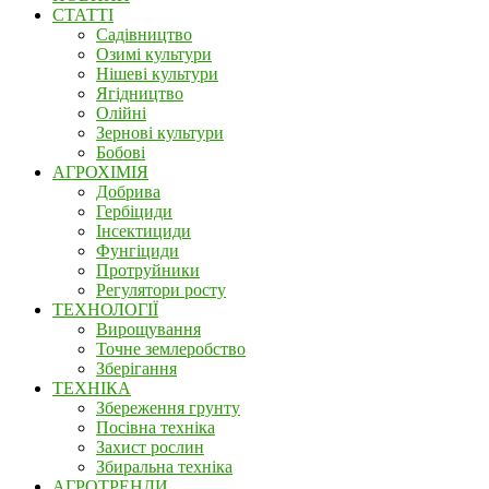
СТАТТІ
Садівництво
Озимі культури
Нішеві культури
Ягідництво
Олійні
Зернові культури
Бобові
АГРОХІМІЯ
Добрива
Гербіциди
Інсектициди
Фунгіциди
Протруйники
Регулятори росту
ТЕХНОЛОГІЇ
Вирощування
Точне землеробство
Зберігання
ТЕХНІКА
Збереження грунту
Посівна техніка
Захист рослин
Збиральна техніка
АГРОТРЕНДИ