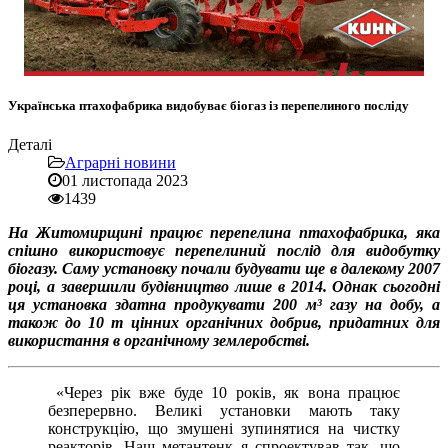
Українська птахофабрика видобуває біогаз із перепелиного посліду
Деталі
Аграрні новини
01 листопада 2023
1439
На Житомирщині працює перепелина птахофабрика, яка
спішно використовує перепелиний послід для видобутку
біогазу. Саму установку почали будувати ще в далекому 2007
році, а завершили будівництво лише в 2014. Однак сьогодні
ця установка здатна продукувати 200 м³ газу на добу, а
також до 10 т цінних органічних добрив, придатних для
використання в органічному землеробстві.
«Через рік вже буде 10 років, як вона працює
безперервно. Великі установки мають таку
конструкцію, що змушені зупинятися на чистку
реакторів. Наш метантенк я спроектував так, що