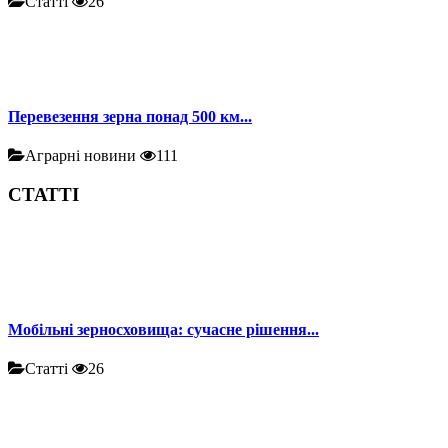
Статті
26
Перевезення зерна понад 500 км...
Аграрні новини
111
СТАТТІ
Мобільні зерносховища: сучасне рішення...
Статті
26