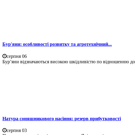
Бур'яни: особливості розвитку та агротехнічний...
серпня 06
Бур’яни відзначаються високою шкідливістю по відношенню до 
Натура соняшникового насіння: резерв прибутковості
серпня 03