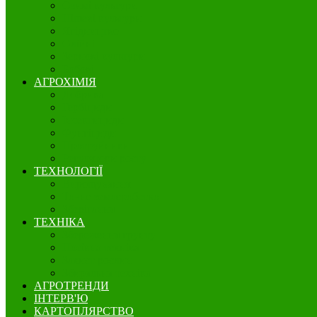
Озимі культури
Нішеві культури
Ягідництво
Олійні
Зернові культури
Бобові
АГРОХІМІЯ
Добрива
Гербіциди
Інсектициди
Фунгіциди
Протруйники
Регулятори росту
ТЕХНОЛОГІЇ
Вирощування
Точне землеробство
Зберігання
ТЕХНІКА
Збереження грунту
Посівна техніка
Захист рослин
Збиральна техніка
АГРОТРЕНДИ
ІНТЕРВ'Ю
КАРТОПЛЯРСТВО