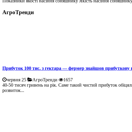
Показники якості насіння соняшнику Якість насіння соняшнику 
АгроТренди
Прибуток 100 тис. з гектара — фермер знайшов прибуткову 
червня 25
АгроТренди
1657
40-50 тисяч гривень на рік. Саме такий чистий прибуток обіцял
розвиток...