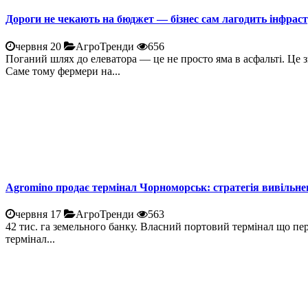
Дороги не чекають на бюджет — бізнес сам лагодить інфрас
червня 20
АгроТренди
656
Поганий шлях до елеватора — це не просто яма в асфальті. Це 
Саме тому фермери на...
Agromino продає термінал Чорноморськ: стратегія вивільне
червня 17
АгроТренди
563
42 тис. га земельного банку. Власний портовий термінал що пе
термінал...