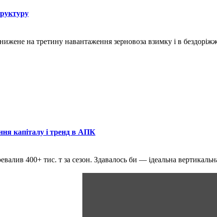
труктуру
знижене на третину навантаження зерновоза взимку і в бездоріж
ння капіталу і тренд в АПК
ревалив 400+ тис. т за сезон. Здавалось би — ідеальна вертикаль