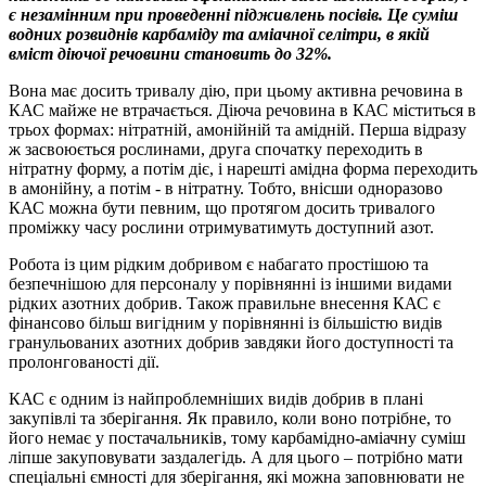
є незамінним при проведенні підживлень посівів. Це суміш
водних розвиднів карбаміду та аміачної селітри, в якій
вміст діючої речовини становить до 32%.
Вона має досить тривалу дію, при цьому активна речовина в
КАС майже не втрачається. Діюча речовина в КАС міститься в
трьох формах: нітратній, амонійній та амідній. Перша відразу
ж засвоюється рослинами, друга спочатку переходить в
нітратну форму, а потім діє, і нарешті амідна форма переходить
в амонійну, а потім - в нітратну. Тобто, внісши одноразово
КАС можна бути певним, що протягом досить тривалого
проміжку часу рослини отримуватимуть доступний азот.
Робота із цим рідким добривом є набагато простішою та
безпечнішою для персоналу у порівнянні із іншими видами
рідких азотних добрив. Також правильне внесення КАС є
фінансово більш вигідним у порівнянні із більшістю видів
гранульованих азотних добрив завдяки його доступності та
пролонгованості дії.
КАС є одним із найпроблемніших видів добрив в плані
закупівлі та зберігання. Як правило, коли воно потрібне, то
його немає у постачальників, тому карбамідно-аміачну суміш
ліпше закуповувати заздалегідь. А для цього – потрібно мати
спеціальні ємності для зберігання, які можна заповнювати не