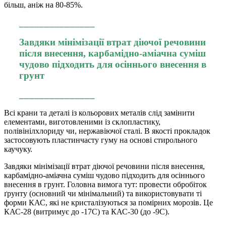
більш, аніж на 80-85%.
_______________
Завдяки мінімізації втрат діючої речовини
після внесення, карбамідно-аміачна суміш
чудово підходить для осіннього внесення в
грунт
_______________
Всі крани та деталі із кольорових металів слід замінити
елементами, виготовленими із склопластику,
полівінілхлориду чи, нержавіючої сталі. В якості прокладок
застосовують пластинчасту гуму на основі стирольного
каучуку.
Завдяки мінімізації втрат діючої речовини після внесення,
карбамідно-аміачна суміш чудово підходить для осіннього
внесення в грунт. Головна вимога тут: провести обробіток
ґрунту (основний чи мінімальний) та використовувати ті
форми КАС, які не кристалізуються за помірних морозів. Це
КАС-28 (витримує до -17С) та КАС-30 (до -9С).