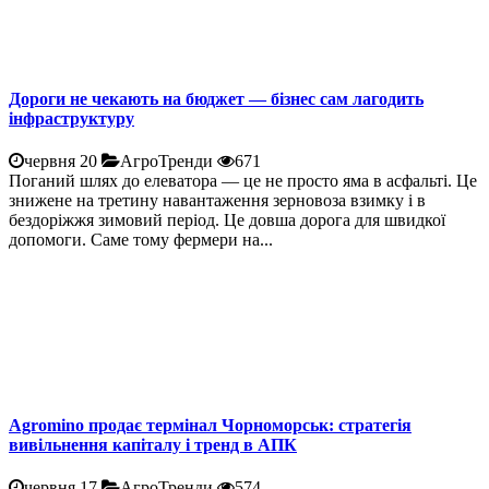
Дороги не чекають на бюджет — бізнес сам лагодить
інфраструктуру
червня 20
АгроТренди
671
Поганий шлях до елеватора — це не просто яма в асфальті. Це
знижене на третину навантаження зерновоза взимку і в
бездоріжжя зимовий період. Це довша дорога для швидкої
допомоги. Саме тому фермери на...
Agromino продає термінал Чорноморськ: стратегія
вивільнення капіталу і тренд в АПК
червня 17
АгроТренди
574