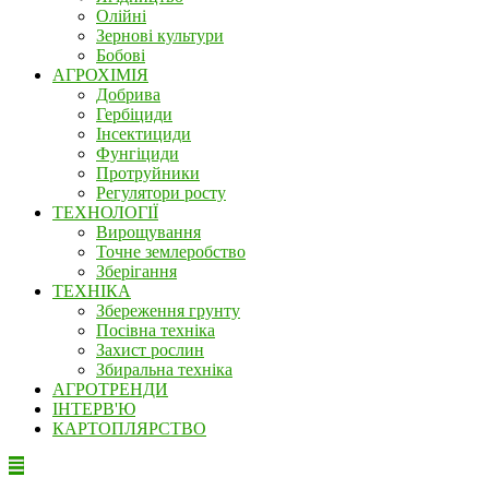
Олійні
Зернові культури
Бобові
АГРОХІМІЯ
Добрива
Гербіциди
Інсектициди
Фунгіциди
Протруйники
Регулятори росту
ТЕХНОЛОГІЇ
Вирощування
Точне землеробство
Зберігання
ТЕХНІКА
Збереження грунту
Посівна техніка
Захист рослин
Збиральна техніка
АГРОТРЕНДИ
ІНТЕРВ'Ю
КАРТОПЛЯРСТВО