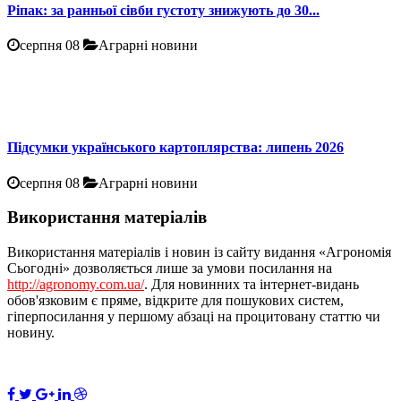
Ріпак: за ранньої сівби густоту знижують до 30...
серпня 08
Аграрні новини
Підсумки українського картоплярства: липень 2026
серпня 08
Аграрні новини
Використання матеріалів
Використання матеріалів і новин із сайту видання «Агрономія
Сьогодні» дозволяється лише за умови посилання на
http://agronomy.com.ua/
. Для новинних та інтернет-видань
обов'язковим є пряме, відкрите для пошукових систем,
гіперпосилання у першому абзаці на процитовану статтю чи
новину.