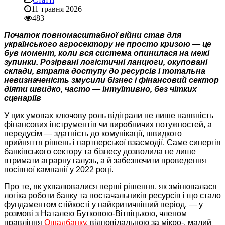
11 травня 2026
483
Початок повномасштабної війни став для
українського агросектору не просто кризою — це
був момент, коли вся система опинилася на межі
зупинки. Розірвані логістичні ланцюги, окуповані
склади, втрата доступу до ресурсів і тотальна
невизначеність змусили бізнес і фінансовий сектор
діяти швидко, часто — інтуїтивно, без чітких
сценаріїв
У цих умовах ключову роль відіграли не лише наявність
фінансових інструментів чи виробничих потужностей, а
передусім — здатність до комунікації, швидкого
прийняття рішень і партнерської взаємодії. Саме синергія
банківського сектору та бізнесу дозволила не лише
втримати аграрну галузь, а й забезпечити проведення
посівної кампанії у 2022 році.
Про те, як ухвалювалися перші рішення, як змінювалася
логіка роботи банку та постачальників ресурсів і що стало
фундаментом стійкості у найкритичніший період, — у
розмові з Наталею Бутковою-Вітвіцькою, членом
правління
Ощадбанку
, відповідальною за мікро-, малий