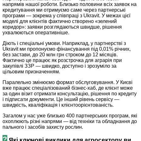
напрямів нашої роботи. Близько половини всіх заявок на
кредитування ми отримуємо саме через партнерські
програми — зокрема у співпраці з Ukravit. У межах цієї
моделі для клієнтів фактично створено «зелений
коридор»: заявки розглядаються швидше, рішення
ухвалюються опера­­тивніше.
Діють і спеціальні умови. Наприклад, у партнерстві з
Ukravit ми пропонуємо фінансування під 0,01% річних,
без застави, до 20 млн грн строком до 12 місяців.
Фактично це працює як розстрочка для аграрія при
закупівлі ЗЗР — швидко, доступно і зрозуміло за
цільовим призначенням.
Паралельно змінюємо формат обслуговування. У Києві
вже працює спеціалізований бізнес-хаб, де клієнт може
за один візит отримати консультацію, рішення по кредиту
і підписати документи. Це інший рівень сервісу —
швидкість, кваліфікація і клієнтоорієнтованість.
Загалом у нас уже близько 400 партнерських програм, які
охоплюють різні напрями — від техніки та обладнання до
пального і засобів захисту рослин.
?
Які ключові виклики для агросектору ви