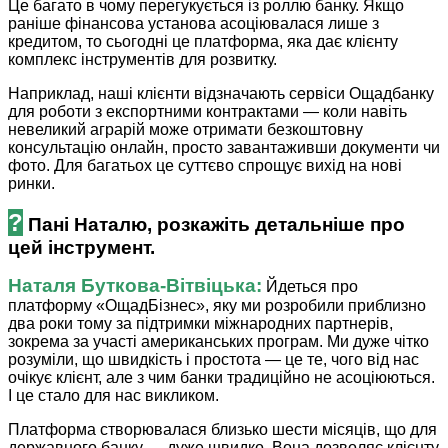
Це багато в чому перегукується із роллю банку. Якщо
раніше фінансова установа асоціювалася лише з
кредитом, то сьогодні це платформа, яка дає клієнту
комплекс інструментів для розвитку.
Наприклад, наші клієнти відзначають сервіси Ощадбанку
для роботи з експортними контрактами — коли навіть
невеликий аграрій може отримати безкоштовну
консультацію онлайн, просто завантаживши документи чи
фото. Для багатьох це суттєво спрощує вихід на нові
ринки.
?
Пані Наталю, розкажіть детальніше про
цей інструмент.
Наталя ­Буткова-Вітвіцька:
Йдеться про
платформу «ОщадБізнес», яку ми розробили приблизно
два роки тому за підтримки міжнародних партнерів,
зокрема за участі американських програм. Ми дуже чітко
розуміли, що швидкість і простота — це те, чого від нас
очікує клієнт, але з чим банки традиційно не асоціюються.
І це стало для нас викликом.
Платформа створювалася близько шести місяців, що для
державного банку — дуже швидко. Вона дозволяє клієнту