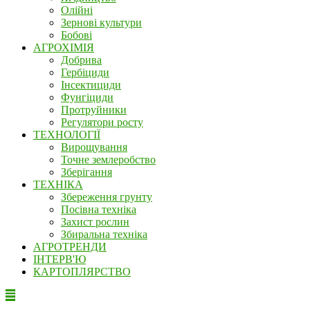
Олійні
Зернові культури
Бобові
АГРОХІМІЯ
Добрива
Гербіциди
Інсектициди
Фунгіциди
Протруйники
Регулятори росту
ТЕХНОЛОГІЇ
Вирощування
Точне землеробство
Зберігання
ТЕХНІКА
Збереження грунту
Посівна техніка
Захист рослин
Збиральна техніка
АГРОТРЕНДИ
ІНТЕРВ'Ю
КАРТОПЛЯРСТВО