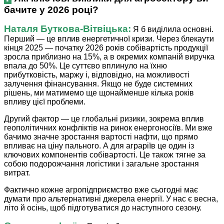
бачите у 2026 році?
Наталя ­Буткова-Вітвіцька:
Я б виділила основні.
Перший — це вплив енергетичної кризи. Через блекаути
кінця 2025 — початку 2026 років собівартість продукції
зросла приблизно на 15%, а в окремих компаній виручка
впала до 50%. Це суттєво вплинуло на їхню
прибутковість, маржу і, відповідно, на можливості
залучення фінансування. Якщо не буде системних
рішень, ми матимемо ще щонайменше кілька років
впливу цієї проблеми.
Другий фактор — це глобальні ризики, зокрема вплив
геополітичних конфліктів на ринок енергоносіїв. Ми вже
бачимо значне зростання вартості нафти, що прямо
впливає на ціну пального. А для аграріїв це один із
ключових компонентів собівартості. Це також тягне за
собою подорожчання логістики і загальне зростання
витрат.
Фактично кожне агропідприємство вже сьогодні має
думати про альтернативні джерела енергії. У нас є весна,
літо й осінь, щоб підготуватися до наступного сезону.