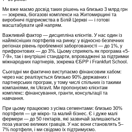
Ми вже маємо досвід таких рішень на близько 3 млрд грн
— зокрема, біогазові комплекси на Житомирщині та
виробничі підприємства в Білій Церкві — і готові
масштабувати цей напрям.
Важливий фактор — дисципліна клієнтів. У нас один із
найякісніших портфелів на ринку: у відносно безпечних
регіонах рівень проблемної заборгованості — до 1%, у
прифронтових — до 3%. Цьому сприяють як програма «5-
7-9», так і внутрішні стандарти, впроваджені за підтримки
міжнародних партнерів, зокрема ЄБРР і Frankfurt School.
Сьогодні ми фактично виступаємо фінансовим хабом:
через нас реалізується близько 90% державних і
партнерських програм, у тому числі спільних із такими
компаніями, як Ukravit. Ми пропонуємо клієнтам
комплекс: фінансування, гранти, консультації та
навчання.
При цьому працюємо з усіма сегментами: близько 30%
портфеля — це мікро- та малий бізнес. Є і дуже малі
фермери — до 50 гектарів, які зазвичай залишаються
поза увагою великих гравців. У нас вони становлять 5–
7% портфеля, і ми свідомо їх підтримуємо.