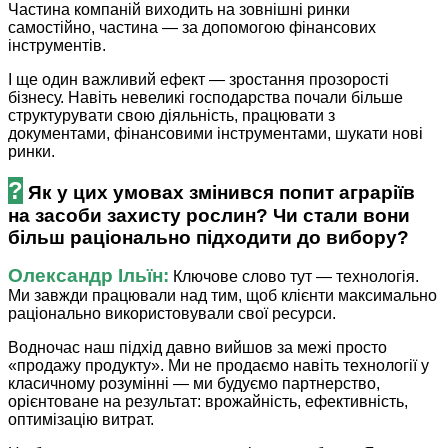
Частина компаній виходить на зовнішні ринки
самостійно, частина — за допомогою фінансових
інструментів.
І ще один важливий ефект — зростання прозорості
бізнесу. Навіть невеликі господарства почали більше
структурувати свою діяльність, працювати з
документами, фінансовими інструментами, шукати нові
ринки.
?
Як у цих умовах змінився попит аграріїв
на засоби захисту рослин? Чи стали вони
більш раціонально підходити до вибору?
Олександр Ільїн:
Ключове слово тут — технологія.
Ми завжди працювали над тим, щоб клієнти максимально
раціонально використовували свої ресурси.
Водночас наш підхід давно вийшов за межі просто
«продажу продукту». Ми не продаємо навіть технології у
класичному розумінні — ми будуємо партнерство,
орієнтоване на результат: врожайність, ефективність,
оптимізацію витрат.