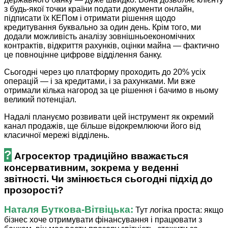
з будь-якої точки країни подати документи онлайн,
підписати їх КЕПом і отримати рішення щодо
кредитування буквально за один день. Крім того, ми
додали можливість аналізу зовнішньоекономічних
контрактів, відкриття рахунків, оцінки майна — фактично
це повноцінне цифрове відділення банку.
Сьогодні через цю платформу проходить до 20% усіх
операцій — і за кредитами, і за рахунками. Ми вже
отримали кілька нагород за це рішення і бачимо в ньому
великий потенціал.
Надалі плануємо розвивати цей інструмент як окремий
канал продажів, ще більше відокремлюючи його від
класичної мережі відділень.
?
Агросектор традиційно вважається
консервативним, зокрема у веденні
звітності. Чи змінюється сьогодні підхід до
прозорості?
Наталя ­Буткова-Вітвіцька:
Тут логіка проста: якщо
бізнес хоче отримувати фінансування і працювати з