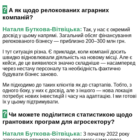
?
А як щодо релокованих аграрних
компаній?
Наталя ­Буткова-Вітвіцька:
Так, у нас є окремий
досвід у цьому напрямі. Загальний обсяг фінансування
релокованого бізнесу — приблизно 200–
300 млн грн.
І тут ситуація різна. Є приклади, коли компанії досить
швидко відновлювали діяльність на новому місці. Але є
кейси, де це виявилося значно складніше — насамперед
через нестачу персоналу та необхідність фактично
будувати бізнес заново.
Ми підходимо до таких клієнтів як до стартапів. Тобто, з
одного боку, у них є досвід, але з іншого — нова локація
потребує нових інвестицій і часу на адаптацію. І ми готові
їх у цьому підтримувати.
?
Чи можете поділитися статистикою щодо
грантових програм для агросектору?
Наталя ­Буткова-Вітвіцька:
З початку 2022 року
агросектор отримав грантову допомогу саме через