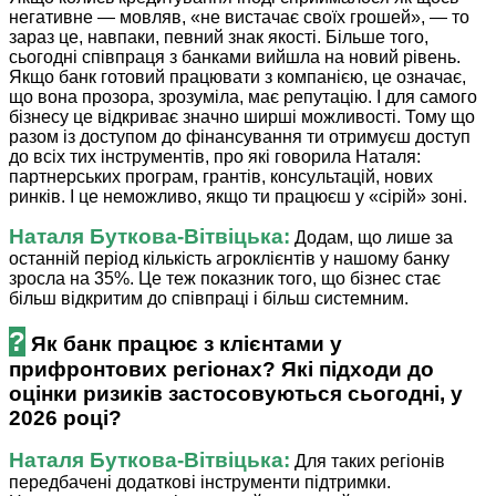
негативне — мовляв, «не вистачає своїх грошей», — то
зараз це, навпаки, певний знак якості. Більше того,
сьогодні співпраця з банками вийшла на новий рівень.
Якщо банк готовий працювати з компанією, це означає,
що вона прозора, зрозуміла, має репутацію. І для самого
бізнесу це відкриває значно ширші можливості. Тому що
разом із доступом до фінансування ти отримуєш доступ
до всіх тих інструментів, про які говорила Наталя:
партнерських програм, грантів, консультацій, нових
ринків. І це неможливо, якщо ти працюєш у «сірій» зоні.
Наталя ­Буткова-Вітвіцька:
Додам, що лише за
останній період кількість агроклієнтів у нашому банку
зросла на 35%. Це теж показник того, що бізнес стає
більш відкритим до спів­праці і більш системним.
?
Як банк працює з клієнтами у
прифронтових регіонах? Які підходи до
оцінки ризиків застосовуються сьогодні, у
2026 році?
Наталя ­Буткова-Вітвіцька:
Для таких регіонів
передбачені додаткові інструменти підтримки.