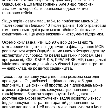
Ощадбанк на 1,8 млрд гривень. Але якщо говорити
загалом, то через банк реалізовано десятки тисяч
грантових кейсів.
Якщо порівнювати масштаби, то приблизно маємо 12
тисяч кредитів і близько 40 тисяч грантів. Тобто грантовий
компонент сьогодні в рази масштабніший, ніж класичне
кредитування. І це дуже важливий інструмент підтримки.
Окремо хочу зазначити, що 90% всіх державних та
міжнародних ініціатив з підтримки та фінансування МСБ
реалізується через Ощадбанк: ми маємо безпрецедентну
експертизу у супроводі та реалізації таких програм. Це і
програми від GIZ, ЄБРР, ЄІБ, KFW, EFSE, EIF, і спеціальні
ініціативи, зокрема для жінок у бізнесі, і державні гранти
— наприклад, на розвиток садівництва.
Також звертаю вашу увагу, що наша розмова сьогодні
проходить в Ощадбізнесі — фінансовому хабі для
підприємців. Це фізичний простір, де підприємець може
отримати фінансування, консультацію, навчання, де
кваліфіковані банкіри запропонують і об’єднають всі
доступні фінансові інструменти задля розвитку бізнесу
(від фінансування, грантів, гарантій до навчання та
пошуку партнерів). Цей проєкт ми започаткували в Києві