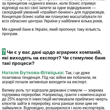
за принципом «єдиного вікна», коли бізнес отримує
відповіді на всі свої запити за одне відвідування —
своєрідний умовний «прайвет-бенкінг» для підприємців.
Концепцію бізнес-хабів ми плануємо масштабувати по
всіх обласних центрах України у найближчі кілька ­років.
Ми єдиний банк в Україні, який пропонує таку кількість
програм.
?
Чи є у вас дані щодо аграрних компаній,
які виходять на експорт? Чи стимулює банк
такі процеси?
Наталя ­Буткова-Вітвіцька:
Так, і це дуже
позитивна тенденція. Під час війни ми побачили, як
аграрії почали активніше виходити на експорт.
Велику роль тут відіграли державні стимули — зокрема
підтримка переробки. Наприклад, гранти з компенсацією
до 25% вартості інвестицій мотивували приблизно чверть
клієнтів зайти в переробку, хоча раніше вони цим не
займалися. Відповідно, розширилося і коло експортерів.