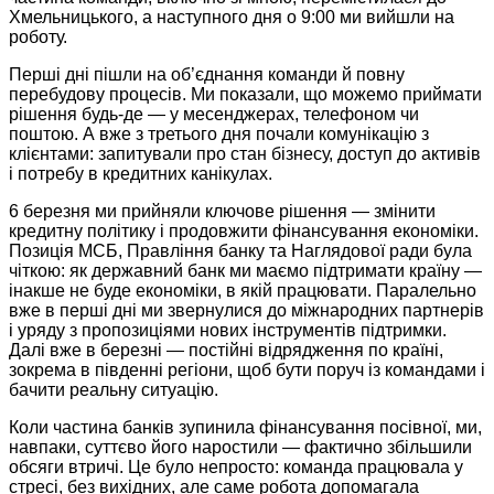
Хмельницького, а наступного дня о 9:00 ми вийшли на
роботу.
Перші дні пішли на об’єд­нання команди й повну
перебудову процесів. Ми показали, що можемо приймати
рішення будь-де — у месенджерах, телефоном чи
поштою. А вже з третього дня почали комунікацію з
клієнтами: запитували про стан бізнесу, доступ до активів
і потребу в кредитних канікулах.
6 березня ми прийняли ключове рішення — змінити
кредитну політику і продовжити фінансування економіки.
Позиція МСБ, Правління банку та Наглядової ради була
чіткою: як державний банк ми маємо підтримати країну —
інакше не буде економіки, в якій працювати. Паралельно
вже в перші дні ми звернулися до міжнародних партнерів
і уряду з пропозиціями нових інструментів підтримки.
Далі вже в березні — постійні відрядження по країні,
зокрема в південні регіони, щоб бути поруч із командами і
бачити реальну ситуацію.
Коли частина банків зупинила фінансування посівної, ми,
навпаки, суттєво його наростили — фактично збільшили
обсяги втричі. Це було непросто: команда працювала у
стресі, без вихідних, але саме робота допомагала