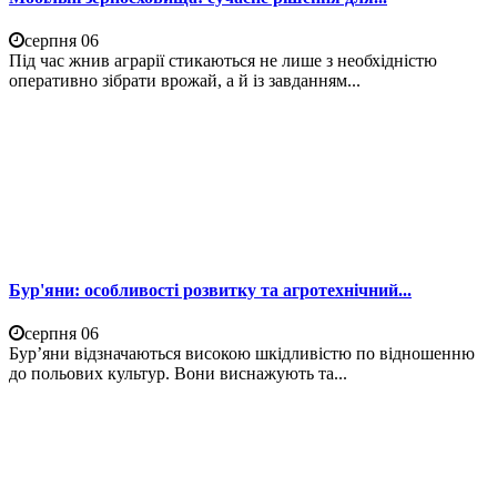
серпня 06
Під час жнив аграрії стикаються не лише з необхідністю
оперативно зібрати врожай, а й із завданням...
Бур'яни: особливості розвитку та агротехнічний...
серпня 06
Бур’яни відзначаються високою шкідливістю по відношенню
до польових культур. Вони виснажують та...