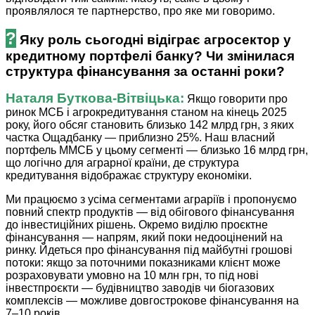
проявлялося те партнерство, про яке ми говоримо.
?
Яку роль сьогодні відіграє агросектор у
кредитному портфелі банку? Чи змінилася
структура фінансування за останні роки?
Наталя ­Буткова-Вітвіцька:
Якщо говорити про
ринок МСБ і агрокредитування станом на кінець 2025
року, його обсяг становить близько 142 млрд грн, з яких
частка Ощадбанку — приблизно 25%. Наш власний
портфель ММСБ у цьому сегменті — близько 16 млрд грн,
що логічно для аграрної країни, де структура
кредитування відображає структуру економіки.
Ми працюємо з усіма сегментами аграріїв і пропонуємо
повний спектр продуктів — від обігового фінансування
до інвестиційних рішень. Окремо виділю проєктне
фінансування — напрям, який поки недооцінений на
ринку. Йдеться про фінансування під майбутні грошові
потоки: якщо за поточними показниками клієнт може
розраховувати умовно на 10 млн грн, то під нові
інвестпроєкти — будівництво заводів чи біогазових
комплексів — можливе довгострокове фінансування на
7–10 років.