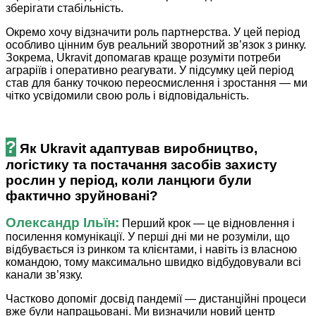
зберігати стабільність.
Окремо хочу відзначити роль партнерства. У цей період
особливо цінним був реальний зворотний зв’язок з ринку.
Зокрема, Ukravit допомагав краще розуміти потреби
аграріїв і оперативно реагувати. У підсумку цей період
став для банку точкою переосмислення і зростання — ми
чітко усвідомили свою роль і відповідальність.
?
Як Ukravit адаптував виробництво,
логістику та постачання засобів захисту
рослин у період, коли ланцюги були
фактично зруйно­вані?
Олександр Ільїн:
Перший крок — це відновлення і
посилення комунікації. У перші дні ми не розуміли, що
відбувається із ринком та клієнтами, і навіть із власною
командою, тому максимально швидко відбудовували всі
канали зв’язку.
Частково допоміг досвід пандемії — дистанційні процеси
вже були напрацьовані. Ми визначили новий центр