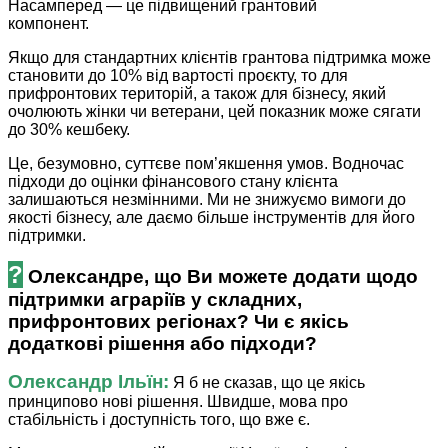
Насамперед — це підвищений грантовий
компонент.
Якщо для стандартних клієнтів грантова підтримка може
становити до 10% від вартості проєкту, то для
прифронтових територій, а також для бізнесу, який
очолюють жінки чи ветерани, цей показник може сягати
до 30% кешбеку.
Це, безумовно, суттєве пом’як­­шення умов. Водночас
підходи до оцінки фінансового стану клієнта
залишаються незмінними. Ми не знижуємо вимоги до
якості бізнесу, але даємо більше інструментів для його
підтримки.
?
Олександре, що Ви можете додати щодо
підтримки аграріїв у складних,
прифронтових регіонах? Чи є якісь
додаткові рішення або підходи?
Олександр Ільїн:
Я б не сказав, що це якісь
принципово нові рішення. Швидше, мова про
стабільність і доступність того, що вже є.