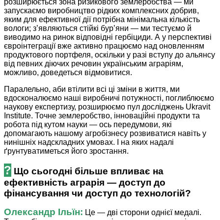
розширюється зона ризикового землеробства — ми
запускаємо виробництво рідких комплексних добрив,
яким для ефективної дії потрібна мінімальна кількість
вологи; з’являються стійкі бур’яни — ми тестуємо й
виводимо на ринок відповідні гербіциди. А у перспективі
євроінтеграції вже активно працюємо над оновленням
продуктового портфеля, оскільки у разі вступу до альянсу
від певних діючих речовин українським аграріям,
можливо, доведеться відмовитися.
Паралельно, аби втілити всі ці зміни в життя, ми
вдосконалюємо наші виробничі потужності, поглиблюємо
наукову експертизу, розширюємо пул досліджень Ukravit
Institute. Точне землеробство, інноваційні продукти та
робота під кутом науки — ось передумови, які
допомагають нашому агробізнесу розвиватися навіть у
нинішніх надскладних умовах. І на яких надалі
ґрунтуватиметься його зростання.
?
Що сьогодні більше впливає на
ефективність аграрія — доступ до
фінансування чи доступ до техно­­логій?
Олександр Ільїн:
Це — дві сторони однієї медалі.