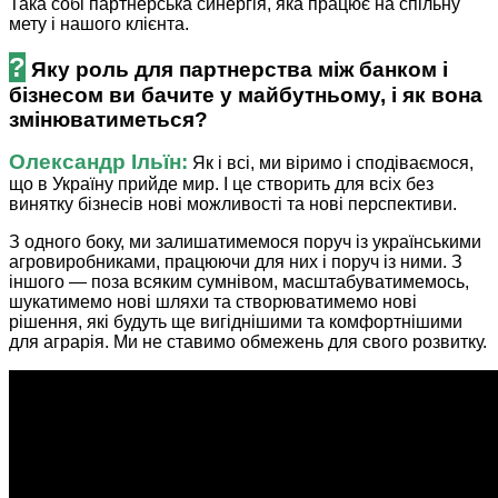
Така собі партнерська синергія, яка працює на спільну
мету і нашого клієнта.
?
Яку роль для партнерства між банком і
бізнесом ви бачите у майбутньому, і як вона
змінюватиметься?
Олександр Ільїн:
Як і всі, ми віримо і сподіваємося,
що в Україну прийде мир. І це створить для всіх без
винятку бізнесів нові можливості та нові перспективи.
З одного боку, ми залишатимемося поруч із українськими
агровиробниками, працюючи для них і поруч із ними. З
іншого — поза всяким сумнівом, масштабуватимемось,
шукатимемо нові шляхи та створюватимемо нові
рішення, які будуть ще вигіднішими та комфортнішими
для аграрія. Ми не ставимо обмежень для свого розвитку.