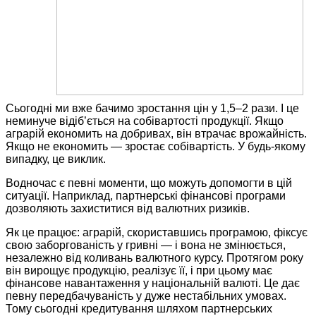
Сьогодні ми вже бачимо зростання цін у 1,5–2 рази. І це
неминуче відіб’ється на собівартості продукції. Якщо
аграрій економить на добривах, він втрачає врожайність.
Якщо не економить — зростає собівартість. У будь-якому
випадку, це виклик.
Водночас є певні моменти, що можуть допомогти в цій
ситуації. Наприклад, партнерські фінансові програми
дозволяють захиститися від валютних ризиків.
Як це працює: аграрій, скориставшись програмою, фіксує
свою заборгованість у гривні — і вона не змінюється,
незалежно від коливань валютного курсу. Протягом року
він вирощує продукцію, реалізує її, і при цьому має
фінансове навантаження у національній валюті. Це дає
певну передбачуваність у дуже нестабільних умовах.
Тому сьогодні кредитування шляхом партнерських