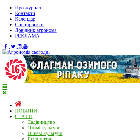
Про журнал
Контакти
Календар
Спецпроекти
Довідник агронома
РЕКЛАМА
НОВИНИ
СТАТТІ
Садівництво
Озимі культури
Нішеві культури
Ягідництво