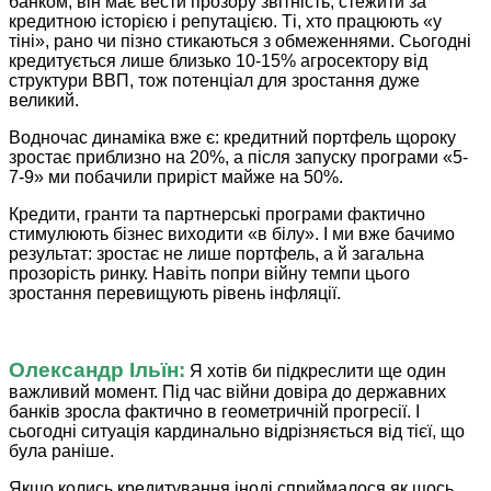
банком, він має вести прозору звітність, стежити за
кредитною історією і репутацією. Ті, хто працюють «у
тіні», рано чи пізно стикаються з обмеженнями. Сьогодні
кредитується лише близько 10-15% агросектору від
структури ВВП, тож потенціал для зростання дуже
великий.
Водночас динаміка вже є: кредитний портфель щороку
зростає приблизно на 20%, а після запуску програми «5-
7-9» ми побачили приріст майже на 50%.
Кредити, гранти та партнерські програми фактично
стимулюють бізнес виходити «в білу». І ми вже бачимо
результат: зростає не лише портфель, а й загальна
прозорість ринку. Навіть попри війну темпи цього
зростання перевищують рівень інфляції.
Олександр Ільїн:
Я хотів би підкреслити ще один
важливий момент. Під час війни довіра до державних
банків зросла фактично в геометричній прогресії. І
сьогодні ситуація кардинально відрізняється від тієї, що
була раніше.
Якщо колись кредитування іноді сприймалося як щось