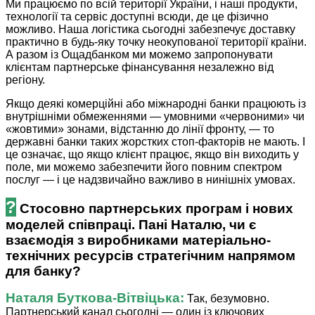
Ми працюємо по всій території України, і наші продукти,
технології та сервіс доступні всюди, де це фізично
можливо. Наша логістика сьогодні забезпечує доставку
практично в будь-яку точку неокупованої території країни.
А разом із Ощадбанком ми можемо запропонувати
клієнтам партнерське фінансування незалежно від
регіону.
Якщо деякі комерційні або міжнародні банки працюють із
внутрішніми обмеженнями — умовними «червоними» чи
«жовтими» зонами, відстанню до лінії фронту, — то
державні банки таких жорстких стоп-факторів не мають. І
це означає, що якщо клієнт працює, якщо він виходить у
поле, ми можемо забезпечити його повним спектром
послуг — і це надзвичайно важливо в нинішніх умовах.
?
Стосовно партнерських програм і нових
моделей співпраці. Пані Наталю, чи є
взаємодія з виробниками матеріально-
технічних ресурсів стратегічним напрямом
для банку?
Наталя ­Буткова-Вітвіцька:
Так, безумовно.
Партнерський канал сьогодні — один із ключових