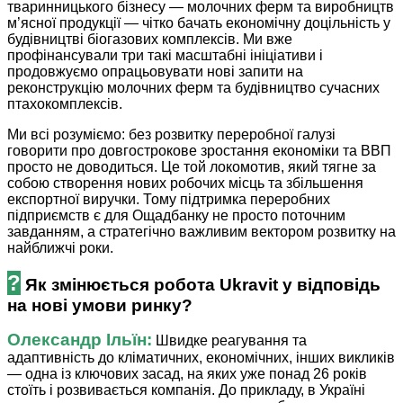
тваринницького бізнесу — молочних ферм та виробництв
м’ясної продукції — чітко бачать економічну доцільність у
будівництві біогазових комплексів. Ми вже
профінансували три такі масштабні ініціативи і
продовжуємо опрацьовувати нові запити на
реконструкцію молочних ферм та будівництво сучасних
птахокомплексів.
Ми всі розуміємо: без розвитку переробної галузі
говорити про довгострокове зростання економіки та ВВП
просто не доводиться. Це той локомотив, який тягне за
собою створення нових робочих місць та збільшення
експортної виручки. Тому підтримка переробних
підприємств є для Ощадбанку не просто поточним
завданням, а стратегічно важливим вектором розвитку на
найближчі роки.
?
Як змінюється робота Ukravit у відповідь
на нові умови ринку?
Олександр Ільїн:
Швидке реагування та
адаптивність до кліматичних, економічних, інших викликів
— одна із ключових засад, на яких уже понад 26 років
стоїть і розвивається компанія. До прикладу, в Україні