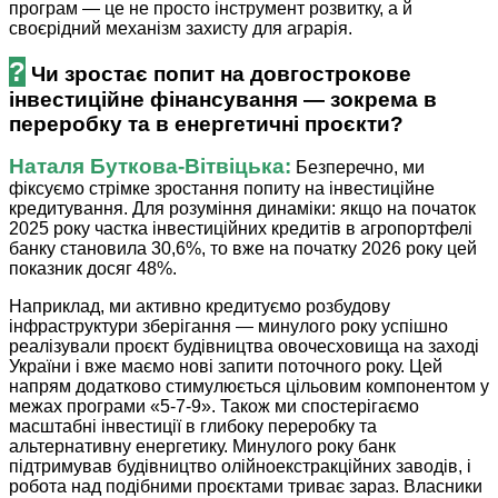
програм — це не просто інструмент розвитку, а й
своєрідний механізм захисту для аграрія.
?
Чи зростає попит на довгострокове
інвестиційне фінансування — зокрема в
переробку та в енергетичні проєкти?
Наталя ­Буткова-Вітвіцька:
Безперечно, ми
фіксуємо стрімке зростання попиту на інвестиційне
кредитування. Для розуміння динаміки: якщо на початок
2025 року частка інвестиційних кредитів в агропортфелі
банку становила 30,6%, то вже на початку 2026 року цей
показник досяг 48%.
Наприклад, ми активно кредитуємо розбудову
інфраструктури зберігання — минулого року успішно
реалізували проєкт будівництва овочесховища на заході
України і вже маємо нові запити поточного року. Цей
напрям додатково стимулюється цільовим компонентом у
межах програми «5-7-9». Також ми спостерігаємо
масштабні інвестиції в глибоку переробку та
альтернативну енергетику. Минулого року банк
підтримував будівництво олійноекстракційних заводів, і
робота над подібними проєктами триває зараз. Власники