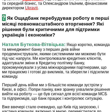
та середній бізнес, та Олександром Ільїним, фінансовим
директором
Ukravit
.
?
Як Ощадбанк перебудував роботу в перші
місяці повномасштабного вторгнення? Які
рішення були критичними для підтримки
укра­­їнців і економіки?
Наталя ­Буткова-Вітвіцька:
Якщо коротко, команда
та менеджмент банку з перших днів війни
продемонстрували, якими системними ми можемо бути
під час напруги. Ми контролювали кредитних клієнтів,
адаптували зміни в Кредитну політику банку,
прокомунікували з усіма міжнародними партнерами, що
ми працюємо і готові до викликів, та зберегли і підсилили
команду.
Перший день війни ми з більшістю команди зустріли у
Києві, в офісі. Попри паніку, вже зранку ухвалили рішення
вийти на роботу — це був сигнал для всієї команди МСБ
та підприємців, що банк працює і контролює ситуацію.
Вже ввечері стало очевидно, що Київ під загрозою, і
частина команди, включно зі мною, перемістилася до