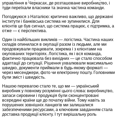
управління в Черкасах, де розташоване виробництво, і
туди переїхали власники та значна частина ­команди.
Погоджуюся з Наталією: критично важливо, що державні
інститути і банківська система не зупинилися. Для
клієнтів це був сигнал, що система працює, є підтримка, а
отже — є перспектива.
Один із найбільших викликів — логістика. Частина наших
складів опинилася в окупації разом із людьми, але ми
продовжували працювати, зокрема і з клієнтами на
окупованих територіях. Логістика, як і вся команда,
фактично працювала без вихідних — це стало способом
адаптації до ситуації. Рішення ухвалювали максимально
швидко, документи приймали в будь-якому форматі —
через месенджери, фото чи електронну пошту. Головними
були зміст і швидкість.
Нашою перевагою стало те, що ми — український
виробник у повному розумінні цього слова: виробництво,
запаси сировини і продукція були сконцентровані
всередині країни ще до початку війни. Тому навіть за
порушених зовнішніх ланцюгів ми залишалися
забезпеченими ресурсами, а ключовим завданням стала
доставка продукції клієнту. І тут вирішальну роль