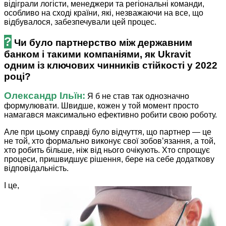
відіграли логісти, менеджери та регіональні команди,
особливо на сході країни, які, незважаючи на все, що
відбувалося, забезпечували цей процес.
?
Чи було партнерство між державним
банком і такими компаніями, як Ukravit
одним із ключових чинників стійкості у 2022
році?
Олександр Ільїн:
Я б не став так однозначно
формулювати. Швидше, кожен у той момент просто
намагався максимально ефективно робити свою роботу.
Але при цьому справді було відчуття, що партнер — це
не той, хто формально виконує свої зобов’язання, а той,
хто робить більше, ніж від нього очікують. Хто спрощує
процеси, пришвидшує рішення, бере на себе додаткову
відповідальність.
І це,