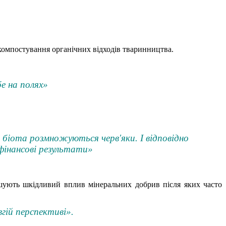
 компостування органічних відходів тваринництва.
е на полях»
біота розмножуються черв'яки. І відповідно
фінансові результати»
ншують шкідливий вплив мінеральних добрив після яких часто
гій перспективі».