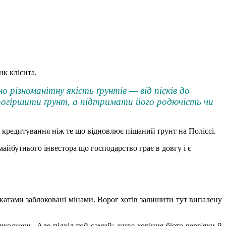
нк клієнта.
о різноманітну якість ґрунтів — від пісків до
е погіршити ґрунт, а підтримати його родючість чи
 кредитування ніж те що відновлює піщаний ґрунт на Поліссі.
майбутнього інвестора що господарство грає в довгу і є
ікатами заблоковані мінами. Ворог хотів залишити тут випалену
коджень. Але підхід той самий: живе коріння біота черв'яки й