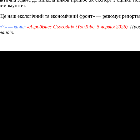
ий імунітет.
. Це наш екологічний та економічний фронт» — резюмує репорта
т?» — канал
«Агробізнес Сьогодні» (YouTube, 5 червня 2026)
.
Проє
ландів.