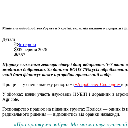
Мінімальний обробіток ґрунту в Україні: економія пального сидерати і 
Деталі
Інтерв’ю
05 червня 2026
557
Щороку з кожного гектара вітер і дощ забирають 5–7 тонн ве
жодними добривами. За даними ВООЗ 75% усіх оброблюваних з
який його фінансує каже що зробив правильний вибір.
Про це — у спеціальному репортажі
«Агробізнес Сьогодні»
в р
У зйомках взяли участь науковець НУБІП і дорадник з агрон
Agricole.
Господарство працює на піщаних ґрунтах Полісся — одних із на
радикального рішення — відмовитись від оранки назавжди.
«Про оранку ми забули. Ми маємо плуг куплений