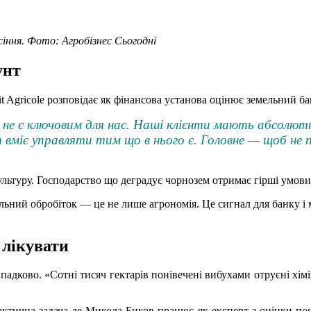
сіння. Фото: Агробізнес Сьогодні
унт
 Agricole розповідає як фінансова установа оцінює земельний ба
е не є ключовим для нас. Наші клієнти мають абсолютн
т вміє управляти тим що в нього є. Головне — щоб н
льтуру. Господарство що деградує чорнозем отримає гірші умови
альний обробіток — це не лише агрономія. Це сигнал для банку і 
 лікувати
адково. «Сотні тисяч гектарів понівечені вибухами отруєні хім
актична задача де Микола Биков працює як експерт з оцінки пош