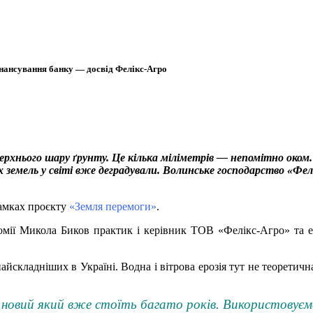
фінансування банку — досвід Фелікс-Агро
рхнього шару ґрунту. Це кілька міліметрів — непомітно оком. 
емель у світі вже деградували. Волинське господарство «Фелі
амках проєкту
«Земля перемоги»
.
омії Микола Биков практик і керівник ТОВ «Фелікс-Агро» та ек
йскладніших в Україні. Водна і вітрова ерозія тут не теоретичн
 новий який вже стоїть багато років. Використовуєм