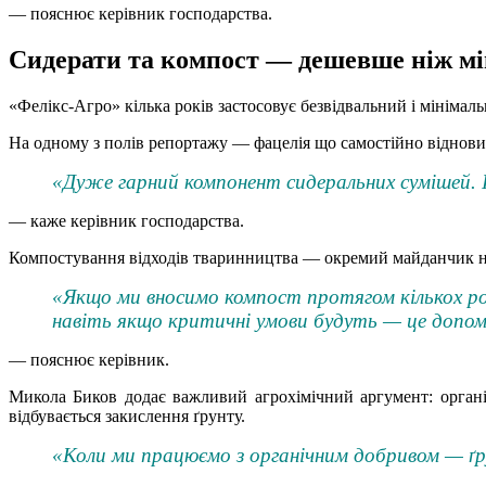
— пояснює керівник господарства.
Сидерати та компост — дешевше ніж мі
«Фелікс-Агро» кілька років застосовує безвідвальний і мінімал
На одному з полів репортажу — фацелія що самостійно відновил
«Дуже гарний компонент сидеральних сумішей. І
— каже керівник господарства.
Компостування відходів тваринництва — окремий майданчик на
«Якщо ми вносимо компост протягом кількох ро
навіть якщо критичні умови будуть — це допо
— пояснює керівник.
Микола Биков додає важливий агрохімічний аргумент: органі
відбувається закислення ґрунту.
«Коли ми працюємо з органічним добривом — ґру