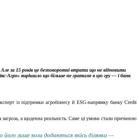
Але за 15 років це безповоротні втрати що не відновити
кс-Агро» вирішило що більше не гратиме в цю гру — і банк
сперт із підтримки агробізнесу й ESG-напрямку банку Credit
а загроза, а щоденна реальність. Саме ці умови стали причиною
о його лише коли додаються якісь ділянки —