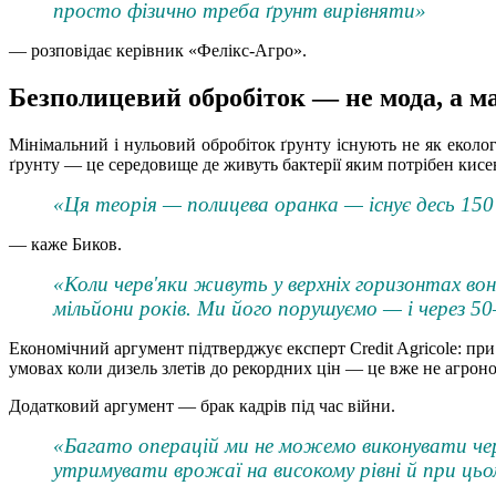
просто фізично треба ґрунт вирівняти»
— розповідає керівник «Фелікс-Агро».
Безполицевий обробіток — не мода, а 
Мінімальний і нульовий обробіток ґрунту існують не як еколо
ґрунту — це середовище де живуть бактерії яким потрібен кис
«Ця теорія — полицева оранка — існує десь 15
— каже Биков.
«Коли черв'яки живуть у верхніх горизонтах во
мільйони років. Ми його порушуємо — і через 5
Економічний аргумент підтверджує експерт Credit Agricole: пр
умовах коли дизель злетів до рекордних цін — це вже не агрон
Додатковий аргумент — брак кадрів під час війни.
«Багато операцій ми не можемо виконувати чере
утримувати врожаї на високому рівні й при цьо