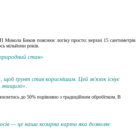
ІП Микола Биков пояснює логіку просто: верхні 15 сантиметрів
сь мільйони років.
еприродний стан»
щоб ґрунт став кориснішим. Цей зв'язок існує
о знищило».
знизитись до 50% порівняно з традиційним обробітком. В
осів — це наша козирна карта яка дозволяє