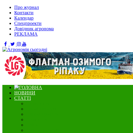
Про журнал
Контакти
Календар
Спецпроекти
Довідник агронома
РЕКЛАМА
НОВИНИ
СТАТТІ
Садівництво
Озимі культури
Нішеві культури
Ягідництво
Олійні
Зернові культури