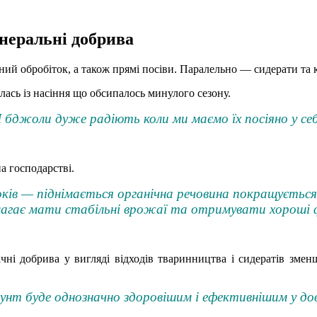
неральні добрива
ьний обробіток, а також прямі посіви. Паралельно — сидерати та
ась із насіння що обсипалось минулого сезону.
 бджоли дуже радіють коли ми маємо їх посіяно у себ
 господарстві.
ків — піднімається органічна речовина покращується 
магає мати стабільні врожаї та отримувати хороші 
чні добрива у вигляді відходів тваринництва і сидератів зме
нт буде однозначно здоровішим і ефективнішим у дов