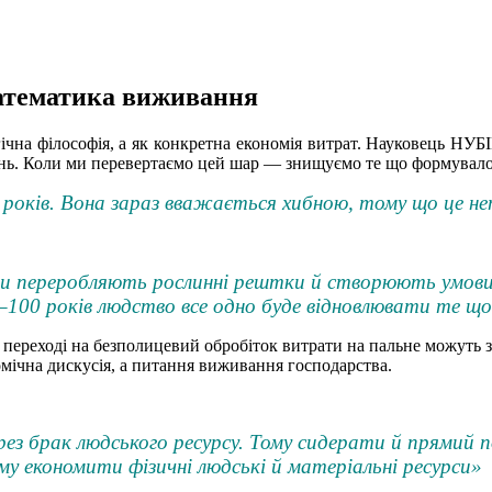
математика виживання
гічна філософія, а як конкретна економія витрат. Науковець НУБ
ень. Коли ми перевертаємо цей шар — знищуємо те що формувало
0 років. Вона зараз вважається хибною, тому що це н
ни переробляють рослинні рештки й створюють умови, 
0–100 років людство все одно буде відновлювати те щ
и переході на безполицевий обробіток витрати на пальне можуть 
омічна дискусія, а питання виживання господарства.
з брак людського ресурсу. Тому сидерати й прямий п
му економити фізичні людські й матеріальні ресурси»