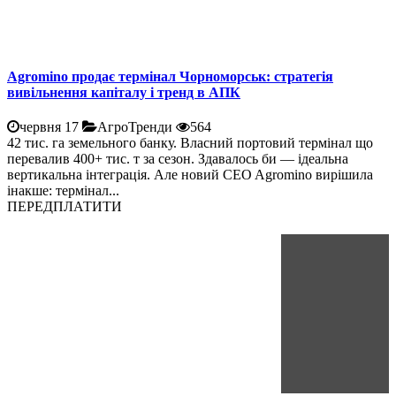
Agromino продає термінал Чорноморськ: стратегія
вивільнення капіталу і тренд в АПК
червня 17
АгроТренди
564
42 тис. га земельного банку. Власний портовий термінал що
перевалив 400+ тис. т за сезон. Здавалось би — ідеальна
вертикальна інтеграція. Але новий CEO Agromino вирішила
інакше: термінал...
ПЕРЕДПЛАТИТИ