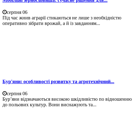
Мобільні зерносховища: сучасне рішення для...
серпня 06
Під час жнив аграрії стикаються не лише з необхідністю
оперативно зібрати врожай, а й із завданням...
Бур'яни: особливості розвитку та агротехнічний...
серпня 06
Бур’яни відзначаються високою шкідливістю по відношенню
до польових культур. Вони виснажують та...