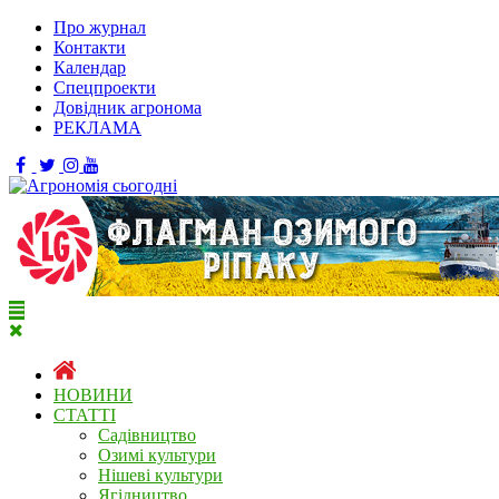
Про журнал
Контакти
Календар
Спецпроекти
Довідник агронома
РЕКЛАМА
НОВИНИ
СТАТТІ
Садівництво
Озимі культури
Нішеві культури
Ягідництво