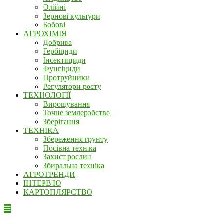
Олійні
Зернові культури
Бобові
АГРОХІМІЯ
Добрива
Гербіциди
Інсектициди
Фунгіциди
Протруйники
Регулятори росту
ТЕХНОЛОГІЇ
Вирощування
Точне землеробство
Зберігання
ТЕХНІКА
Збереження грунту
Посівна техніка
Захист рослин
Збиральна техніка
АГРОТРЕНДИ
ІНТЕРВ'Ю
КАРТОПЛЯРСТВО