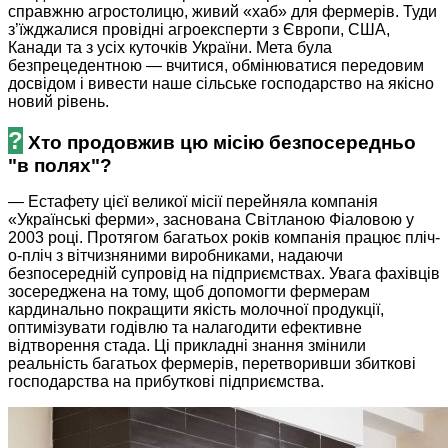
справжню агростолицю, живий «хаб» для фермерів. Туди
з’їжджалися провідні агроексперти з Європи, США,
Канади та з усіх куточків України. Мета була
безпрецедентною — вчитися, обмінюватися передовим
досвідом і вивести наше сільське господарство на якісно
новий рівень.
?
Хто продовжив цю місію безпосередньо
"в полях"?
— Естафету цієї великої місії перейняла компанія
«Українські ферми», заснована Світланою Фіаловою у
2003 році. Протягом багатьох років компанія працює пліч-
о-пліч з вітчизняними виробниками, надаючи
безпосередній супровід на підприємствах. Увага фахівців
зосереджена на тому, щоб допомогти фермерам
кардинально покращити якість молочної продукції,
оптимізувати годівлю та налагодити ефективне
відтворення стада. Ці прикладні знання змінили
реальність багатьох фермерів, перетворивши збиткові
господарства на прибуткові підприємства.