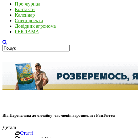
Про журнал
Контакти
Календар
Спецпроекти
Довідник агронома
РЕКЛАМА
Від Переяслава до онлайну: еволюція агрошколи з PanTerrea
Деталі
Статті