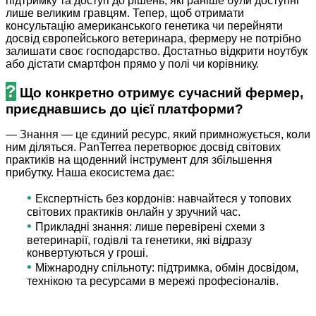
підтримку та доступ до рішень, які раніше були доступні
лише великим гравцям. Тепер, щоб отримати
консультацію американського генетика чи перейняти
досвід європейського ветеринара, фермеру не потрібно
залишати своє господарство. Достатньо відкрити ноутбук
або дістати смартфон прямо у полі чи корівнику.
?
Що конкретно отримує сучасний фермер,
приєднавшись до цієї платформи?
— Знання — це єдиний ресурс, який примножується, коли
ним діляться. PanTerrea перетворює досвід світових
практиків на щоденний інструмент для збільшення
прибутку. Наша екосистема дає:
•
Експертність без кордонів: навчайтеся у топових
світових практиків онлайн у зручний час.
•
Прикладні знання: лише перевірені схеми з
ветеринарії, годівлі та генетики, які відразу
конвертуються у гроші.
•
Міжнародну спільноту: підтримка, обмін досвідом,
технікою та ресурсами в мережі професіоналів.