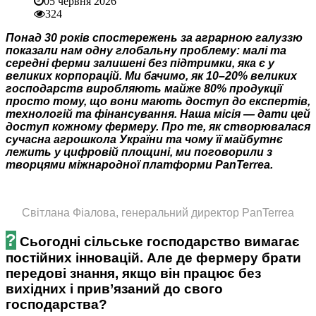
05 червня 2026
324
Понад 30 років спостережень за аграрною галуззю
показали нам одну глобальну проблему: малі та
середні ферми залишені без підтримки, яка є у
великих корпорацій. Ми бачимо, як 10–20% великих
господарств виробляють майже 80% продукції
просто тому, що вони мають доступ до експертів,
технологій та фінансування. Наша місія — дати цей
доступ кожному фермеру. Про те, як створювалася
сучасна агрошкола України та чому її майбутнє
лежить у цифровій площині, ми поговорили з
творцями міжнародної платформи PanTerrea.
Світлана Фіалова, генеральний директор PanTerrea
?
Сьогодні сільське господарство вимагає
постійних інновацій. Але де фермеру брати
передові знання, якщо він працює без
вихідних і прив’язаний до свого
господарства?