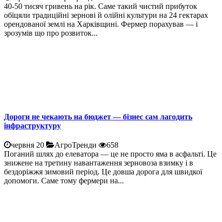
40-50 тисяч гривень на рік. Саме такий чистий прибуток
обіцяли традиційні зернові й олійні культури на 24 гектарах
орендованої землі на Харківщині. Фермер порахував — і
зрозумів що про розвиток...
Дороги не чекають на бюджет — бізнес сам лагодить
інфраструктуру
червня 20
АгроТренди
658
Поганий шлях до елеватора — це не просто яма в асфальті. Це
знижене на третину навантаження зерновоза взимку і в
бездоріжжя зимовий період. Це довша дорога для швидкої
допомоги. Саме тому фермери на...