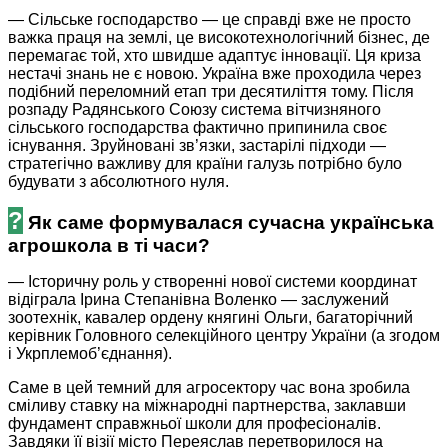
— Сільське господарство — це справді вже не просто
важка праця на землі, це високотехнологічний бізнес, де
перемагає той, хто швидше адаптує інновації. Ця криза
нестачі знань не є новою. Україна вже проходила через
подібний переломний етап три десятиліття тому. Після
розпаду Радянського Союзу система вітчизняного
сільського господарства фактично припинила своє
існування. Зруйновані зв’язки, застарілі підходи —
стратегічно важливу для країни галузь потрібно було
будувати з абсолютного нуля.
?
Як саме формувалася сучасна українська
агрошкола в ті часи?
— Історичну роль у створенні нової системи координат
відіграла Ірина Степанівна Воленко — заслужений
зоотехнік, кавалер ордену княгині Ольги, багаторічний
керівник Головного селекційного центру України (а згодом
і Укрплемоб’єднання).
Саме в цей темний для агросектору час вона зробила
сміливу ставку на міжнародні партнерства, заклавши
фундамент справжньої школи для професіоналів.
Завдяки її візії місто Переяслав перетворилося на