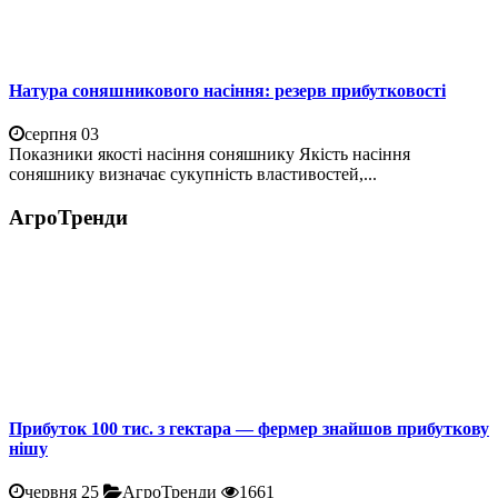
Натура соняшникового насіння: резерв прибутковості
серпня 03
Показники якості насіння соняшнику Якість насіння
соняшнику визначає сукупність властивостей,...
АгроТренди
Прибуток 100 тис. з гектара — фермер знайшов прибуткову
нішу
червня 25
АгроТренди
1661