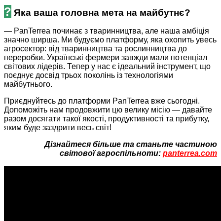
?
Яка ваша головна мета на майбутнє?
— PanTerrea починає з тваринництва, але наша амбіція
значно ширша. Ми будуємо платформу, яка охопить увесь
агросектор: від тваринництва та рослинництва до
переробки. Українські фермери завжди мали потенціал
світових лідерів. Тепер у нас є ідеальний інструмент, що
поєднує досвід трьох поколінь із технологіями
майбутнього.
Приєднуйтесь до платформи PanTerrea вже сьогодні.
Допоможіть нам продовжити цю велику місію — давайте
разом досягати такої якості, продуктивності та прибутку,
яким буде заздрити весь світ!
Дізнайтеся більше та станьте частиною
світової агроспільноти:
panterrea.com