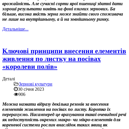
врожайність. Але сучасні сорти ярої пшениці здатні дати
хороші результати навіть на фоні озимих зернових. Ба
більше, висока якість зерна може знайти свого споживача
не лише на внутрішньому, а й на зовнішньому ринку.
Детальніше...
Ключові принципи внесення елементів
живлення по листку на посівах
«королеви полів»
Деталі
Зернові культури
30 січня 2023
906
Можна назвати відразу декілька резонів за внесення
елементів живлення на посівах по листу. Коротко їх
перерахуємо. Насамперед це врахування такої очевидної речі
як недоступність окремих макро- чи мікро-елементів для
кореневої системи рослин внаслідок таких явищ як