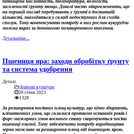
підвищена кислотність, температура, вологості,
засоленості ґрунту тощо. Доволі часто мікроелементи, що
на перший погляд перебувають у ґрунті в достатній
кількості, знаходяться у складі недоступних для сходів
сполук. Тому компенсувати потребу в них рослин кукурудзи
можна якраз за допомогою позакореневого внесення.
Детальніше...
Пшениця яра: заходи обробітку ґрунту
та система удобрення
Деталі
Зернові культури
20 січня 2023
1328
За розширення посівних площ культур, що пізно збирають,
кліматичних умов, що склалися протягом останніх років і
форс-мажорних умов воєнного стану скорочуються посіви
пшениці озимої. Тому забезпечити потребу виробництва
зерна можливо за розширення площ під пшеницею ярою.