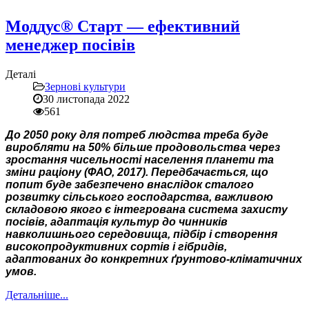
Моддус® Старт — ефективний
менеджер посівів
Деталі
Зернові культури
30 листопада 2022
561
До 2050 року для потреб людства треба буде
виробляти на 50% більше продовольства через
зростання чисельності населення планети та
зміни раціону (ФАО, 2017). Передбачається, що
попит буде забезпечено внаслідок сталого
розвитку сільського господарства, важливою
складовою якого є інтегрована система захисту
посівів, адаптація культур до чинників
навколишнього середовища, підбір і створення
високопродуктивних сортів і гібридів,
адаптованих до конкретних ґрунтово-кліматичних
умов.
Детальніше...