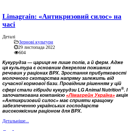
Limagrain: «Антикризовий силос» на
часі
Деталі
Зернові культури
29 листопада 2022
604
Кукурудза — цариця не лише полів, а й ферм. Адже
ця культура є основним джерелом поживних
речовин у раціонах ВРХ. Зростання прибутковості
молочного скотарства напряму залежить від
сучасної кормової бази. Провідним рішенням у цій
®
сфері стали гібриди кукурудзи LG Animal Nutrition
. І
започаткована компанією
«Лімагрейн Україна»
акція
«Антикризовий силос» має сприяти кращому
забезпеченню українських господарств
високоякісним раціоном для ВРХ.
Детальніше...