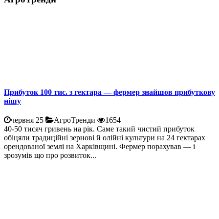
Прибуток 100 тис. з гектара — фермер знайшов прибуткову
нішу
червня 25
АгроТренди
1654
40-50 тисяч гривень на рік. Саме такий чистий прибуток
обіцяли традиційні зернові й олійні культури на 24 гектарах
орендованої землі на Харківщині. Фермер порахував — і
зрозумів що про розвиток...