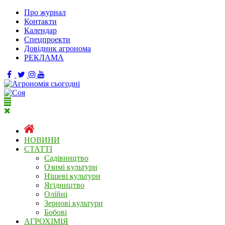
Про журнал
Контакти
Календар
Спецпроекти
Довідник агронома
РЕКЛАМА
НОВИНИ
СТАТТІ
Садівництво
Озимі культури
Нішеві культури
Ягідництво
Олійні
Зернові культури
Бобові
АГРОХІМІЯ