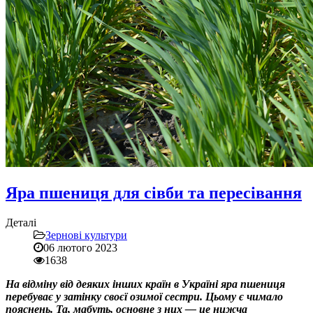
Яра пшениця для сівби та пересівання
Деталі
Зернові культури
06 лютого 2023
1638
На відміну від деяких інших країн в Україні яра пшениця
перебуває у затінку своєї озимої сестри. Цьому є чимало
пояснень. Та, мабуть, основне з них — це нижча