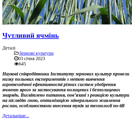
Чутливий ячмінь
Деталі
Зернові культури
03 січня 2023
645
Наукові співробітники Інституту зернових культур провели
низку польових експериментів з метою вивчення
агротехнічної ефективності різних систем удобрення
ячменю ярого за застосування полицевих і безполицевих
знарядь. Висвітлено питання, пов’язані з реакцією культури
на післядію гною, оптимізацією мінерального живлення
рослин, особливостями внесення туків за технології no-till
Детальніше...