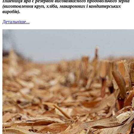
Пшениця яра є резервом високоякісного продовольчого зерна
(виготовлення круп, хліба, макаронних і кондитерських
виробів).
Детальніше...