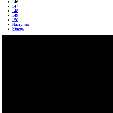
146
147
148
149
150
Наступна
Кінець