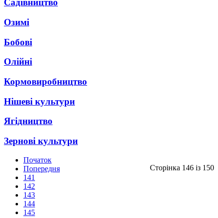
Садівництво
Озимі
Бобові
Олійні
Кормовиробництво
Нішеві культури
Ягідництво
Зернові культури
Початок
Сторінка 146 із 150
Попередня
141
142
143
144
145