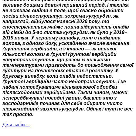
заливає дощами доволі тривалий період, і техніка
не встигає вийти в поле, щоб вчасно обробити
посіви сільгоспкультур, зокрема кукурудзи, як,
наприклад, відбулося навесні 2020 року, то
спостерігається майже повна відсутність опадів
від сівби до 5-го листка кукурудзи, як було у 2018–
2019 роках. У першому випадку, коли є надмірна
волога, з одного боку, ускладнено вчасне внесення
ґрунтових гербіцидів, а з іншого — за великої
кількості вологи в ґрунті ґрунтові гербіциди
«перепрацьовують», що разом із низькими
температурами призводить до пошкодження самої
культури на початкових етапах її розвитку. У
другому випадку, коли опадів недостатньо,
ґрунтові гербіциди часто недопрацьовують, і це
надалі потребуватиме кількаразової обробки
післясходовими гербіцидами. Таким чином, маючи
непередбачувані погодні умови, багато хто з
господарників починає для себе обирати чисто
післясходовий захист кукурудзи. Однак і тут не все
так просто.
Детальніше...