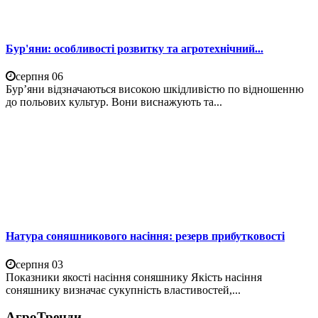
Бур'яни: особливості розвитку та агротехнічний...
серпня 06
Бур’яни відзначаються високою шкідливістю по відношенню
до польових культур. Вони виснажують та...
Натура соняшникового насіння: резерв прибутковості
серпня 03
Показники якості насіння соняшнику Якість насіння
соняшнику визначає сукупність властивостей,...
АгроТренди