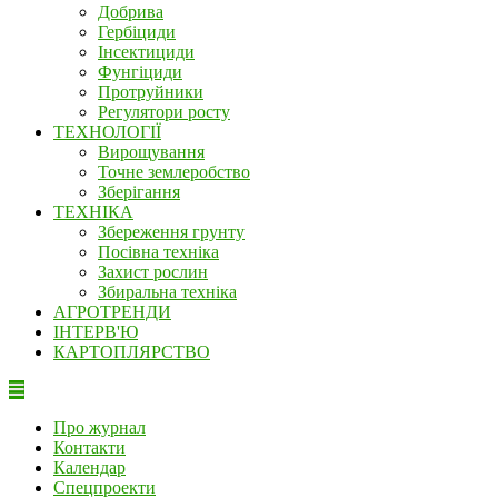
Добрива
Гербіциди
Інсектициди
Фунгіциди
Протруйники
Регулятори росту
ТЕХНОЛОГІЇ
Вирощування
Точне землеробство
Зберігання
ТЕХНІКА
Збереження грунту
Посівна техніка
Захист рослин
Збиральна техніка
АГРОТРЕНДИ
ІНТЕРВ'Ю
КАРТОПЛЯРСТВО
Про журнал
Контакти
Календар
Спецпроекти