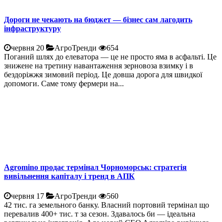
Дороги не чекають на бюджет — бізнес сам лагодить
інфраструктуру
червня 20
АгроТренди
654
Поганий шлях до елеватора — це не просто яма в асфальті. Це
знижене на третину навантаження зерновоза взимку і в
бездоріжжя зимовий період. Це довша дорога для швидкої
допомоги. Саме тому фермери на...
Agromino продає термінал Чорноморськ: стратегія
вивільнення капіталу і тренд в АПК
червня 17
АгроТренди
560
42 тис. га земельного банку. Власний портовий термінал що
перевалив 400+ тис. т за сезон. Здавалось би — ідеальна