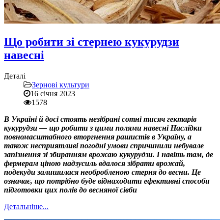
Що робити зі стернею кукурудзи
навесні
Деталі
Зернові культури
16 січня 2023
1578
В Україні й досі стоять незібрані сотні тисяч гектарів
кукурудзи — що робити з цими полями навесні Наслідки
повномасштабного вторгнення рашистів в Україну, а
також несприятливі погодні умови спричинили небувале
запізнення зі збиранням врожаю кукурудзи. І навіть там, де
фермерам ціною надзусиль вдалося зібрати врожай,
подекуди залишилася необробленою стерня до весни. Це
означає, що потрібно буде віднаходити ефективні способи
підготовки цих полів до весняної сівби
Детальніше...