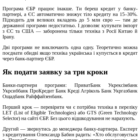
Програма ЄБР працює інакше. Ти береш кредит у банку-
партнері, а ЄС автоматично знижує тіло кредиту на 15–30%.
Підходить для великих вкладень до 5 млн євро — там де
державної програми недостатньо. І дозволяє купувати імпорт
з ЄС та США — заборонена тільки техніка з Росії Китаю й
Ірану.
Дві програми не виключають одна одну. Теоретично можна
поєднати обидві якщо техніка українська і купується в кредит
через банк-партнер ЄБР.
Як подати заявку за три кроки
Банки-партнери програми: ПриватБанк Укрексімбанк
Укрсиббанк ПроКредит Банк Креді Агріколь Банк Укргазбанк
Ощадбанк Райффайзенбанк.
Перший крок — перевірити чи є потрібна техніка в переліку
LET (List of Eligible Technologies) або GTS (Green Technology
Selector) на сайті ЄБР. Без цього відшкодування не нарахують.
Другий — звернутись до менеджера банку-партнера. Експерт
з кредитування Олександр Бабин радить: «Хто обслуговується