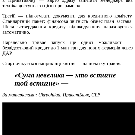
в ПриватБанку — варто одразу запитати менеджера яка
техніка доступна за цією програмою».
Третій — підготувати документи для кредитного комітету.
Стандартний пакет: фінансова звітність бізнес-план застава.
Після затвердження кредиту відшкодування нараховується
автоматично.
Паралельно триває запуск ще однієї можливості —
безвідсотковий кредит до 1 млн грн для нових фермерів через
ДАР.
Старт очікується наприкінці квітня — на початку травня.
«Сума невелика — хто встигне
той встигне» —
попереджає Бабин.
За матеріалами: Ukrpohliad, ПриватБанк, ЄБР