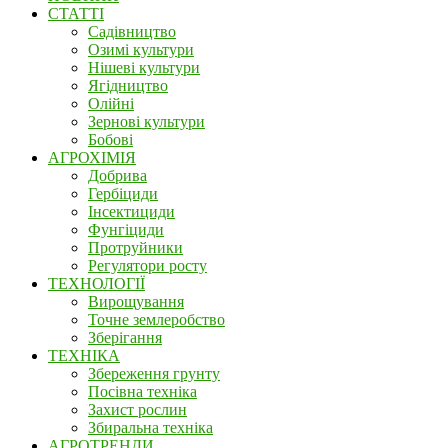
СТАТТІ
Садівництво
Озимі культури
Нішеві культури
Ягідництво
Олійні
Зернові культури
Бобові
АГРОХІМІЯ
Добрива
Гербіциди
Інсектициди
Фунгіциди
Протруйники
Регулятори росту
ТЕХНОЛОГІЇ
Вирощування
Точне землеробство
Зберігання
ТЕХНІКА
Збереження грунту
Посівна техніка
Захист рослин
Збиральна техніка
АГРОТРЕНДИ