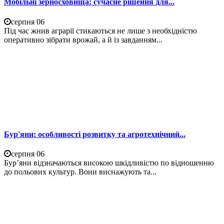
Мобільні зерносховища: сучасне рішення для...
серпня 06
Під час жнив аграрії стикаються не лише з необхідністю
оперативно зібрати врожай, а й із завданням...
Бур'яни: особливості розвитку та агротехнічний...
серпня 06
Бур’яни відзначаються високою шкідливістю по відношенню
до польових культур. Вони виснажують та...