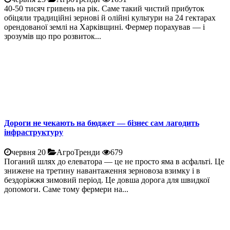
40-50 тисяч гривень на рік. Саме такий чистий прибуток
обіцяли традиційні зернові й олійні культури на 24 гектарах
орендованої землі на Харківщині. Фермер порахував — і
зрозумів що про розвиток...
Дороги не чекають на бюджет — бізнес сам лагодить
інфраструктуру
червня 20
АгроТренди
679
Поганий шлях до елеватора — це не просто яма в асфальті. Це
знижене на третину навантаження зерновоза взимку і в
бездоріжжя зимовий період. Це довша дорога для швидкої
допомоги. Саме тому фермери на...