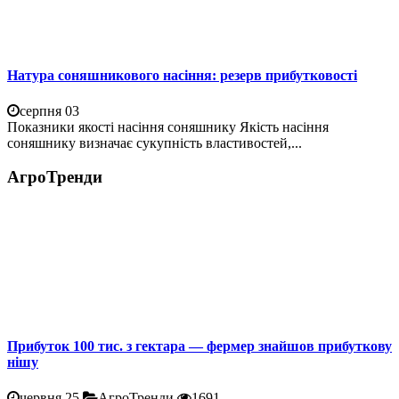
Натура соняшникового насіння: резерв прибутковості
серпня 03
Показники якості насіння соняшнику Якість насіння
соняшнику визначає сукупність властивостей,...
АгроТренди
Прибуток 100 тис. з гектара — фермер знайшов прибуткову
нішу
червня 25
АгроТренди
1691