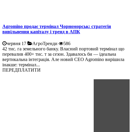
Agromino продає термінал Чорноморськ: стратегія
вивільнення капіталу і тренд в АПК
червня 17
АгроТренди
586
42 тис. га земельного банку. Власний портовий термінал що
перевалив 400+ тис. т за сезон. Здавалось би — ідеальна
вертикальна інтеграція. Але новий CEO Agromino вирішила
інакше: термінал...
ПЕРЕДПЛАТИТИ