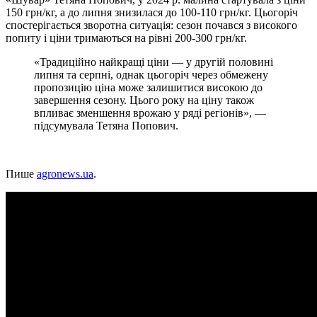
150 грн/кг, а до липня знизилася до 100-110 грн/кг. Цьогоріч
спостерігається зворотна ситуація: сезон почався з високого
попиту і ціни тримаються на рівні 200-300 грн/кг.
«Традиційно найкращі ціни — у другій половині
липня та серпні, однак цьогоріч через обмежену
пропозицію ціна може залишитися високою до
завершення сезону. Цього року на ціну також
впливає зменшення врожаю у ряді регіонів», —
підсумувала Тетяна Попович.
Пише
agronews.ua
.