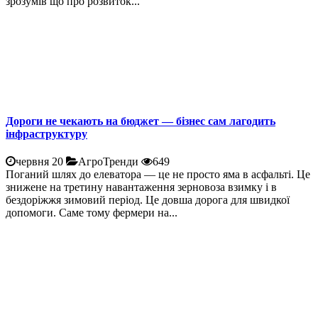
зрозумів що про розвиток...
Дороги не чекають на бюджет — бізнес сам лагодить
інфраструктуру
червня 20
АгроТренди
649
Поганий шлях до елеватора — це не просто яма в асфальті. Це
знижене на третину навантаження зерновоза взимку і в
бездоріжжя зимовий період. Це довша дорога для швидкої
допомоги. Саме тому фермери на...