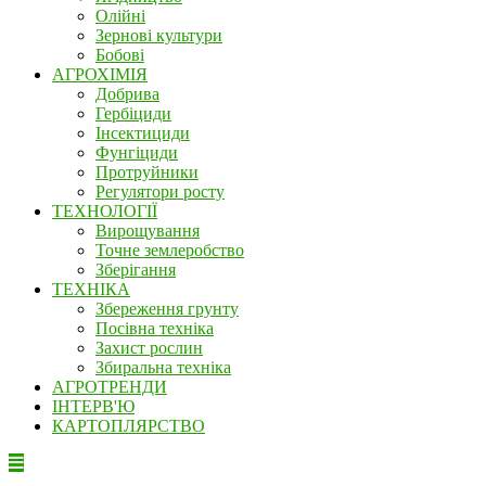
Олійні
Зернові культури
Бобові
АГРОХІМІЯ
Добрива
Гербіциди
Інсектициди
Фунгіциди
Протруйники
Регулятори росту
ТЕХНОЛОГІЇ
Вирощування
Точне землеробство
Зберігання
ТЕХНІКА
Збереження грунту
Посівна техніка
Захист рослин
Збиральна техніка
АГРОТРЕНДИ
ІНТЕРВ'Ю
КАРТОПЛЯРСТВО