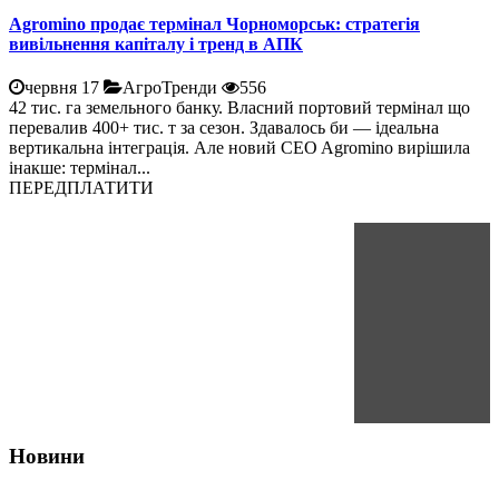
Agromino продає термінал Чорноморськ: стратегія
вивільнення капіталу і тренд в АПК
червня 17
АгроТренди
556
42 тис. га земельного банку. Власний портовий термінал що
перевалив 400+ тис. т за сезон. Здавалось би — ідеальна
вертикальна інтеграція. Але новий CEO Agromino вирішила
інакше: термінал...
ПЕРЕДПЛАТИТИ
Новини