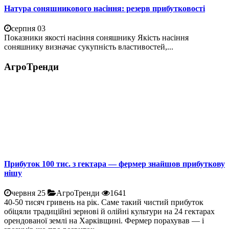
Натура соняшникового насіння: резерв прибутковості
серпня 03
Показники якості насіння соняшнику Якість насіння
соняшнику визначає сукупність властивостей,...
АгроТренди
Прибуток 100 тис. з гектара — фермер знайшов прибуткову
нішу
червня 25
АгроТренди
1641
40-50 тисяч гривень на рік. Саме такий чистий прибуток
обіцяли традиційні зернові й олійні культури на 24 гектарах
орендованої землі на Харківщині. Фермер порахував — і