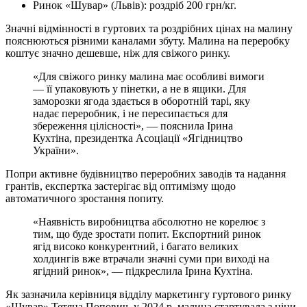
Ринок «Шувар» (Львів): роздріб 200 грн/кг.
Значні відмінності в гуртових та роздрібних цінах на малину
пояснюються різними каналами збуту. Малина на переробку
коштує значно дешевше, ніж для свіжого ринку.
«Для свіжого ринку малина має особливі вимоги
— її упаковують у пінетки, а не в ящики. Для
заморозки ягода здається в оборотній тарі, яку
надає переробник, і не пересипається для
збереження цілісності», — пояснила Ірина
Кухтіна, президентка Асоціації «Ягідництво
України».
Попри активне будівництво переробних заводів та надання
грантів, експертка застерігає від оптимізму щодо
автоматичного зростання попиту.
«Наявність виробництва абсолютно не корелює з
тим, що буде зростати попит. Експортний ринок
ягід високо конкурентний, і багато великих
холдингів вже втрачали значні суми при виході на
ягідний ринок», — підкреслила Ірина Кухтіна.
Як зазначила керівниця відділу маркетингу гуртового ринку
«Шувар» Тетяна Попович, у 2024 р. малина стартувала з ціни