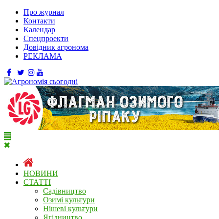
Про журнал
Контакти
Календар
Спецпроекти
Довідник агронома
РЕКЛАМА
НОВИНИ
СТАТТІ
Садівництво
Озимі культури
Нішеві культури
Ягідництво