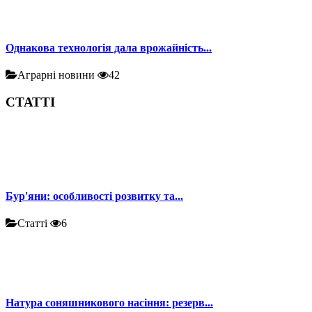
Однакова технологія дала врожайність...
Аграрні новини
42
СТАТТІ
Бур'яни: особливості розвитку та...
Статті
6
Натура соняшникового насіння: резерв...