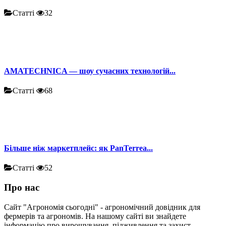
Статті
32
AMATECHNICA — шоу сучасних технологій...
Статті
68
Більше ніж маркетплейс: як PanTerrea...
Статті
52
Про нас
Сайт "Агрономія сьогодні" - агрономічний довідник для
фермерів та агрономів. На нашому сайті ви знайдете
інформацію про вирощування, підживлення та захист