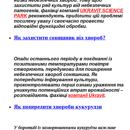
низки небезпечних хвороб. Тому щоб
захистити ряд культур від небезпечних
патогенів, фахівці компанії
UKRAVIT SCIENCE
PARK
рекомендують приділити цій проблемі
посилену увагу і своєчасно провести
відповідні фунгіцидні обробки.
Як захистити соняшник від хвороб?
Опади останнього періоду в поєднанні із
позитивними температурами повітря
створюють передумови для поширення
небезпечних хвороб соняшника. Як
попередити інфікування культури,
проконтролювати перші ознаки ураження та
уникнути потенційних втрат врожайності –
розповідають фахівці
компанії Ukravit
.
Як попередити хвороби кукурудзи
У боротьбі із захворюваннями кукурудзи важливе