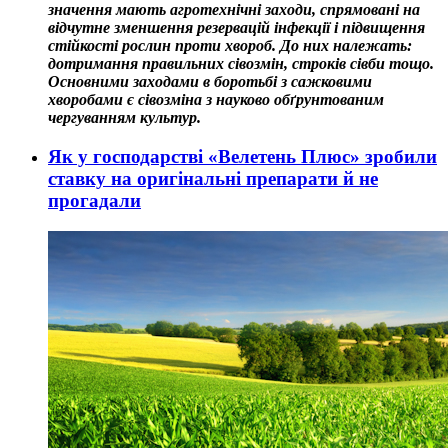
значення мають агротехнічні заходи, спрямовані на
відчутне зменшення резервацій інфекції і підвищення
стійкості рослин проти хвороб. До них належать:
дотримання правильних сівозмін, строків сівби тощо.
Основними заходами в боротьбі з сажковими
хворобами є сівозміна з науково обґрунтованим
чергуванням культур.
Як у господарстві «Велетень Плюс» зробили
ставку на оригінальні препарати й не
прогадали