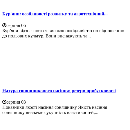
Бур'яни: особливості розвитку та агротехнічний...
серпня 06
Бур’яни відзначаються високою шкідливістю по відношенню
до польових культур. Вони виснажують та...
Натура соняшникового насіння: резерв прибутковості
серпня 03
Показники якості насіння соняшнику Якість насіння
соняшнику визначає сукупність властивостей,...