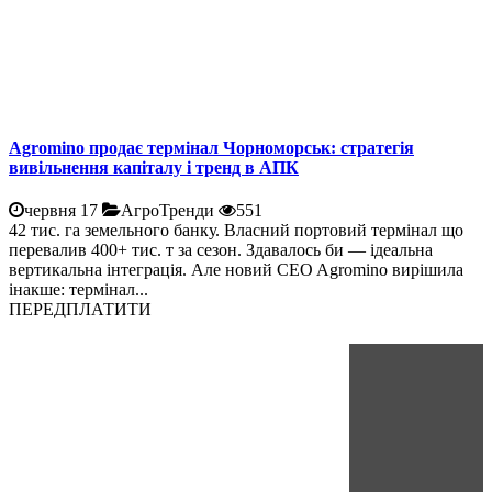
Agromino продає термінал Чорноморськ: стратегія
вивільнення капіталу і тренд в АПК
червня 17
АгроТренди
551
42 тис. га земельного банку. Власний портовий термінал що
перевалив 400+ тис. т за сезон. Здавалось би — ідеальна
вертикальна інтеграція. Але новий CEO Agromino вирішила
інакше: термінал...
ПЕРЕДПЛАТИТИ