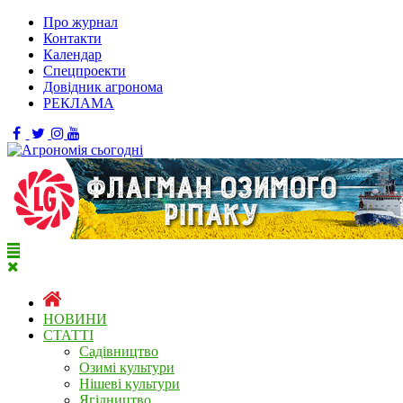
Про журнал
Контакти
Календар
Спецпроекти
Довідник агронома
РЕКЛАМА
НОВИНИ
СТАТТІ
Садівництво
Озимі культури
Нішеві культури
Ягідництво