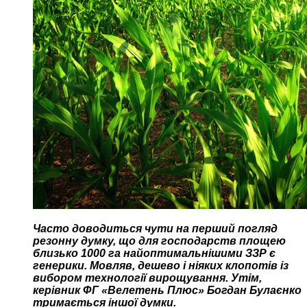
Часто доводиться чути на перший погляд
резонну думку, що для господарств площею
близько 1000 га найоптимальнішими ЗЗР є
генерики. Мовляв, дешево і ніяких клопотів із
вибором технології вирощування. Утім,
керівник ФГ «Велетень Плюс» Богдан Булаєнко
тримається іншої думки.