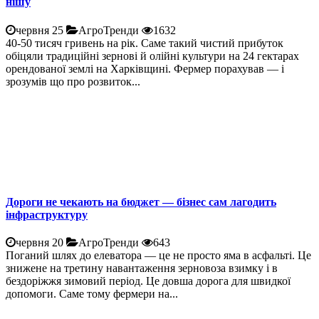
нішу
червня 25
АгроТренди
1632
40-50 тисяч гривень на рік. Саме такий чистий прибуток
обіцяли традиційні зернові й олійні культури на 24 гектарах
орендованої землі на Харківщині. Фермер порахував — і
зрозумів що про розвиток...
Дороги не чекають на бюджет — бізнес сам лагодить
інфраструктуру
червня 20
АгроТренди
643
Поганий шлях до елеватора — це не просто яма в асфальті. Це
знижене на третину навантаження зерновоза взимку і в
бездоріжжя зимовий період. Це довша дорога для швидкої
допомоги. Саме тому фермери на...