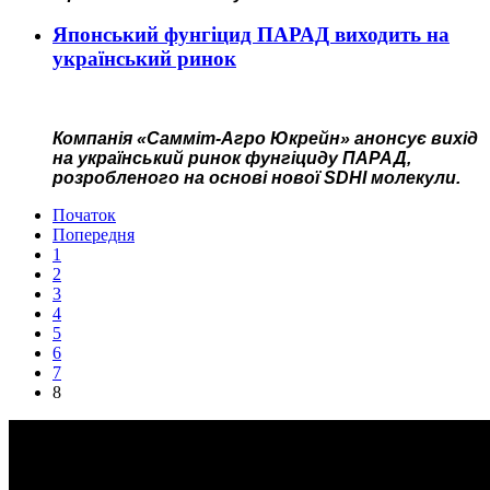
Японський фунгіцид ПАРАД виходить на
український ринок
Компанія «Самміт-Агро Юкрейн» анонсує вихід
на український ринок фунгіциду ПАРАД,
розробленого на основі нової SDHI молекули.
Початок
Попередня
1
2
3
4
5
6
7
8