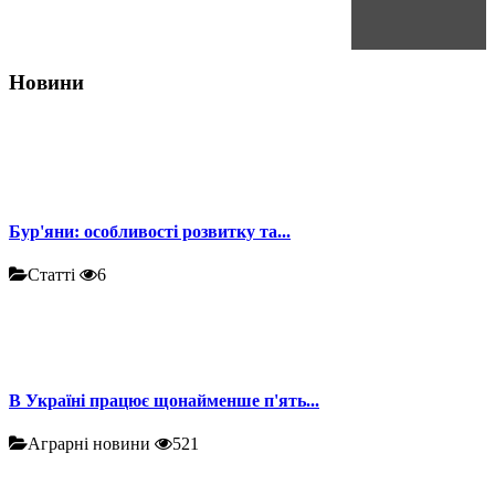
Новини
Бур'яни: особливості розвитку та...
Статті
6
В Україні працює щонайменше п'ять...
Аграрні новини
521