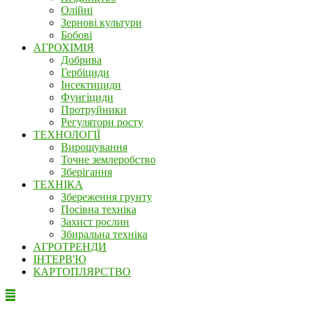
Олійні
Зернові культури
Бобові
АГРОХІМІЯ
Добрива
Гербіциди
Інсектициди
Фунгіциди
Протруйники
Регулятори росту
ТЕХНОЛОГІЇ
Вирощування
Точне землеробство
Зберігання
ТЕХНІКА
Збереження грунту
Посівна техніка
Захист рослин
Збиральна техніка
АГРОТРЕНДИ
ІНТЕРВ'Ю
КАРТОПЛЯРСТВО